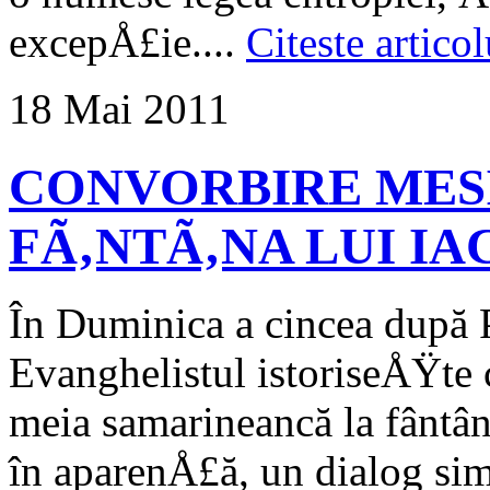
excepÅ£ie....
Citeste articol
18 Mai 2011
CONVORBIRE MESI
FÃ‚NTÃ‚NA LUI I
În Duminica a cincea după 
Evanghelistul istoriseÅŸ­te
meia samarineancă la fântân
în aparenÅ£ă, un dialog si