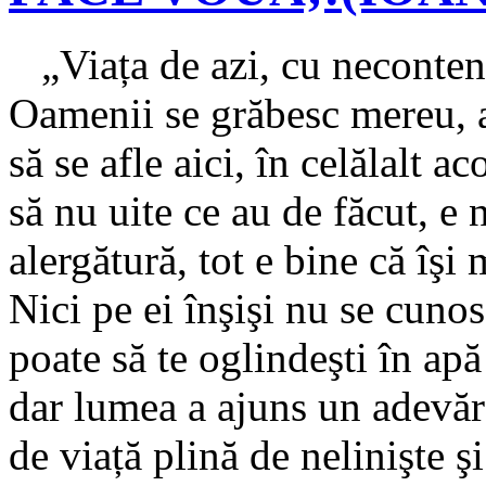
„Viața de azi, cu necontenit
Oamenii se grăbesc mereu, al
să se afle aici, în celălalt a
să nu uite ce au de făcut, e 
alergătură, tot e bine că îş
Nici pe ei înşişi nu se cun
poate să te oglindeşti în ap
dar lumea a ajuns un adevărat
de viață plină de nelinişte ş