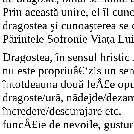
Prin această unire, el îl cu
dragostea şi cunoaşterea se 
Părintele Sofronie Viaţa Lu
Dragostea, în sensul hristi
nu este propriuâ€‘zis un se
întotdeauna două feÅ£e opu
dragoste/ură, nădejde/dezam
încredere/descurajare etc. 
funcÅ£ie de nevoile, gustur