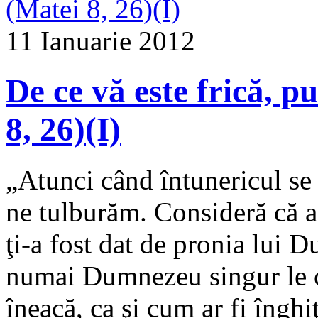
11 Ianuarie 2012
De ce vă este frică, p
8, 26)(I)
„Atunci când întunericul se 
ne tulburăm. Consideră că ac
ţi‑a fost dat de pronia lui 
numai Dumnezeu singur le cu
îneacă, ca şi cum ar fi înghi