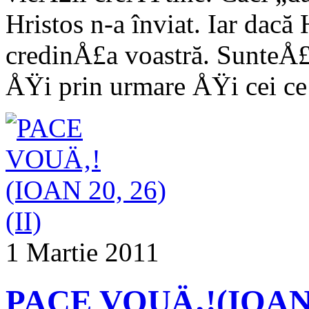
Hristos n-a înviat. Iar dacă 
credinÅ£a voastră. SunteÅ£
ÅŸi prin urmare ÅŸi cei ce
1 Martie 2011
PACE VOUÄ‚!(IOAN 2