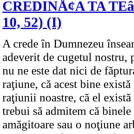
CREDINÅ¢A TA TEâ
10, 52) (I)
A crede în Dumnezeu înseam
adeverit de cugetul nostru, p
nu ne este dat nici de făptu
raţiune, că acest bine există 
raţiunii noastre, că el există
trebui să admitem că binele 
amăgitoare sau o noţiune arb