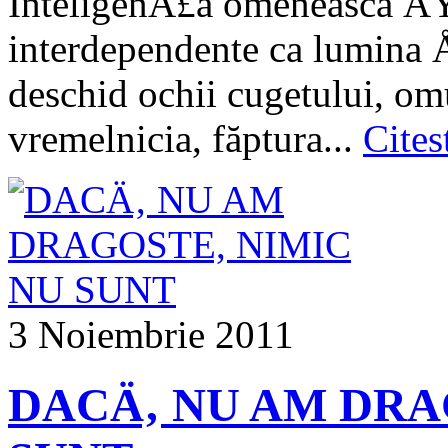
InteligenÅ£a omenească ÅŸi
interdependente ca lumina 
deschid ochii cugetului, o
vremelnicia, făptura...
Cites
3 Noiembrie 2011
DACÄ‚ NU AM DRA