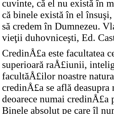
cuvinte, că el nu există în
că binele există în el însuşi,
să credem în Dumnezeu. Vl
vieţii duhovniceşti, Ed. C
CredinÅ£a este facultatea ce
superioară raÅ£iunii, inte
facultăÅ£ilor noastre natura
credinÅ£a se află deasupra na
deoarece numai credinÅ£a p
Binele absolut pe care îl n