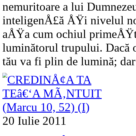
nemuritoare a lui Dumnezeu,
inteligenÅ£ă ÅŸi nivelul nos
aÅŸa cum ochiul primeÅŸte 
luminătorul trupului. Dacă o
tău va fi plin de lumină; da
20 Iulie 2011