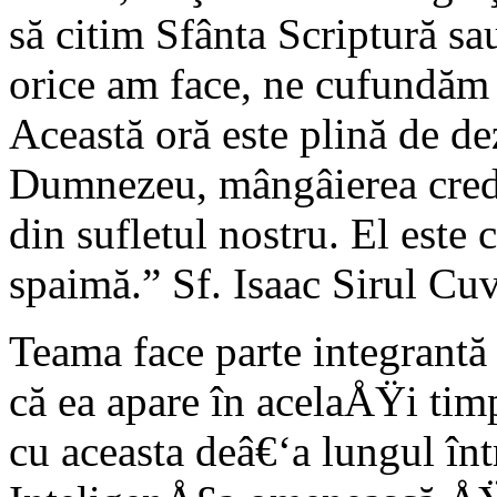
să citim Sfânta Scriptură sa
orice am face, ne cufundăm t
Această oră este plină de de
Dumnezeu, mângâierea credi
din sufletul nostru. El este 
spaimă.” Sf. Isaac Sirul Cu
Teama face parte integrantă
că ea apare în acelaÅŸi ti
cu aceasta deâ€‘a lungul înt