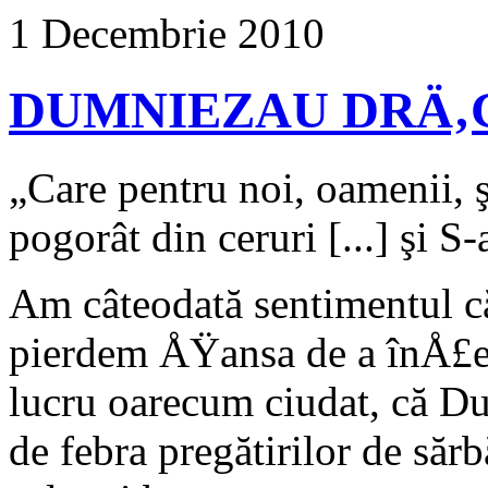
1 Decembrie 2010
DUMNIEZAU DRÄ‚
„Care pentru noi, oamenii, ş
pogorât din ceruri [...] şi S
Am câteodată sentimentul c
pierdem ÅŸansa de a în­Å£e
lucru oarecum ciudat, că D
de febra pregătirilor de săr­