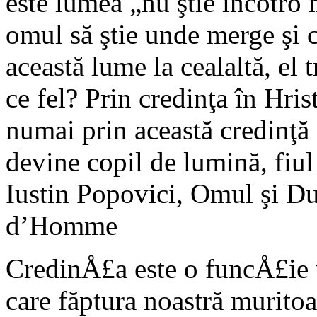
este lumea „nu ştie încotro 
omul să ştie unde merge şi c
această lume la cealaltă, el 
ce fel? Prin credinţa în Hris
numai prin această credinţă
devine copil de lumină, fiul 
Iustin Popovici, Omul şi 
d’Homme
CredinÅ£a este o funcÅ£ie v
care făptura noastră murito