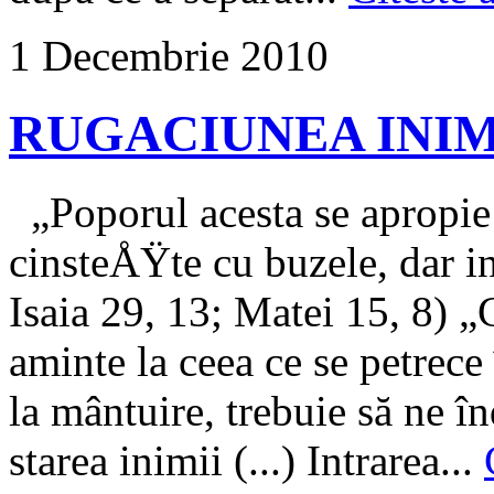
1 Decembrie 2010
RUGACIUNEA INIM
„Poporul acesta se apropi
cinsteÅŸte cu buzele, dar in
Isaia 29, 13; Matei 15, 8) „
aminte la ceea ce se petrece
la mântuire, trebuie să ne î
starea ini­mii (...) Intrarea...