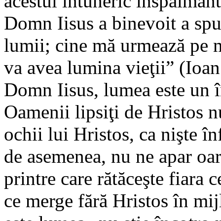
acestui întuneric înspăimânt
Domn Iisus a binevoit a spu
lumii; cine mă urmează pe m
va avea lumina vieţii” (Ioan
Domn Iisus, lumea este un î
Oamenii lipsiţi de Hristos n
ochii lui Hristos, ca nişte î
de asemenea, nu ne apar oar
printre care rătăceşte fiara 
ce merge fără Hristos în mij