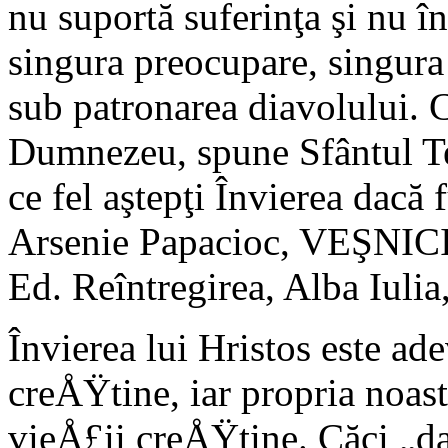
nu suportă suferinţa şi nu în
singura preocupare, singura t
sub patrona­rea diavolului. 
Dumnezeu, spune Sfântul Teo
ce fel aştepţi Învierea dac
Arsenie Papacioc, VEŞN
Ed. Reîntregirea, Alba Iuli
Învierea lui Hristos este a
creÅŸtine, iar pro­pria noas
vieÅ£ii creÅŸtine. Căci „da