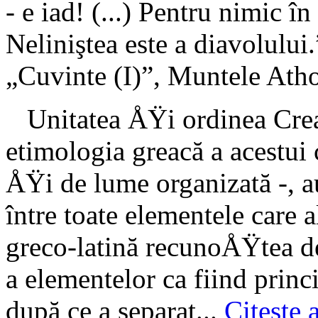
- e iad! (...) Pentru nimic în
Neliniştea este a dia­volu
„Cuvinte (I)”, Muntele Ath
Unitatea ÅŸi ordinea CreaÅ
etimologia greacă a acestui
ÅŸi de lume organizată -, 
între toate elementele care a
greco-latină recunoÅŸtea d
a elementelor ca fiind princ
după ce a separat...
Citeste a