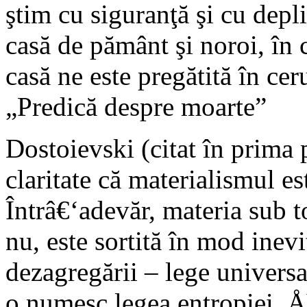
ştim cu siguranţă şi cu depl
casă de pământ şi noroi, în c
casă ne este pregătită în cer
„Predică despre moarte”
Dostoievski (citat în prima p
claritate că materialismul e
Întrâ€‘adevăr, materia sub t
nu, este sortită în mod inevi
dezagregării – lege univers
o numesc legea entropiei, 