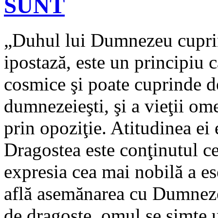
SUNT
„Duhul lui Dumnezeu cuprin
ipostază, este un principiu c
cosmice şi poate cuprinde de
dumnezeieşti, şi a vieţii om
prin opoziţie. Atitudinea ei 
Dragostea este conţinutul cel
expresia cea mai nobilă a es
află asemănarea cu Dumnezeu
de dragoste, omul se simte 