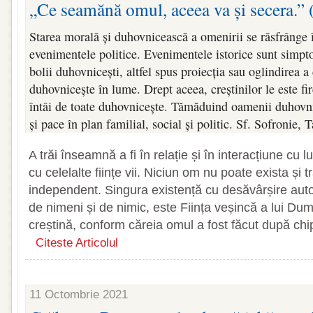
„Ce seamănă omul, aceea va și secera.” (
Starea morală și duhovnicească a omenirii se răsfrânge î
evenimentele politice. Evenimentele istorice sunt simpto
bolii duhovnicești, altfel spus proiecția sau oglindirea a
duhovnicește în lume. Drept aceea, creștinilor le este fi
întâi de toate duhovnicește. Tămăduind oamenii duhovn
și pace în plan familial, social și politic. Sf. Sofronie, T
A trăi înseamnă a fi în relație și în interacțiune cu 
cu celelalte ființe vii. Niciun om nu poate exista și t
independent. Singura existență cu desăvârșire au
de nimeni și de nimic, este Ființa veșincă a lui Du
creștină, conform căreia omul a fost făcut după chi
Citeste Articolul
11 Octombrie 2021