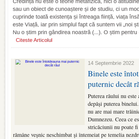
Credința nu este o teorie metafizică, nici o atitudine 
sau un obiect de cunoaștere și de studiu, ci un mod
cuprinde toată existența și întreaga ființă, viața î
este Viață, iar prin simplul fapt că suntem vii „noi
Nu o știm prin gândirea noastră (...). O știm pentru c
Citeste Articolul
14 Septembrie 2022
Binele este înt
puternic decât r
Puterea răului nu este 
depăși puterea binelui.
nu are mai mare trăinic
Dumnezeu. Ceea ce est
stricăciunii nu poate f
rămâne veșnic neschimbat și întemeiat pe temelia nezdru