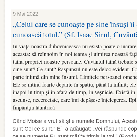
9 Mai 2022
„Celui care se cunoaște pe sine însuși îi 
cunoască totul.” (Sf. Isaac Sirul, Cuvântă
În viața noastră duhovnicească nu există poate o lucrar
aceasta: să reînnoim în noi teama și uimirea noastră față
taina propriei noastre persoane. Cuvântul taină trebuie 
cine sunt? Ce sunt? Răspunsul nu este deloc evident. C
parte infimă din mine însumi. Limitele persoanei omeneș
Ele se întind foarte departe în spațiu, până la infinit; ele
înapoi în timp și în afară de timp, în veșnicie. Există î
ascunse, necercetate, care îmi depășesc înțelegerea. Ep
Împărăția lăuntrică
Când Moise a vrut să știe numele Domnului, Acesta
sunt Cel ce sunt.” È˜i a adăugat: „Vei răspunde copiil
ce se numește Eu sunt mâ€‘a trimis la voi.” (Exodul