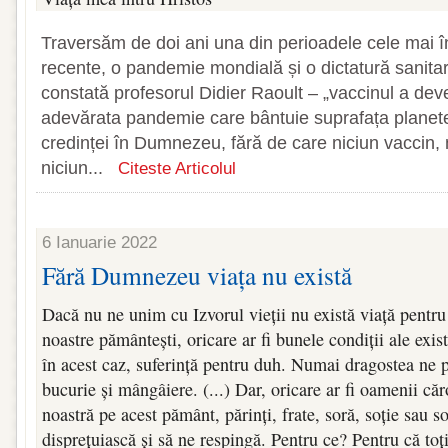
Traversăm de doi ani una din perioadele cele mai în
recente, o pandemie mondială și o dictatură sanita
constată profesorul Didier Raoult – „vaccinul a deven
adevărata pandemie care bântuie suprafața planete
credinței în Dumnezeu, fără de care niciun vaccin,
niciun...
Citeste Articolul
6 Ianuarie 2022
Fără Dumnezeu viața nu există
Dacă nu ne unim cu Izvorul vieții nu există viață pentru n
noastre pământești, oricare ar fi bunele condiții ale exist
în acest caz, suferință pentru duh. Numai dragostea ne 
bucurie și mângâiere. (...) Dar, oricare ar fi oamenii că
noastră pe acest pământ, părinți, frate, soră, soție sau so
disprețuiască și să ne respingă. Pentru ce? Pentru că toți