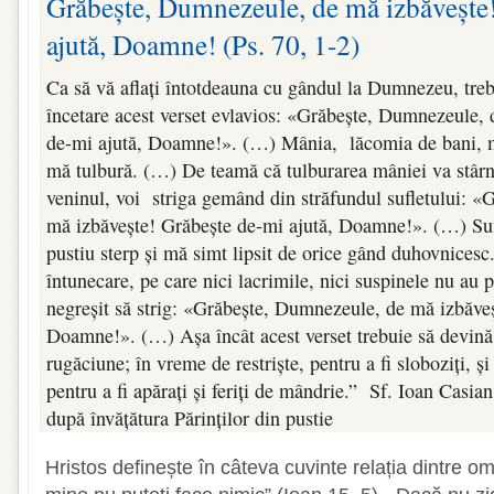
Grăbește, Dumnezeule, de mă izbăvește
ajută, Doamne! (Ps. 70, 1-2)
Ca să vă aflați întotdeauna cu gândul la Dumnezeu, trebu
încetare acest verset evlavios: «Grăbește, Dumnezeule,
de-mi ajută, Doamne!». (…) Mânia, lăcomia de bani, m
mă tulbură. (…) De teamă că tulburarea mâniei va stârn
veninul, voi striga gemând din străfundul sufletului: 
mă izbăvește! Grăbește de-mi ajută, Doamne!». (…) Su
pustiu sterp și mă simt lipsit de orice gând duhovnicesc.
întunecare, pe care nici lacrimile, nici suspinele nu au 
negreșit să strig: «Grăbește, Dumnezeule, de mă izbăveș
Doamne!». (…) Așa încât acest verset trebuie să devină
rugăciune; în vreme de restriște, pentru a fi sloboziți, ș
pentru a fi apărați și feriți de mândrie.” Sf. Ioan Casi
după învățătura Părinților din pustie
Hristos definește în câteva cuvinte relația dintre 