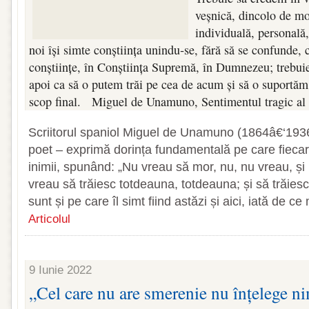
veșnică, dincolo de mo
individuală, personală,
noi își simte conștiința unindu‑se, fără să se confunde, c
conștiințe, în Conștiința Supremă, în Dumnezeu; trebuie
apoi ca să o putem trăi pe cea de acum și să o suportăm
scop final. Miguel de Unamuno, Sentimentul tragic al v
Scriitorul spaniol Miguel de Unamuno (1864â€‘1936
poet – exprimă dorința fundamentală pe care fiecar
inimii, spunând: „Nu vreau să mor, nu, nu vreau, și 
vreau să trăiesc totdeauna, totdeauna; și să trăiesc
sunt și pe care îl simt fiind astăzi și aici, iată de c
Articolul
9 Iunie 2022
„Cel care nu are smerenie nu înțelege nim