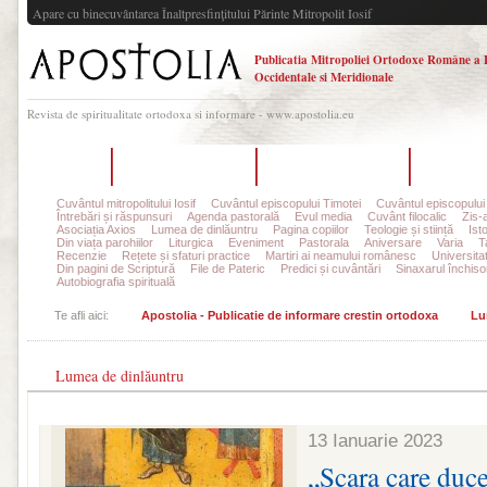
Apare cu binecuvântarea Înaltpresfinţitului Părinte Mitropolit Iosif
Publicatia Mitropoliei Ortodoxe Române a 
Occidentale si Meridionale
Revista de spiritualitate ortodoxa si informare - www.apostolia.eu
Acasă
Despre Apostolia
Echipa redacțională
Ultimul 
Cuvântul mitropolitului Iosif
Cuvântul episcopului Timotei
Cuvântul episcopului
Întrebări și răspunsuri
Agenda pastorală
Evul media
Cuvânt filocalic
Zis-
Asociația Axios
Lumea de dinlăuntru
Pagina copiilor
Teologie și stiință
Ist
Din viața parohiilor
Liturgica
Eveniment
Pastorala
Aniversare
Varia
T
Recenzie
Rețete și sfaturi practice
Martiri ai neamului românesc
Universita
Din pagini de Scriptură
File de Pateric
Predici și cuvântări
Sinaxarul închisor
Autobiografia spirituală
Te afli aici:
Apostolia - Publicatie de informare crestin ortodoxa
Lu
Lumea de dinlăuntru
13 Ianuarie 2023
„Scara care duce