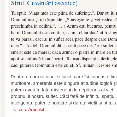
Sirul, Cuvântări ascetice)
Tu spui: „Viața mea este plină de suferințe.”. Dar eu îți
Domnul însuși îți răspunde: „Smerește-te și vei vedea că 
preschimba în odihnă.”. (…) Acum ești bucuros, pentru c
harul Domnului este cu tine; acum, chiar dacă ai fi sing
te va părăsi, căci ai în suflet acea pace despre care Do
mea.”. Astfel, Domnul dă această pace oricărui suflet 
smerit este ca marea; dacă arunci o piatră în mare ea tul
apoi se cufundă în adâncuri. Tot așa dispar și suferințel
căci puterea Domnului este cu el. Sf. Siluan, Despre s
Pentru un om rațional și lucid, care își cunoaște lim
muritoare, smerenia este singura atitudine logică și
putem avea în fața misterului de nepătruns al vieții, 
propriului nostru suflet. Căci față de infinitul spațiului
inteligența, puterile noastre și durata vieții sunt to
Citeste Articolul