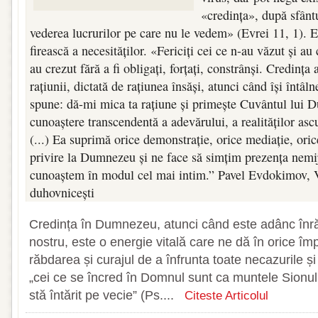
«credința», după sfântu
vederea lucrurilor pe care nu le vedem» (Evrei 11, 1). 
firească a necesităților. «Fericiți cei ce n-au văzut și au 
au crezut fără a fi obligați, forțați, constrânși. Credința 
rațiunii, dictată de rațiunea însăși, atunci când își întâl
spune: dă-mi mica ta rațiune și primește Cuvântul lui 
cunoaștere transcendentă a adevărului, a realităților asc
(...) Ea suprimă orice demonstrație, orice mediație, oric
privire la Dumnezeu și ne face să simțim prezența nemijl
cunoaștem în modul cel mai intim.” Pavel Evdokimov, Vâ
duhovnicești
Credința în Dumnezeu, atunci când este adânc înrăd
nostru, este o energie vitală care ne dă în orice îm
răbdarea și curajul de a înfrunta toate necazurile și î
„cei ce se încred în Domnul sunt ca muntele Sionului
stă întărit pe vecie” (Ps....
Citeste Articolul