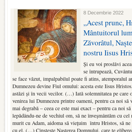
8 Decembrie 2022
„Acest prunc, Hr
Mântuitorul lumi
Zăvorâtul, Nașt
nostru Iisus Hri
Și eu voi proslăvi acea
se întrupează, Cuvântu
se face văzut, impalpabilul poate fi atins, atemporalul ar
Dumnezeu devine Fiul omului: acesta este Iisus Hristos, 
astăzi și în vecii vecilor. (…) Iată solemnitatea pe care 
venirea lui Dumnezeu printre oameni, pentru ca noi să
mai degrabă – ceea ce este mai exact – pentru ca noi să 
lepădându‑ne de vechiul om, să ne înveșmântăm cu cel 
murit cu Adam, aidoma să viețuim întru Hristos, să ne 
cu el. (…) Cinstește Nașterea Domnului, care te eliberea