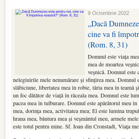
9 Octombrie 2022
„Dacă Dumnezeu 
cine va fi împot
(Rom. 8, 31)
Domnul este viața mea
mea de moartea veșnic
veșnică. Domnul este c
nelegiuirile mele nenumărare și sfințirea mea. Domnul 
slăbiciune, libertatea mea în robie, tăria mea în teamă 
un foc dătător de viață în răceala mea. Domnul este lum
pacea mea în tulburare. Domnul este apărătorul meu în i
mea, dorința mea, activitatea mea; El este lumina trupul
hrana mea, băutura mea și veșmântul meu, armele mele
este totul pentru mine. Sf. Ioan din Cronstadt, Viața me