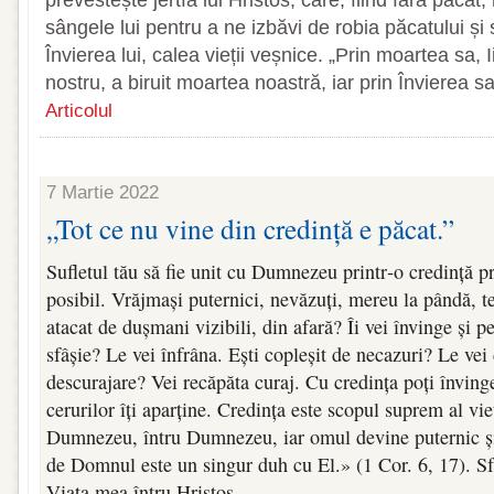
prevestește jertfa lui Hristos, care, fiind fără păcat, 
sângele lui pentru a ne izbăvi de robia păcatului și
Învierea lui, calea vieții veșnice. „Prin moartea sa, 
nostru, a biruit moartea noastră, iar prin Învierea s
Articolul
7 Martie 2022
„Tot ce nu vine din credință e păcat.”
Sufletul tău să fie unit cu Dumnezeu printr‑o credință p
posibil. Vrăjmași puternici, nevăzuți, mereu la pândă, te
atacat de dușmani vizibili, din afară? Îi vei învinge și pe
sfâșie? Le vei înfrâna. Ești copleșit de necazuri? Le vei
descurajare? Vei recăpăta curaj. Cu credința poți învinge
cerurilor îți aparține. Credința este scopul suprem al vie
Dumnezeu, întru Dumnezeu, iar omul devine puternic și 
de Domnul este un singur duh cu El.» (1 Cor. 6, 17). Sf
Viața mea întru Hristos