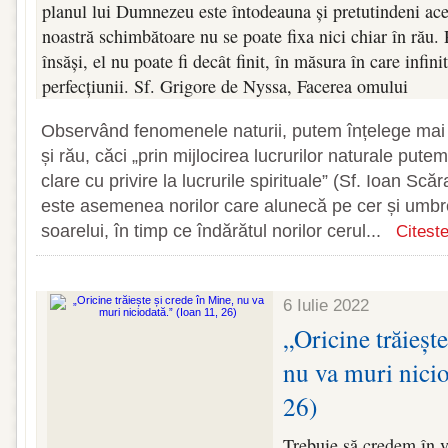
planul lui Dumnezeu este întodeauna și pretutindeni acel
noastră schimbătoare nu se poate fixa nici chiar în rău.
însăși, el nu poate fi decât finit, în măsura în care infini
perfecțiunii. Sf. Grigore de Nyssa, Facerea omului
Observând fenomenele naturii, putem înțelege mai b
și rău, căci „prin mijlocirea lucrurilor naturale putem
clare cu privire la lucrurile spirituale” (Sf. Ioan Scă
este asemenea norilor care alunecă pe cer și um
soarelui, în timp ce îndărătul norilor cerul...
Citeste
6 Iulie 2022
„Oricine trăiește
nu va muri nicio
26)
Trebuie să credem în vi