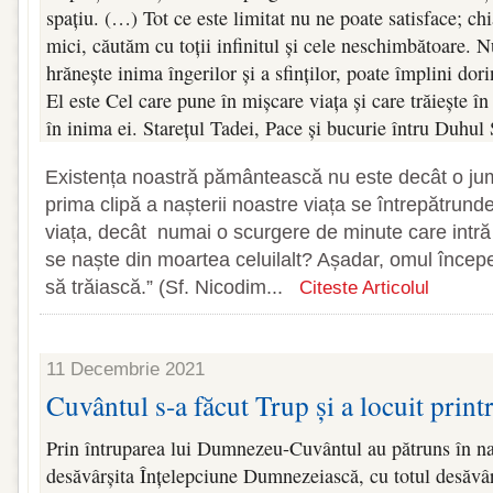
spațiu. (…) Tot ce este limitat nu ne poate satisface; chi
mici, căutăm cu toții infinitul și cele neschimbătoare
hrănește inima îngerilor și a sfinților, poate împlini dor
El este Cel care pune în mișcare viața și care trăiește în c
în inima ei. Starețul Tadei, Pace și bucurie întru Duhul 
Existența noastră pământească nu este decât o jumă
prima clipă a nașterii noastre viața se întrepătrun
viața, decât numai o scurgere de minute care intră u
se naște din moartea celuilalt? Așadar, omul înce
să trăiască.” (Sf. Nicodim...
Citeste Articolul
11 Decembrie 2021
Cuvântul s-a făcut Trup și a locuit printr
Prin întruparea lui Dumnezeu-Cuvântul au pătruns în n
desăvârșita Înțelepciune Dumnezeiască, cu totul desăvâ