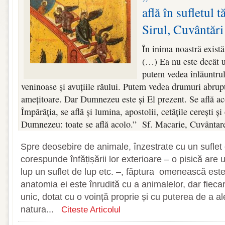
află în sufletul t
Sirul, Cuvântări
În inima noastră exist
(…) Ea nu este decât u
putem vedea înlăuntrul 
veninoase și avuțiile răului. Putem vedea drumuri abrupt
amețitoare. Dar Dumnezeu este și El prezent. Se află acol
Împărăția, se află și lumina, apostolii, cetățile cerești ș
Dumnezeu: toate se află acolo.” Sf. Macarie, Cuvântar
Spre deosebire de animale, înzestrate cu un suflet 
corespunde înfățișării lor exterioare – o pisică are u
lup un suflet de lup etc. –, făptura omenească este 
anatomia ei este înrudită cu a animalelor, dar fiec
unic, dotat cu o voință proprie și cu puterea de a a
natura...
Citeste Articolul