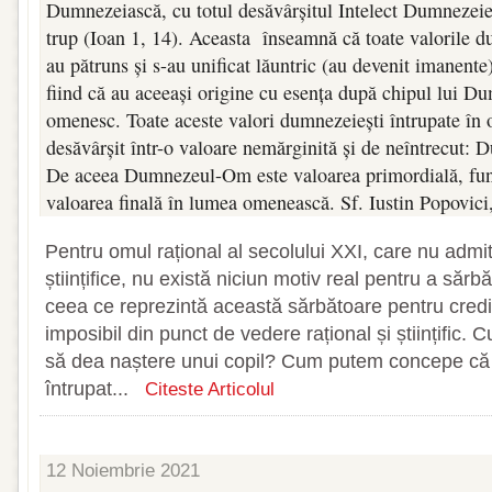
Dumnezeiască, cu totul desăvârșitul Intelect Dumnezeie
trup (Ioan 1, 14). Aceasta înseamnă că toate valorile d
au pătruns și s-au unificat lăuntric (au devenit imanent
fiind că au aceeași origine cu esența după chipul lui Du
omenesc. Toate aceste valori dumnezeiești întrupate în
desăvârșit într-o valoare nemărginită și de neîntrecut:
De aceea Dumnezeul-Om este valoarea primordială, fu
valoarea finală în lumea omenească. Sf. Iustin Popov
Pentru omul rațional al secolului XXI, care nu admi
științifice, nu există niciun motiv real pentru a sărbă
ceea ce reprezintă această sărbătoare pentru credin
imposibil din punct de vedere rațional și științific.
să dea naștere unui copil? Cum putem concepe c
întrupat...
Citeste Articolul
12 Noiembrie 2021