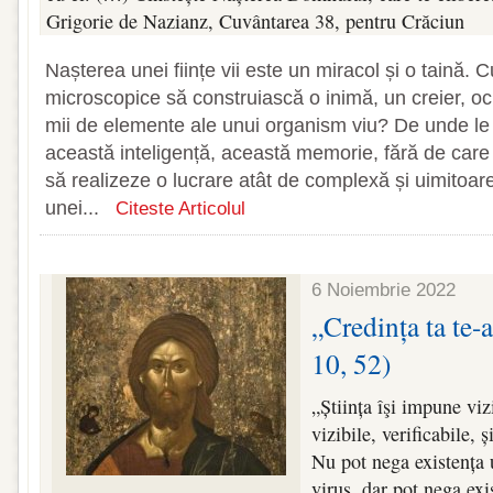
Grigorie de Nazianz, Cuvântarea 38, pentru Crăciun
Nașterea unei ființe vii este un miracol și o taină.
microscopice să construiască o inimă, un creier, och
mii de elemente ale unui organism viu? De unde le 
această inteligență, această memorie, fără de care 
să realizeze o lucrare atât de complexă și uimitoa
unei...
Citeste Articolul
6 Noiembrie 2022
„Credința ta te-
10, 52)
„Știința îşi impune viz
vizibile, verificabile, 
Nu pot nega existența 
virus, dar pot nega ex