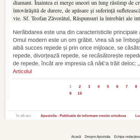
diamant. Înaintea ei merge uneori un lung răstimp de cre
întovărășită de durere, de apăsare și suferință sufleteas
vie. Sf. Teofan Zăvorâtul, Răspunsuri la întrebări ale int
Nerăbdarea este una din caracteristicile principale 
Omul modern este un om grăbit. Vrea să se îmbog
aibă succes repede și prin orice mijloace, se căsăt
repede, divorțează repede, se recăsătorește repede ș
de repede, încât are impresia că nâ€‘a trăit deloc:
Articolul
1
2
3
4
5
6
7
8
9
10
Te afli aici:
Apostolia - Publicatie de informare crestin ortodoxa
Lu
Acasă
Despre Apostolia
Echipa redacțion