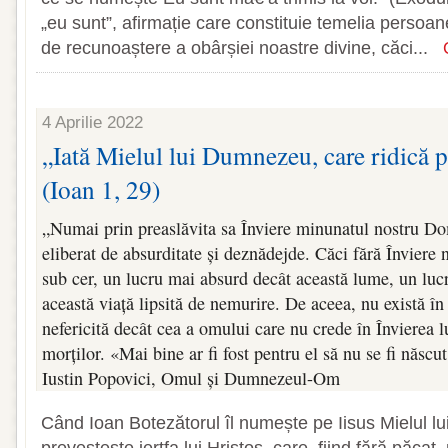
„eu sunt”, afirmație care constituie temelia persoa
de recunoaștere a obârșiei noastre divine, căci...
4 Aprilie 2022
„Iată Mielul lui Dumnezeu, care ridică p
(Ioan 1, 29)
„Numai prin preaslăvita sa Înviere minunatul nostru 
eliberat de absurditate și deznădejde. Căci fără Înviere nu
sub cer, un lucru mai absurd decât această lume, un luc
această viață lipsită de nemurire. De aceea, nu există î
nefericită decât cea a omului care nu crede în Învierea lu
morților. «Mai bine ar fi fost pentru el să nu se fi născu
Iustin Popovici, Omul și Dumnezeul-Om
Când Ioan Botezătorul îl numește pe Iisus Mielul l