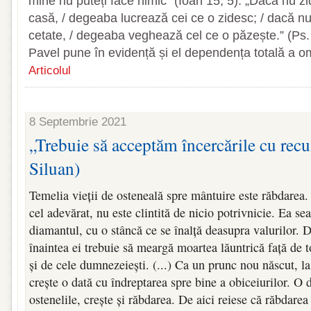
mine nu puteți face nimic” (Ioan 15, 5). „Dacă nu
casă, / degeaba lucrează cei ce o zidesc; / dacă 
cetate, / degeaba veghează cel ce o păzește.” (Ps. 
Pavel pune în evidență și el dependența totală a om
Articolul
8 Septembrie 2021
„Trebuie să acceptăm încercările cu recun
Siluan)
Temelia vieții de osteneală spre mântuire este răbdarea.
cel adevărat, nu este clintită de nicio potrivnicie. Ea se
diamantul, cu o stâncă ce se înalță deasupra valurilor. D
înaintea ei trebuie să meargă moartea lăuntrică față de
și de cele dumnezeiești. (...) Ca un prunc nou născut, la
crește o dată cu îndreptarea spre bine a obiceiurilor. O d
ostenelile, crește și răbdarea. De aici reiese că răbdarea