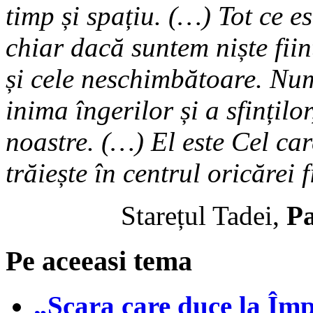
timp și spațiu. (…) Tot ce es
chiar dacă suntem niște ființ
și cele neschimbătoare. Nu
inima îngerilor și a sfințilo
noastre. (…) El este Cel car
trăiește în centrul oricărei f
Starețul Tadei,
Pa
Pe aceeasi tema
„Scara care duce la Împă