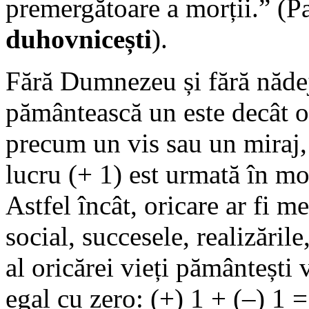
premergătoare a morții.” (
duhovnicești
).
Fără Dumnezeu și fără nădej
pământească un este decât o
precum un vis sau un miraj, 
lucru (+ 1) est urmată în mod
Astfel încât, oricare ar fi m
social, succesele, realizările
al oricărei vieți pământești 
egal cu zero: (+) 1 + (–) 1 