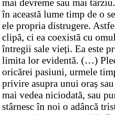
mai devreme sau mai târziu. 
în această lume timp de o s
ele propria distrugere. Astf
clipă, ci ea coexistă cu omul
întregii sale vieți. Ea este p
limita lor evidentă. (…) Plec
oricărei pasiuni, urmele ti
privire asupra unui oraș sau
mai vedea niciodată, sau pur
stârnesc în noi o adâncă tris