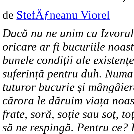
de
StefÄƒneanu Viorel
Dacă nu ne unim cu Izvorul v
oricare ar fi bucuriile noast
bunele condiții ale existențe
suferință pentru duh. Numa
tuturor bucurie și mângâiere
cărora le dăruim viața noas
frate, soră, soție sau soț, t
să ne respingă. Pentru ce? P