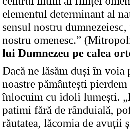
centrul intim al ființei ome
elementul determinant al na
sensul nostru dumnezeiesc, 
nostru omenesc.” (Mitropoli
lui Dumnezeu pe calea or
Dacă ne lăsăm duși în voia pl
noastre pământești pierdem 
înlocuim cu idoli lumești. „
patimi fără de rânduială, pof
răutatea, lăcomia de avuții 