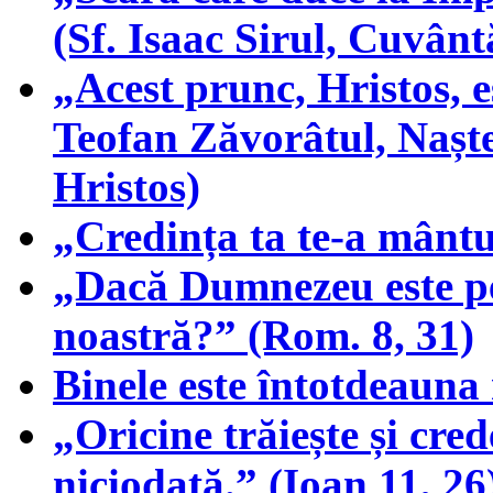
(Sf. Isaac Sirul, Cuvântă
„Acest prunc, Hristos, e
Teofan Zăvorâtul, Nașt
Hristos)
„Credința ta te-a mântu
„Dacă Dumnezeu este pen
noastră?” (Rom. 8, 31)
Binele este întotdeauna
„Oricine trăiește și cre
niciodată.” (Ioan 11, 26