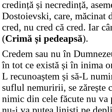
credință și necredință, ase
Dostoievski, care, măcinat 
cred, nu cred că cred. Iar c
(
Crimă și pedeapsă
).
Credem sau nu în Dumnezeu, 
în tot ce există și în inima 
L recunoaștem și să-L numi
suflul nemuririi, se zărește 
nimic din cele făcute nu va
nu-i va putea liniști pe depl