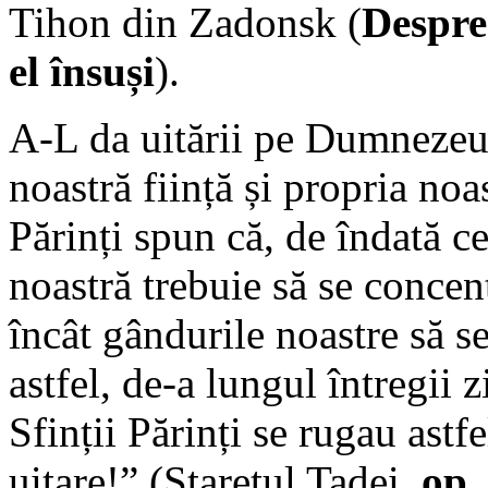
Tihon din Zadonsk (
Despre 
el însuși
).
A-L da uitării pe Dumnezeu 
noastră ființă și propria noa
Părinți spun că, de îndată c
noastră trebuie să se conce
încât gândurile noastre să 
astfel, de-a lungul întregii
Sfinții Părinți se rugau ast
uitare!” (Starețul Tadei,
op. 