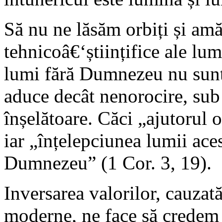
Să nu ne lăsăm orbiți și amă
tehnicoâ€‘științifice ale lu
lumi fără Dumnezeu nu sunt 
aduce decât nenorocire, sub
înșelătoare. Căci „ajutorul 
iar „înțelepciunea lumii aces
Dumnezeu” (1 Cor. 3, 19).
Inversarea valorilor, cauzat
moderne, ne face să credem 