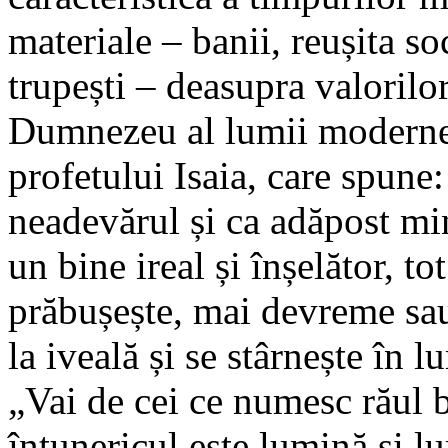
materiale – banii, reușita so
trupești – deasupra valoril
Dumnezeu al lumii moderne 
profetului Isaia, care spune
neadevărul și ca adăpost mi
un bine ireal și înșelător, t
prăbușește, mai devreme sau 
la iveală și se stârnește în 
„Vai de cei ce numesc răul b
întunericul este lumină și l