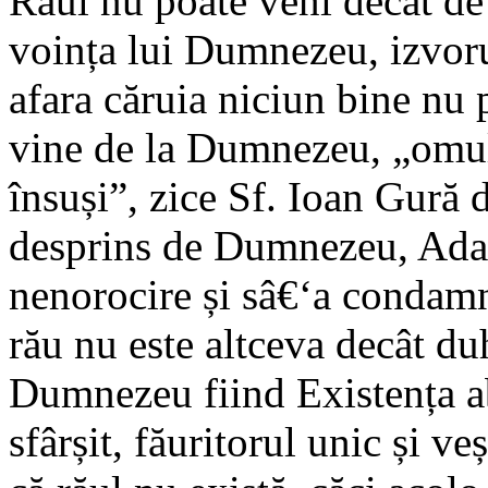
Răul nu poate veni decât de 
voința lui Dumnezeu, izvorul
afara căruia niciun bine nu 
vine de la Dumnezeu, „omul 
însuși”, zice Sf. Ioan Gură 
desprins de Dumnezeu, Adam
nenorocire și sâ€‘a condamn
rău nu este altceva decât d
Dumnezeu fiind Existența abs
sfârșit, făuritorul unic și v