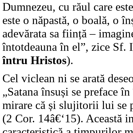
Dumnezeu, cu răul care este î
este o năpastă, o boală, o în
adevărata sa ființă – imagi
întotdeauna în el”, zice Sf.
întru Hristos
).
Cel viclean ni se arată deseo
„Satana însuși se preface în
mirare că și slujitorii lui se 
(2 Cor. 14â€‘15). Această in
caracteristică a timpurilor 