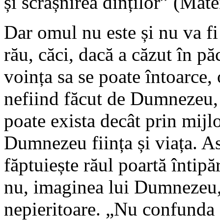
și scrâșnirea dinților” (Mate
Dar omul nu este și nu va fi
rău, căci, dacă a căzut în pă
voința sa se poate întoarce,
nefiind făcut de Dumnezeu, 
poate exista decât prin mijl
Dumnezeu ființa și viața. Ast
făptuiește răul poartă întipă
nu, imaginea lui Dumnezeu, 
nepieritoare. „Nu confunda 