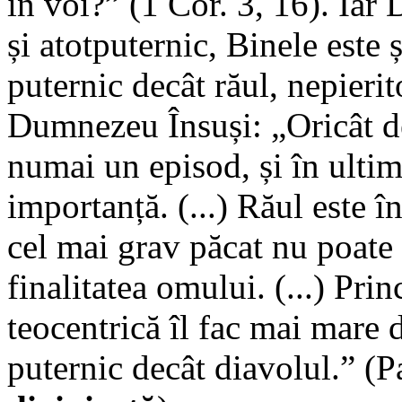
în voi?” (1 Cor. 3, 16). Ia
și atotputernic, Binele este 
puternic decât răul, nepierito
Dumnezeu Însuși: „Oricât de
numai un episod, și în ultim
importanță. (...) Răul este î
cel mai grav păcat nu poate a
finalitatea omului. (...) Princ
teocentrică îl fac mai mare d
puternic decât diavolul.” (