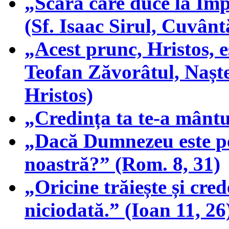
„Scara care duce la Împă
(Sf. Isaac Sirul, Cuvântă
„Acest prunc, Hristos, e
Teofan Zăvorâtul, Nașt
Hristos)
„Credința ta te-a mântu
„Dacă Dumnezeu este pen
noastră?” (Rom. 8, 31)
„Oricine trăiește și cre
niciodată.” (Ioan 11, 26