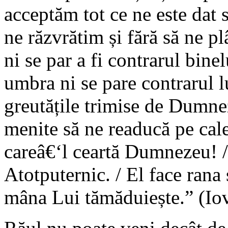
acceptăm tot ce ne este dat s
ne răzvrătim și fără să ne p
ni se par a fi contrarul binel
umbra ni se pare contrarul l
greutățile trimise de Dumne
menite să ne readucă pe cal
careâ€‘l ceartă Dumnezeu! 
Atotputernic. / El face rana ș
mâna Lui tămăduiește.” (Iov