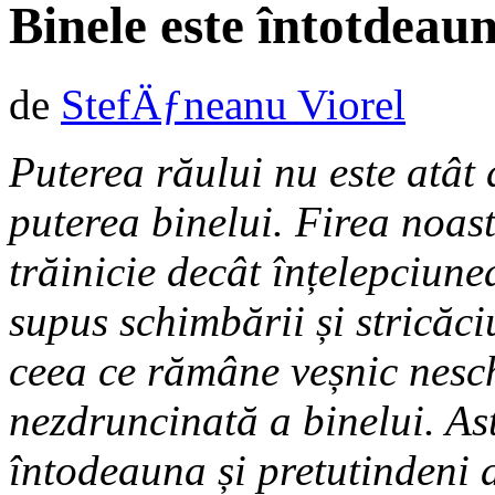
Binele este întotdeau
de
StefÄƒneanu Viorel
Puterea răului nu este atât
puterea binelui. Firea noas
trăinicie decât înțelepciun
supus schimbării și stricăci
ceea ce rămâne veșnic nesch
nezdruncinată a binelui. As
întodeauna și pretutindeni 