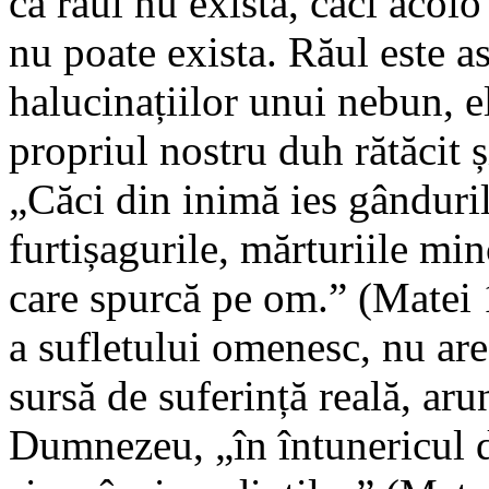
că răul nu există, căci aco
nu poate exista. Răul este a
halucinațiilor unui nebun, el
propriul nostru duh rătăcit 
„Căci din inimă ies gândurile
furtișagurile, mărturiile min
care spurcă pe om.” (Matei 
a sufletului omenesc, nu are 
sursă de suferință reală, a
Dumnezeu, „în întunericul d