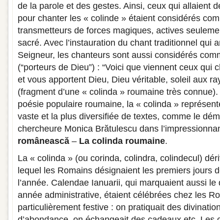
de la parole et des gestes. Ainsi, ceux qui allaient
pour chanter les « colinde » étaient considérés co
transmetteurs de forces magiques, actives seuleme
sacré. Avec l’instauration du chant traditionnel qui 
Seigneur, les chanteurs sont aussi considérés co
(“porteurs de Dieu”) : “Voici que viennent ceux qui c
et vous apportent Dieu, Dieu véritable, soleil aux r
(fragment d’une « colinda » roumaine très connue). 
poésie populaire roumaine, la « colinda » représente
vaste et la plus diversifiée de textes, comme le dém
chercheure Monica Brătulescu dans l’impressionna
românească
–
La colinda roumaine
.
La « colinda » (ou corinda, colindra, colindecul) dér
lequel les Romains désignaient les premiers jours
l’année. Calendae Ianuarii, qui marquaient aussi le 
année administrative, étaient célébrées chez les R
particulièrement festive : on pratiquait des divinati
d’abondance, on échangeait des cadeaux etc. Les c