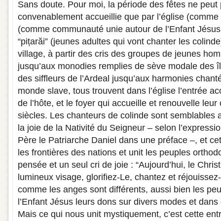
Sans doute. Pour moi, la période des fêtes ne peut 
convenablement accueillie que par l’église (comme li
(comme communauté unie autour de l’Enfant Jésus C
“pițarăi” (jeunes adultes qui vont chanter les colinde
village, à partir des cris des groupes de jeunes 
jusqu’aux monodies remplies de sève modale des île
des siffleurs de l’Ardeal jusqu’aux harmonies chan
monde slave, tous trouvent dans l’église l’entrée ac
de l’hôte, et le foyer qui accueille et renouvelle leu
siècles. Les chanteurs de colinde sont semblables
la joie de la Nativité du Seigneur – selon l’expressi
Père le Patriarche Daniel dans une préface –, et c
les frontières des nations et unit les peuples ortho
pensée et un seul cri de joie : “Aujourd’hui, le Chris
lumineux visage, glorifiez-Le, chantez et réjouissez-
comme les anges sont différents, aussi bien les peu
l’Enfant Jésus leurs dons sur divers modes et dans 
Mais ce qui nous unit mystiquement, c’est cette entré