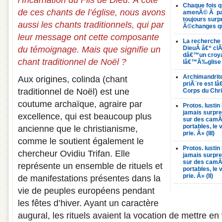
l’Incarnation du Fils de Dieu. À côté
Chaque fois qu
de ces chants de l’église, nous avons
amenÃ© Ã parl
toujours surpr
aussi les chants traditionnels, qui par
Ã©changes que
leur message ont cette composante
La recherche
du témoignage. Mais que signifie un
DieuÂ â€“ clÃ
dâ€™un croyan
chant traditionnel de Noël ?
lâ€™Ã‰glise 
Archimandrite
Aux origines, colinda (chant
priÃ¨re est 
traditionnel de Noël) est une
Corps du Chri
coutume archaïque, agraire par
Protos. Iusti
jamais surpre
excellence, qui est beaucoup plus
sur des camÃ
portables, le
ancienne que le christianisme,
prie. Â» (III)
comme le soutient également le
Protos. Iusti
chercheur Ovidiu Trifan. Elle
jamais surpre
sur des camÃ
représente un ensemble de rituels et
portables, le
prie. Â» (II)
de manifestations présentes dans la
vie de peuples européens pendant
les fêtes d’hiver. Ayant un caractère
augural, les rituels avaient la vocation de mettre en