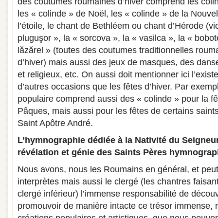
des coutumes roumaines d’hiver comprend les colind
les « colinde » de Noël, les « colinde » de la Nouve
l’étoile, le chant de Bethléem ou chant d’Hérode (vicl
pluguşor », la « sorcova », la « vasilca », la « bobot
lăzărel » (toutes des coutumes traditionnelles roum
d’hiver) mais aussi des jeux de masques, des danse
et religieux, etc. On aussi doit mentionner ici l’exis
d’autres occasions que les fêtes d’hiver. Par exempl
populaire comprend aussi des « colinde » pour la 
Pâques, mais aussi pour les fêtes de certains sain
Saint Apôtre André.
L’hymnographie dédiée à la Nativité du Seigneu
révélation et génie des Saints Pères hymnogra
Nous avons, nous les Roumains en général, et peut-
interprètes mais aussi le clergé (les chantres faisan
clergé inférieur) l’immense responsabilité de découvr
promouvoir de manière intacte ce trésor immense, 
créations populaires et artistiques, que nous pouvon