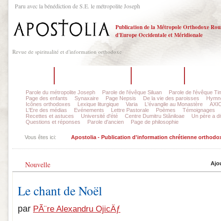
Paru avec la bénédiction de S.E. le métropolite Joseph
Publication de la Métropole Orthodoxe Ro
d'Europe Occidentale et Méridionale
Revue de spiritualité et d'information orthodoxe
Accueil
Sur la revue Apostolia
La rédaction
Dernier n
Parole du métropolite Joseph
Parole de l'évêque Siluan
Parole de l'évêque Ti
Page des enfants
Synaxaire
Page Nepsis
De la vie des paroisses
Hymnog
Icônes orthodoxes
Lexique liturgique
Varia
L'évangile au Monastère
AXIO
L'Ere des médias
Evénements
Lettre Pastorale
Poèmes
Témoignages
Recettes et astuces
Université d'été
Centre Dumitru Stăniloae
Un père a dit
Questions et réponses
Parole d'ancien
Page de philosophie
Vous êtes ici:
Apostolia - Publication d'information chrétienne orthodo
Nouvelle
Ajo
Le chant de Noël
par
PÃ¨re Alexandru OjicÄƒ