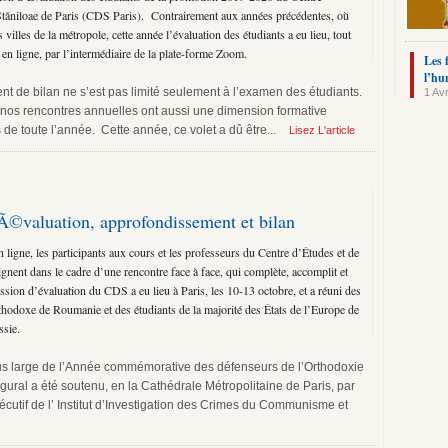
tăniloae de Paris (CDS Paris). Contrairement aux années précédentes, où
s villes de la métropole, cette année l’évaluation des étudiants a eu lieu, tout
 ligne, par l’intermédiaire de la plate-forme Zoom.
Les 
l’hu
de bilan ne s’est pas limité seulement à l’examen des étudiants.
1 Avr
, nos rencontres annuelles ont aussi une dimension formative
de toute l’année. Cette année, ce volet a dû être...
Lisez L'article
Ã©valuation, approfondissement et bilan
n ligne, les participants aux cours et les professeurs du Centre d’Études et de
ent dans le cadre d’une rencontre face à face, qui complète, accomplit et
ssion d’évaluation du CDS a eu lieu à Paris, les 10-13 octobre, et a réuni des
rthodoxe de Roumanie et des étudiants de la majorité des États de l’Europe de
ssie.
lus large de l’Année commémorative des défenseurs de l’Orthodoxie
ral a été soutenu, en la Cathédrale Métropolitaine de Paris, par
cutif de l’ Institut d’Investigation des Crimes du Communisme et