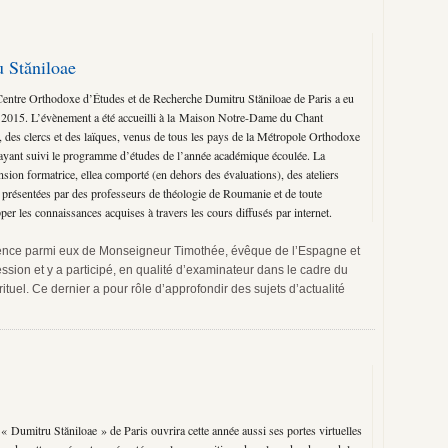
 Stăniloae
entre Orthodoxe d’Études et de Recherche Dumitru Stăniloae de Paris a eu
re 2015. L’évènement a été accueilli à la Maison Notre-Dame du Chant
, des clercs et des laïques, venus de tous les pays de la Métropole Orthodoxe
yant suivi le programme d’études de l’année académique écoulée. La
sion formatrice, ellea comporté (en dehors des évaluations), des ateliers
 présentées par des professeurs de théologie de Roumanie et de toute
per les connaissances acquises à travers les cours diffusés par internet.
résence parmi eux de Monseigneur Timothée, évêque de l’Espagne et
ession et y a participé, en qualité d’examinateur dans le cadre du
el. Ce dernier a pour rôle d’approfondir des sujets d’actualité
Dumitru Stăniloae » de Paris ouvrira cette année aussi ses portes virtuelles