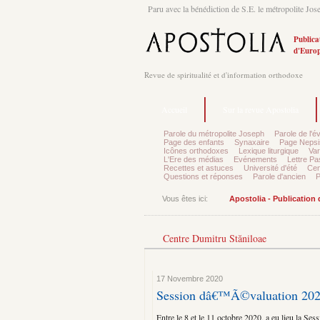
Paru avec la bénédiction de S.E. le métropolite Jos
Publica
d'Europ
Revue de spiritualité et d'information orthodoxe
Accueil
Sur la revue Apostolia
Parole du métropolite Joseph
Parole de l'é
Page des enfants
Synaxaire
Page Nepsi
Icônes orthodoxes
Lexique liturgique
Var
L'Ere des médias
Evénements
Lettre Pa
Recettes et astuces
Université d'été
Cen
Questions et réponses
Parole d'ancien
P
Vous êtes ici:
Apostolia - Publication
Centre Dumitru Stăniloae
17 Novembre 2020
Session dâ€™Ã©valuation 2020
Entre le 8 et le 11 octobre 2020, a eu lieu la S