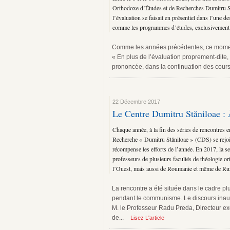
Orthodoxe d’Études et de Recherches Dumitru S
l’évaluation se faisait en présentiel dans l’une de
comme les programmes d’études, exclusivement en
Comme les années précédentes, ce moment 
« En plus de l’évaluation proprement-dite
prononcée, dans la continuation des cours 
22 Décembre 2017
Le Centre Dumitru Stăniloae : 
Chaque année, à la fin des séries de rencontres e
Recherche « Dumitru Stăniloae » (CDS) se rejoign
récompense les efforts de l’année. En 2017, la se
professeurs de plusieurs facultés de théologie o
l’Ouest, mais aussi de Roumanie et même de Ru
La rencontre a été située dans le cadre p
pendant le communisme. Le discours inaugu
M. le Professeur Radu Preda, Directeur exé
de...
Lisez L'article