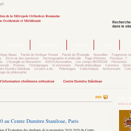
eph
tion de la Métropole Orthodoxe Roumaine
e Occidentale et Méridionale
Recherche
dans le sit
La rédaction
Dernier numéro
Archives
Auteurs
Co
vêque Siluan
Parole de l'évêque Timotei
Parole de l'Évangile
Nouvelles
Fragments ne
s
De la vie des paroisses
Hymnographie et philocalie
Page d'histoire
Pourquoi...?
ia
L'évangile au Monastère
AXIOS Association
Les camps MOREOM
Personnes
storale
Poèmes
Témoignages
In memoriam
Parole philocalique
Canonica
Dictio
tre Dumitru Stăniloae
Un père a dit...
Pèlerinages
Catéchétique
Anniversaire
Coin
age de philosophie
 d'information chrétienne orthodoxe
Centre Dumitru Stăniloae
Les d
mises-à-j
 au Centre Dumitru Staniloae, Paris
ession d’Évaluation des étudiants de la promotion 2019-2020 du Centre