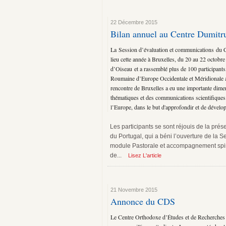
22 Décembre 2015
Bilan annuel au Centre Dumitru
La Session d’évaluation et communications du C
lieu cette année à Bruxelles, du 20 au 22 octob
d’Oiseau et a rassemblé plus de 100 participants
Roumaine d’Europe Occidentale et Méridionale a
rencontre de Bruxelles a eu une importante dimen
thématiques et des communications scientifiques
l’Europe, dans le but d'approfondir et de dévelop
Les participants se sont réjouis de la p
du Portugal, qui a béni l’ouverture de la S
module Pastorale et accompagnement spiritu
de...
Lisez L'article
21 Novembre 2015
Annonce du CDS
Le Centre Orthodoxe d’Études et de Recherches « 