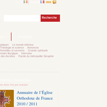
Romana
Francais
Recherche
e
ntact
Abonnements
ptiques
Le monde intérieur
Théologie et science
Annonces
Homélies et sermons
Grands spirituels
nnaire liturgique
Interview
 des Ascètes
Parole du métropolite Séraphin
ernières Nouvelles
our deux fois par semaine
Annuaire de l’Église
Orthodoxe de France
2010 / 2011