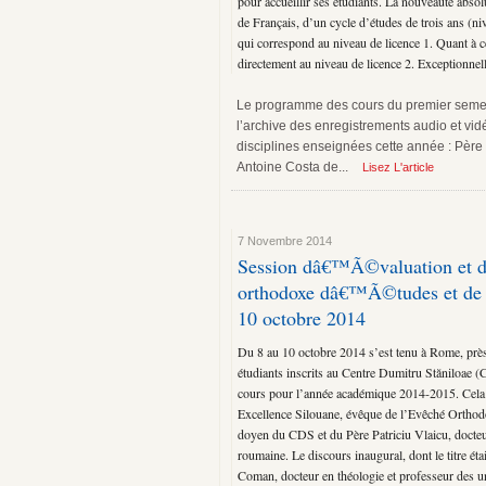
pour accueillir ses étudiants. La nouveauté absol
de Français, d’un cycle d’études de trois ans (ni
qui correspond au niveau de licence 1. Quant à ce
directement au niveau de licence 2. Exceptionnelle
Le programme des cours du premier semest
l’archive des enregistrements audio et vi
disciplines enseignées cette année : Père
Antoine Costa de...
Lisez L'article
7 Novembre 2014
Session dâ€™Ã©valuation et de
orthodoxe dâ€™Ã©tudes et de 
10 octobre 2014
Du 8 au 10 octobre 2014 s’est tenu à Rome, près
étudiants inscrits au Centre Dumitru Stăniloae 
cours pour l’année académique 2014-2015. Cela a
Excellence Silouane, évêque de l’Evêché Orthodo
doyen du CDS et du Père Patriciu Vlaicu, docteu
roumaine. Le discours inaugural, dont le titre étai
Coman, docteur en théologie et professeur des un