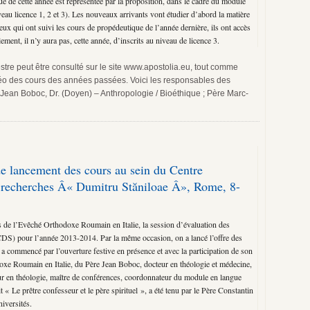
ue de cette année est représentée par la proposition, dans le cadre du module
veau licence 1, 2 et 3). Les nouveaux arrivants vont étudier d’abord la matière
ux qui ont suivi les cours de propédeutique de l’année dernière, ils ont accès
ment, il n’y aura pas, cette année, d’inscrits au niveau de licence 3.
re peut être consulté sur le site www.apostolia.eu, tout comme
déo des cours des années passées. Voici les responsables des
 Jean Boboc, Dr. (Doyen) – Anthropologie / Bioéthique ; Père Marc-
 lancement des cours au sein du Centre
recherches Â« Dumitru Stăniloae Â», Rome, 8-
 de l’Evêché Orthodoxe Roumain en Italie, la session d’évaluation des
(CDS) pour l’année 2013-2014. Par la même occasion, on a lancé l’offre des
 commencé par l’ouverture festive en présence et avec la participation de son
xe Roumain en Italie, du Père Jean Boboc, docteur en théologie et médecine,
r en théologie, maître de conférences, coordonnateur du module en langue
t « Le prêtre confesseur et le père spirituel », a été tenu par le Père Constantin
iversités.