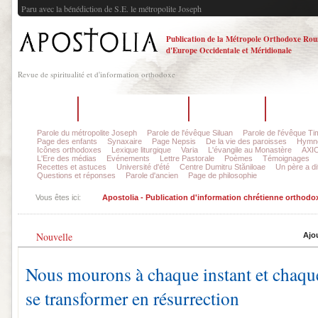
Paru avec la bénédiction de S.E. le métropolite Joseph
Publication de la Métropole Orthodoxe Ro
d'Europe Occidentale et Méridionale
Revue de spiritualité et d'information orthodoxe
Accueil
Sur la revue Apostolia
La rédaction
Dernier n
Parole du métropolite Joseph
Parole de l'évêque Siluan
Parole de l'évêque Ti
Page des enfants
Synaxaire
Page Nepsis
De la vie des paroisses
Hymnog
Icônes orthodoxes
Lexique liturgique
Varia
L'évangile au Monastère
AXIO
L'Ere des médias
Evénements
Lettre Pastorale
Poèmes
Témoignages
Recettes et astuces
Université d'été
Centre Dumitru Stăniloae
Un père a dit
Questions et réponses
Parole d'ancien
Page de philosophie
Vous êtes ici:
Apostolia - Publication d'information chrétienne orthodo
Nouvelle
Ajo
Nous mourons à chaque instant et chaque
se transformer en résurrection