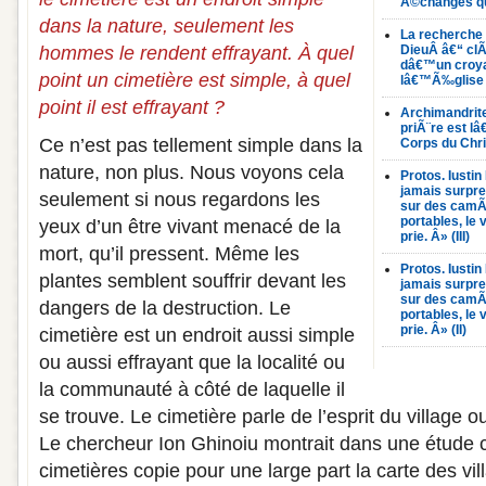
Ã©changes que
dans la nature, seulement les
La recherche
hommes le rendent effrayant. À quel
DieuÂ â€“ clÃ
dâ€™un croyan
point un cimetière est simple, à quel
lâ€™Ã‰glise 
point il est effrayant ?
Archimandrite
priÃ¨re est 
Ce n’est pas tellement simple dans la
Corps du Chri
nature, non plus. Nous voyons cela
Protos. Iusti
jamais surpre
seulement si nous regardons les
sur des camÃ
portables, le
yeux d’un être vivant menacé de la
prie. Â» (III)
mort, qu’il pressent. Même les
Protos. Iusti
plantes semblent souffrir devant les
jamais surpre
sur des camÃ
dangers de la destruction. Le
portables, le
prie. Â» (II)
cimetière est un endroit aussi simple
ou aussi effrayant que la localité ou
la communauté à côté de laquelle il
se trouve. Le cimetière parle de l’esprit du village ou
Le chercheur Ion Ghinoiu montrait dans une étude 
cimetières copie pour une large part la carte des vi