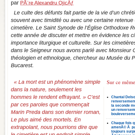
par
PÃ¨re Alexandru OjicÄƒ
Le culte des défunts fait partie de la vie d’un chré
souvent avec timidité ou avec une certaine retenue
cimetière. Le Saint Synode de l’Église Orthodoxe R
cette année de discuter et mettre en évidence les ci
importance liturgique et culturelle. Sur les cimetière
dans le Seigneur nous avons parlé avec Monsieur C
théologien et ethnologue, chercheur au Musée du
Bucarest.
Sur ce même
« La mort est un phénomène simple
dans la nature, seulement les
hommes le rendent effrayant. » C’est
Chantal Delsol
renversement
par ces paroles que commençait
la seconde mo
un renverseme
Marin Preda dans son dernier roman,
bouleverseme
Le plus aimé des mortels. En
Chaque fois qu
extrapolant, nous pourrions dire que
amenÃ© Ã parl
toujours surpr
le cimetière est un endroit simple