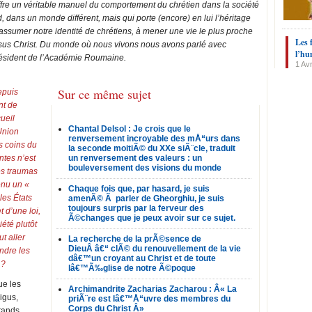
ffre un véritable manuel du comportement du chrétien dans la société
dans un monde différent, mais qui porte (encore) en lui l’héritage
ssumer notre identité de chrétiens, à mener une vie le plus proche
Les 
sus Christ. Du monde où nous vivons nous avons parlé avec
l’hu
résident de l’Académie Roumaine.
1 Avr
Sur ce même sujet
epuis
nt de
ueil
Chantal Delsol : Je crois que le
Union
renversement incroyable des mÅ“urs dans
s coins du
la seconde moitiÃ© du XXe siÃ¨cle, traduit
ntes n’est
un renversement des valeurs : un
bouleversement des visions du monde
es traumas
enu un «
Chaque fois que, par hasard, je suis
les États
amenÃ© Ã parler de Gheorghiu, je suis
toujours surpris par la ferveur des
t d’une loi,
Ã©changes que je peux avoir sur ce sujet.
iété plutôt
t aller
La recherche de la prÃ©sence de
DieuÂ â€“ clÃ© du renouvellement de la vie
indre les
dâ€™un croyant au Christ et de toute
 ?
lâ€™Ã‰glise de notre Ã©poque
ue les
Archimandrite Zacharias Zacharou : Â« La
igus,
priÃ¨re est lâ€™Å“uvre des membres du
Corps du Christ Â»
grands