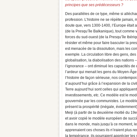
principes que ses prédécesseurs ?
Des parallèles de ce type, même si alléchan
profession. L’histoire ne se répète jamais, m
doute que, vers 1300-1400, l’Europe était a
(de la Presqu’île Balkanique), tout comme
forces du sud-ouest (de la Presqu’île Ibéri
résister et même pour faire basculer la pres
est menacée de la dissolution, mais les con
exemple. La circulation libre des gens, des
globalisation, la diabolisation des nations
l’ignorance – ont diminué les capacités de
l’ardeur qui menait les gens du Moyen-Âge
l’histoire de façon sérieuse, nos contempo
d’aujourd’hui grâce à l’expansion de la civ
Terre aujourd’hui sont celles qui appliquent 
investissements, etc. Ce modèle est le mo
gouvernée par les communistes. Le modèle c
présent la prospérité (inégale, évidemment)
Meiji (à partir de la deuxième moitié du 19e
et avoir copié le modèle européen de succè
dans le monde, mais jusqu’à ce moment, le 
apprenaient ces choses ils n’iraient plus ren
la tempérance, ils pourraient apprécier les 