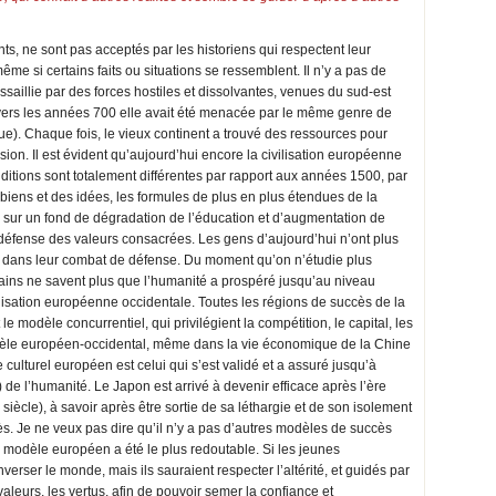
ts, ne sont pas acceptés par les historiens qui respectent leur
ême si certains faits ou situations se ressemblent. Il n’y a pas de
ssaillie par des forces hostiles et dissolvantes, venues du sud-est
 vers les années 700 elle avait été menacée par le même genre de
que). Chaque fois, le vieux continent a trouvé des ressources pour
sion. Il est évident qu’aujourd’hui encore la civilisation européenne
ditions sont totalement différentes par rapport aux années 1500, par
 biens et des idées, les formules de plus en plus étendues de la
 – sur un fond de dégradation de l’éducation et d’augmentation de
 défense des valeurs consacrées. Les gens d’aujourd’hui n’ont plus
 dans leur combat de défense. Du moment qu’on n’étudie plus
rains ne savent plus que l’humanité a prospéré jusqu’au niveau
ilisation européenne occidentale. Toutes les régions de succès de la
le modèle concurrentiel, qui privilégient la compétition, le capital, les
dèle européen-occidental, même dans la vie économique de la Chine
ulturel européen est celui qui s’est validé et a assuré jusqu’à
 de l’humanité. Le Japon est arrivé à devenir efficace après l’ère
 siècle), à savoir après être sortie de sa léthargie et de son isolement
s. Je ne veux pas dire qu’il n’y a pas d’autres modèles de succès
modèle européen a été le plus redoutable. Si les jeunes
verser le monde, mais ils sauraient respecter l’altérité, et guidés par
valeurs, les vertus, afin de pouvoir semer la confiance et