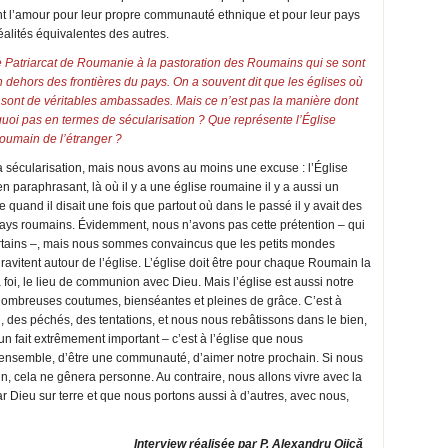
nt l’amour pour leur propre communauté ethnique et pour leur pays
réalités équivalentes des autres.
Patriarcat de Roumanie à la pastoration des Roumains qui se sont
 dehors des frontières du pays. On a souvent dit que les églises où
sont de véritables ambassades. Mais ce n’est pas la manière dont
quoi pas en termes de sécularisation ? Que représente l’Église
oumain de l’étranger ?
 sécularisation, mais nous avons au moins une excuse : l’Église
 paraphrasant, là où il y a une église roumaine il y a aussi un
quand il disait une fois que partout où dans le passé il y avait des
 pays roumains. Évidemment, nous n’avons pas cette prétention – qui
certains –, mais nous sommes convaincus que les petits mondes
ravitent autour de l’église. L’église doit être pour chaque Roumain la
a foi, le lieu de communion avec Dieu. Mais l’église est aussi notre
 nombreuses coutumes, bienséantes et pleines de grâce. C’est à
l, des péchés, des tentations, et nous nous rebâtissons dans le bien,
 – un fait extrêmement important – c’est à l’église que nous
 ensemble, d’être une communauté, d’aimer notre prochain. Si nous
, cela ne gênera personne. Au contraire, nous allons vivre avec la
Dieu sur terre et que nous portons aussi à d’autres, avec nous,
Interview réalisée par P. Alexandru Ojică