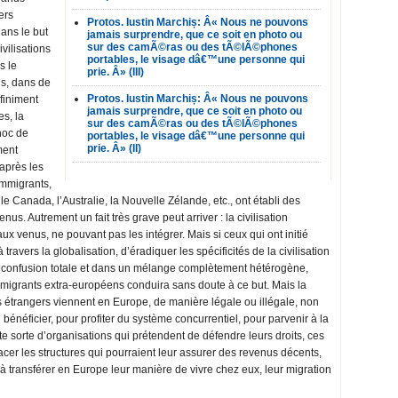
ers
Protos. Iustin Marchiș: Â« Nous ne pouvons
ans le but
jamais surprendre, que ce soit en photo ou
sur des camÃ©ras ou des tÃ©lÃ©phones
ivilisations
portables, le visage dâ€™une personne qui
s le
prie. Â» (III)
is, dans de
Protos. Iustin Marchiș: Â« Nous ne pouvons
nfiniment
jamais surprendre, que ce soit en photo ou
s, la
sur des camÃ©ras ou des tÃ©lÃ©phones
hoc de
portables, le visage dâ€™une personne qui
prie. Â» (II)
ment
 après les
immigrants,
 le Canada, l’Australie, la Nouvelle Zélande, etc., ont établi des
nus. Autrement un fait très grave peut arriver : la civilisation
 venus, ne pouvant pas les intégrer. Mais si ceux qui ont initié
 travers la globalisation, d’éradiquer les spécificités de la civilisation
 confusion totale et dans un mélange complètement hétérogène,
d’immigrants extra-européens conduira sans doute à ce but. Mais la
s étrangers viennent en Europe, de manière légale ou illégale, non
bénéficier, pour profiter du système concurrentiel, pour parvenir à la
te sorte d’organisations qui prétendent de défendre leurs droits, ces
cer les structures qui pourraient leur assurer des revenus décents,
nt à transférer en Europe leur manière de vivre chez eux, leur migration