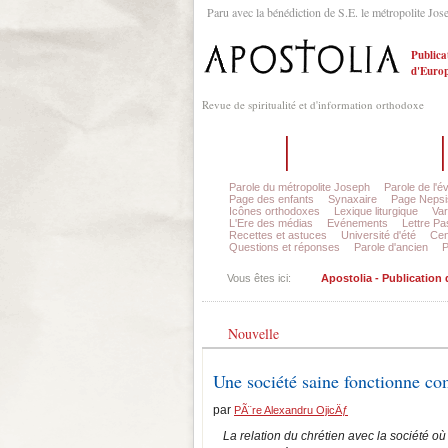
Paru avec la bénédiction de S.E. le métropolite Jos
Publica
d'Europ
Revue de spiritualité et d'information orthodoxe
Accueil
Sur la revue Apostolia
Parole du métropolite Joseph
Parole de l'é
Page des enfants
Synaxaire
Page Nepsi
Icônes orthodoxes
Lexique liturgique
Var
L'Ere des médias
Evénements
Lettre Pa
Recettes et astuces
Université d'été
Cen
Questions et réponses
Parole d'ancien
P
Vous êtes ici:
Apostolia - Publication
Nouvelle
Une société saine fonctionne c
par
PÃ¨re Alexandru OjicÄƒ
La relation du chrétien avec la société où 