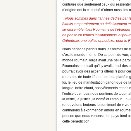
contraire que seulement ceux qui ressente
d’origine ont la capacité d’aimer aussi les 
Nous sommes dans l’année dédiée par le 
établis temporairement ou définitivement en
se rassemblent les Roumains de l’étranger 
on pense en termes institutionnels, et pour
Orthodoxe, une église orthodoxe, pour le R
Nous pensons parfois dans les termes de la
c’est le monde-même. De ce point de vue, en
monde roumain. Iorga avait une belle parole 
Roumains on disait qu’il y avait aussi des
pourrait avoir des accents offensifs pour 
roumains de toute l’étendue de la planète g
foi, le lieu de manifestation canonique de l
langue, notre chant, nos vêtements et nos
l’église que nous nous purifions de tout ma
la vérité, la justice, la bonté et l’amour. Et
renouvelons toujours le sentiment de vivre
continuons à exprimer cet amour en roumain
pensée que nous venons d’un pays béni par 
cette bénédiction.