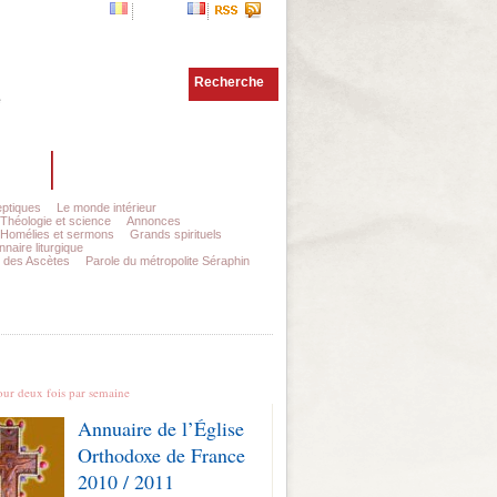
Romana
Francais
Recherche
e
ntact
Abonnements
ptiques
Le monde intérieur
Théologie et science
Annonces
Homélies et sermons
Grands spirituels
nnaire liturgique
Interview
 des Ascètes
Parole du métropolite Séraphin
ernières Nouvelles
our deux fois par semaine
Annuaire de l’Église
Orthodoxe de France
2010 / 2011