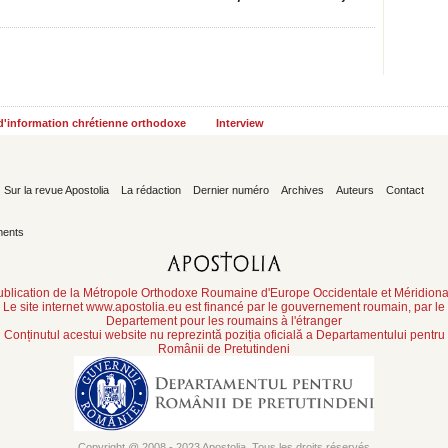
 d'information chrétienne orthodoxe
Interview
Sur la revue Apostolia
La rédaction
Dernier numéro
Archives
Auteurs
Contact
ents
ublication de la Métropole Orthodoxe Roumaine d'Europe Occidentale et Méridiona
Le site internet www.apostolia.eu est financé par le gouvernement roumain, par le
Departement pour les roumains à l'étranger
Conținutul acestui website nu reprezintă poziția oficială a Departamentului pentru
Românii de Pretutindeni
Copyright @ 2008 - 2023 Apostolia. Tous les droits réservés