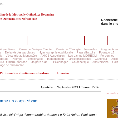
eph
tion de la Métropole Orthodoxe Roumaine
e Occidentale et Méridionale
Recherche
dans le sit
La rédaction
Dernier numéro
Archives
Auteurs
Co
vêque Siluan
Parole de l'évêque Timotei
Parole de l'Évangile
Nouvelles
Fragments ne
s
De la vie des paroisses
Hymnographie et philocalie
Page d'histoire
Pourquoi...?
ia
L'évangile au Monastère
AXIOS Association
Les camps MOREOM
Personnes
storale
Poèmes
Témoignages
In memoriam
Parole philocalique
Canonica
Dictio
tre Dumitru Stăniloae
Un père a dit...
Pèlerinages
Catéchétique
Anniversaire
Coin
age de philosophie
 d'information chrétienne orthodoxe
Interview
Les d
Ajouté le:
3 Septembre 2021
L'heure:
15:14
mises-à-j
omme un corps vivant
il vit a fait l’objet d’innombrables études. Le Saint Apôtre Paul, dans