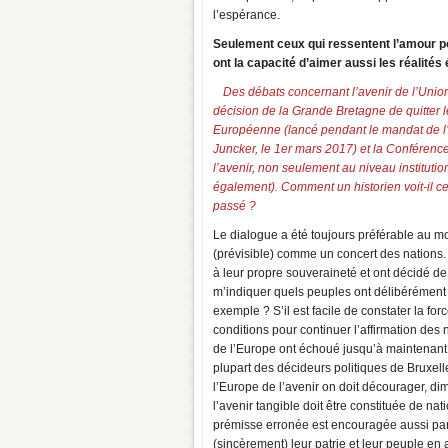
l’espérance.
Seulement ceux qui ressentent l’amour po
ont la capacité d’aimer aussi les réalités
Des débats concernant l’avenir de l’Union
décision de la Grande Bretagne de quitter 
Européenne (lancé pendant le mandat de 
Juncker, le 1er mars 2017) et la Conférence
l’avenir, non seulement au niveau institutio
également). Comment un historien voit-il ce
passé ?
Le dialogue a été toujours préférable au mon
(prévisible) comme un concert des nations
à leur propre souveraineté et ont décidé d
m’indiquer quels peuples ont délibérément 
exemple ? S’il est facile de constater la f
conditions pour continuer l’affirmation des 
de l’Europe ont échoué jusqu’à maintenant
plupart des décideurs politiques de Bruxel
l’Europe de l’avenir on doit décourager, dimi
l’avenir tangible doit être constituée de 
prémisse erronée est encouragée aussi par 
(sincèrement) leur patrie et leur peuple en 