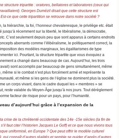
 structure tripartite : oratores, bellatores et laboratores (ceux qui
ravaillaient). Georges Dumézil disait que cette structure est
st-ce que cette tripartition se retrouve dans notre société ?
a hiérarchie, la foi, l’honneur chevaleresque, le privilège etc. était
 jusqu’à récemment sur la liberté, le libéralisme, la démocratie,
me, etc. C’est seulement depuis peu que sont apparus à certains endroits
oncepts aberrants comme l’illibéralisme, le politiquement correct, la
 l’imposition des modèles marginaux, les égalitarismes de type
menter ici. Pourtant, la structure tripartite que vous évoquiez a
onnement a changé dans beaucoup de cas. Aujourd’hui, les trois
e travail) sont accomplis par beaucoup de gens simultanément, même
ue, même si le combat n’est plus forcément armé et représente la
unauté, et même si les gens de l’église ne dominent plus la société.
mme un corps vivant, dans le cadre duquel les « membres » se
ut, reste valable du Moyen-Âge jusqu’à nos jours. Tout dérèglement
norme facteur de risque pour un pays, pour l’humanité.
veau d’aujourd’hui grâce à l’expansion de la
 crise de la chrétienté occidentale des 14e -15e siècles (la fin de
’il faut citer l’historien Jacques Le Goff) et ce que nous vivons tous
sque uniformisé, en Europe ? Que peut offrir le modèle culturel
qui connaît d’autres réalités et semble se guider d’après d’autres