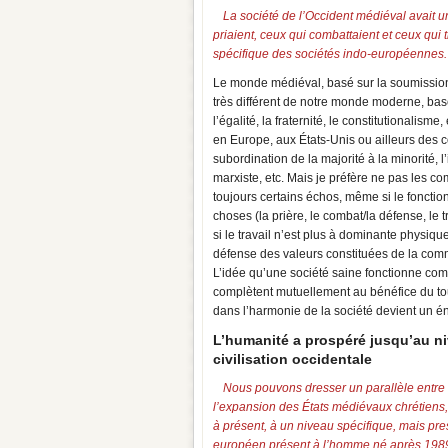
La société de l’Occident médiéval avait une
priaient, ceux qui combattaient et ceux qui t
spécifique des sociétés indo-européennes. E
Le monde médiéval, basé sur la soumission, l
très différent de notre monde moderne, basé
l’égalité, la fraternité, le constitutionalis
en Europe, aux États-Unis ou ailleurs des c
subordination de la majorité à la minorité,
marxiste, etc. Mais je préfère ne pas les com
toujours certains échos, même si le foncti
choses (la prière, le combat/la défense, l
si le travail n’est plus à dominante physiq
défense des valeurs constituées de la comm
L’idée qu’une société saine fonctionne co
complètent mutuellement au bénéfice du to
dans l’harmonie de la société devient un é
L’humanité a prospéré jusqu’au ni
civilisation occidentale
Nous pouvons dresser un parallèle entre la
l’expansion des États médiévaux chrétiens, s
à présent, à un niveau spécifique, mais pre
européen présent à l’homme né après 1989, 