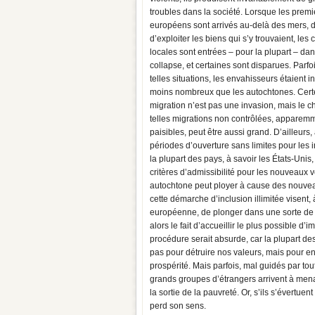
troubles dans la société. Lorsque les premi
européens sont arrivés au-delà des mers, d
d’exploiter les biens qui s’y trouvaient, les c
locales sont entrées – pour la plupart – dan
collapse, et certaines sont disparues. Parfo
telles situations, les envahisseurs étaient i
moins nombreux que les autochtones. Certe
migration n’est pas une invasion, mais le c
telles migrations non contrôlées, apparem
paisibles, peut être aussi grand. D’ailleurs,
périodes d’ouverture sans limites pour les 
la plupart des pays, à savoir les États-Unis,
critères d’admissibilité pour les nouveaux ve
autochtone peut ployer à cause des nouveaux
cette démarche d’inclusion illimitée visent, à
européenne, de plonger dans une sorte de
alors le fait d’accueillir le plus possible 
procédure serait absurde, car la plupart de
pas pour détruire nos valeurs, mais pour en 
prospérité. Mais parfois, mal guidés par tou
grands groupes d’étrangers arrivent à mena
la sortie de la pauvreté. Or, s’ils s’évertue
perd son sens.