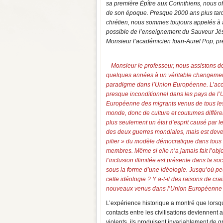
sa première Épître aux Corinthiens, nous o
de son époque. Presque 2000 ans plus tard, 
chrétien, nous sommes toujours appelés à a
possible de l’enseignement du Sauveur Jé
Monsieur l’académicien Ioan-Aurel Pop, p
Monsieur le professeur, nous assistons d
quelques années à un véritable changeme
paradigme dans l’Union Européenne. L’acc
presque inconditionnel dans les pays de l’
Européenne des migrants venus de tous le
monde, donc de culture et coutumes différe
plus seulement un état d’esprit causé par l
des deux guerres mondiales, mais est dev
pilier » du modèle démocratique dans tous 
membres. Même si elle n’a jamais fait l’obje
l’inclusion illimitée est présente dans la soc
sous la forme d’une idéologie. Jusqu’où peu
cette idéologie ? Y a-t-il des raisons de cra
nouveaux venus dans l’Union Européenne
L’expérience historique a montré que lorsq
contacts entre les civilisations deviennent a
violents, ils produisent invariablement de 