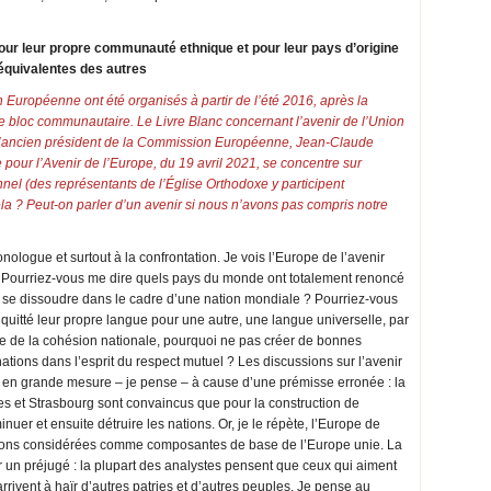
ur leur propre communauté ethnique et pour leur pays d’origine
 équivalentes des autres
 Européenne ont été organisés à partir de l’été 2016, après la
le bloc communautaire. Le Livre Blanc concernant l’avenir de l’Union
l’ancien président de la Commission Européenne, Jean-Claude
 pour l’Avenir de l’Europe, du 19 avril 2021, se concentre sur
nnel (des représentants de l’Église Orthodoxe y participent
la ? Peut-on parler d’un avenir si nous n’avons pas compris notre
ologue et surtout à la confrontation. Je vois l’Europe de l’avenir
. Pourriez-vous me dire quels pays du monde ont totalement renoncé
e se dissoudre dans le cadre d’une nation mondiale ? Pourriez-vous
quitté leur propre langue pour une autre, une langue universelle, par
orce de la cohésion nationale, pourquoi ne pas créer de bonnes
nations dans l’esprit du respect mutuel ? Les discussions sur l’avenir
 en grande mesure – je pense – à cause d’une prémisse erronée : la
les et Strasbourg sont convaincus que pour la construction de
nuer et ensuite détruire les nations. Or, je le répète, l’Europe de
nations considérées comme composantes de base de l’Europe unie. La
un préjugé : la plupart des analystes pensent que ceux qui aiment
arrivent à haïr d’autres patries et d’autres peuples. Je pense au