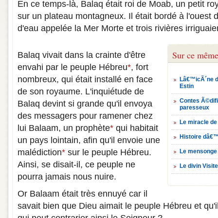
En ce temps-là, Balaq était roi de Moab, un petit ro
sur un plateau montagneux. Il était bordé à l'ouest
d'eau appelée la Mer Morte et trois rivières irriguaie
Sur ce même
Balaq vivait dans la crainte d'être
envahi par le peuple Hébreu
*
, fort
nombreux, qui était installé en face
Lâ€™icÃ´ne d
Estin
de son royaume. L'inquiétude de
Contes Ã©difi
Balaq devint si grande qu'il envoya
paresseux
des messagers pour ramener chez
Le miracle d
lui Balaam, un prophète
*
qui habitait
Histoire dâ€™
un pays lointain, afin qu'il envoie une
malédiction
*
sur le peuple Hébreu.
Le mensonge
Ainsi, se disait-il, ce peuple ne
Le divin Visit
pourra jamais nous nuire.
Or Balaam était très ennuyé car il
savait bien que Dieu aimait le peuple Hébreu et qu'il 