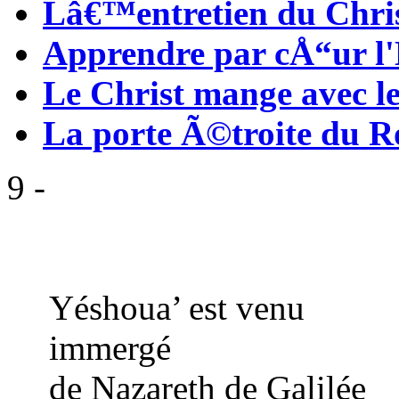
Lâ€™entretien du Chris
Apprendre par cÅ“ur l'
Le Christ mange avec le
La porte Ã©troite du 
9 - Et il 
en ces j
Yéshoua’ est 
immergé
de Nazareth de 