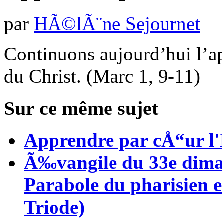
par
HÃ©lÃ¨ne Sejournet
Continuons aujourd’hui l’a
du Christ. (Marc 1, 9-11)
Sur ce même sujet
Apprendre par cÅ“ur l'
Ã‰vangile du 33e diman
Parabole du pharisien 
Triode)