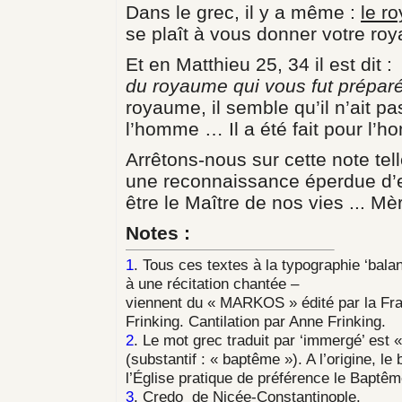
Dans le grec, il y a même :
le r
se plaît à vous donner votre r
Et en Matthieu 25, 34 il est dit :
du royaume qui vous fut prépar
royaume, il semble qu’il n’ait pa
l’homme … Il a été fait pour l’h
Arrêtons-nous sur cette note tel
une reconnaissance éperdue d’en
être le Maître de nos vies ... M
Notes :
1
. Tous ces textes à la typographie ‘balan
à une récitation chantée –
viennent du « MARKOS » édité par la Frat
Frinking. Cantilation par Anne Frinking.
2
. Le mot grec traduit par ‘immergé’ est «
(substantif : « baptême »). A l’origine, l
l’Église pratique de préférence le Baptê
3
. Credo de Nicée-Constantinople.