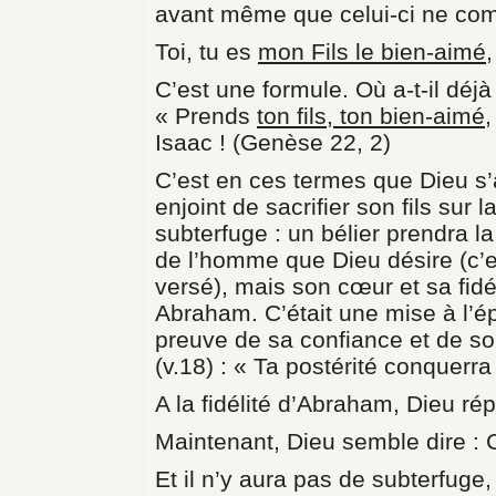
avant même que celui-ci ne co
Toi, tu es
mon Fils le bien-aimé
,
C’est une formule. Où a-t-il déj
« Prends
ton fils, ton bien-aimé
,
Isaac ! (Genèse 22, 2)
C’est en ces termes que Dieu s’
enjoint de sacrifier son fils sur 
subterfuge : un bélier prendra la
de l’homme que Dieu désire (c’es
versé), mais son cœur et sa fidél
Abraham. C’était une mise à l’é
preuve de sa confiance et de so
(v.18) : « Ta postérité conquerr
A la fidélité d’Abraham, Dieu rép
Maintenant, Dieu semble dire : Ce
Et il n’y aura pas de subterfuge,