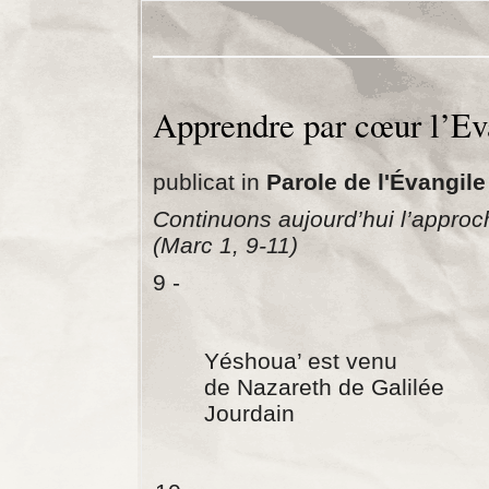
Apprendre par cœur l’Ev
publicat in
Parole de l'Évangile
Continuons aujourd’hui l’approch
(Marc 1, 9-11)
9 - Et il es
en ces jo
Yéshoua’ est ven
de Nazareth de Gal
Jourdain