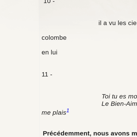
10 - et au
montant hor
il a vu les cieux s
comm
colombe
desc
en lui
11 - Et une vo
hors des
Toi tu es mon F
Le Bien-A
1
me plais
Précédemment, nous avons méd