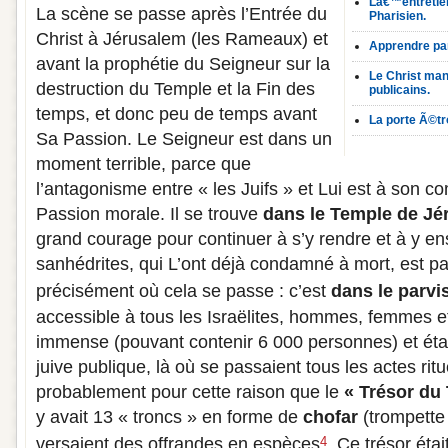
Lâ€™entretie
La scène se passe après l’Entrée du
Pharisien.
Christ à Jérusalem (les Rameaux) et
Apprendre par
avant la prophétie du Seigneur sur la
Le Christ man
destruction du Temple et la Fin des
publicains.
temps, et donc peu de temps avant
La porte Ã©t
Sa Passion. Le Seigneur est dans un
moment terrible, parce que
l’antagonisme entre « les Juifs » et Lui est à son com
Passion morale. Il se trouve
dans le Temple de Jé
grand courage pour continuer à s’y rendre et à y en
sanhédrites, qui L’ont déjà condamné à mort, est p
précisément où cela se passe : c’est
dans le
parvi
accessible à tous les Israëlites, hommes, femmes et 
immense (pouvant contenir 6 000 personnes) et étai
juive publique, là où se passaient tous les actes ritu
probablement pour cette raison que le
« Trésor du
y avait 13 « troncs » en forme de
chofar
(trompette 
versaient des offrandes en espèces
. Ce trésor éta
4