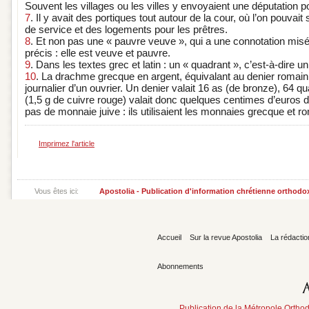
Souvent les villages ou les villes y envoyaient une députation p
7
. Il y avait des portiques tout autour de la cour, où l’on pouvait
de service et des logements pour les prêtres.
8
. Et non pas une « pauvre veuve », qui a une connotation misér
précis : elle est veuve et pauvre.
9
. Dans les textes grec et latin : un « quadrant », c’est-à-dire un
10
. La drachme grecque en argent, équivalant au denier romain, 
journalier d’un ouvrier. Un denier valait 16 as (de bronze), 64 qu
(1,5 g de cuivre rouge) valait donc quelques centimes d’euros de
pas de monnaie juive : ils utilisaient les monnaies grecque et r
Imprimez l'article
Vous êtes ici:
Apostolia - Publication d'information chrétienne orthodo
Accueil
Sur la revue Apostolia
La rédactio
Abonnements
Publication de la Métropole Orth