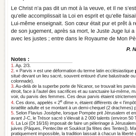
Le Christ n’a pas dit un mot à la veuve, et Il ne s’es
qu’elle accomplissait la Loi en esprit et qu’elle faisa
Lui-même enseignait. Son cœur était pur et prêt à r
de son jugement, après sa mort, le Juste Juge lui a d
avec les justes ; entre dans le Royaume de Mon Pè
P. 
Notes :
1
. Ap. 2/3.
2
. « Parvis » est une déformation du terme latin ecclésiastique
situé devant un lieu sacré, souvent entouré d’une balustrade ou
colonnade).
3
. Au-delà de la superbe porte de Nicanor, se trouvait les parvi
étroit, face à l’autel des sacrifices et au sanctuaire lui-même,
voir, du parvis des femmes. Ces deux parvis étaient strictement
e
4
. Ces dons, appelés « 2
dîme », étaient différents de « l’impô
israëlite adulte et se montant à un demi-chequel (2 drachmes) p
5
. Selon Flavius Josèphe, lorsque Pompée prit Jérusalem et en
avant J-C, le Trésor sacré s’élevait à 2 000 talents (environ 50 
6
. La Loi (Dt 16/16) imposait de faire un pèlerinage à Jérusalem
juives (Pâques, Pentecôte et Soukkot [la fêtes des Tentes]). M
pratiquement impossible, la tradition laissait à chacun la liberté d