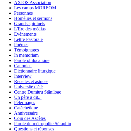
AXIOS Association
Les camps MOREOM
Personnes
Homélies et sermons
Grands spirituels
L'Ere des médias
Evénements
Lettre Pastorale
Poèmes
Témoignages
In memoriam
Parole philocalique
Canonica
Dictionnaire liturgique
Interview
Recettes et astuces
Université d'été
Centre Dumitru Stăniloae
Un père a dit...
Pèlerinages
Catéchétique
Anniversaire
Coin des Ascètes
Parole du métropolite Séraphin
Questions et réponses