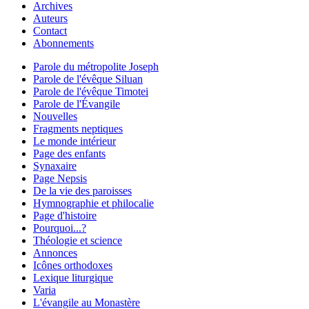
Archives
Auteurs
Contact
Abonnements
Parole du métropolite Joseph
Parole de l'évêque Siluan
Parole de l'évêque Timotei
Parole de l'Évangile
Nouvelles
Fragments neptiques
Le monde intérieur
Page des enfants
Synaxaire
Page Nepsis
De la vie des paroisses
Hymnographie et philocalie
Page d'histoire
Pourquoi...?
Théologie et science
Annonces
Icônes orthodoxes
Lexique liturgique
Varia
L'évangile au Monastère