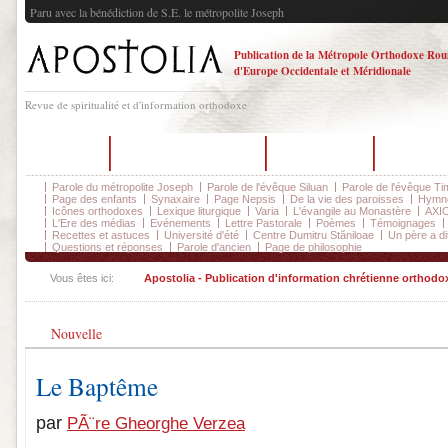
Paru avec la bénédiction de S.E. le métropolite Joseph
Publication de la Métropole Orthodoxe Ro
d'Europe Occidentale et Méridionale
Revue de spiritualité et d'information orthodoxe
Accueil
Sur la revue Apostolia
La rédaction
Dernier n
Parole du métropolite Joseph
Parole de l'évêque Siluan
Parole de l'évêque Ti
Page des enfants
Synaxaire
Page Nepsis
De la vie des paroisses
Hymnog
Icônes orthodoxes
Lexique liturgique
Varia
L'évangile au Monastère
AXIO
L'Ere des médias
Evénements
Lettre Pastorale
Poèmes
Témoignages
Recettes et astuces
Université d'été
Centre Dumitru Stăniloae
Un père a dit
Questions et réponses
Parole d'ancien
Page de philosophie
Vous êtes ici:
Apostolia - Publication d'information chrétienne orthodo
Nouvelle
Le Baptême
par
PÃ¨re Gheorghe Verzea