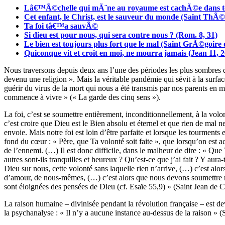
Lâ€™Ã©chelle qui mÃ¨ne au royaume est cachÃ©e dans ton
Cet enfant, le Christ, est le sauveur du monde (Saint Th
Ta foi tâ€™a sauvÃ©
Si dieu est pour nous, qui sera contre nous ? (Rom. 8, 31)
Le bien est toujours plus fort que le mal (Saint GrÃ©goire 
Quiconque vit et croit en moi, ne mourra jamais (Jean 11, 2
Nous traversons depuis deux ans l’une des périodes les plus sombres de
devenu une religion ». Mais la véritable pandémie qui sévit à la surfa
guérir du virus de la mort qui nous a été transmis par nos parents e
commence à vivre » (« La garde des cinq sens »).
La foi, c’est se soumettre entièrement, inconditionnellement, à la volon
c’est croire que Dieu est le Bien absolu et éternel et que rien de mal 
envoie. Mais notre foi est loin d’être parfaite et lorsque les tourments e
fond du cœur : « Père, que Ta volonté soit faite », que lorsqu’on est 
de l’ennemi. (…) Il est donc difficile, dans le malheur de dire : « Que
autres sont-ils tranquilles et heureux ? Qu’est-ce que j’ai fait ? Y aura
Dieu sur nous, cette volonté sans laquelle rien n’arrive, (…) c’est alo
d’amour, de nous-mêmes, (…) c’est alors que nous devons soumettre not
sont éloignées des pensées de Dieu (cf. Esaïe 55,9) » (Saint Jean de Cr
La raison humaine – divinisée pendant la révolution française – est d
la psychanalyse : « Il n’y a aucune instance au-dessus de la raison » 