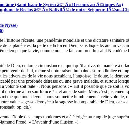
 âme (Saint Isaac le Syrien â€“ Â« Discours ascÃ©tiques Â»)
Ã©ophane le Reclus â€“ Â« NativitÃ© de notre Seigneur JÃ©sus-Ch
de Nysse)
6)
 l’histoire récente, une pandémie mondiale et une dictature sanitaire où
ce de la planète est la perte de la foi en Dieu, sans laquelle, aucun va
n même temps que la vie, comme nous le fait comprendre saint Nicodème l
té de Dieu, en toute circonstance et quoi qu’il arrive, de manière à effa
ne peut venir de Lui, même si notre raison humaine est trop limitée et i
t les adversités de la vie nous accablent, l’angoisse, le doute, la détresse
accablé par une profonde détresse ou une grave maladie, et surtout lorsq
 Ta volonté soit faite ». Nous pensons : « Est-il possible que ce soit la
-t-il un terme à ma souffrance ? » et ainsi de suite. Mais c’est justement 
rs même que nous devons nous soumettre humblement à cette volonté, offri
re vaine sagesse dévoyée à la sagesse incomparable de Dieu, car « auta
onstadt, op. cit.).
evenue l’idole des temps modernes et a été érigée au rang de juge suprê
(Sigmund Freud, « L’avenir d’une illusion »).