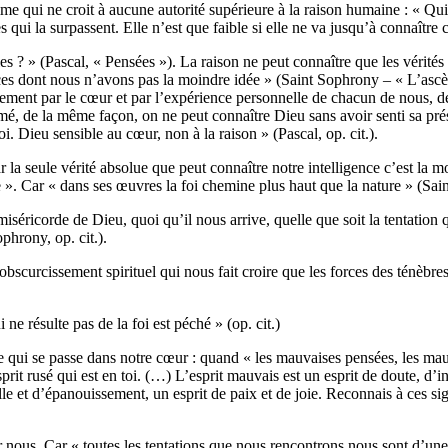
e qui ne croit à aucune autorité supérieure à la raison humaine : « Qui 
 qui la surpassent. Elle n’est que faible si elle ne va jusqu’à connaître 
les ? » (Pascal, « Pensées »). La raison ne peut connaître que les vérités
nces dont nous n’avons pas la moindre idée » (Saint Sophrony – « L’ascè
ement par le cœur et par l’expérience personnelle de chacun de nous, d
imé, de la même façon, on ne peut connaître Dieu sans avoir senti sa p
oi. Dieu sensible au cœur, non à la raison » (Pascal, op. cit.).
a seule vérité absolue que peut connaître notre intelligence c’est la mort
ce ». Car « dans ses œuvres la foi chemine plus haut que la nature » (Sai
 miséricorde de Dieu, quoi qu’il nous arrive, quelle que soit la tentation
ophrony, op. cit.).
bscurcissement spirituel qui nous fait croire que les forces des ténèbres
 ne résulte pas de la foi est péché » (op. cit.)
qui se passe dans notre cœur : quand « les mauvaises pensées, les mauvai
prit rusé qui est en toi. (…) L’esprit mauvais est un esprit de doute, d’in
elle et d’épanouissement, un esprit de paix et de joie. Reconnais à ces sig
r nous. Car « toutes les tentations que nous rencontrons nous sont d’une