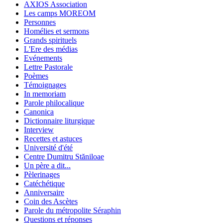
AXIOS Association
Les camps MOREOM
Personnes
Homélies et sermons
Grands spirituels
L'Ere des médias
Evénements
Lettre Pastorale
Poèmes
Témoignages
In memoriam
Parole philocalique
Canonica
Dictionnaire liturgique
Interview
Recettes et astuces
Université d'été
Centre Dumitru Stăniloae
Un père a dit...
Pèlerinages
Catéchétique
Anniversaire
Coin des Ascètes
Parole du métropolite Séraphin
Questions et réponses