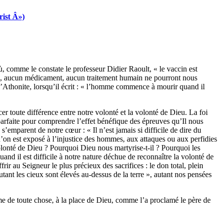
rist Â»)
, comme le constate le professeur Didier Raoult, « le vaccin est
ccin, aucun médicament, aucun traitement humain ne pourront nous
’Athonite, lorsqu’il écrit : « l’homme commence à mourir quand il
cer toute différence entre notre volonté et la volonté de Dieu. La foi
mparfaite pour comprendre l’effet bénéfique des épreuves qu’Il nous
 s’emparent de notre cœur : « Il n’est jamais si difficile de dire du
u’on est exposé à l’injustice des hommes, aux attaques ou aux perfidies
 volonté de Dieu ? Pourquoi Dieu nous martyrise-t-il ? Pourquoi les
quand il est difficile à notre nature déchue de reconnaître la volonté de
r au Seigneur le plus précieux des sacrifices : le don total, plein
nt les cieux sont élevés au-dessus de la terre », autant nos pensées
me de toute chose, à la place de Dieu, comme l’a proclamé le père de