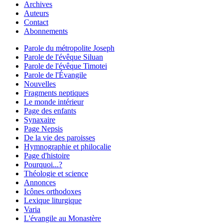
Archives
Auteurs
Contact
Abonnements
Parole du métropolite Joseph
Parole de l'évêque Siluan
Parole de l'évêque Timotei
Parole de l'Évangile
Nouvelles
Fragments neptiques
Le monde intérieur
Page des enfants
Synaxaire
Page Nepsis
De la vie des paroisses
Hymnographie et philocalie
Page d'histoire
Pourquoi...?
Théologie et science
Annonces
Icônes orthodoxes
Lexique liturgique
Varia
L'évangile au Monastère