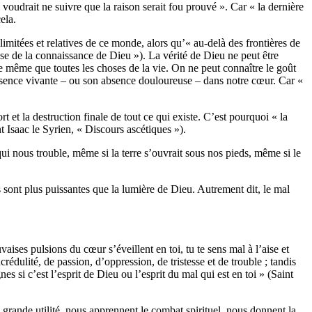
voudrait ne suivre que la raison serait fou prouvé ». Car « la dernière
cela.
 limitées et relatives de ce monde, alors qu’« au-delà des frontières de
se de la connaissance de Dieu »). La vérité de Dieu ne peut être
e même que toutes les choses de la vie. On ne peut connaître le goût
résence vivante – ou son absence douloureuse – dans notre cœur. Car «
 et la destruction finale de tout ce qui existe. C’est pourquoi « la
nt Isaac le Syrien, « Discours ascétiques »).
 qui nous trouble, même si la terre s’ouvrait sous nos pieds, même si le
 sont plus puissantes que la lumière de Dieu. Autrement dit, le mal
ses pulsions du cœur s’éveillent en toi, tu te sens mal à l’aise et
crédulité, de passion, d’oppression, de tristesse et de trouble ; tandis
nes si c’est l’esprit de Dieu ou l’esprit du mal qui est en toi » (Saint
 grande utilité, nous apprennent le combat spirituel, nous donnent la