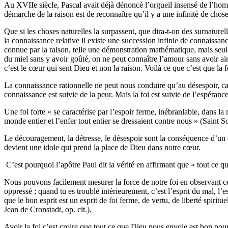
Au XVIIe siècle, Pascal avait déjà dénoncé l’orgueil insensé de l’homm
démarche de la raison est de reconnaître qu’il y a une infinité de choses
Que si les choses naturelles la surpassent, que dira-t-on des surnaturel
la connaissance relative il existe une succession infinie de connaissa
connue par la raison, telle une démonstration mathématique, mais seul
du miel sans y avoir goûté, on ne peut connaître l’amour sans avoir a
c’est le cœur qui sent Dieu et non la raison. Voilà ce que c’est que la f
La connaissance rationnelle ne peut nous conduire qu’au désespoir, car l
connaissance est suivie de la peur. Mais la foi est suivie de l’espéran
Une foi forte « se caractérise par l’espoir ferme, inébranlable, dans la
monde entier et l’enfer tout entier se dressaient contre nous » (Saint S
Le découragement, la détresse, le désespoir sont la conséquence d’un o
devient une idole qui prend la place de Dieu dans notre cœur.
C’est pourquoi l’apôtre Paul dit la vérité en affirmant que « tout ce qui
Nous pouvons facilement mesurer la force de notre foi en observant ce 
oppressé ; quand tu es troublé intérieurement, c’est l’esprit du mal, l’es
que le bon esprit est un esprit de foi ferme, de vertu, de liberté spiritu
Jean de Cronstadt, op. cit.).
Avoir la foi c’est croire que tout ce que Dieu nous envoie est bon pou