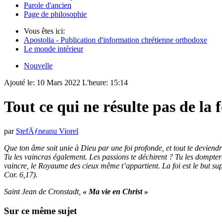
Parole d'ancien
Page de philosophie
Vous êtes ici:
Apostolia - Publication d'information chrétienne orthodoxe
Le monde intérieur
Nouvelle
Ajouté le:
10 Mars 2022
L'heure:
15:14
Tout ce qui ne résulte pas de la f
par
StefÄƒneanu Viorel
Que ton âme soit unie à Dieu par une foi profonde, et tout te deviendra
Tu les vaincras également. Les passions te déchirent ? Tu les dompte
vaincre, le Royaume des cieux même t’appartient. La foi est le but supr
Cor. 6,17).
Saint Jean de Cronstadt,
«
Ma vie en Christ »
Sur ce même sujet