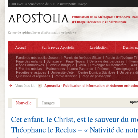
Paru avec la bénédiction de S.E. le métropolite Joseph
Publication de la Métropole Orthodoxe Ro
d'Europe Occidentale et Méridionale
Revue de spiritualité et d'information orthodoxe
Accueil
Sur la revue Apostolia
La rédaction
Dernier n
Parole du métropolite Joseph
Parole de l'évêque Siluan
Parole de l'évêque Ti
Page des enfants
Synaxaire
Page Nepsis
De la vie des paroisses
Hymnog
Icônes orthodoxes
Lexique liturgique
Varia
L'évangile au Monastère
AXIO
L'Ere des médias
Evénements
Lettre Pastorale
Poèmes
Témoignages
Recettes et astuces
Université d'été
Centre Dumitru Stăniloae
Un père a dit
Questions et réponses
Parole d'ancien
Page de philosophie
Vous êtes ici:
Apostolia - Publication d'information chrétienne orthodo
Nouvelle
Images
Ajout
Cet enfant, le Christ, est le sauveur du 
Théophane le Reclus – « Nativité de notr