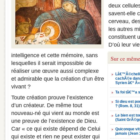
deux cellule
savent-elle 
cerveau, des
les autres mi
constituent 
D’où leur vie
intelligence et cette mémoire, sans
Sur ce même
lesquelles il serait impossible de
réaliser une œuvre aussi complexe
Lâ€™Ã©chelle
et admirable que la création d’un être
cachÃ©e dans 
Syrien â€“ Â
vivant ?
Ta foi tâ€™a
Toute création prouve l’existence
Si dieu est po
d’un créateur. De même tout
? (Rom. 8, 31)
nouveau-né qui vient au monde est
Le bien est to
(Saint GrÃ©go
une preuve de l’existence de Dieu.
Car « ce qui existe dépend de Celui
Quiconque vit
jamais (Jean 
qui existe et rien ne peut exister qui