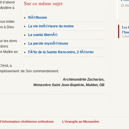
Sur ce même sujet
it d’abord
15 Ma
 Mystère à
RÃ©flexion
us imiter
La vie intÃ©rieure du moine
Les 
es à Dieu
l’hu
La sainte libertÃ©
1 Avr
ur les dons
La parole mystÃ©rieuse
ndons
re Maître en
FÃªte de la Sainte Rencontre, 2 fÃ©vrier
Christ, a
ccomplissement de Son commandement.
Archimandrite Zacharias,
Monastère Saint Jean‑Baptiste, Maldon, GB
 d'information chrétienne orthodoxe
L'évangile au Monastère