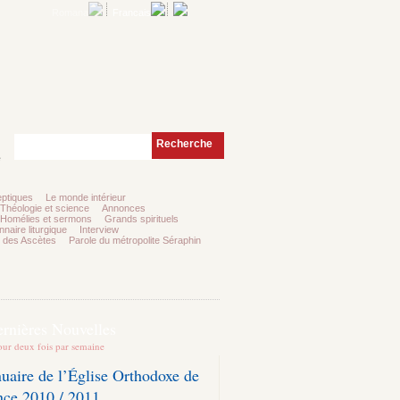
Romana
Francais
Recherche
e
ptiques
Le monde intérieur
Théologie et science
Annonces
Homélies et sermons
Grands spirituels
nnaire liturgique
Interview
 des Ascètes
Parole du métropolite Séraphin
ernières Nouvelles
our deux fois par semaine
uaire de l’Église Orthodoxe de
nce 2010 / 2011