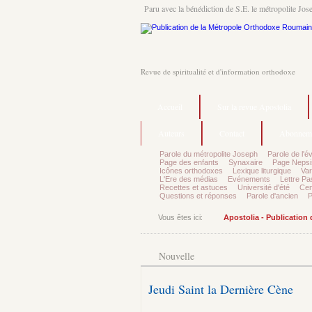
Paru avec la bénédiction de S.E. le métropolite Jos
Revue de spiritualité et d'information orthodoxe
Accueil
Sur la revue Apostolia
Auteurs
Contact
Abonnem
Parole du métropolite Joseph
Parole de l'é
Page des enfants
Synaxaire
Page Nepsi
Icônes orthodoxes
Lexique liturgique
Var
L'Ere des médias
Evénements
Lettre Pa
Recettes et astuces
Université d'été
Cen
Questions et réponses
Parole d'ancien
P
Vous êtes ici:
Apostolia - Publication
Nouvelle
Jeudi Saint la Dernière Cène