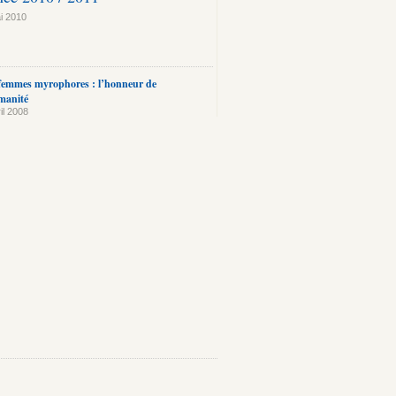
i 2010
femmes myrophores : l’honneur de
manité
il 2008