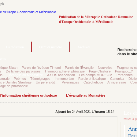
eph
Publication de la Métropole Orthodoxe Roumaine
d'Europe Occidentale et Méridionale
La rédaction
Dernier numéro
Archives
Recherche
dans le sit
ents
vêque Siluan
Parole de l'évêque Timotei
Parole de l'Évangile
Nouvelles
Fragments ne
s
De la vie des paroisses
Hymnographie et philocalie
Page d'histoire
Pourquoi...?
ia
L'évangile au Monastère
AXIOS Association
Les camps MOREOM
Personnes
storale
Poèmes
Témoignages
In memoriam
Parole philocalique
Canonica
Dictio
tre Dumitru Stăniloae
Un père a dit...
Pèlerinages
Catéchétique
Anniversaire
Coin
age de philosophie
 d'information chrétienne orthodoxe
L'évangile au Monastère
Les d
Ajouté le:
24 Avril 2021
L'heure:
15:14
mises-à-j
Ann
Fra