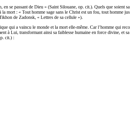
, en se passant de Dieu » (Saint Silouane, op. cit.). Quels que soient s
ace à la mort : « Tout homme sage sans le Christ est un fou, tout homme j
t Tikhon de Zadonsk, « Lettres de sa cellule »).
stique qui a vaincu le monde et la mort elle-même. Car l’homme qui recon
nt à Lui, transformant ainsi sa faiblesse humaine en force divine, et sa 
. cit.) :