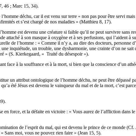
 27, 46 ; Marc 15, 34).
de l’homme déchu, car il est venu sur terre « non pas pour être servi ma
infirmités et s’est chargé de nos maladies » (Matthieu 8, 17).
’homme est devenu une créature si faible qu’il ne peut survivre sans resp
e attaché à son masque à oxygène et à ses perfusions, qui l’aident à su
urelle de l’homme : « Comme il n’y a, au dire des docteurs, personne d’
nd une inquiétude, un trouble, une dysharmonie, une crainte d’on ne sai
péré » (S. Kierkegaard, « Traité du désespoir »).
nt face à la souffrance et à la mort, si bien que la conscience d’un at
titue un attribut ontologique de l’homme déchu, ne peut être dépassé p
 qu’a été Jésus est devenu le vainqueur du mal et de la mort, c’est parc
, 39).
e en force, et la défaite en victoire : « Vous aurez de l’affliction dans
ination de l’esprit du mal, qui est devenu le prince de ce monde (Cf
: « Sans moi, vous ne pouvez rien faire » (Jean 15, 5).