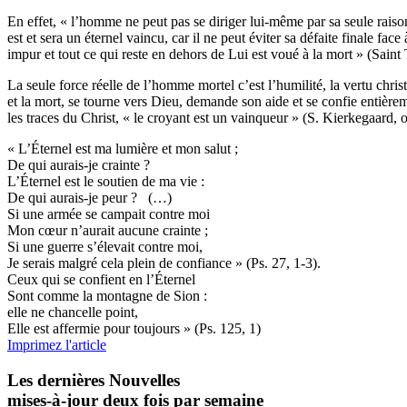
En effet, « l’homme ne peut pas se diriger lui-même par sa seule raison
est et sera un éternel vaincu, car il ne peut éviter sa défaite finale f
impur et tout ce qui reste en dehors de Lui est voué à la mort » (Sain
La seule force réelle de l’homme mortel c’est l’humilité, la vertu chri
et la mort, se tourne vers Dieu, demande son aide et se confie entièreme
les traces du Christ, « le croyant est un vainqueur » (S. Kierkegaard, op
« L’Éternel est ma lumière et mon salut ;
De qui aurais-je crainte ?
L’Éternel est le soutien de ma vie :
De qui aurais-je peur ? (…)
Si une armée se campait contre moi
Mon cœur n’aurait aucune crainte ;
Si une guerre s’élevait contre moi,
Je serais malgré cela plein de confiance » (Ps. 27, 1-3).
Ceux qui se confient en l’Éternel
Sont comme la montagne de Sion :
elle ne chancelle point,
Elle est affermie pour toujours » (Ps. 125, 1)
Imprimez l'article
Les dernières Nouvelles
mises-à-jour deux fois par semaine