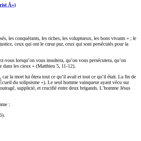
rist Â»)
s, les conquérants, les riches, les voluptueux, les bons vivants » ; le
justice, ceux qui ont le cœur pur, ceux qui sont persécutés pour la
ez-vous lorsqu’on vous insultera, qu’on vous persécutera, qu’on
e dans les cieux » (Matthieu 5, 11-12).
ar la mort lui ôtera tout ce qu’il avait et tout ce qu’il était. La fin de
– « L’Écueil du solipsisme »). Le seul homme vainqueur ayant vécu sur
 outragé, supplicié, et crucifié entre deux brigands. L’homme Jésus
omme :
6).