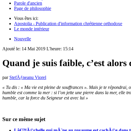
Parole d'ancien
Page de philosophie
Vous êtes ici:
Apostolia - Publication d'information chrétienne orthodoxe
Le monde intérieur
Nouvelle
Ajouté le:
14 Mai 2019
L'heure:
15:14
Quand je suis faible, c’est alors 
par
StefÄƒneanu Viorel
« Tu dis : « Ma vie est pleine de souffrances ». Mais je te répondrai,
humble est comme la mer : si l’on jette une pierre dans la mer, elle t
humble, car la force du Seigneur est avec lui »
Sur ce même sujet
Lâ€™Ã©chelle qui mÃ¨ne au royaume est cachÃ©e dans ton