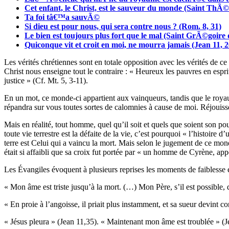
Cet enfant, le Christ, est le sauveur du monde (Saint Th
Ta foi tâ€™a sauvÃ©
Si dieu est pour nous, qui sera contre nous ? (Rom. 8, 31)
Le bien est toujours plus fort que le mal (Saint GrÃ©goire 
Quiconque vit et croit en moi, ne mourra jamais (Jean 11, 2
Les vérités chrétiennes sont en totale opposition avec les vérités de c
Christ nous enseigne tout le contraire : « Heureux les pauvres en espri
justice » (Cf. Mt. 5, 3-11).
En un mot, ce monde-ci appartient aux vainqueurs, tandis que le roya
répandra sur vous toutes sortes de calomnies à cause de moi. Réjouiss
Mais en réalité, tout homme, quel qu’il soit et quels que soient son pouvoi
toute vie terrestre est la défaite de la vie, c’est pourquoi « l’histoire
terre est Celui qui a vaincu la mort. Mais selon le jugement de ce mon
était si affaibli que sa croix fut portée par « un homme de Cyrène, a
Les Évangiles évoquent à plusieurs reprises les moments de faiblesse e
« Mon âme est triste jusqu’à la mort. (…) Mon Père, s’il est possible,
« En proie à l’angoisse, il priait plus instamment, et sa sueur devin
« Jésus pleura » (Jean 11,35). « Maintenant mon âme est troublée » (J