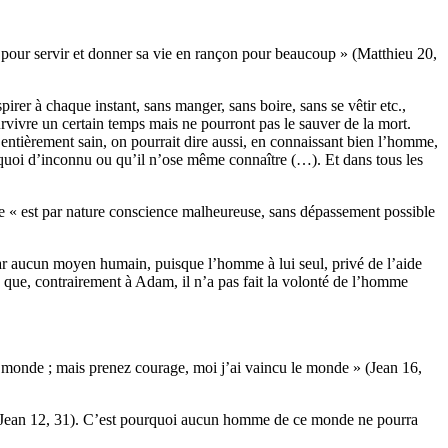
is pour servir et donner sa vie en rançon pour beaucoup » (Matthieu 20,
irer à chaque instant, sans manger, sans boire, sans se vêtir etc.,
rvivre un certain temps mais ne pourront pas le sauver de la mort.
entièrement sain, on pourrait dire aussi, en connaissant bien l’homme,
t quoi d’inconnu ou qu’il n’ose même connaître (…). Et dans tous les
hée « est par nature conscience malheureuse, sans dépassement possible
ar aucun moyen humain, puisque l’homme à lui seul, privé de l’aide
e que, contrairement à Adam, il n’a pas fait la volonté de l’homme
 le monde ; mais prenez courage, moi j’ai vaincu le monde » (Jean 16,
. Jean 12, 31). C’est pourquoi aucun homme de ce monde ne pourra