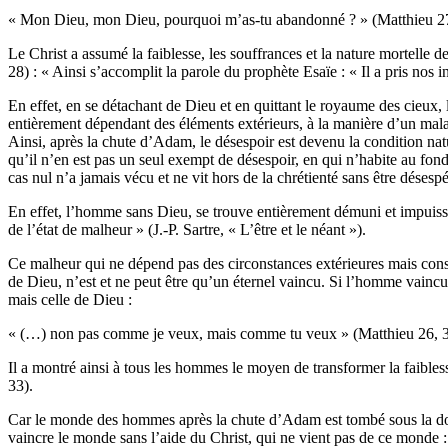
« Mon Dieu, mon Dieu, pourquoi m’as-tu abandonné ? » (Matthieu
Le Christ a assumé la faiblesse, les souffrances et la nature mortelle 
28) : « Ainsi s’accomplit la parole du prophète Esaïe : « Il a pris nos 
En effet, en se détachant de Dieu et en quittant le royaume des cieux, l
entièrement dépendant des éléments extérieurs, à la manière d’un malad
Ainsi, après la chute d’Adam, le désespoir est devenu la condition nat
qu’il n’en est pas un seul exempt de désespoir, en qui n’habite au fo
cas nul n’a jamais vécu et ne vit hors de la chrétienté sans être déses
En effet, l’homme sans Dieu, se trouve entièrement démuni et impuissa
de l’état de malheur » (J.-P. Sartre, « L’être et le néant »).
Ce malheur qui ne dépend pas des circonstances extérieures mais cons
de Dieu, n’est et ne peut être qu’un éternel vaincu. Si l’homme vaincu
mais celle de Dieu :
« (…) non pas comme je veux, mais comme tu veux » (Matthieu 26
Il a montré ainsi à tous les hommes le moyen de transformer la faibless
33).
Car le monde des hommes après la chute d’Adam est tombé sous la dom
vaincre le monde sans l’aide du Christ, qui ne vient pas de ce monde 