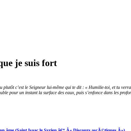
que je suis fort
 ou plutôt c’est le Seigneur lui-même qui te dit : « Humilie-toi, et tu 
rouble pour un instant la surface des eaux, puis s’enfonce dans les prof
 âme (Saint Isaac le Syrien â€“ Â« Discours ascÃ©tiques Â»)