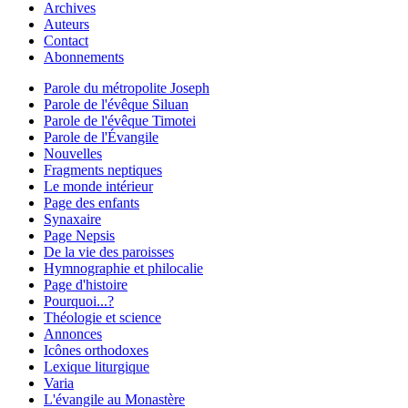
Archives
Auteurs
Contact
Abonnements
Parole du métropolite Joseph
Parole de l'évêque Siluan
Parole de l'évêque Timotei
Parole de l'Évangile
Nouvelles
Fragments neptiques
Le monde intérieur
Page des enfants
Synaxaire
Page Nepsis
De la vie des paroisses
Hymnographie et philocalie
Page d'histoire
Pourquoi...?
Théologie et science
Annonces
Icônes orthodoxes
Lexique liturgique
Varia
L'évangile au Monastère