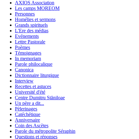
AXIOS Association
Les camps MOREOM
Personnes
Homélies et sermons
Grands spirituels
L'Ere des médias
Evénements
Lettre Pastorale
Poèmes
Témoignages
In memoriam
Parole philocalique
Canonica
Dictionnaire liturgique
Interview
Recettes et astuces
Université d'été
Centre Dumitru Stăniloae
Un père a dit...
Pèlerinages
Catéchétique
Anniversaire
Coin des Ascètes
Parole du métropolite Séraphin
Questions et réponses