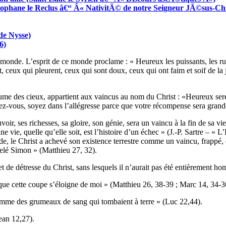
Ã©ophane le Reclus â€“ Â« NativitÃ© de notre Seigneur JÃ©sus-Ch
de Nysse)
6)
e monde. L’esprit de ce monde proclame : « Heureux les puissants, les rusé
t, ceux qui pleurent, ceux qui sont doux, ceux qui ont faim et soif de la 
ume des cieux, appartient aux vaincus au nom du Christ : «Heureux ser
ez-vous, soyez dans l’allégresse parce que votre récompense sera grand
r, ses richesses, sa gloire, son génie, sera un vaincu à la fin de sa vie, c
 d’une vie, quelle qu’elle soit, est l’histoire d’un échec » (J.-P. Sartre 
de, le Christ a achevé son existence terrestre comme un vaincu, frappé,
ppelé Simon » (Matthieu 27, 32).
t de détresse du Christ, sans lesquels il n’aurait pas été entièrement h
 que cette coupe s’éloigne de moi » (Matthieu 26, 38-39 ; Marc 14, 34-3
t comme des grumeaux de sang qui tombaient à terre » (Luc 22,44).
ean 12,27).