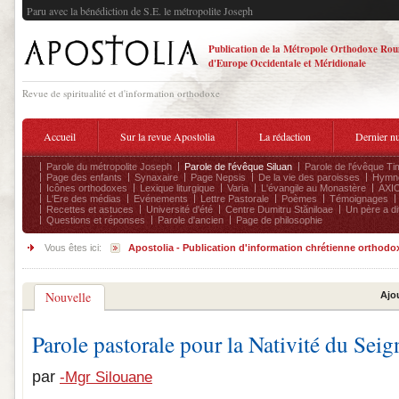
Paru avec la bénédiction de S.E. le métropolite Joseph
Publication de la Métropole Orthodoxe Ro
d'Europe Occidentale et Méridionale
Revue de spiritualité et d'information orthodoxe
Accueil
Sur la revue Apostolia
La rédaction
Dernier n
Parole du métropolite Joseph
Parole de l'évêque Siluan
Parole de l'évêque Ti
Page des enfants
Synaxaire
Page Nepsis
De la vie des paroisses
Hymnog
Icônes orthodoxes
Lexique liturgique
Varia
L'évangile au Monastère
AXIO
L'Ere des médias
Evénements
Lettre Pastorale
Poèmes
Témoignages
Recettes et astuces
Université d'été
Centre Dumitru Stăniloae
Un père a dit
Questions et réponses
Parole d'ancien
Page de philosophie
Vous êtes ici:
Apostolia - Publication d'information chrétienne orthodo
Nouvelle
Ajo
Parole pastorale pour la Nativité du Seig
par
-Mgr Silouane