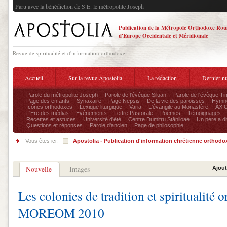
Paru avec la bénédiction de S.E. le métropolite Joseph
Publication de la Métropole Orthodoxe Ro
d'Europe Occidentale et Méridionale
Revue de spiritualité et d'information orthodoxe
Accueil
Sur la revue Apostolia
La rédaction
Dernier n
Parole du métropolite Joseph
Parole de l'évêque Siluan
Parole de l'évêque Ti
Page des enfants
Synaxaire
Page Nepsis
De la vie des paroisses
Hymnog
Icônes orthodoxes
Lexique liturgique
Varia
L'évangile au Monastère
AXIO
L'Ere des médias
Evénements
Lettre Pastorale
Poèmes
Témoignages
Recettes et astuces
Université d'été
Centre Dumitru Stăniloae
Un père a dit
Questions et réponses
Parole d'ancien
Page de philosophie
Vous êtes ici:
Apostolia - Publication d'information chrétienne orthodo
Nouvelle
Images
Ajout
Les colonies de tradition et spiritualité 
MOREOM 2010