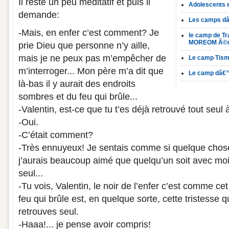
Il reste un peu méditatif et puis il
Adolescents 
demande:
Les camps 
-Mais, en enfer c’est comment? Je
le camp de Tra
MOREOM Ã©dit
prie Dieu que personne n’y aille,
mais je ne peux pas m’empêcher de
Le camp Tism
m’interroger... Mon père m’a dit que
Le camp dâ€
là-bas il y aurait des endroits
sombres et du feu qui brûle...
-Valentin, est-ce que tu t’es déjà retrouvé tout seul
-Oui.
-C’était comment?
-Très ennuyeux! Je sentais comme si quelque chose
j’aurais beaucoup aimé que quelqu’un soit avec moi, j
seul...
-Tu vois, Valentin, le noir de l’enfer c’est comme cet
feu qui brûle est, en quelque sorte, cette tristesse qu
retrouves seul.
-Haaa!... je pense avoir compris!