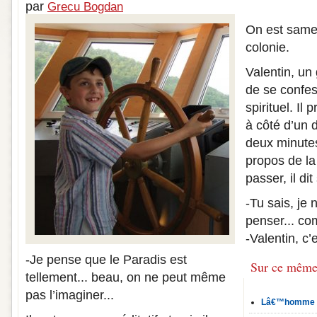
par
Grecu Bogdan
On est samed
colonie.
Valentin, un
de se confe
spirituel. Il
à côté d’un 
deux minute
propos de la
passer, il d
-Tu sais, je
penser... co
-Valentin, c’e
-Je pense que le Paradis est
Sur ce même
tellement... beau, on ne peut même
pas l’imaginer...
Lâ€™homme li