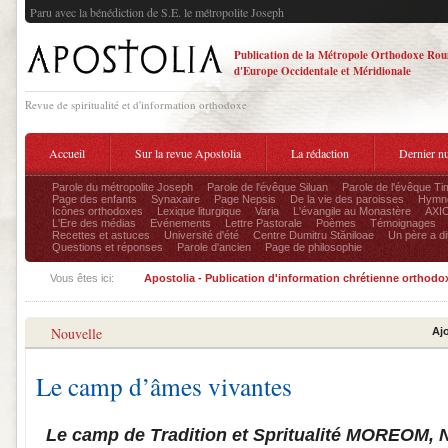
Paru avec la bénédiction de S.E. le métropolite Joseph
Publication de la Métropole Orthodoxe Ro
d'Europe Occidentale et Méridionale
Revue de spiritualité et d'information orthodoxe
Accueil
Sur la revue Apostolia
La rédaction
Dernier n
Parole du métropolite Joseph
Parole de l'évêque Siluan
Parole de l'évêque Ti
Page des enfants
Synaxaire
Page Nepsis
De la vie des paroisses
Hymnog
Icônes orthodoxes
Lexique liturgique
Varia
L'évangile au Monastère
AXIO
L'Ere des médias
Evénements
Lettre Pastorale
Poèmes
Témoignages
Recettes et astuces
Université d'été
Centre Dumitru Stăniloae
Un père a dit
Questions et réponses
Parole d'ancien
Page de philosophie
Vous êtes ici:
Apostolia - Publication d'information chrétienne orthodo
Nouvelle
Aj
Le camp d’âmes vivantes
Le camp de Tradition et Spritualité MOREOM, N