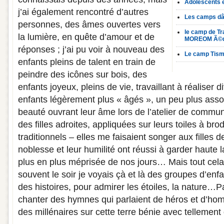
Adolescents 
j’ai également rencontré d’autres
Les camps 
personnes, des âmes ouvertes vers
le camp de Tra
la lumière, en quête d’amour et de
MOREOM Ã©dit
réponses ; j’ai pu voir à nouveau des
Le camp Tism
enfants pleins de talent en train de
peindre des icônes sur bois, des
enfants joyeux, pleins de vie, travaillant à réaliser d
enfants légèrement plus « âgés », un peu plus assoi
beauté ouvrant leur âme lors de l’atelier de communi
des filles adroites, appliquées sur leurs toiles à br
traditionnels – elles me faisaient songer aux filles de
noblesse et leur humilité ont réussi à garder haute l
plus en plus méprisée de nos jours… Mais tout cela 
souvent le soir je voyais çà et là des groupes d’enf
des histoires, pour admirer les étoiles, la nature…Pa
chanter des hymnes qui parlaient de héros et d’ho
des millénaires sur cette terre bénie avec tellemen