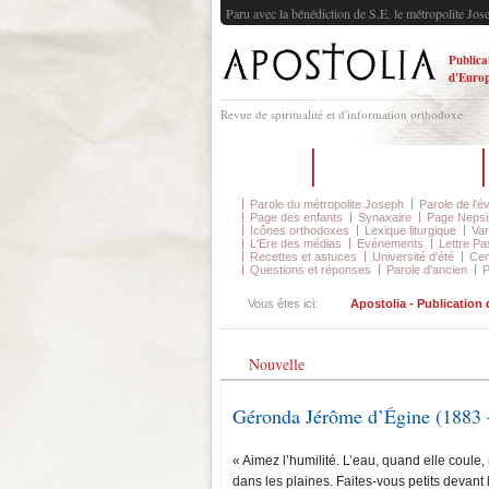
Paru avec la bénédiction de S.E. le métropolite Jos
Publica
d'Europ
Revue de spiritualité et d'information orthodoxe
Accueil
Sur la revue Apostolia
Parole du métropolite Joseph
Parole de l'é
Page des enfants
Synaxaire
Page Nepsi
Icônes orthodoxes
Lexique liturgique
Var
L'Ere des médias
Evénements
Lettre Pa
Recettes et astuces
Université d'été
Cen
Questions et réponses
Parole d'ancien
P
Vous êtes ici:
Apostolia - Publication
Nouvelle
Géronda Jérôme d’Égine (1883 
« Aimez l’humilité. L’eau, quand elle coul
dans les plaines. Faites-vous petits devan