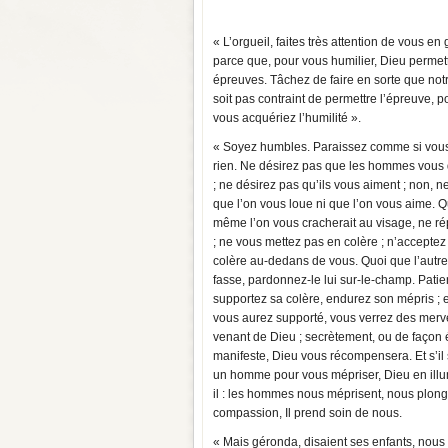
« L’orgueil, faites très attention de vous en 
parce que, pour vous humilier, Dieu permett
épreuves. Tâchez de faire en sorte que notr
soit pas contraint de permettre l’épreuve, 
vous acquériez l’humilité ».
« Soyez humbles. Paraissez comme si vous
rien. Ne désirez pas que les hommes vous 
; ne désirez pas qu’ils vous aiment ; non, n
que l’on vous loue ni que l’on vous aime. 
même l’on vous cracherait au visage, ne ré
; ne vous mettez pas en colère ; n’acceptez
colère au-dedans de vous. Quoi que l’autr
fasse, pardonnez-le lui sur-le-champ. Patie
supportez sa colère, endurez son mépris ; e
vous aurez supporté, vous verrez des merve
venant de Dieu ; secrètement, ou de façon é
manifeste, Dieu vous récompensera. Et s’il 
un homme pour vous mépriser, Dieu en illumi
il : les hommes nous méprisent, nous plong
compassion, Il prend soin de nous.
« Mais géronda, disaient ses enfants, nous v