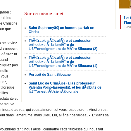
Sur ce même sujet
garder ;
Les 
rait les
l’hu
e Christ ne
1 Avr
Saint Sophronyâ€¦ un homme parfait en
pour que
Christ
ThÃ©rapie sÃ©culiÃ¨re et confession
 ne saviez
orthodoxe Ã la lumiÃ¨re de
distinguent
lâ€™enseignement de MÃ¨re Silouana (2)
e désirez ni
ThÃ©rapie sÃ©culiÃ¨re et confession
Quand
orthodoxe Ã la lumiÃ¨re de
pliquez pas
lâ€™enseignement de MÃ¨re Silouana (1)
 nulle
Portrait de Saint Silouane
e vous
ntez,
Saint Luc de CrimÃ©e (alias professeur
t lorsque
Valentin Voino-Iaseneski), et les dÃ©buts de
lâ€™anesthÃ©sie rÃ©gionale
illes
clatante et
se trouve
nera d’autres, qui vous aimeront et vous respecteront. Ainsi en est-
ent dans l’amertume, mais Dieu, Lui, allège nos fardeaux. Et dans sa
oudrions tant, nous aussi, combattre cette faiblesse qui nous fait