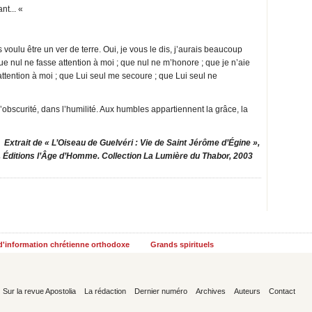
nt... «
is voulu être un ver de terre. Oui, je vous le dis, j’aurais beaucoup
que nul ne fasse attention à moi ; que nul ne m’honore ; que je n’aie
attention à moi ; que Lui seul me secoure ; que Lui seul ne
 l’obscurité, dans l’humilité. Aux humbles appartiennent la grâce, la
Extrait de « L’Oiseau de Guelvéri : Vie de Saint Jérôme d’Égine »,
 Éditions l’Âge d’Homme. Collection La Lumière du Thabor, 2003
 d'information chrétienne orthodoxe
Grands spirituels
Sur la revue Apostolia
La rédaction
Dernier numéro
Archives
Auteurs
Contact