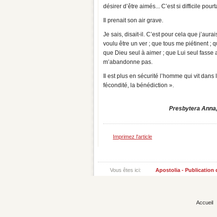
désirer d’être aimés... C’est si difficile pourta
Il prenait son air grave.
Je sais, disait-il. C’est pour cela que j’aura
voulu être un ver ; que tous me piétinent ; 
que Dieu seul à aimer ; que Lui seul fasse 
m’abandonne pas.
Il est plus en sécurité l’homme qui vit dans
fécondité, la bénédiction ».
Presbytera Anna,
Imprimez l'article
Vous êtes ici:
Apostolia - Publication
Accueil