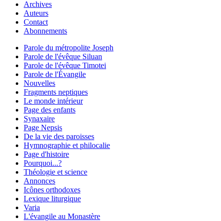
Archives
Auteurs
Contact
Abonnements
Parole du métropolite Joseph
Parole de l'évêque Siluan
Parole de l'évêque Timotei
Parole de l'Évangile
Nouvelles
Fragments neptiques
Le monde intérieur
Page des enfants
Synaxaire
Page Nepsis
De la vie des paroisses
Hymnographie et philocalie
Page d'histoire
Pourquoi...?
Théologie et science
Annonces
Icônes orthodoxes
Lexique liturgique
Varia
L'évangile au Monastère