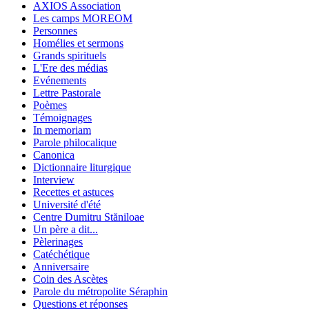
AXIOS Association
Les camps MOREOM
Personnes
Homélies et sermons
Grands spirituels
L'Ere des médias
Evénements
Lettre Pastorale
Poèmes
Témoignages
In memoriam
Parole philocalique
Canonica
Dictionnaire liturgique
Interview
Recettes et astuces
Université d'été
Centre Dumitru Stăniloae
Un père a dit...
Pèlerinages
Catéchétique
Anniversaire
Coin des Ascètes
Parole du métropolite Séraphin
Questions et réponses