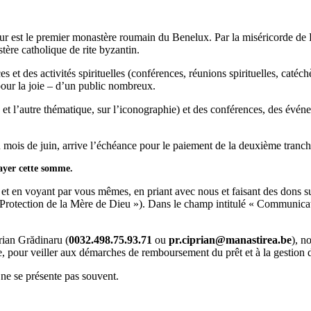
 est le premier monastère roumain du Benelux. Par la miséricorde de D
ère catholique de rite byzantin.
s et des activités spirituelles (conférences, réunions spirituelles, catéc
pour la joie – d’un public nombreux.
t l’autre thématique, sur l’iconographie) et des conférences, des événe
 du mois de juin, arrive l’échéance pour le paiement de la deuxième tran
ayer cette somme.
 et en voyant par vous mêmes, en priant avec nous et faisant des dons s
tection de la Mère de Dieu »). Dans le champ intitulé « Communicatio
rian Grădinaru (
0032.498.75.93.71
ou
pr.ciprian@manastirea.be
), n
pour veiller aux démarches de remboursement du prêt et à la gestion 
 ne se présente pas souvent.