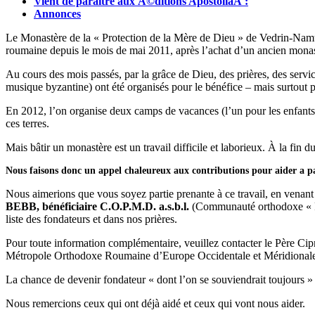
Vient de paraître aux Ã©ditions ApostoliaÂ :
Annonces
Le Monastère de la « Protection de la Mère de Dieu » de Vedrin‑Namur
roumaine depuis le mois de mai 2011, après l’achat d’un ancien monast
Au cours des mois passés, par la grâce de Dieu, des prières, des service
musique byzantine) ont été organisés pour le bénéfice – mais surtout 
En 2012, l’on organise deux camps de vacances (l’un pour les enfants e
ces terres.
Mais bâtir un monastère est un travail difficile et laborieux. À la fin
Nous faisons donc un appel chaleureux aux contributions pour aider a p
Nous aimerions que vous soyez partie prenante à ce travail, en venant
BEBB, bénéficiaire C.O.P.M.D. a.s.b.l.
(Communauté orthodoxe « Pro
liste des fondateurs et dans nos prières.
Pour toute information complémentaire, veuillez contacter le Père Cip
Métropole Orthodoxe Roumaine d’Europe Occidentale et Méridionale, 
La chance de devenir fondateur « dont l’on se souviendrait toujours »
Nous remercions ceux qui ont déjà aidé et ceux qui vont nous aider.