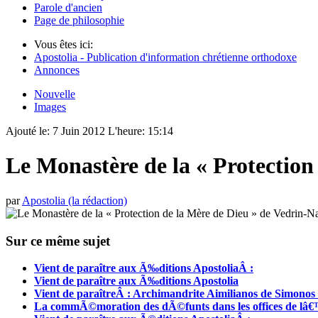
Parole d'ancien
Page de philosophie
Vous êtes ici:
Apostolia - Publication d'information chrétienne orthodoxe
Annonces
Nouvelle
Images
Ajouté le:
7 Juin 2012
L'heure:
15:14
Le Monastère de la « Protectio
par
Apostolia (la rédaction)
Sur ce même sujet
Vient de paraître aux Ã‰ditions ApostoliaÂ :
Vient de paraître aux Ã‰ditions Apostolia
Vient de paraîtreÂ : Archimandrite Aimilianos de Simonos P
La commÃ©moration des dÃ©funts dans les offices de lâ