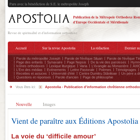
Paru avec la bénédiction de S.E. le métropolite Joseph
Publication de la Métropole Orthodoxe Ro
d'Europe Occidentale et Méridionale
Revue de spiritualité et d'information orthodoxe
Accueil
Sur la revue Apostolia
La rédaction
Dernier n
Parole du métropolite Joseph
Parole de l'évêque Siluan
Parole de l'évêque Ti
Page des enfants
Synaxaire
Page Nepsis
De la vie des paroisses
Hymnog
Icônes orthodoxes
Lexique liturgique
Varia
L'évangile au Monastère
AXIO
L'Ere des médias
Evénements
Lettre Pastorale
Poèmes
Témoignages
Recettes et astuces
Université d'été
Centre Dumitru Stăniloae
Un père a dit
Questions et réponses
Parole d'ancien
Page de philosophie
Vous êtes ici:
Apostolia - Publication d'information chrétienne orthodo
Nouvelle
Images
Vient de paraître aux Éditions Apostolia 
La voie du ‘difficile amour’