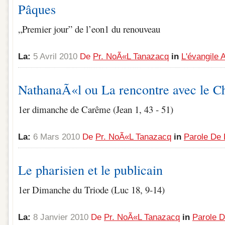
Pâques
„Premier jour” de l’eon1 du renouveau
La:
5 Avril 2010
De
Pr. NoÃ«l Tanazacq
in
L'évangile
NathanaÃ«l ou La rencontre avec le Ch
1er dimanche de Carême (Jean 1, 43 ‑ 51)
La:
6 Mars 2010
De
Pr. NoÃ«l Tanazacq
in
Parole De 
Le pharisien et le publicain
1er Dimanche du Triode (Luc 18, 9‑14)
La:
8 Janvier 2010
De
Pr. NoÃ«l Tanazacq
in
Parole D