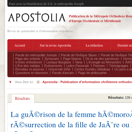
Paru avec la bénédiction de S.E. le métropolite Joseph
Publication de la Métropole Orthodoxe Ro
d'Europe Occidentale et Méridionale
Revue de spiritualité et d'information orthodoxe
Accueil
Sur la revue Apostolia
La rédaction
Dernier n
Parole du métropolite Joseph
Parole de l'évêque Siluan
Parole de l'évêque Ti
Page des enfants
Synaxaire
Page Nepsis
De la vie des paroisses
Hymnog
Icônes orthodoxes
Lexique liturgique
Varia
L'évangile au Monastère
AXIO
L'Ere des médias
Evénements
Lettre Pastorale
Poèmes
Témoignages
Recettes et astuces
Université d'été
Centre Dumitru Stăniloae
Un père a dit
Questions et réponses
Parole d'ancien
Page de philosophie
Vous êtes ici:
Apostolia - Publication d'information chrétienne orthodo
Résultats
Résultats:
139 
La guÃ©rison de la femme hÃ©moroÃ¯
rÃ©surrection de la fille de JaÃ¯re ou