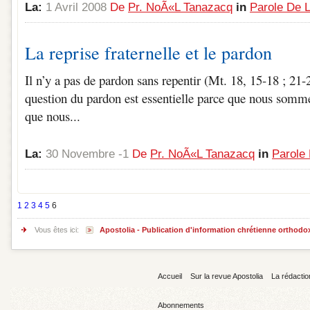
La:
1 Avril 2008
De
Pr. NoÃ«l Tanazacq
in
Parole De L
La reprise fraternelle et le pardon
Il n’y a pas de pardon sans repentir (Mt. 18, 15-18 ; 21-
question du pardon est essentielle parce que nous somm
que nous...
La:
30 Novembre -1
De
Pr. NoÃ«l Tanazacq
in
Parole 
1
2
3
4
5
6
Vous êtes ici:
Apostolia - Publication d'information chrétienne orthodo
Accueil
Sur la revue Apostolia
La rédactio
Abonnements