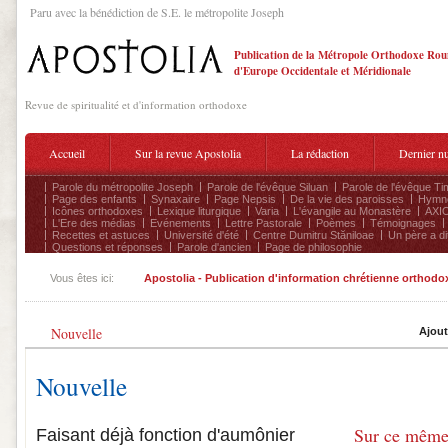
Paru avec la bénédiction de S.E. le métropolite Joseph
Publication de la Métropole Orthodoxe Ro
d'Europe Occidentale et Méridionale
Revue de spiritualité et d'information orthodoxe
Accueil
Sur la revue Apostolia
La rédaction
Dernier n
Parole du métropolite Joseph
Parole de l'évêque Siluan
Parole de l'évêque Ti
Page des enfants
Synaxaire
Page Nepsis
De la vie des paroisses
Hymnog
Icônes orthodoxes
Lexique liturgique
Varia
L'évangile au Monastère
AXIO
L'Ere des médias
Evénements
Lettre Pastorale
Poèmes
Témoignages
Recettes et astuces
Université d'été
Centre Dumitru Stăniloae
Un père a dit
Questions et réponses
Parole d'ancien
Page de philosophie
Vous êtes ici:
Apostolia - Publication d'information chrétienne orthodo
Nouvelle
Ajout
Nouvelle
Sur ce même
Faisant déjà fonction d'aumônier