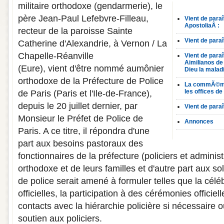
militaire orthodoxe (gendarmerie), le
père Jean-Paul Lefebvre-Filleau,
Vient de para
ApostoliaÂ :
recteur de la paroisse Sainte
Vient de para
Catherine d'Alexandrie, à Vernon / La
Chapelle-Réanville
Vient de para
Aimilianos de
(Eure), vient d'être nommé aumônier
Dieu la maladi
orthodoxe de la Préfecture de Police
La commÃ©mo
les offices d
de Paris (Paris et l'Ile-de-France),
depuis le 20 juillet dernier, par
Vient de para
Monsieur le Préfet de Police de
Annonces
Paris. A ce titre, il répondra d'une
part aux besoins pastoraux des
fonctionnaires de la préfecture (policiers et administ
orthodoxe et de leurs familles et d'autre part aux sol
de police serait amené à formuler telles que la céléb
officielles, la participation à des cérémonies officiel
contacts avec la hiérarchie policière si nécessaire o
soutien aux policiers.