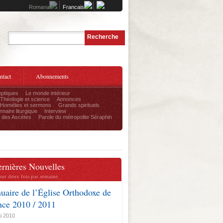
Romana
Francais
Recherche
e
ntact
Abonnements
ptiques
Le monde intérieur
Théologie et science
Annonces
Homélies et sermons
Grands spirituels
nnaire liturgique
Interview
 des Ascètes
Parole du métropolite Séraphin
ernières Nouvelles
our deux fois par semaine
uaire de l’Église Orthodoxe de
nce 2010 / 2011
i 2010