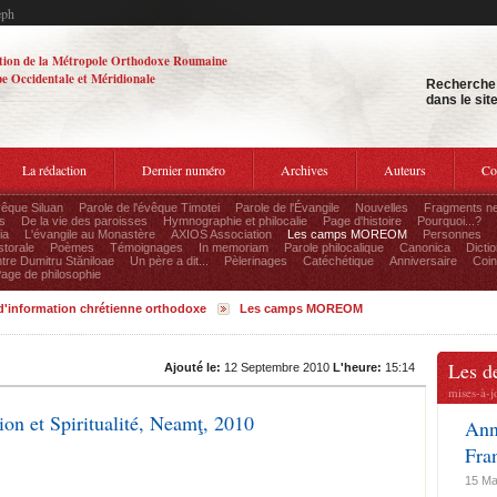
eph
tion de la Métropole Orthodoxe Roumaine
e Occidentale et Méridionale
Recherche
dans le sit
La rédaction
Dernier numéro
Archives
Auteurs
Co
vêque Siluan
Parole de l'évêque Timotei
Parole de l'Évangile
Nouvelles
Fragments ne
s
De la vie des paroisses
Hymnographie et philocalie
Page d'histoire
Pourquoi...?
ia
L'évangile au Monastère
AXIOS Association
Les camps MOREOM
Personnes
storale
Poèmes
Témoignages
In memoriam
Parole philocalique
Canonica
Dictio
tre Dumitru Stăniloae
Un père a dit...
Pèlerinages
Catéchétique
Anniversaire
Coin
age de philosophie
 d'information chrétienne orthodoxe
Les camps MOREOM
Les d
Ajouté le:
12 Septembre 2010
L'heure:
15:14
mises-à-j
ion et Spiritualité, Neamţ, 2010
Ann
Fra
15 Ma