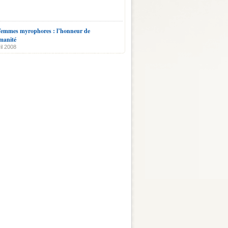
femmes myrophores : l’honneur de
manité
il 2008