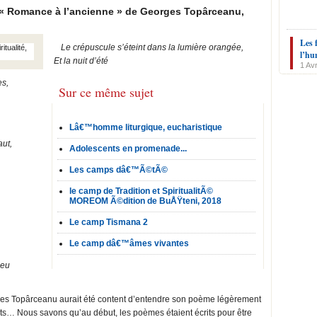
 Romance à l’ancienne » de Georges Topârceanu,
Les 
Le crépuscule s’éteint dans la lumière orangée,
l’hu
Et la nuit d’été
1 Avr
es,
Sur ce même sujet
Lâ€™homme liturgique, eucharistique
aut,
Adolescents en promenade...
Les camps dâ€™Ã©tÃ©
le camp de Tradition et SpiritualitÃ©
MOREOM Ã©dition de BuÅŸteni, 2018
Le camp Tismana 2
Le camp dâ€™âmes vivantes
ieu
s Topârceanu aurait été content d’entendre son poème légèrement
ts… Nous savons qu’au début, les poèmes étaient écrits pour être