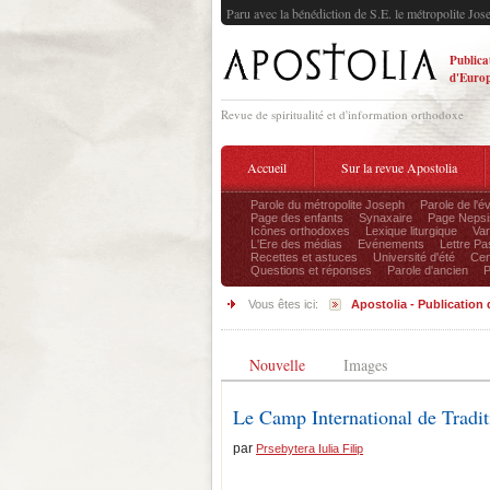
Paru avec la bénédiction de S.E. le métropolite Jos
Publica
d'Europ
Revue de spiritualité et d'information orthodoxe
Accueil
Sur la revue Apostolia
Parole du métropolite Joseph
Parole de l'é
Page des enfants
Synaxaire
Page Nepsi
Icônes orthodoxes
Lexique liturgique
Var
L'Ere des médias
Evénements
Lettre Pa
Recettes et astuces
Université d'été
Cen
Questions et réponses
Parole d'ancien
P
Vous êtes ici:
Apostolia - Publication
Nouvelle
Images
Le Camp International de Tradit
par
Prsebytera Iulia Filip