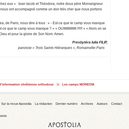
« chez eux » : Ioan Iacob et Théodora, notre doux père Monseigneur
ion nous ont accompagné comme un don très cher que nous portons
ea, de Paris, nous dire à tous : « - Est-ce que le camp vous manque
-ce que le camp vous manque ? » « OUIIIIIIIIIIIIIII !!!!!! » « Alors on se
e Dieu et pour la gloire de Son Nom. Amen.
Presbytéra Iulia FILIP,
paroisse « Trois Saints Hiérarques », Romainville-Paris
 d'information chrétienne orthodoxe
Les camps MOREOM
Sur la revue Apostolia
La rédaction
Dernier numéro
Archives
Auteurs
Contact
ents