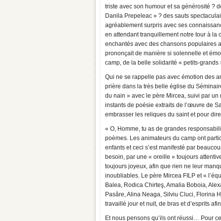
triste avec son humour et sa générosité ? d
Danila Prepeleac » ? des sauts spectaculai
agréablement surpris avec ses connaissanc
en attendant tranquillement notre tour à la
enchantés avec des chansons populaires aux
prononçait de manière si solennelle et émo
camp, de la belle solidarité « petits-grands
Qui ne se rappelle pas avec émotion des am
prière dans la très belle église du Sémina
du nain » avec le père Mircea, suivi par u
instants de poésie extraits de l’œuvre de 
embrasser les reliques du saint et pour dire
« O, Homme, tu as de grandes responsabilit
poèmes. Les animateurs du camp ont particu
enfants et ceci s’est manifesté par beaucoup
besoin, par une « oreille » toujours attentiv
toujours joyeux, afin que rien ne leur manqu
inoubliables. Le père Mircea FILP et « l’équi
Balea, Rodica Chirteş, Amalia Boboia, Al
Pasăre, Alina Neaga, Silviu Cluci, Florina H
travaillé jour et nuit, de bras et d’esprits 
Et nous pensons qu’ils ont réussi… Pour ce