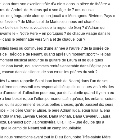
e Ioan dans son excellent rôle d’« oie » dans la pièce de théâtre «
res de Andrei, de Mateus qui à son âge de 7 ans nous a
es en géographie alors qu’on jouait à « Montagnes-Rivières-Pays »
 confession ? de Mihaela et de Marius qui nous ont chanté et
 belles inflexions vocales de la région de Gorj ? d’Adrian qui
uvante le « Notre Père » en portugais ? de chaque visage dans le
 » dans le pèlerinage vers Sihla et de chaque jour ?
itiés liées ou continuées d’une année à l’autre ? de la soirée de
ire de Théologie de Neamţ, quand après un moment sportif « le pas
n moment musical autour de la guitare de Laura et de quelques
Saint Ioan Iacob, nous sommes rentrés ensemble dans l’église pour
, chacun dans le silence de son cœur, les prières du soir ?
és ! » nous rappelle Saint Ioan Iacob de Neamţ dans l’un de ses
lièrement ressenti ces responsabilités qu’ils ont eues vis-à-vis des
 d’amour et d’affection pour eux, par de l’autorité quand il y en a eu
e à leur besoins, par l’effort permanent afin qu’eux, les enfants, soient
e, qu’ils apprennent les plus belles choses, qu’ils passent dix jours
pe » : le père Cornel Elisei, le père Adrian Iuga, sœur Iulia, Elena
exandra Mareş, Lavinia Cercel, Dana Monah, Dana Cavaleru, Laura
oza, Benedict Both, la presbytéra Iulia Filip – une équipe qui a
afin que le camp de Neamţ soit un camp inoubliable.
la nous remercions avant tout le Dieu Bon, notre Très-sainte Mère