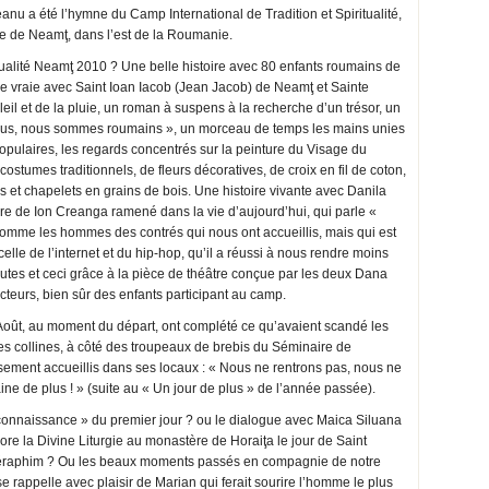
 a été l’hymne du Camp International de Tradition et Spiritualité,
re de Neamţ, dans l’est de la Roumanie.
itualité Neamţ 2010 ? Une belle histoire avec 80 enfants roumains de
re vraie avec Saint Ioan Iacob (Jean Jacob) de Neamţ et Sainte
eil et de la pluie, un roman à suspens à la recherche d’un trésor, un
ous, nous sommes roumains », un morceau de temps les mains unies
opulaires, les regards concentrés sur la peinture du Visage du
stumes traditionnels, de fleurs décoratives, de croix en fil de coton,
 et chapelets en grains de bois. Une histoire vivante avec Danila
e de Ion Creanga ramené dans la vie d’aujourd’hui, qui parle «
omme les hommes des contrés qui nous ont accueillis, mais qui est
lle de l’internet et du hip-hop, qu’il a réussi à nous rendre moins
tes et ceci grâce à la pièce de théâtre conçue par les deux Dana
cteurs, bien sûr des enfants participant au camp.
Août, au moment du départ, ont complété ce qu’avaient scandé les
 les collines, à côté des troupeaux de brebis du Séminaire de
ement accueillis dans ses locaux : « Nous ne rentrons pas, nous ne
ne de plus ! » (suite au « Un jour de plus » de l’année passée).
connaissance » du premier jour ? ou le dialogue avec Maica Siluana
re la Divine Liturgie au monastère de Horaiţa le jour de Saint
Séraphim ? Ou les beaux moments passés en compagnie de notre
rappelle avec plaisir de Marian qui ferait sourire l’homme le plus