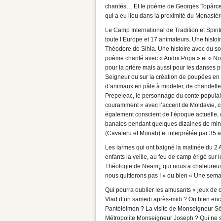
chantés… Et le poème de Georges Topârceanu
qui a eu lieu dans la proximité du Monastè
Le Camp International de Tradition et Spir
toute l’Europe et 17 animateurs. Une histoi
Théodore de Sihla. Une histoire avec du sol
poème chanté avec « Andrii Popa » et « N
pour la prière mais aussi pour les danses p
Seigneur ou sur la création de poupées en co
d’animaux en pâte à modeler, de chandelles
Prepeleac, le personnage du conte populair
couramment » avec l’accent de Moldavie, c
également conscient de l’époque actuelle, ce
banales pendant quelques dizaines de minu
(Cavaleru et Monah) et interprétée par 35 a
Les larmes qui ont baigné la matinée du 2 
enfants la veille, au feu de camp érigé sur
Théologie de Neamţ, qui nous a chaleureus
nous quitterons pas ! » ou bien « Une semai
Qui pourra oublier les amusants « jeux de 
Vlad d’un samedi après-midi ? Ou bien enco
Pantéléimon ? La visite de Monseigneur 
Métropolite Monseigneur Joseph ? Qui ne se 