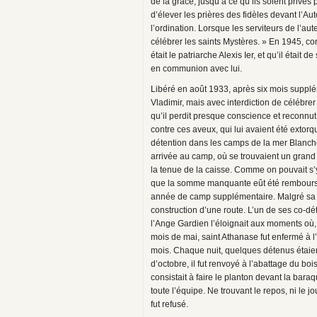
de la grâce, jusqu’à ce qu’ils soient privés 
d’élever les prières des fidèles devant l’Au
l’ordination. Lorsque les serviteurs de l’au
célébrer les saints Mystères. » En 1945, c
était le patriarche Alexis Ier, et qu’il était
en communion avec lui.
Libéré en août 1933, après six mois supplém
Vladimir, mais avec interdiction de célébrer l
qu’il perdit presque conscience et reconnut 
contre ces aveux, qui lui avaient été exto
détention dans les camps de la mer Blanche.
arrivée au camp, où se trouvaient un grand
la tenue de la caisse. Comme on pouvait s’y 
que la somme manquante eût été remboursée
année de camp supplémentaire. Malgré sa fai
construction d’une route. L’un de ses co-dé
l’Ange Gardien l’éloignait aux moments où, se
mois de mai, saint Athanase fut enfermé à l’é
mois. Chaque nuit, quelques détenus étaient 
d’octobre, il fut renvoyé à l’abattage du bo
consistait à faire le planton devant la bara
toute l’équipe. Ne trouvant le repos, ni le j
fut refusé.