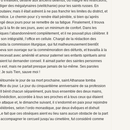
 d’invalides, destiné aux anciens détenus, où malgré les restrictions,
édiger des mégalynaires (vielitchanie) pour les saints russes. En
outaiev, mais il était astreint à ne pas franchir les limites du district, et
milice. Le chemin pour s’y rendre était pénible, si bien qu’après
ongé deux jours pour se remettre de sa fatigue. Finalement, il trouva
qu’à la fin de ses jours, avec un minimum de confort. Dans les
iques l’abandonnèrent complètement, et il ne pouvait plus célébrer. Il
son intégralité, l’office en cellule. Chargé de la rédaction des
résida la commission liturgique, qui fut malheureusement bientôt
cheva son ouvrage sur la commémoration des défunts, et travailla à la
ecevait avec aménité et amour paternel ses enfants spirituels ainsi
ent lui demander conseil. Il aimait parler des saintes personnes
n exil, mais ne parlait presque jamais de lui-même. Ses paroles
 Je suis Tien, sauve moi !
étournée le jour de sa mort prochaine, saint Athanase tomba
l’office du jour. Le jour du cinquantième anniversaire de sa profession
r. Il bénit chacun séparément, puis tous ensemble des deux mains,
énédiction, accordée à tous ses proches et à tous ceux qui étaient
 attaque et, le dimanche suivant, il s’endormit en paix pour rejoindre
 célébrées, selon l’ordo monastique, par deux évêques et dixhuit
Le fait que ces obsèques aient eu lieu sans aucun obstacle de la part
e accompagner le cercueil jusqu’au cimetière, fut considéré comme