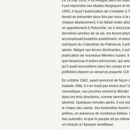
Le 19 mai 1954, il fut relégué dans un foyer
il put reprendre ses études liturgiques et r
1955, il reçut l’autorisation de s’installer à T
devait se présenter deux fois par mois à la 
chaque déplacement, il lui fallait rester all
un appartement à Petouchki, où il vécut jus
dernières années de sa vie, les forces phys
accomplissait toutefois assidûment, et dans 
rubriques du Calendrier du Patriarcat, il p
abolie. Malgré ses forces déclinantes, il a
publication de nouveaux Ménées russes. Il r
que beaucoup d’autres personnes, qui venai
qu’il avait rencontrées dans les camps et e
préférées étaient ce verset du psaume 118 :
En octobre 1962, ayant annoncé de façon d
malade. Alité, il n’en lisait pas moins tout 
monastique, ses proches vinrent le félicite
dans les trois directions, comme dernière b
absents. Quelques minutes après, il eut une
le chœur des saints. Ses funérailles furent
prêtres, en présence de nombreux fidèles. 
des autorités, et que le peuple ait pu mêm
un miracle à l’époque soviétique.