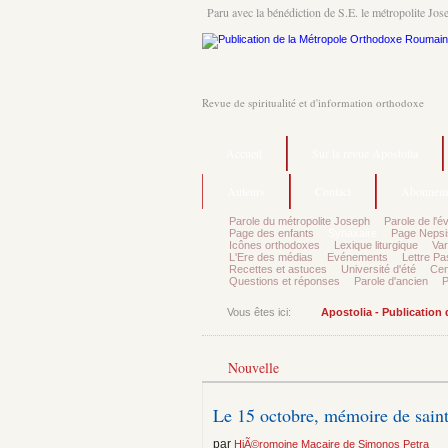
Paru avec la bénédiction de S.E. le métropolite Jos
Revue de spiritualité et d'information orthodoxe
Accueil
Sur la revue Apostolia
Auteurs
Contact
Abonnem
Parole du métropolite Joseph
Parole de l'é
Page des enfants
Synaxaire
Page Nepsi
Icônes orthodoxes
Lexique liturgique
Var
L'Ere des médias
Evénements
Lettre Pa
Recettes et astuces
Université d'été
Cen
Questions et réponses
Parole d'ancien
P
Vous êtes ici:
Apostolia - Publication
Nouvelle
Le 15 octobre, mémoire de saint
par
HiÃ©romoine Macaire de Simonos Petra