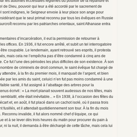
par les autorités ecclésiales légitimes du pouvoir de la répandre et
tel de Dieu, pouvoir qui leur a été accordé par le sacrement de
tel sont indignes, le Seigneur envoie à leur place son ange pour
onsidérant que le seul primat reconnu par tous les évêques en Russie
 de surcroît reconnu par les patriarches orientaux, saint Athanase entra
entaires d’incarcération, il eut la permission de retourner à
es offices. En 1936, il fut encore arrêté, et subit un tel interrogatoire
être coupable. Le lendemain, ayant retrouvé ses esprits, il protesta
rqués, mais cela ne l’empêcha pas d’être condamné à cinq ans de
 Ce fut l’une des périodes les plus difficiles de son existence. À son
 nombre de criminels de droit commun, le saint évêque fut chargé de
attendre, à la fin du premier mois, il manquait de l’argent, et bien
 par les amis du saint, celuici n’en fut pas moins condamné à une
ble santé, il fut assigné à l’abattage des arbres pour la
tenus écrivit : « La mort planait souvent audessus de nos têtes, mais
mblaitil, elle était inévitable... » En 1938, à l’occasion des fêtes du
cart et, en août, il fut placé dans un cachot isolé, où il passa trois
fusillés, et il attendait quotidiennement son tour. À la fin du mois
is. Reconnu invalide, il fut alors nommé chef d’équipe, ce qui
que et à se lever dès trois heures du matin pour procurer du pain à
our, ni la nuit, il demanda à être déchargé de cette tâche, mais cela lui