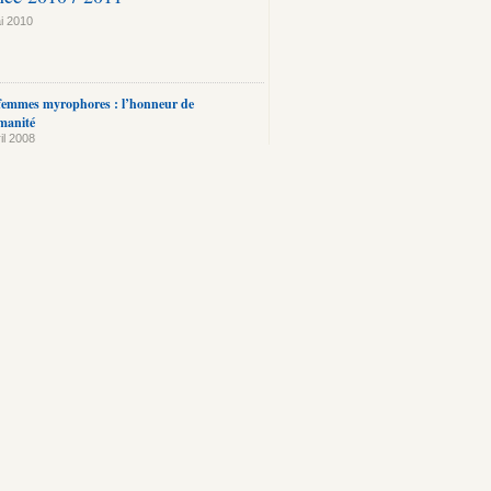
i 2010
femmes myrophores : l’honneur de
manité
il 2008