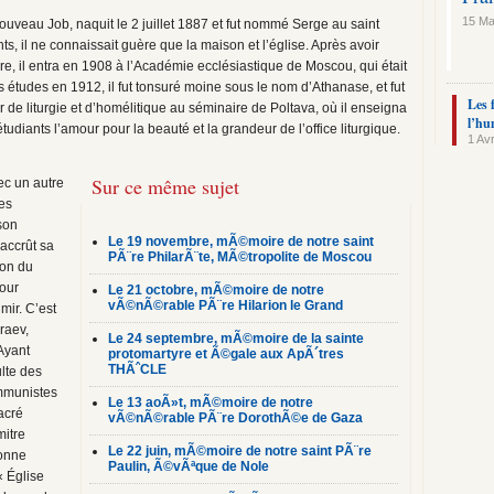
15 Ma
uveau Job, naquit le 2 juillet 1887 et fut nommé Serge au saint
s, il ne connaissait guère que la maison et l’église. Après avoir
, il entra en 1908 à l’Académie ecclésiastique de Moscou, qui était
s études en 1912, il fut tonsuré moine sous le nom d’Athanase, et fut
Les 
de liturgie et d’homélitique au séminaire de Poltava, où il enseigna
l’hu
diants l’amour pour la beauté et la grandeur de l’office liturgique.
1 Avr
Sur ce même sujet
ec un autre
ses
son
Le 19 novembre, mÃ©moire de notre saint
 accrût sa
PÃ¨re PhilarÃ¨te, MÃ©tropolite de Moscou
ion du
pour
Le 21 octobre, mÃ©moire de notre
vÃ©nÃ©rable PÃ¨re Hilarion le Grand
mir. C’est
raev,
Le 24 septembre, mÃ©moire de la sainte
 Ayant
protomartyre et Ã©gale aux ApÃ´tres
THÃˆCLE
lte des
ommunistes
Le 13 aoÃ»t, mÃ©moire de notre
sacré
vÃ©nÃ©rable PÃ¨re DorothÃ©e de Gaza
mitre
Le 22 juin, mÃ©moire de notre saint PÃ¨re
ronne
Paulin, Ã©vÃªque de Nole
« Église