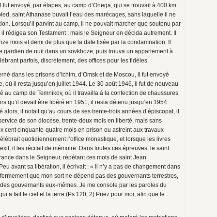
 fut envoyé, par étapes, au camp d’Onega, qui se trouvait à 400 km
à pied, saint Athanase buvait l’eau des marécages, sans laquelle il ne
ion. Lorsqu’il parvint au camp, il ne pouvait marcher que soutenu par
, il rédigea son Testament ; mais le Seigneur en décida autrement. Il
nze mois et demi de plus que la date fixée par la condamnation. Il
me gardien de nuit dans un sovkhoze, puis trouva un appartement à
lébrant parfois, discrètement, des offices pour les fidèles.
erné dans les prisons d’Ichim, d’Omsk et de Moscou, il fut envoyé
 où il resta jusqu’en juillet 1944. Le 30 août 1946, il fut de nouveau
é au camp de Temnikov, où il travailla à la confection de chaussures
s qu’il devait être libéré en 1951, il resta détenu jusqu’en 1954.
ors, il notait qu’au cours de ses trente-trois années d’épiscopat, il
service de son diocèse, trente-deux mois en liberté, mais sans
eux cent cinquante-quatre mois en prison ou astreint aux travaux
célébrait quotidiennement l’office monastique, et lorsque les livres
xil, il les récitait de mémoire. Dans toutes ces épreuves, le saint
ance dans le Seigneur, répétant ces mots de saint Jean
Peu avant sa libération, il écrivait : « Il n’y a pas de changement dans
 fermement que mon sort ne dépend pas des gouvernants terrestres,
rt des gouvernants eux-mêmes. Je me console par les paroles du
 a fait le ciel et la terre (Ps 120, 2) Priez pour moi, afin que le