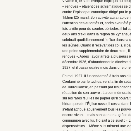
Vivante », le saint évêque expliqua au peu
« rénovés » étaient des schismatiques se d
contre l’épiscopat canonique dirigé par le p
Tikhon [25 mars]. Son activité attira rapide
l’attention des autorités et, après avoir été 
fois arrêté pour de courtes périodes, il fut
deux ans d’exil dans la région de Zyriane, 
célébrait quotidiennement l’office dans sa c
les jeûnes. Quand il recevait des colis, il 
une peine supplémentaire de deux mois, il r
rénovés ». Après l’avoir arrêté à plusieurs
décembre l926, d’abandonner le diocèse de Vl
1927, et il passa quatre mois dans une pr
En mai 1927, il fut condamné à trois ans d
Contaminé par le typhus, vers la fin de cett
de Touroukansk, en passant par les prisons
rédaction de son œuvre : La commémoration 
sur les rares feuilles de papier qu’il pouvait 
hiérarques de l’Église russe, il cessa dan
s’étant attribué abusivement tous les pouvoi
encore vivant – mais sans renier la grâce d
communion avec lui. Il disait à ce sujet : « 
dispensateurs… Même s’ils mènent une vie 