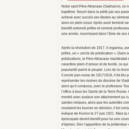
Notre saint Père Athanase (Sakharov), ce no
baptême. Nourri dans la piété par ses parent
achevé avec succès ses études au séminaire
alors en plein essor. Après avoir terminé se
bientôt ordonné prêtre et nommé professeur 
une année, nourrissant dans l’âme de ses étu
Après la révolution de 1917, il organisa, av
prêtre, un « cercle de prédication ». Dans 
prédications, le Père Athanase manifestait 
caractère plein d’amour et de bonté, ce qui
popularité parmi le peuple. Lors de la réun
Concile pan-russe de 19171918, il fut élu 
représenter les moines du diocèse de Vladi
alors qu’il composa, avec le professeur Tou
l’office à tous les Saints de la Terre Russe.
montré avec audace son attachement au cu
saintes reliques, alors que les autorités c
voulaient les tourner en dérision, il fut con
évêque de Kovrov le 27 juin 1921. Mais la 
épiscopale devint bientôt pour lui une cou
d’épines. Dès l’apparition de la prétendue 