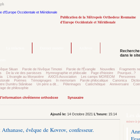
eph
Publication de la Métropole Orthodoxe Roumaine
d'Europe Occidentale et Méridionale
La rédaction
Dernier numéro
Archives
Recherche
dans le sit
ents
vêque Siluan
Parole de l'évêque Timotei
Parole de l'Évangile
Nouvelles
Fragments ne
s
De la vie des paroisses
Hymnographie et philocalie
Page d'histoire
Pourquoi...?
ia
L'évangile au Monastère
AXIOS Association
Les camps MOREOM
Personnes
storale
Poèmes
Témoignages
In memoriam
Parole philocalique
Canonica
Dictio
tre Dumitru Stăniloae
Un père a dit...
Pèlerinages
Catéchétique
Anniversaire
Coin
age de philosophie
 d'information chrétienne orthodoxe
Synaxaire
Les d
Ajouté le:
14 Octobre 2021
L'heure:
15:14
mises-à-j
 Athanase, évêque de Kovrov, confesseur.
Ann
Fra