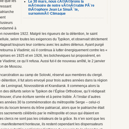
ple que les
Le 30 mars, nous cÃ©lÃ©brons la
mÃ©moire de notre vÃ©nÃ©rable PÃ¨re
ressant
thÃ©ophore Jean Le SinaÃ¯te,
atriarche
surnommÃ© Climaque
ment
plusieurs
 condamné à
en novembre 1922. Malgré les rigueurs de la détention, le saint
ellule, selon toutes les exigences du Typikon, et observait strictement
partageait toujours leur contenu avec les autres détenus. Ayant purgé
etourna à Vladimir, où il continua à lutter énergiquement contre les «
 reprises en 1925 et en 1926, les bolcheviques lui proposèrent, en
adimir, ce qu’il refusa. Aussi fut-il de nouveau arrêté, le 2 janvier
ison de Moscou.
’incarcération au camp de Solovki, réservé aux membres du clergé.
e détention, il fut alors envoyé pour trois autres années dans la région
 de Leningrad, Novossibirsk et Krandiarsk. Il commença alors la
des défunts selon le Typikon de l’Église Orthodoxe, qu’il rédigeait
trouver, d’une écriture serrée et à peine lisible. À l’instar d’autres
s les années 30 la commémoration du métropolite Serge – celui-ci
rs du locum tenens du trône patriarcal, alors que le patriarche était
es sacrements célébrés par le métropolite et ceux qui étaient en
Les clercs ne sont pas les créateurs de la grâce. Ils n’en sont que les
manifestement honteuse, ils restent cependant les dispensateurs