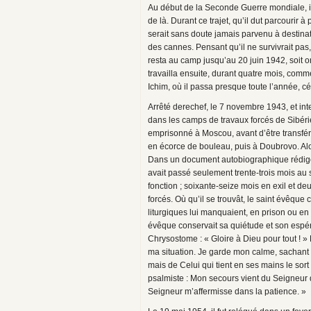
Au début de la Seconde Guerre mondiale, il
de là. Durant ce trajet, qu’il dut parcourir 
serait sans doute jamais parvenu à destinat
des cannes. Pensant qu’il ne survivrait pas
resta au camp jusqu’au 20 juin 1942, soit o
travailla ensuite, durant quatre mois, com
Ichim, où il passa presque toute l’année, cé
Arrêté derechef, le 7 novembre 1943, et int
dans les camps de travaux forcés de Sibérie,
emprisonné à Moscou, avant d’être transfér
en écorce de bouleau, puis à Doubrovo. Alor
Dans un document autobiographique rédigé al
avait passé seulement trente-trois mois au 
fonction ; soixante-seize mois en exil et d
forcés. Où qu’il se trouvât, le saint évêque 
liturgiques lui manquaient, en prison ou en e
évêque conservait sa quiétude et son espér
Chrysostome : « Gloire à Dieu pour tout ! » 
ma situation. Je garde mon calme, sachant
mais de Celui qui tient en ses mains le so
psalmiste : Mon secours vient du Seigneur qui
Seigneur m’affermisse dans la patience. »