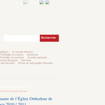
Romana
Francais
Recherche
e
ptiques
Le monde intérieur
Théologie et science
Annonces
Homélies et sermons
Grands spirituels
nnaire liturgique
Interview
 des Ascètes
Parole du métropolite Séraphin
ernières Nouvelles
our deux fois par semaine
uaire de l’Église Orthodoxe de
nce 2010 / 2011