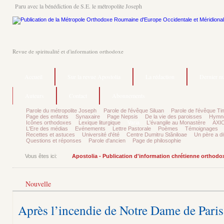
Paru avec la bénédiction de S.E. le métropolite Joseph
Revue de spiritualité et d'information orthodoxe
Accueil
Sur la revue Apostolia
La rédaction
Dernier n
Auteurs
Contact
Abonnements
Parole du métropolite Joseph
Parole de l'évêque Siluan
Parole de l'évêque Ti
Page des enfants
Synaxaire
Page Nepsis
De la vie des paroisses
Hymnog
Icônes orthodoxes
Lexique liturgique
Varia
L'évangile au Monastère
AXIO
L'Ere des médias
Evénements
Lettre Pastorale
Poèmes
Témoignages
Recettes et astuces
Université d'été
Centre Dumitru Stăniloae
Un père a dit
Questions et réponses
Parole d'ancien
Page de philosophie
Vous êtes ici:
Apostolia - Publication d'information chrétienne orthodo
Nouvelle
Après l’incendie de Notre Dame de Par