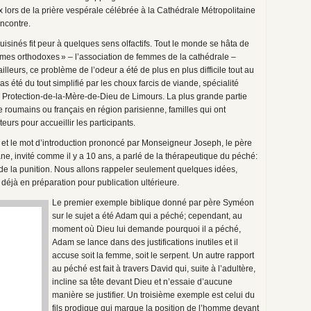
 lors de la prière vespérale célébrée à la Cathédrale Métropolitaine
encontre.
uisinés fit peur à quelques sens olfactifs. Tout le monde se hâta de
mes orthodoxes » – l’association de femmes de la cathédrale –
illeurs, ce problème de l’odeur a été de plus en plus difficile tout au
pas été du tout simplifié par les choux farcis de viande, spécialité
 Protection-de-la-Mère-de-Dieu de Limours. La plus grande partie
 roumains ou français en région parisienne, familles qui ont
eurs pour accueillir les participants.
et le mot d’introduction prononcé par Monseigneur Joseph, le père
, invité comme il y a 10 ans, a parlé de la thérapeutique du péché:
t de la punition. Nous allons rappeler seulement quelques idées,
 déjà en préparation pour publication ultérieure.
Le premier exemple biblique donné par père Syméon
sur le sujet a été Adam qui a péché; cependant, au
moment où Dieu lui demande pourquoi il a péché,
Adam se lance dans des justifications inutiles et il
accuse soit la femme, soit le serpent. Un autre rapport
au péché est fait à travers David qui, suite à l’adultère,
incline sa tête devant Dieu et n’essaie d’aucune
manière se justifier. Un troisième exemple est celui du
fils prodigue qui marque la position de l’homme devant