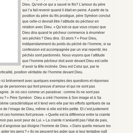
Dieu. Qu’est-ce qui a sauvé le fils? L’amour du père
qui l’a fait revenir quand il était en peine. A partir de la
position du père du fils prodigue, père Syméon conclut
que celle-ci devrait être l’attitude du pécheur en
relation avec Dieu. « Qu’est-ce que vous croyez que
Dieu dira quand le pécheur commence à énumérer
ses péchés ? Dieu dira : Et alors ? » Pour Dieu,
indépendamment du poids du péché de l’homme, si sa
confession est accompagnée par un vrai repentir, les
péchés sont pardonnés. Nous voyons que l’attitude
que l’homme pécheur doit avoir devant Dieu est celle
d’avoir la tête inclinée. Dieu est Celui qui, par le
rticalité, position véritable de l’homme devant Dieu.
ntée ici brièvement avec quelques exemples des questions et réponses
oup de personnes qui font preuve d’amour et qui ne sont pas
agnie. Je vis ceci comme un paradoxe : comme ils ne sont pas
 Dieu ? » Père Syméon : Dieu a créé l’homme à Son image et à Sa
 caractéristique et il tend vers elle par les efforts spirituels de sa
e de l’image de Dieu, même si elle est très petite. Et c’est justement
dont ces hommes font preuve. « Quelle est la différence entre la crainte
non pas avoir peur de Lui. » La crainte n’anéantit pas l’état de paix,
tat d’angoisse qui éloigne l’homme de Dieu. « Dans quelle mesure les
ider les gens ? » Ils ne peuvent les aider que si leur tentative naît