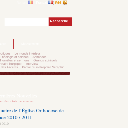
Romana
Francais
Recherche
e
ntact
Abonnements
ptiques
Le monde intérieur
Théologie et science
Annonces
Homélies et sermons
Grands spirituels
nnaire liturgique
Interview
 des Ascètes
Parole du métropolite Séraphin
ernières Nouvelles
our deux fois par semaine
uaire de l’Église Orthodoxe de
nce 2010 / 2011
i 2010