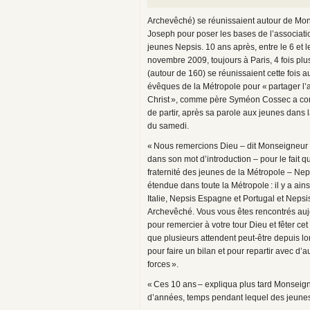
Archevêché) se réunissaient autour de Mo
Joseph pour poser les bases de l’associati
jeunes Nepsis. 10 ans après, entre le 6 et l
novembre 2009, toujours à Paris, 4 fois plu
(autour de 160) se réunissaient cette fois a
évêques de la Métropole pour « partager l
Christ », comme père Syméon Cossec a co
de partir, après sa parole aux jeunes dans 
du samedi.
« Nous remercions Dieu – dit Monseigneur
dans son mot d’introduction – pour le fait q
fraternité des jeunes de la Métropole – Neps
étendue dans toute la Métropole : il y a ain
Italie, Nepsis Espagne et Portugal et Nepsi
Archevêché. Vous vous êtes rencontrés auj
pour remercier à votre tour Dieu et fêter c
que plusieurs attendent peut-être depuis 
pour faire un bilan et pour repartir avec d’a
forces ».
« Ces 10 ans – expliqua plus tard Monseign
d’années, temps pendant lequel des jeunes 