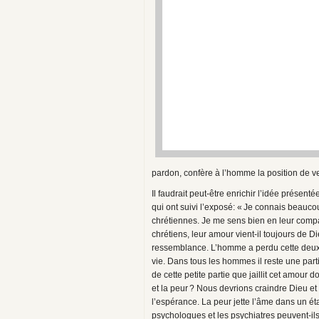
pardon, confère à l’homme la position de ve
Il faudrait peut-être enrichir l’idée prése
qui ont suivi l’exposé: « Je connais beauc
chrétiennes. Je me sens bien en leur comp
chrétiens, leur amour vient-il toujours de
ressemblance. L’homme a perdu cette deuxième
vie. Dans tous les hommes il reste une parti
de cette petite partie que jaillit cet amour 
et la peur ? Nous devrions craindre Dieu et 
l’espérance. La peur jette l’âme dans un é
psychologues et les psychiatres peuvent-ils a