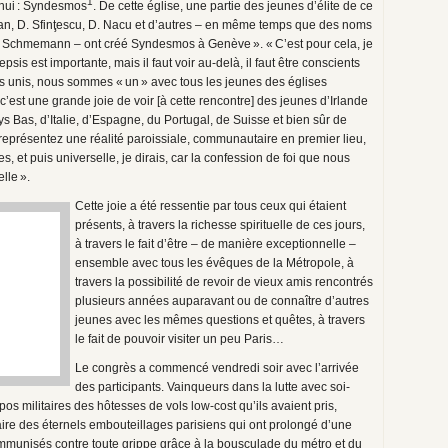
1
’hui : Syndesmos
. De cette église, une partie des jeunes d’élite de ce
an, D. Sfinţescu, D. Nacu et d’autres – en même temps que des noms
re Schmemann – ont créé Syndesmos à Genève ». « C’est pour cela, je
is est importante, mais il faut voir au-delà, il faut être conscients
s unis, nous sommes « un » avec tous les jeunes des églises
’est une grande joie de voir [à cette rencontre] des jeunes d’Irlande
s Bas, d’Italie, d’Espagne, du Portugal, de Suisse et bien sûr de
s représentez une réalité paroissiale, communautaire en premier lieu,
s, et puis universelle, je dirais, car la confession de foi que nous
elle ».
Cette joie a été ressentie par tous ceux qui étaient
présents, à travers la richesse spirituelle de ces jours,
à travers le fait d’être – de manière exceptionnelle –
ensemble avec tous les évêques de la Métropole, à
travers la possibilité de revoir de vieux amis rencontrés
plusieurs années auparavant ou de connaître d’autres
jeunes avec les mêmes questions et quêtes, à travers
le fait de pouvoir visiter un peu Paris…
Le congrès a commencé vendredi soir avec l’arrivée
des participants. Vainqueurs dans la lutte avec soi-
s militaires des hôtesses de vols low-cost qu’ils avaient pris,
iaire des éternels embouteillages parisiens qui ont prolongé d’une
, immunisés contre toute grippe grâce à la bousculade du métro et du