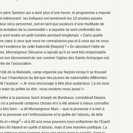
 avec père Syméon qui a duré plus d’une heure, le programme a imposé
et intéressant : les évêques ont remémoré les 10 années passés
s leur vécu personnel, soit en tant que pasteurs d’une multitude de
a tentation de la commodité » à laquelle se sont confrontés les
ui sont restés en petit nombre pendant longtemps. « Dans quelle
tre cœur à ceux que nous ne connaissons pas et à ceux qui ne nous
t l’existence de cette fraternité [Nepsis] ? » En abordant l’idée de
ole, Monseigneur Silouane a rajouté qu’il se sent très responsable
ie et son étonnement de voir comme l’église des Saints Archanges est
lle de l’association.
té de la Malvialle, camp organisé par Nepsis lorsqu’il se trouvait
 sur l’importance du fait que des jeunes de nationalités différentes
té l’audace : « Je vous encourage à être plus audacieux. Là où vous
a main du prêtre lui dire : nous existons nous aussi ! »
prêtre à la paroisse Saint Joseph de Bordeaux, considérait Nepsis
on lui a présenté certaines choses et il a été amené à mieux connaître
us très bien – a dit Monseigneur Marc – que la jeunesse n’a rien à
la jeunesse est l’enthousiasme et la quête de l’absolu, de telle
2
s et « blegi
» et à 80 ans nous pouvons nous enflammer de l’Esprit
nées 60 étaient en quête d’absolu, mais d’une manière politique. La