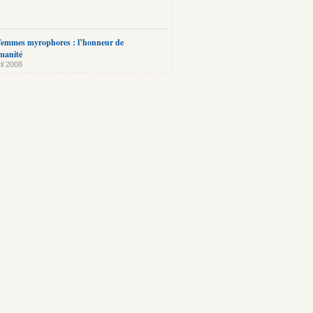
femmes myrophores : l’honneur de
manité
il 2008