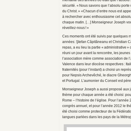
mentalité des années 80 était que l’absolu 
sécurité. « Nous savons que l’absolu porte 
du Christ. » «Chacun d’entre nous est appel
à rechercher avec enthousiasme cet absolu 
chaque matin. […] Monseigneur Joseph vous à
réveillez-nous ! »
Ces moments ont été suivis par quelques m
années: Ştefan Căpităneanu et Christian Că
repas, a eu lieu la partie « administrative 
réuni un jour avant la rencontre, les jeunes
l’association mère comme association de l’
Valence dans leur diocèse respectives : Ita
fraternités (pour l’instant) a choisi un rep
pour Nepsis Archevêché, le diacre Gheorgh
et Portugal. L’aumonier du Conseil est père
Monseigneur Joseph a aussi proposé aux jeun
thème pour chaque année a été choisi: pou
Rome – l’histoire de l’église. Pour l’année
congrès annuel, et pour l’année 2012 le th
été choisi comme protecteur de la Fédératio
langues parlées dans les pays de la Métrop