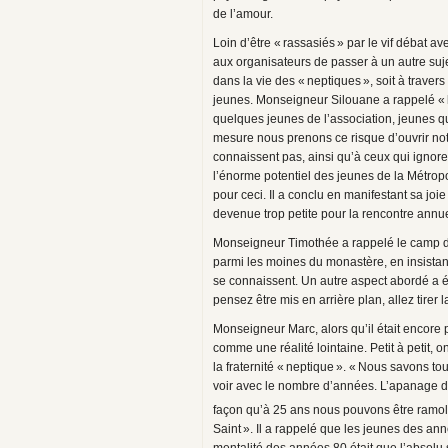
de l’amour.
Loin d’être « rassasiés » par le vif débat
aux organisateurs de passer à un autre suj
dans la vie des « neptiques », soit à traver
jeunes. Monseigneur Silouane a rappelé « l
quelques jeunes de l’association, jeunes q
mesure nous prenons ce risque d’ouvrir no
connaissent pas, ainsi qu’à ceux qui ignoren
l’énorme potentiel des jeunes de la Métrop
pour ceci. Il a conclu en manifestant sa jo
devenue trop petite pour la rencontre annue
Monseigneur Timothée a rappelé le camp d’é
parmi les moines du monastère, en insistant
se connaissent. Un autre aspect abordé a é
pensez être mis en arrière plan, allez tirer l
Monseigneur Marc, alors qu’il était encore 
comme une réalité lointaine. Petit à petit, 
la fraternité « neptique ». « Nous savons to
voir avec le nombre d’années. L’apanage de 
façon qu’à 25 ans nous pouvons être ramolli
Saint ». Il a rappelé que les jeunes des an