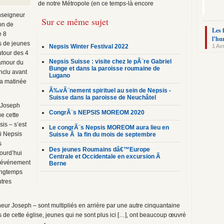
de notre Métropole (en ce temps-là encore
nseigneur
Sur ce même sujet
on de
Les 
e 8
l’hu
s de jeunes
Nepsis Winter Festival 2022
1 Avr
utour des 4
Nepsis Suisse : visite chez le pÃ¨re Gabriel
’amour du
Bunge et dans la paroisse roumaine de
nclu avant
Lugano
la matinée
Ã‰vÃ¨nement spirituel au sein de Nepsis -
Suisse dans la paroisse de Neuchâtel
 Joseph
CongrÃ¨s NEPSIS MOREOM 2020
ue cette
is – s’est
Le congrÃ¨s Nepsis MOREOM aura lieu en
si Nepsis
Suisse Ã la fin du mois de septembre
s
Des jeunes Roumains dâ€™Europe
ourd’hui
Centrale et Occidentale en excursion Ã
et événement
Berne
longtemps
utres
eur Joseph – sont multipliés en arrière par une autre cinquantaine
de cette église, jeunes qui ne sont plus ici […], ont beaucoup œuvré