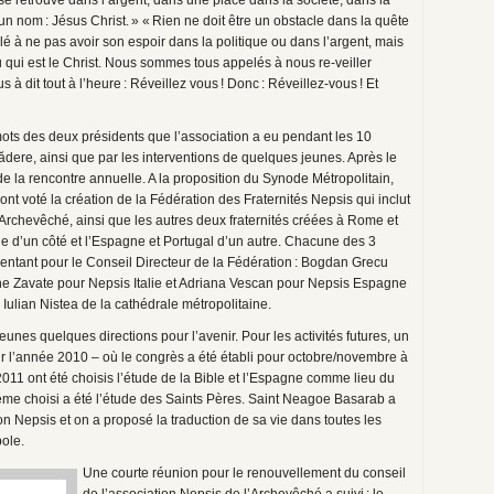
se retrouve dans l’argent, dans une place dans la société, dans la
un nom : Jésus Christ. » « Rien ne doit être un obstacle dans la quête
é à ne pas avoir son espoir dans la politique ou dans l’argent, mais
qui est le Christ. Nous sommes tous appelés à nous re-veiller
 dit tout à l’heure : Réveillez vous ! Donc : Réveillez-vous ! Et
ots des deux présidents que l’association a eu pendant les 10
dere, ainsi que par les interventions de quelques jeunes. Après le
» de la rencontre annuelle. A la proposition du Synode Métropolitain,
 ont voté la création de la Fédération des Fraternités Nepsis qui inclut
Archevêché, ainsi que les autres deux fraternités créées à Rome et
lie d’un côté et l’Espagne et Portugal d’un autre. Chacune des 3
résentant pour le Conseil Directeur de la Fédération : Bogdan Grecu
e Zavate pour Nepsis Italie et Adriana Vescan pour Nepsis Espagne
 Iulian Nistea de la cathédrale métropolitaine.
es quelques directions pour l’avenir. Pour les activités futures, un
r l’année 2010 – où le congrès a été établi pour octobre/novembre à
 2011 ont été choisis l’étude de la Bible et l’Espagne comme lieu du
ème choisi a été l’étude des Saints Pères. Saint Neagoe Basarab a
n Nepsis et on a proposé la traduction de sa vie dans toutes les
ole.
Une courte réunion pour le renouvellement du conseil