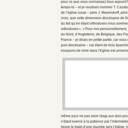
pour ce que vous connaissez tous aujourd
temps-là – et je voudrais nommer T. Cazab
de l’église russe – père J. Meyendorff, pè
crois, que cette dimension diocésaine de Neps
du fait qu’en étant orthodoxes nous somme
orthodoxes ». « Pour moi personnellement, c
du Nord, d’Angleterre, de Belgique, des Pay
France – je dirais en petite partie, car vou
puis diocésaine – car étant de trois éparchie
essayons de vivre dans l’Eglise est univers
même pour ne pas avoir réagi aux durs propo
s’étant exercé à la patience par l’interméd
heure le trajet d’une journée vers l’église