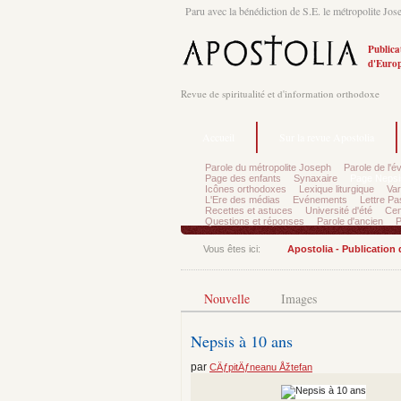
Paru avec la bénédiction de S.E. le métropolite Jos
Publica
d'Europ
Revue de spiritualité et d'information orthodoxe
Accueil
Sur la revue Apostolia
Parole du métropolite Joseph
Parole de l'é
Page des enfants
Synaxaire
Page Nepsi
Icônes orthodoxes
Lexique liturgique
Var
L'Ere des médias
Evénements
Lettre Pa
Recettes et astuces
Université d'été
Cen
Questions et réponses
Parole d'ancien
P
Vous êtes ici:
Apostolia - Publication
Nouvelle
Images
Nepsis à 10 ans
par
CÄƒpitÄƒneanu Åžtefan