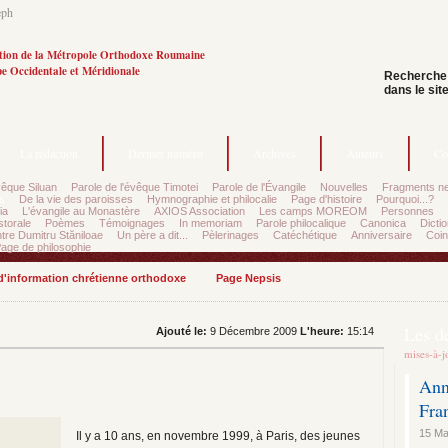
eph
tion de la Métropole Orthodoxe Roumaine
e Occidentale et Méridionale
Recherche
dans le sit
La rédaction
Dernier numéro
Archives
Auteurs
Co
vêque Siluan
Parole de l'évêque Timotei
Parole de l'Évangile
Nouvelles
Fragments ne
s
De la vie des paroisses
Hymnographie et philocalie
Page d'histoire
Pourquoi...?
ia
L'évangile au Monastère
AXIOS Association
Les camps MOREOM
Personnes
storale
Poèmes
Témoignages
In memoriam
Parole philocalique
Canonica
Dictio
tre Dumitru Stăniloae
Un père a dit...
Pèlerinages
Catéchétique
Anniversaire
Coin
age de philosophie
 d'information chrétienne orthodoxe
Page Nepsis
Les d
Ajouté le:
9 Décembre 2009
L'heure:
15:14
mises-à-j
Ann
Fra
15 Ma
Il y a 10 ans, en novembre 1999, à Paris, des jeunes