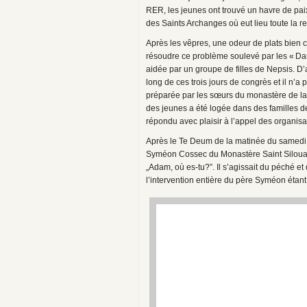
RER, les jeunes ont trouvé un havre de paix
des Saints Archanges où eut lieu toute la r
Après les vêpres, une odeur de plats bien c
résoudre ce problème soulevé par les « Da
aidée par un groupe de filles de Nepsis. D’a
long de ces trois jours de congrès et il n’a 
préparée par les sœurs du monastère de la
des jeunes a été logée dans des familles de
répondu avec plaisir à l’appel des organisat
Après le Te Deum de la matinée du samedi 
Syméon Cossec du Monastère Saint Silouane
„Adam, où es-tu?”. Il s’agissait du péché e
l’intervention entière du père Syméon étant