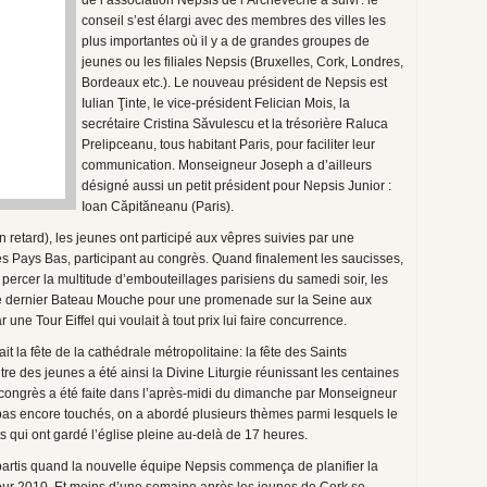
de l’association Nepsis de l’Archevêché a suivi : le
conseil s’est élargi avec des membres des villes les
plus importantes où il y a de grandes groupes de
jeunes ou les filiales Nepsis (Bruxelles, Cork, Londres,
Bordeaux etc.). Le nouveau président de Nepsis est
Iulian Ţinte, le vice-président Felician Mois, la
secrétaire Cristina Săvulescu et la trésorière Raluca
Prelipceanu, tous habitant Paris, pour faciliter leur
communication. Monseigneur Joseph a d’ailleurs
désigné aussi un petit président pour Nepsis Junior :
Ioan Căpităneanu (Paris).
en retard), les jeunes ont participé aux vêpres suivies par une
s Pays Bas, participant au congrès. Quand finalement les saucisses,
à percer la multitude d’embouteillages parisiens du samedi soir, les
r le dernier Bateau Mouche pour une promenade sur la Seine aux
une Tour Eiffel qui voulait à tout prix lui faire concurrence.
it la fête de la cathédrale métropolitaine: la fête des Saints
re des jeunes a été ainsi la Divine Liturgie réunissant les centaines
u congrès a été faite dans l’après-midi du dimanche par Monseigneur
pas encore touchés, on a abordé plusieurs thèmes parmi lesquels le
s qui ont gardé l’église pleine au-delà de 17 heures.
 partis quand la nouvelle équipe Nepsis commença de planifier la