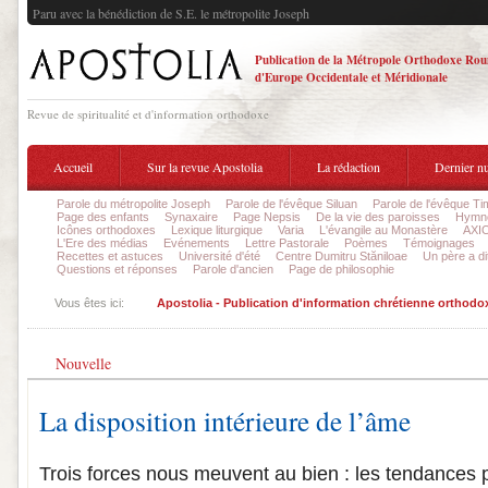
Paru avec la bénédiction de S.E. le métropolite Joseph
Publication de la Métropole Orthodoxe Ro
d'Europe Occidentale et Méridionale
Revue de spiritualité et d'information orthodoxe
Accueil
Sur la revue Apostolia
La rédaction
Dernier n
Parole du métropolite Joseph
Parole de l'évêque Siluan
Parole de l'évêque Ti
Page des enfants
Synaxaire
Page Nepsis
De la vie des paroisses
Hymnog
Icônes orthodoxes
Lexique liturgique
Varia
L'évangile au Monastère
AXIO
L'Ere des médias
Evénements
Lettre Pastorale
Poèmes
Témoignages
Recettes et astuces
Université d'été
Centre Dumitru Stăniloae
Un père a dit
Questions et réponses
Parole d'ancien
Page de philosophie
Vous êtes ici:
Apostolia - Publication d'information chrétienne orthodo
Nouvelle
La disposition intérieure de l’âme
Trois forces nous meuvent au bien : les tendances 