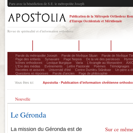
Paru avec la bénédiction de S.E. le métropolite Joseph
Publication de la Métropole Orthodoxe Ro
d'Europe Occidentale et Méridionale
Revue de spiritualité et d'information orthodoxe
Accueil
Sur la revue Apostolia
La rédaction
Dernier n
Parole du métropolite Joseph
Parole de l'évêque Siluan
Parole de l'évêque Ti
Page des enfants
Synaxaire
Page Nepsis
De la vie des paroisses
Hymnog
Icônes orthodoxes
Lexique liturgique
Varia
L'évangile au Monastère
AXIO
L'Ere des médias
Evénements
Lettre Pastorale
Poèmes
Témoignages
Recettes et astuces
Université d'été
Centre Dumitru Stăniloae
Un père a dit
Questions et réponses
Parole d'ancien
Page de philosophie
Vous êtes ici:
Apostolia - Publication d'information chrétienne orthodo
Nouvelle
Le Géronda
Sur ce même
La mission du Géronda est de