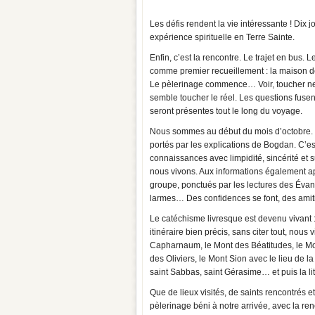
Les défis rendent la vie intéressante ! Di
expérience spirituelle en Terre Sainte.
Enfin, c’est la rencontre. Le trajet en bus.
comme premier recueillement : la maison de
Le pèlerinage commence… Voir, toucher ne su
semble toucher le réel. Les questions fusen
seront présentes tout le long du voyage.
Nous sommes au début du mois d’octobre. I
portés par les explications de Bogdan. C’es
connaissances avec limpidité, sincérité et s
nous vivons. Aux informations également a
groupe, ponctués par les lectures des Évangi
larmes… Des confidences se font, des amiti
Le catéchisme livresque est devenu vivant 
itinéraire bien précis, sans citer tout, nous
Capharnaum, le Mont des Béatitudes, le Mon
des Oliviers, le Mont Sion avec le lieu de
saint Sabbas, saint Gérasime… et puis la l
Que de lieux visités, de saints rencontrés 
pèlerinage béni à notre arrivée, avec la re