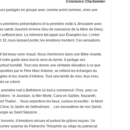
Constance Charbonnier
x jours partagés en groupe avec comme point commun, vivre une
 Les premières présentations et la première visite à Jérusalem avec
s saints Joachim et Anne (lieu de naissance de la Mère de Dieu).
ffisent plus. La mémoire fait appel aux Évangiles lus. L’irréel
t. Et, nous laissant porter, les émotions montent. Ces sensations
l fait beau voire chaud. Nous cheminons dans une Bible vivante,
t notre guide dans tout le sens du terme. Il partage ses
urtout humilité. Tout cela donne une véritable élévation à ce que
pportées par le Père Marc Antoine, se mêlent les échanges du
les et les chants d’Hélène. Tout cela teinté de rires, fous rires,
és se créent.
: première nuit à Bethléem où tout a commencé ! Puis, avec un
 visitons : le Jourdain, la Mer Morte, Cana en Galilée, Nazareth,
t Thabor… Nous arpentons les lieux, curieux et excités : le Mont
 la Cène, le Jardin de Gethsémani… Les monastères de nos Saints :
iturgie au Saint Sépulcre…
et honorés, d’émotions vécues et surtout de grâces reçues. Un
ncontre surprise du Patriarche Théophile au siège du patriarcat