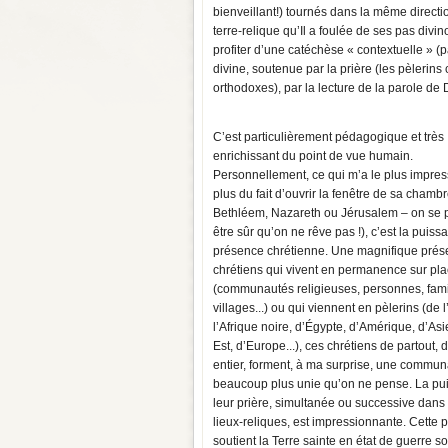
bienveillant!) tournés dans la même directi
terre-relique qu’Il a foulée de ses pas divin
profiter d’une catéchèse « contextuelle » (p
divine, soutenue par la prière (les pèlerin
orthodoxes), par la lecture de la parole de 
C’est particulièrement pédagogique et très
enrichissant du point de vue humain.
Personnellement, ce qui m’a le plus impre
plus du fait d’ouvrir la fenêtre de sa chambr
Bethléem, Nazareth ou Jérusalem – on se 
être sûr qu’on ne rêve pas !), c’est la puiss
présence chrétienne. Une magnifique prés
chrétiens qui vivent en permanence sur pl
(communautés religieuses, personnes, fami
villages...) ou qui viennent en pèlerins (de l
l’Afrique noire, d’Égypte, d’Amérique, d’As
Est, d’Europe...), ces chrétiens de partout,
entier, forment, à ma surprise, une commu
beaucoup plus unie qu’on ne pense. La pu
leur prière, simultanée ou successive dans 
lieux-reliques, est impressionnante. Cette p
soutient la Terre sainte en état de guerre so