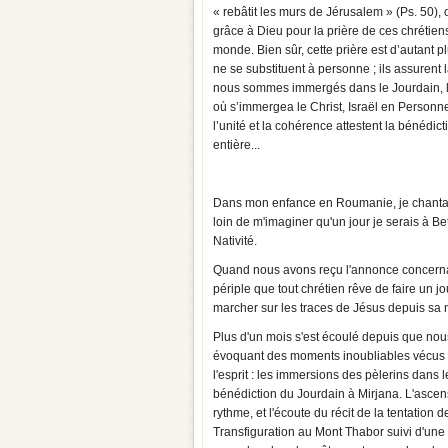
« rebâtit les murs de Jérusalem » (Ps. 50), 
grâce à Dieu pour la prière de ces chrétien
monde. Bien sûr, cette prière est d’autant plu
ne se substituent à personne ; ils assurent l
nous sommes immergés dans le Jourdain, là
où s’immergea le Christ, Israël en Personne
l’unité et la cohérence attestent la bénédic
entière...
Dans mon enfance en Roumanie, je chantais 
loin de m'imaginer qu'un jour je serais à 
Nativité.
Quand nous avons reçu l'annonce concernant
périple que tout chrétien rêve de faire un j
marcher sur les traces de Jésus depuis sa n
Plus d'un mois s'est écoulé depuis que no
évoquant des moments inoubliables vécus a
l'esprit : les immersions des pèlerins dans
bénédiction du Jourdain à Mirjana. L'ascen
rythme, et l'écoute du récit de la tentation
Transfiguration au Mont Thabor suivi d'une p