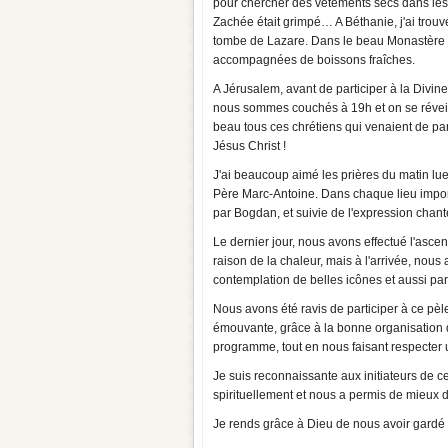
pour chercher des vêtements secs dans les v
Zachée était grimpé… A Béthanie, j'ai trouv
tombe de Lazare. Dans le beau Monastère r
accompagnées de boissons fraîches.
A Jérusalem, avant de participer à la Divin
nous sommes couchés à 19h et on se réveill
beau tous ces chrétiens qui venaient de pa
Jésus Christ !
J'ai beaucoup aimé les prières du matin lue
Père Marc-Antoine. Dans chaque lieu importa
par Bogdan, et suivie de l'expression chan
Le dernier jour, nous avons effectué l'asce
raison de la chaleur, mais à l'arrivée, nou
contemplation de belles icônes et aussi par
Nous avons été ravis de participer à ce pè
émouvante, grâce à la bonne organisation d
programme, tout en nous faisant respecter 
Je suis reconnaissante aux initiateurs de ce 
spirituellement et nous a permis de mieux dé
Je rends grâce à Dieu de nous avoir gardé t