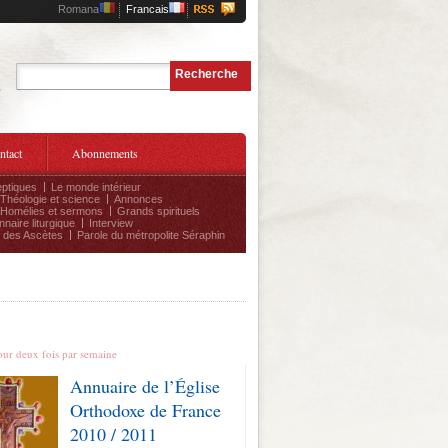
Romana
Francais
Recherche
e
ntact
Abonnements
ptiques
Le monde intérieur
Théologie et science
Annonces
Homélies et sermons
Grands spirituels
nnaire liturgique
Interview
 des Ascètes
Parole du métropolite Séraphin
ernières Nouvelles
our deux fois par semaine
Annuaire de l’Église
Orthodoxe de France
2010 / 2011