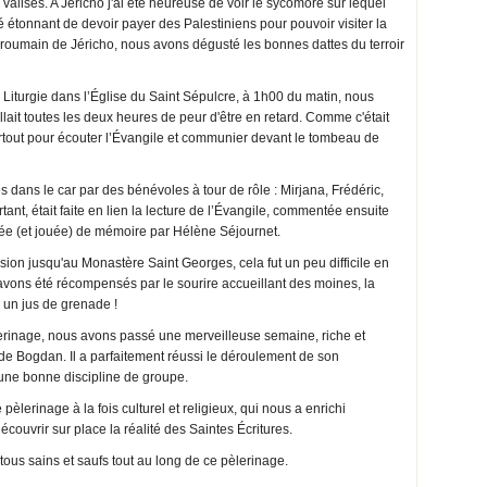
alises. A Jéricho j'ai été heureuse de voir le sycomore sur lequel
é étonnant de devoir payer des Palestiniens pour pouvoir visiter la
oumain de Jéricho, nous avons dégusté les bonnes dattes du terroir
e Liturgie dans l’Église du Saint Sépulcre, à 1h00 du matin, nous
ait toutes les deux heures de peur d'être en retard. Comme c'était
rtout pour écouter l’Évangile et communier devant le tombeau de
s dans le car par des bénévoles à tour de rôle : Mirjana, Frédéric,
nt, était faite en lien la lecture de l’Évangile, commentée ensuite
tée (et jouée) de mémoire par Hélène Séjournet.
nsion jusqu'au Monastère Saint Georges, cela fut un peu difficile en
s avons été récompensés par le sourire accueillant des moines, la
 un jus de grenade !
lerinage, nous avons passé une merveilleuse semaine, riche et
e Bogdan. Il a parfaitement réussi le déroulement de son
une bonne discipline de groupe.
pèlerinage à la fois culturel et religieux, qui nous a enrichi
couvrir sur place la réalité des Saintes Écritures.
ous sains et saufs tout au long de ce pèlerinage.