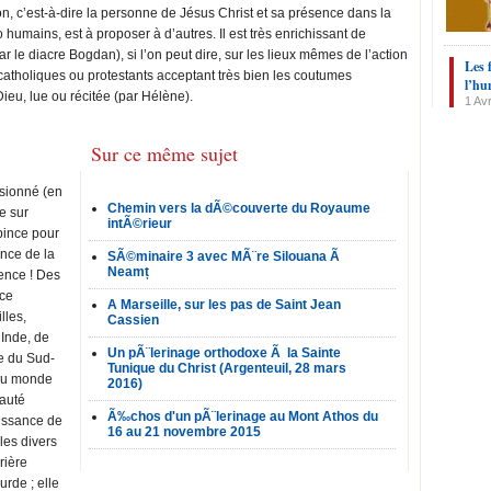
on, c’est-à-dire la personne de Jésus Christ et sa présence dans la
o humains, est à proposer à d’autres. Il est très enrichissant de
ar le diacre Bogdan), si l’on peut dire, sur les lieux mêmes de l’action
Les 
s catholiques ou protestants acceptant très bien les coutumes
l’hu
Dieu, lue ou récitée (par Hélène).
1 Avr
Sur ce même sujet
ssionné (en
Chemin vers la dÃ©couverte du Royaume
e sur
intÃ©rieur
pince pour
ance de la
SÃ©minaire 3 avec MÃ¨re Silouana Ã
Neamț
ence ! Des
ace
A Marseille, sur les pas de Saint Jean
lles,
Cassien
’Inde, de
Un pÃ¨lerinage orthodoxe Ã la Sainte
ie du Sud-
Tunique du Christ (Argenteuil, 28 mars
 du monde
2016)
nauté
Ã‰chos d'un pÃ¨lerinage au Mont Athos du
issance de
16 au 21 novembre 2015
les divers
rière
urde ; elle