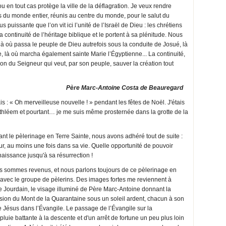
ou en tout cas protège la ville de la déflagration. Je veux rendre
s du monde entier, réunis au centre du monde, pour le salut du
s puissante que l’on vit ici l’unité de l’Israël de Dieu : les chrétiens
a continuité de l’héritage biblique et le portent à sa plénitude. Nous
 où passa le peuple de Dieu autrefois sous la conduite de Josué, là
, là où marcha également sainte Marie l’Égyptienne... La continuité,
tion du Seigneur qui veut, par son peuple, sauver la création tout
Père Marc-Antoine Costa de Beauregard
: « Oh merveilleuse nouvelle ! » pendant les fêtes de Noël. J'étais
Bethléem et pourtant… je me suis même prosternée dans la grotte de la
 le pèlerinage en Terre Sainte, nous avons adhéré tout de suite :
our, au moins une fois dans sa vie. Quelle opportunité de pouvoir
aissance jusqu'à sa résurrection !
us sommes revenus, et nous parlons toujours de ce pèlerinage en
vec le groupe de pèlerins. Des images fortes me reviennent à
 le Jourdain, le visage illuminé de Père Marc-Antoine donnant la
sion du Mont de la Quarantaine sous un soleil ardent, chacun à son
 de Jésus dans l’Évangile. Le passage de l’Évangile sur la
luie battante à la descente et d'un arrêt de fortune un peu plus loin