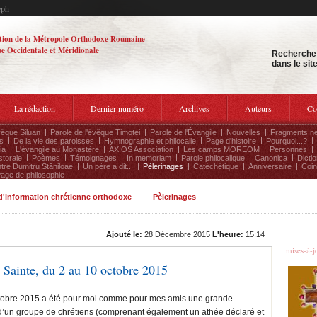
eph
tion de la Métropole Orthodoxe Roumaine
e Occidentale et Méridionale
Recherche
dans le sit
La rédaction
Dernier numéro
Archives
Auteurs
Co
vêque Siluan
Parole de l'évêque Timotei
Parole de l'Évangile
Nouvelles
Fragments ne
s
De la vie des paroisses
Hymnographie et philocalie
Page d'histoire
Pourquoi...?
ia
L'évangile au Monastère
AXIOS Association
Les camps MOREOM
Personnes
storale
Poèmes
Témoignages
In memoriam
Parole philocalique
Canonica
Dictio
tre Dumitru Stăniloae
Un père a dit...
Pèlerinages
Catéchétique
Anniversaire
Coin
age de philosophie
 d'information chrétienne orthodoxe
Pèlerinages
Les d
Ajouté le:
28 Décembre 2015
L'heure:
15:14
mises-à-j
 Sainte, du 2 au 10 octobre 2015
octobre 2015 a été pour moi comme pour mes amis une grande
d’un groupe de chrétiens (comprenant également un athée déclaré et