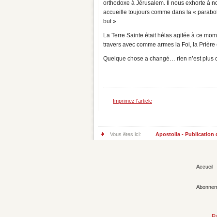
orthodoxe à Jérusalem. Il nous exhorte à nou
accueille toujours comme dans la « parabole
but ».
La Terre Sainte était hélas agitée à ce m
travers avec comme armes la Foi, la Prière 
Quelque chose a changé… rien n’est plus 
Imprimez l'article
Vous êtes ici:
Apostolia - Publication
Accueil
Abonnem
P