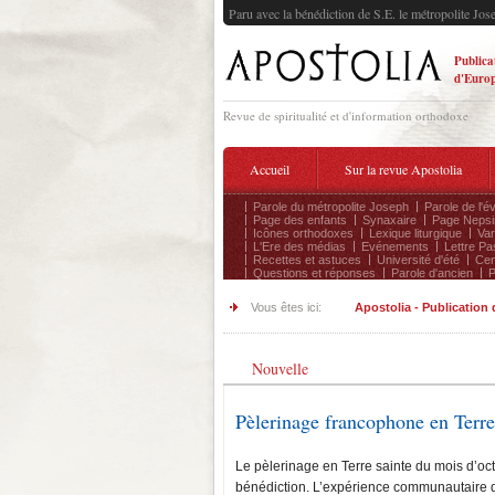
Paru avec la bénédiction de S.E. le métropolite Jos
Publica
d'Europ
Revue de spiritualité et d'information orthodoxe
Accueil
Sur la revue Apostolia
Parole du métropolite Joseph
Parole de l'é
Page des enfants
Synaxaire
Page Nepsi
Icônes orthodoxes
Lexique liturgique
Var
L'Ere des médias
Evénements
Lettre Pa
Recettes et astuces
Université d'été
Cen
Questions et réponses
Parole d'ancien
P
Vous êtes ici:
Apostolia - Publication
Nouvelle
Pèlerinage francophone en Terre
Le pèlerinage en Terre sainte du mois d’
bénédiction. L’expérience communautaire 