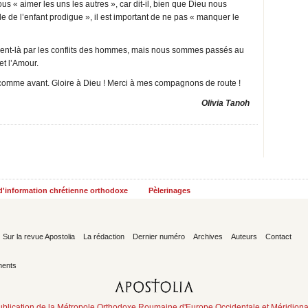
s « aimer les uns les autres », car dit-il, bien que Dieu nous
 de l’enfant prodigue », il est important de ne pas « manquer le
oment-là par les conflits des hommes, mais nous sommes passés au
et l’Amour.
comme avant. Gloire à Dieu ! Merci à mes compagnons de route !
Olivia Tanoh
 d'information chrétienne orthodoxe
Pèlerinages
Sur la revue Apostolia
La rédaction
Dernier numéro
Archives
Auteurs
Contact
ents
ublication de la Métropole Orthodoxe Roumaine d'Europe Occidentale et Méridiona