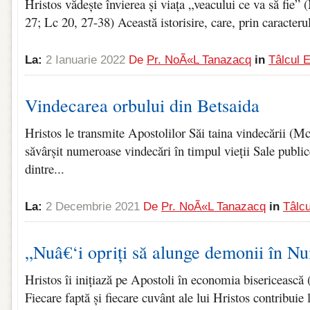
Hristos vădește învierea și viața „veacului ce va să fie”
27; Lc 20, 27-38) Această istorisire, care, prin caracterul 
La:
2 Ianuarie 2022
De
Pr. NoÃ«l Tanazacq
in
Tâlcul 
Vindecarea orbului din Betsaida
Hristos le transmite Apostolilor Săi taina vindecării (Mc
săvârșit numeroase vindecări în timpul vieții Sale publi
dintre...
La:
2 Decembrie 2021
De
Pr. NoÃ«l Tanazacq
in
Tâlcu
„Nuâ€‘i opriți să alunge demonii în N
Hristos îi inițiază pe Apostoli în economia bisericească
Fiecare faptă și fiecare cuvânt ale lui Hristos contribuie 