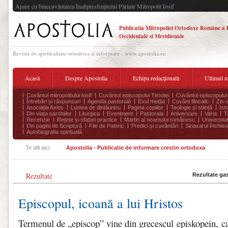
Apare cu binecuvântarea Înaltpresfinţitului Părinte Mitropolit Iosif
Publicatia Mitropoliei Ortodoxe Române a 
Occidentale si Meridionale
Revista de spiritualitate ortodoxa si informare - www.apostolia.eu
Acasă
Despre Apostolia
Echipa redacțională
Ultimul 
Cuvântul mitropolitului Iosif
Cuvântul episcopului Timotei
Cuvântul episcopului
Întrebări și răspunsuri
Agenda pastorală
Evul media
Cuvânt filocalic
Zis-
Asociația Axios
Lumea de dinlăuntru
Pagina copiilor
Teologie și stiință
Ist
Din viața parohiilor
Liturgica
Eveniment
Pastorala
Aniversare
Varia
T
Recenzie
Rețete și sfaturi practice
Martiri ai neamului românesc
Universita
Din pagini de Scriptură
File de Pateric
Predici și cuvântări
Sinaxarul închisor
Autobiografia spirituală
Te afli aici:
Apostolia - Publicatie de informare crestin ortodoxa
Rezultate
Rezultate ga
Episcopul, icoană a lui Hristos
Termenul de „episcop” vine din grecescul episkopein, c