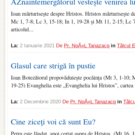
ÃŽnaintemergătorul vestește venirea l
Ioan mărturisește despre Hristos. Hristos mărturisește d
Mc 1, 7-8; Lc 3, 15-18; In 1, 19-28 și Mt 11, 2-15; Lc 
articolul...
La:
2 Ianuarie 2021
De
Pr. NoÃ«l Tanazacq
in
Tâlcul 
Glasul care strigă în pustie
Ioan Botezătorul propovăduiește pocăința (Mt 3, 1‑10; M
19‑25) Evanghelia este „Evanghelia lui Hristos”, cartea re
La:
2 Decembrie 2020
De
Pr. NoÃ«l Tanazacq
in
Tâlcu
Cine ziceți voi că sunt Eu?
Petru este lăudat, apoi certat aspru de Hristos (Mt 16, 