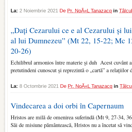
La:
2 Noiembrie 2021
De
Pr. NoÃ«l Tanazacq
in
Tâlcu
„Dați Cezarului ce e al Cezarului și l
al lui Dumnezeu” (Mt 22, 15-22; Mc 12
20-26)
Echilibrul armonios între materie și duh Acest cuvânt al
pretutindeni cunoscut și reprezintă o „cartă” a relațiilor d
La:
8 Octombrie 2021
De
Pr. NoÃ«l Tanazacq
in
Tâlcu
Vindecarea a doi orbi în Capernaum
Hristos are milă de omenirea suferindă (Mt 9, 27‑34, 36) 
Săi de misiune pământească, Hristos nu a încetat să vind