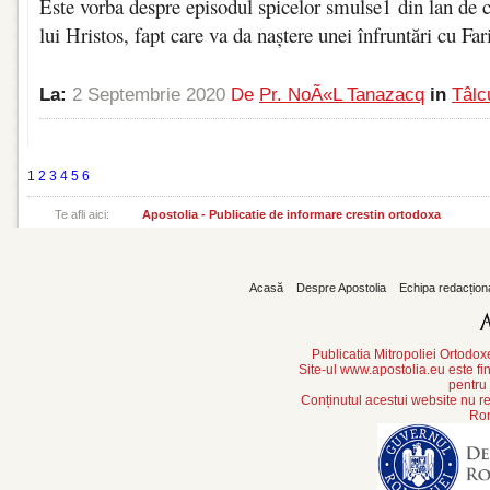
Este vorba despre episodul spicelor smulse1 din lan de c
lui Hristos, fapt care va da naștere unei înfruntări cu Fari
La:
2 Septembrie 2020
De
Pr. NoÃ«l Tanazacq
in
Tâlc
1
2
3
4
5
6
Te afli aici:
Apostolia - Publicatie de informare crestin ortodoxa
Acasă
Despre Apostolia
Echipa redacțion
Publicatia Mitropoliei Ortodo
Site-ul www.apostolia.eu este
pentru
Conținutul acestui website nu re
Rom