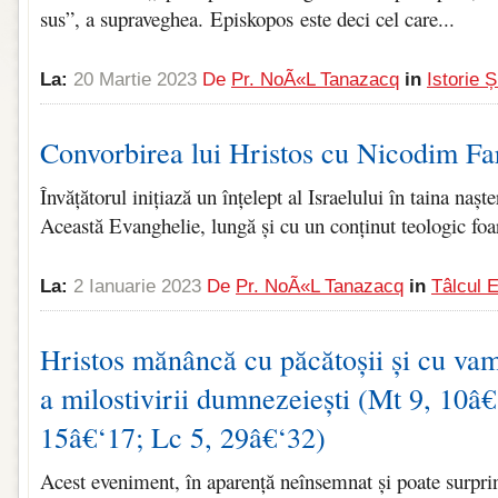
sus”, a supraveghea. Episkopos este deci cel care...
La:
20 Martie 2023
De
Pr. NoÃ«l Tanazacq
in
Istorie 
Convorbirea lui Hristos cu Nicodim Fa
Învățătorul inițiază un înțelept al Israelului în taina naște
Această Evanghelie, lungă și cu un conținut teologic foar
La:
2 Ianuarie 2023
De
Pr. NoÃ«l Tanazacq
in
Tâlcul 
Hristos mănâncă cu păcătoșii și cu vame
a milostivirii dumnezeiești (Mt 9, 10â
15â€‘17; Lc 5, 29â€‘32)
Acest eveniment, în aparență neînsemnat și poate surpri