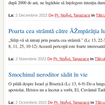
după 2000 de ani, ne îngăduie să înțelegem intenția dumn
La:
2 Decembrie 2022
De
Pr. NoÃ«l Tanazacq
in
Tâlcu
Poarta cea strâmtă către ÃŽmpărăția 
„Siliți-vă să intrați prin poarta cea strâmtă.” (Lc 13, 22
8, 11, 25, 10-12) Această pericopă este foarte interesantă
La:
2 Noiembrie 2022
De
Pr. NoÃ«l Tanazacq
in
Tâlcu
Smochinul neroditor sădit în vie
O pildă despre Israel și Biserică (Lc 13, 6‑9) De‑a lungul
apostolat, Hristos nu a încetat a vorbi, El, Cuvântul Tată
La:
2 Octombrie 2022
De
Pr. NoÃ«l Tanazacq
in
Tâlcu