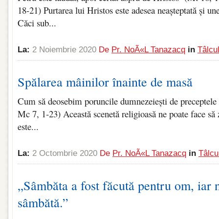
18-21) Purtarea lui Hristos este adesea neașteptată și u
Căci sub...
La:
2 Noiembrie 2020
De
Pr. NoÃ«l Tanazacq
in
Tâlcu
Spălarea mâinilor înainte de masă
Cum să deosebim poruncile dumnezeiești de preceptele 
Mc 7, 1‑23) Această scenetă religioasă ne poate face să
este...
La:
2 Octombrie 2020
De
Pr. NoÃ«l Tanazacq
in
Tâlcu
„Sâmbăta a fost făcută pentru om, iar
sâmbătă.”