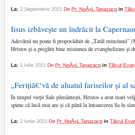
La:
2 Septembrie 2021
De
Pr. NoÃ«l Tanazacq
in
Tâlc
Iisus izbăvește un îndrăcit la Caperna
Adevărul nu poate fi propovăduit de „Tatăl minciunii” (
Hristos şi‑a pregătit bine misiunea de evanghelizare și du
La:
1 Iulie 2021
De
Pr. NoÃ«l Tanazacq
in
Tâlcul Evan
„Ferițiâ€‘vă de aluatul fariseilor și al 
În timpul vieții Sale pământești, Hristos a avut mari vr
spune că încă mai are și că până la întoarcerea Sa în slav
La:
2 Iunie 2021
De
Pr. NoÃ«l Tanazacq
in
Tâlcul Evan