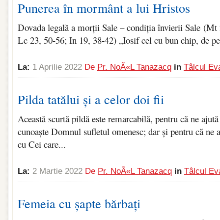
Punerea în mormânt a lui Hristos
Dovada legală a morții Sale – condiția învierii Sale (M
Lc 23, 50-56; In 19, 38-42) „Iosif cel cu bun chip, de p
La:
1 Aprilie 2022
De
Pr. NoÃ«l Tanazacq
in
Tâlcul Ev
Pilda tatălui și a celor doi fii
Această scurtă pildă este remarcabilă, pentru că ne ajut
cunoaște Domnul sufletul omenesc; dar și pentru că ne 
cu Cei care...
La:
2 Martie 2022
De
Pr. NoÃ«l Tanazacq
in
Tâlcul Ev
Femeia cu șapte bărbați