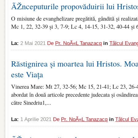
ÃŽnceputurile propovăduirii lui Hristo
O misiune de evanghelizare pregătită, gândită și realiza
Mc 1, 22, 32‑39 și 3, 7‑9; Lc 4, 14‑15, 31‑32, 40‑44 și 6
La:
2 Mai 2021
De
Pr. NoÃ«l Tanazacq
in
Tâlcul Evang
Răstignirea și moartea lui Hristos. Mo
este Viața
Vinerea Mare: Mt 27, 32-56; Mc 15, 21-41; Lc 23, 26-
abordat în două articole precedente judecata și osândirea
către Sinedriu1,...
La:
1 Aprilie 2021
De
Pr. NoÃ«l Tanazacq
in
Tâlcul Ev