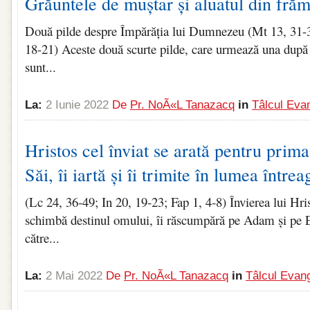
Grăuntele de muștar și aluatul din frăm
Două pilde despre Împărăția lui Dumnezeu (Mt 13, 31-
18-21) Aceste două scurte pilde, care urmează una după 
sunt...
La:
2 Iunie 2022
De
Pr. NoÃ«l Tanazacq
in
Tâlcul Evan
Hristos cel înviat se arată pentru prima
Săi, îi iartă și îi trimite în lumea întrea
(Lc 24, 36‑49; In 20, 19‑23; Fap 1, 4‑8) Învierea lui Hri
schimbă destinul omului, îi răscumpără pe Adam și pe
către...
La:
2 Mai 2022
De
Pr. NoÃ«l Tanazacq
in
Tâlcul Evang