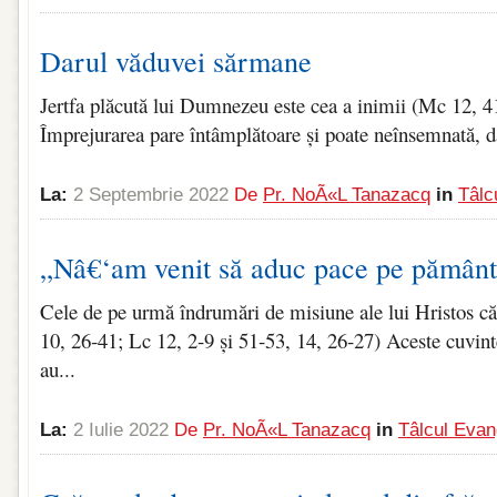
Darul văduvei sărmane
Jertfa plăcută lui Dumnezeu este cea a inimii (Mc 12, 4
Împrejurarea pare întâmplătoare și poate neînsemnată, da
La:
2 Septembrie 2022
De
Pr. NoÃ«l Tanazacq
in
Tâlc
„Nâ€‘am venit să aduc pace pe pământ,
Cele de pe urmă îndrumări de misiune ale lui Hristos c
10, 26‑41; Lc 12, 2‑9 și 51‑53, 14, 26‑27) Aceste cuvin
au...
La:
2 Iulie 2022
De
Pr. NoÃ«l Tanazacq
in
Tâlcul Evan