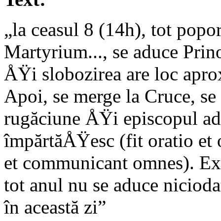
„la ceasul 8 (14h), tot popor
Martyrium..., se aduce Prino
ÅŸi slobozirea are loc aprox
Apoi, se merge la Cruce, se 
rugăciune ÅŸi episcopul ad
împărtăÅŸesc (fit oratio et 
et communicant omnes). Exc
tot anul nu se aduce niciod
în această zi”