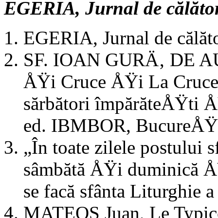
EGERIA, Jurnal de călător
EGERIA, Jurnal de călăt
SF. IOAN GURÄ‚ DE AUR
ÅŸi Cruce ÅŸi La Cruce Å
sărbători împărăteÅŸti Å
ed. IBMBOR, BucureÅŸti
„În toate zilele postului 
sâmbătă ÅŸi duminică ÅŸi
se facă sfânta Liturghie a
MATEOS Juan, Le Typicon