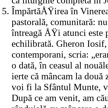
ca liturghie completă în 
ÎmpărtăÅŸirea în Vinere
pastorală, comunitară: nu
întreagă ÅŸi atunci este
echilibrată. Gheron Iosif,
contemporani, scria: „er
o dată, în ceasul al nouă
ierte că mâncam la două 
voi fi la Sfântul Munte, v
După ce am venit, am căut