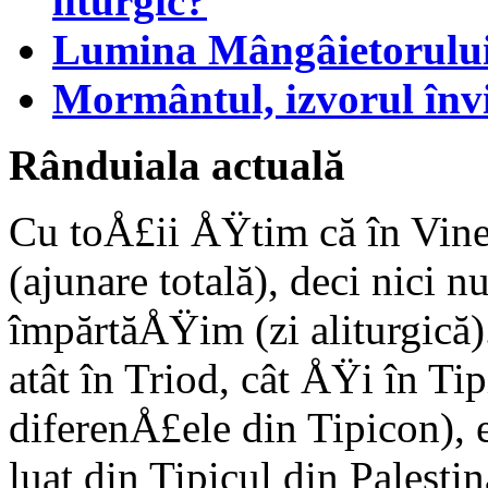
liturgic?
Lumina Mângâietorului 
Mormântul, izvorul învi
Rânduiala actuală
Cu toÅ£ii ÅŸtim că în Vin
(ajunare totală), deci nici 
împărtăÅŸim (zi aliturgică).
atât în Triod, cât ÅŸi în Ti
diferenÅ£ele din Tipicon), 
luat din Tipicul din Palesti