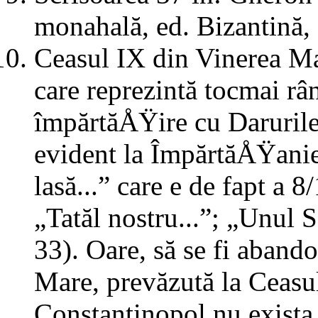
monahală, ed. Bizantină,
Ceasul IX din Vinerea M
care reprezintă tocmai râ
împărtăÅŸire cu Darurile
evident la ÎmpărtăÅŸani
lasă...” care e de fapt a 
„Tatăl nostru...”; „Unul 
33). Oare, să se fi aban
Mare, prevăzută la Ceasul
Constantinopol nu exist