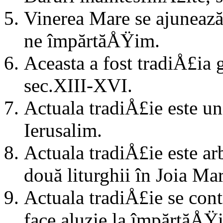
Vinerea Mare se ajunează 
ne împărtăÅŸim.
Aceasta a fost tradiÅ£ia g
sec.XIII-XVI.
Actuala tradiÅ£ie este uni
Ierusalim.
Actuala tradiÅ£ie este arb
două liturghii în Joia Mar
Actuala tradiÅ£ie se cont
face aluzie la împărtăÅŸi