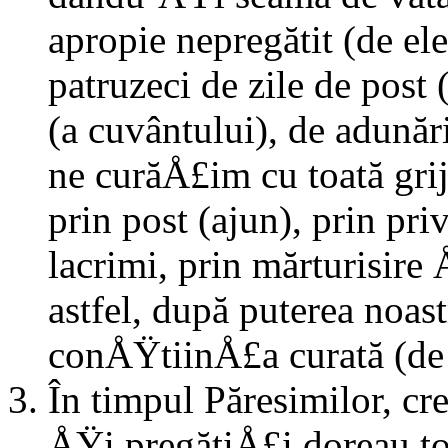
apropie nepregătit (de el
patruzeci de zile de post 
(a cuvântului), de adunări
ne curăÅ£im cu toată grij
prin post (ajun), prin pri
lacrimi, prin mărturisire 
astfel, după puterea noas
conÅŸtiinÅ£a curată (de 
În timpul Păresimilor, 
ÅŸi pregătiÅ£i doreau t