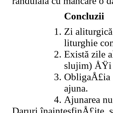
rânduială cu mâncare o da
Concluzii
Zi aliturgic
liturghie co
Există zile a
slujim) ÅŸi 
ObligaÅ£ia s
ajuna.
Ajunarea nu
Daruri înaintesfinÅ£ite, s