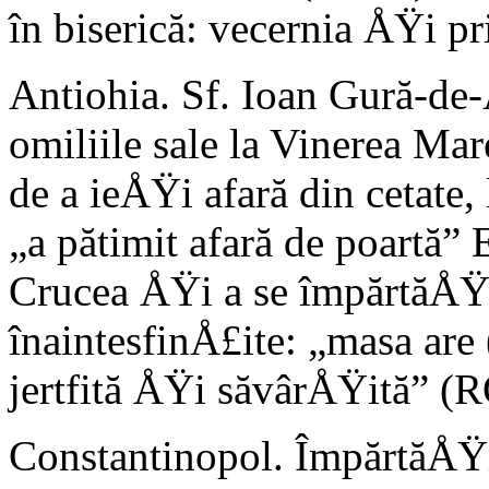
în biserică: vecernia ÅŸi pr
Antiohia. Sf. Ioan Gură-de-
omiliile sale la Vinerea Mare
de a ieÅŸi afară din cetate,
„a pătimit afară de poartă” 
Crucea ÅŸi a se împărtăÅŸi
înaintesfinÅ£ite: „masa are 
jertfită ÅŸi săvârÅŸită” (R
Constantinopol. ÎmpărtăÅŸi