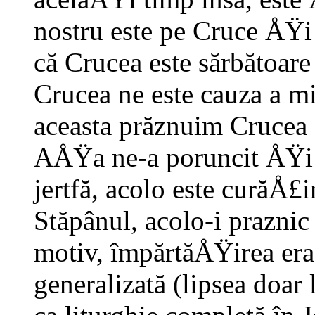
nostru este pe Cruce ÅŸi 
că Crucea este sărbătoar
Crucea ne este cauza a m
aceasta prăznuim Crucea
AÅŸa ne-a poruncit ÅŸi P
jertfă, acolo este curăÅ£i
Stăpânul, acolo-i praznic
motiv, împărtăÅŸirea era 
generalizată (lipsea doar 