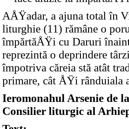
AÅŸadar, a ajuna total în V
liturghie (11) rămâne o por
împărtăÅŸi cu Daruri înaint
reprezintă o deprindere târz
împotriva căreia stă atât tra
primare, cât ÅŸi rânduiala 
Ieromonahul Arsenie de la
Consilier liturgic al Arhie
Text: