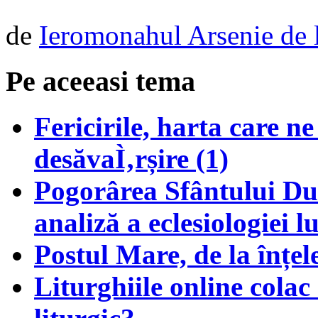
de
Ieromonahul Arsenie de 
Pe aceeasi tema
Fericirile, harta care n
desăvaÌ‚rșire (1)
Pogorârea Sfântului Duh
analiză a eclesiologiei l
Postul Mare, de la înțele
Liturghiile online colac