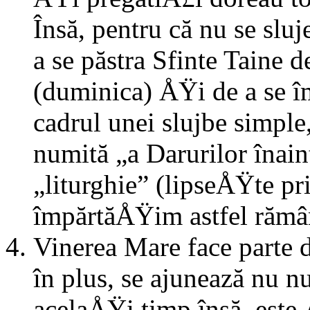
Însă, pentru că nu se sluj
a se păstra Sfinte Taine de
(duminica) ÅŸi de a se î
cadrul unei slujbe simple,
numită „a Darurilor înain
„liturghie” (lipseÅŸte pr
împărtăÅŸim astfel rămân
Vinerea Mare face parte di
în plus, se ajunează nu nu
acelaÅŸi timp însă, est