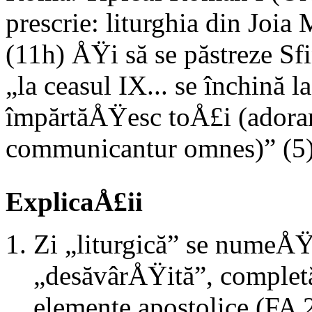
prescrie: liturghia din Joia
(11h) ÅŸi să se păstreze Sfi
„la ceasul IX... se închină 
împărtăÅŸesc toÅ£i (adora
communicantur omnes)” (5)
ExplicaÅ£ii
Zi „liturgică” se numeÅŸt
„desăvârÅŸită”, completă
elemente apostolice (FA 2