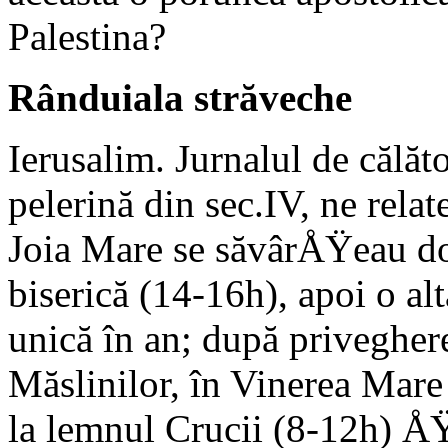
Palestina?
Rânduiala străveche
Ierusalim. Jurnalul de călăto
pelerină din sec.IV, ne rela
Joia Mare se săvârÅŸeau două
biserică (14-16h), apoi o alt
unică în an; după privegher
Măslinilor, în Vinerea Mare 
la lemnul Crucii (8-12h) ÅŸ