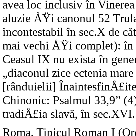
avea loc inclusiv în Vinerea
aluzie ÅŸi canonul 52 Trula
incontestabil în sec.X de că
mai vechi ÅŸi complet): în 
Ceasul IX nu exista în gener
„diaconul zice ectenia mar
[rânduielii] ÎnaintesfinÅ£it
Chinonic: Psalmul 33,9” (4).
tradiÅ£ia slavă, în sec.XVI.
Roma. Tipicul Roman I (Or