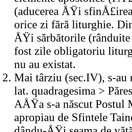
(aducerea ÅŸi sfinÅ£irea 
orice zi fără liturghie. D
ÅŸi sărbătorile (rânduite 
fost zile obligatoriu litur
nu au existat.
Mai târziu (sec.IV), s-au 
lat. quadragesima > Păres
AÅŸa s-a născut Postul 
apropiau de Sfintele Taine
dându-ÅŸi seama de vătă