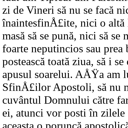
zi de Vineri să nu se facă ni
înaintesfinÅ£ite, nici o alt
masă să se pună, nici să se 
foarte neputincios sau prea
postească toată ziua, să i 
apusul soarelui. AÅŸa am lu
SfinÅ£ilor Apostoli, să nu
cuvântul Domnului către fari
ei, atunci vor posti în zilel
aceasta o poruncă apostolică