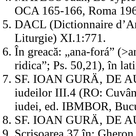
OCA 165-166, Roma 1962
DACL (Dictionnaire d’Ar
Liturgie) XI.1:771.
În greacă: „ana-forá” (>a
ridica”; Ps. 50,21), în lat
SF. IOAN GURÄ‚ DE AU
iudeilor III.4 (RO: Cuvân
iudei, ed. IBMBOR, Bucu
SF. IOAN GURÄ‚ DE AU
Scrisoarea 37 în: Gheron 