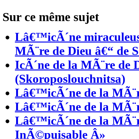
Sur ce même sujet
Lâ€™icÃ´ne miraculeuse
MÃ¨re de Dieu â€“ de 
IcÃ´ne de la MÃ¨re de
(Skoroposlouchnitsa)
Lâ€™icÃ´ne de la MÃ¨r
Lâ€™icÃ´ne de la MÃ¨r
Lâ€™icÃ´ne de la MÃ¨r
InÃ©puisable Â»