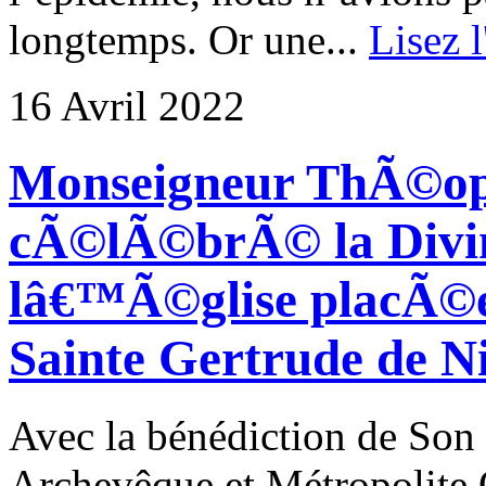
longtemps. Or une...
Lisez l
16 Avril 2022
Monseigneur ThÃ©op
cÃ©lÃ©brÃ© la Divin
lâ€™Ã©glise placÃ©e 
Sainte Gertrude de Ni
Avec la bénédiction de Son
Archevêque et Métropolite