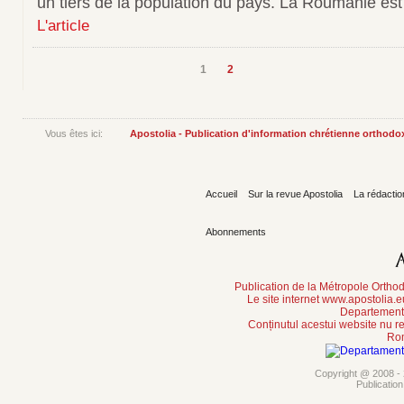
un tiers de la population du pays. La Roumanie est
L'article
1
2
Vous êtes ici:
Apostolia - Publication d'information chrétienne orthodo
Accueil
Sur la revue Apostolia
La rédactio
Abonnements
Publication de la Métropole Orth
Le site internet www.apostolia.
Departement 
Conținutul acestui website nu re
Rom
Copyright @ 2008 - 2
Publicatio