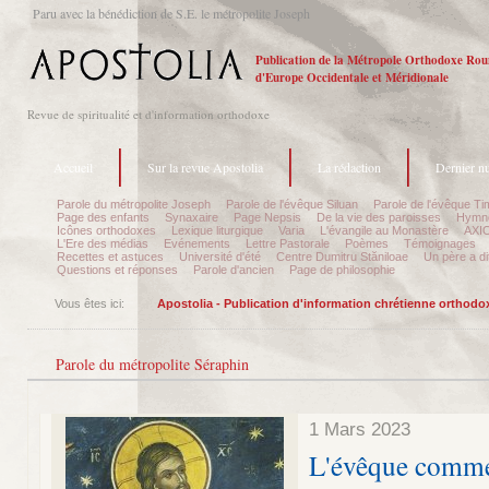
Paru avec la bénédiction de S.E. le métropolite Joseph
Publication de la Métropole Orthodoxe Ro
d'Europe Occidentale et Méridionale
Revue de spiritualité et d'information orthodoxe
Accueil
Sur la revue Apostolia
La rédaction
Dernier n
Parole du métropolite Joseph
Parole de l'évêque Siluan
Parole de l'évêque Ti
Page des enfants
Synaxaire
Page Nepsis
De la vie des paroisses
Hymnog
Icônes orthodoxes
Lexique liturgique
Varia
L'évangile au Monastère
AXIO
L'Ere des médias
Evénements
Lettre Pastorale
Poèmes
Témoignages
Recettes et astuces
Université d'été
Centre Dumitru Stăniloae
Un père a dit
Questions et réponses
Parole d'ancien
Page de philosophie
Vous êtes ici:
Apostolia - Publication d'information chrétienne orthodo
Parole du métropolite Séraphin
1 Mars 2023
L'évêque comme