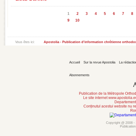
1
2
3
4
5
6
7
8
9
10
Vous êtes ici:
Apostolia - Publication d'information chrétienne orthodo
Accueil
Sur la revue Apostolia
La rédactio
Abonnements
Publication de la Métropole Orth
Le site internet www.apostolia.
Departement 
Conținutul acestui website nu re
Rom
Copyright @ 2008 - 2
Publicatio