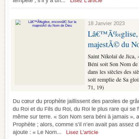
tempête ; s’il y a un...
Lisez L'article
18 Janvier 2023
Lâ€™Ã‰glise, e
majestÃ© du N
Saint Nikolaï de Jica,
Béni soit Son Nom de g
dans les siècles des siè
soit remplie de Sa glo
71, 19)
Du cœur du prophète jaillissent des paroles de grâ
du Roi et du Fils du Roi, du Roi le plus rare qui se 
même sur terre. « Son Nom sera béni à jamais », ava
Prophète ; alors, comme s’il n’en avait pas assez d
ajoute : « Le Nom...
Lisez L'article