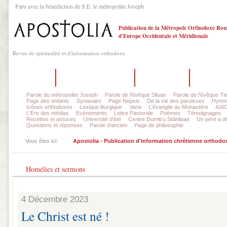
Paru avec la bénédiction de S.E. le métropolite Joseph
Publication de la Métropole Orthodoxe Ro
d'Europe Occidentale et Méridionale
Revue de spiritualité et d'information orthodoxe
Accueil
Sur la revue Apostolia
La rédaction
Dernier n
Parole du métropolite Joseph
Parole de l'évêque Siluan
Parole de l'évêque Ti
Page des enfants
Synaxaire
Page Nepsis
De la vie des paroisses
Hymnog
Icônes orthodoxes
Lexique liturgique
Varia
L'évangile au Monastère
AXIO
L'Ere des médias
Evénements
Lettre Pastorale
Poèmes
Témoignages
Recettes et astuces
Université d'été
Centre Dumitru Stăniloae
Un père a dit
Questions et réponses
Parole d'ancien
Page de philosophie
Vous êtes ici:
Apostolia - Publication d'information chrétienne orthodo
Homélies et sermons
4 Décembre 2023
Le Christ est né !