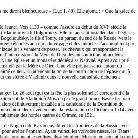
ns me diront bienheureuse « (Luc 1, 48). Elle ajouta : « Que la grâce de
e le Jeune). Vers 1130 – comme l’assure au début du XVI
siècle la
e
Vladimirovitch Dolgorouky. Elle fut aussitôt installée dans l’église
 Bogolioubsky, le fils d’Ioury, en partant du sud de la Russie, vers le
furent célébrées au cours du voyage et des miracles s’accomplirent par
laquelle ils venaient de passer, les chevaux qui transportaient la
re d’intercession à la Mère de Dieu devant son icône miraculeuse.
it, une église et un monastère dédiés à sa Nativité. Après avoir prié
re demandé par la Mère de Dieu. Une ville prit naissance autour du
 ce lieu. En attendant la fin de la construction de l’église qui, à
 fut transférée à Vladimir dans la nouvelle cathédrale richement
anger. Le 26 août (qui est la fête la plus solennelle) correspond à la
isoirement de Vladimir à Moscou par le grand prince Basile Ier pour
alors définitivement installée à la cathédrale de la Dormition du
commémore deux événements : la restauration de l’icône en 1514 avec
semblement des hordes tatares de Crimée, en 1521.
, de Nogaï et de Kazan envahirent les frontières de la Russie avec
 pour arrêter l’ennemi. Ayant vaincu les voïvodes russes, les Tatars
lards, profanant les églises. Ils atteignirent Moscou en semant la mort