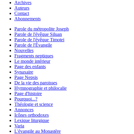
Archives
Auteurs
Contact
Abonnements
Parole du métropolite Joseph
Parole de l'évêque Siluan
Parole de l'évêque Timotei
Parole de l'Évangile
Nouvelles
Fragments neptiques
Le monde intérieur
Page des enfants
Synaxaire
Page Nepsis
De la vie des paroisses
Hymnographie et philocalie
Page d'histoire
Pourquoi...?
Théologie et science
Annonces
Icônes orthodoxes
Lexique liturgique
Varia
L'évangile au Monastère