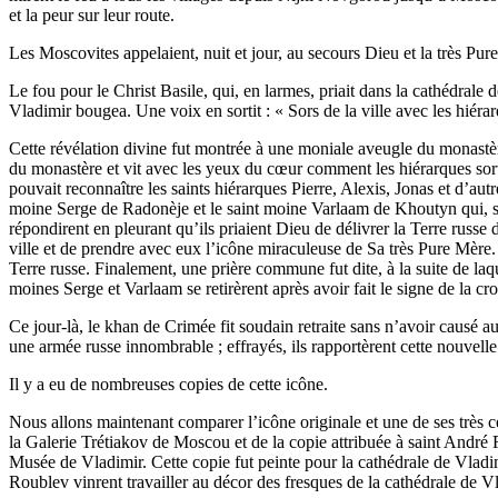
et la peur sur leur route.
Les Moscovites appelaient, nuit et jour, au secours Dieu et la très Pur
Le fou pour le Christ Basile, qui, en larmes, priait dans la cathédrale
Vladimir bougea. Une voix en sortit : « Sors de la ville avec les hiérar
Cette révélation divine fut montrée à une moniale aveugle du monastère
du monastère et vit avec les yeux du cœur comment les hiérarques sort
pouvait reconnaître les saints hiérarques Pierre, Alexis, Jonas et d’aut
moine Serge de Radonèje et le saint moine Varlaam de Khoutyn qui, s’
répondirent en pleurant qu’ils priaient Dieu de délivrer la Terre russe d
ville et de prendre avec eux l’icône miraculeuse de Sa très Pure Mère.
Terre russe. Finalement, une prière commune fut dite, à la suite de laq
moines Serge et Varlaam se retirèrent après avoir fait le signe de la croi
Ce jour-là, le khan de Crimée fit soudain retraite sans n’avoir causé
une armée russe innombrable ; effrayés, ils rapportèrent cette nouvell
Il y a eu de nombreuses copies de cette icône.
Nous allons maintenant comparer l’icône originale et une de ses très cé
la Galerie Trétiakov de Moscou et de la copie attribuée à saint André 
Musée de Vladimir. Cette copie fut peinte pour la cathédrale de Vladim
Roublev vinrent travailler au décor des fresques de la cathédrale de V