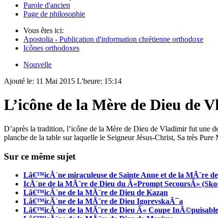
Parole d'ancien
Page de philosophie
Vous êtes ici:
Apostolia - Publication d'information chrétienne orthodoxe
Icônes orthodoxes
Nouvelle
Ajouté le:
11 Mai 2015
L'heure:
15:14
L’icône de la Mère de Dieu de V
D’après la tradition, l’icône de la Mère de Dieu de Vladimir fut une de
planche de la table sur laquelle le Seigneur Jésus-Christ, Sa très Pure 
Sur ce même sujet
Lâ€™icÃ´ne miraculeuse de Sainte Anne et de la MÃ¨re d
IcÃ´ne de la MÃ¨re de Dieu du Â«Prompt SecoursÂ» (Skor
Lâ€™icÃ´ne de la MÃ¨re de Dieu de Kazan
Lâ€™icÃ´ne de la MÃ¨re de Dieu IgorevskaÃ¯a
Lâ€™icÃ´ne de la MÃ¨re de Dieu Â« Coupe InÃ©puisabl