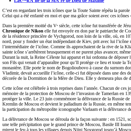
Lâ€™icÃ´ne de la MÃ¨re de Dieu de Maxime
C’est en regardant les trois icônes que la Toute Sainte répéta la parol
Celui qui a été enfanté en moi et que ma grâce soient avec ces icônes 
Dans la première moitié du V
siècle, cette icône fut transférée de J
e
Chronique de Nikon
elle fut envoyée en don par le patriarche de Co
de la résidence princière de Vychgorod, non loin de la ville, où, en 107
nord, pour y fonder un état indépendant de Kiev, prit avec lui l’icône
l’intermédiaire de l’icône. Comme ils approchaient de la rive de la Klia
sainte icône s’arrêtèrent brusquement et ne purent plus avancer, même
Durant la nuit, la Reine Céleste lui apparut et lui ordonna de déposer l
son Fils qui venait d’apparaître pour qu’Il protège ce lieu et toute la 
monastère. Elle porte le nom de Bogolioubovo à cause du surnom donné 
Vladimir, devait accueillir l’icône, celle-ci fut déposée dans une des d
décorée de la Dormition de la Mère de Dieu. Elle y demeura plus de d
Cette icône est célébrée à trois reprises dans l’année. Chacun de ces jou
mémoire de la protection de Moscou de l’invasion de Tamerlan en 1395.
protéger la ville. Le 23 juin commémore la délivrance de la Russie de 
Kremlin de Moscou et devient le palladium de la Russie, en même tem
la participation du métropolite iconographe Varlaam et la délivrance 
La délivrance de Moscou se déroula de la façon suivante : en 1521, s
une telle précipitation que le grand prince de Moscou, Basile III Ioan
mirent le feu à tous les villages depuis Nijni Novgorod jusqu’à Moscou, 