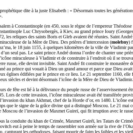
e prophétique dite à la juste Elisabeth : « Désormais toutes les génératio
».
érusalem à Constantinople (en 450, sous le règne de l’empereur Théodos
nstantinople Luc Chrysobergès, à Kiev, au grand prince Ioury (Georges) 
2, les reliques des saints Boris et Gleb avaient été réunies. Saint André
 miraculeuse de la Mère de Dieu. Des prières d’intercession (
molebny
) 
z’ma, le 18 juin 1155, à quelques kilomètres de la ville de Vladimir par 
 d’un seul pas. Le saint prince André donna l’ordre de chanter une priè
’icône miraculeuse à Vladimir et de construire à l’endroit où il se trouva
Terre russe, elle devint invisible. Saint André fit construire le monastè
au prince qui vouait à Dieu un grand amour et parce que Dieu avait aimé
eux églises édifiées par le prince en ce lieu. Le 21 septembre 1160, elle
eux siècles et devint désormais l’icône de la Mère de Dieu de Vladimir.
rs de fête est lié à la délivrance du peuple russe de l’asservissement étr
 Lors de cette invasion, l’icône miraculeuse avait été transférée prov
l’invasion du khan Akhmat, chef de la Horde d’or, en 1480. L’icône est 
ps que le signe de la grâce divine qui a distingué Moscou. Le 21 mai 
de Moscou de l’invasion de Maxmet Guireï, qui fit irruption avec le ras
ous la conduite du khan de Crimée, Maxmet Guiréï, les Tatars de Crimée
novitch eut à peine le temps de rassembler son armée sur la rive de l’Oka
capturant les orthodoxes, faisant mourir de faim les faibles et les vieil