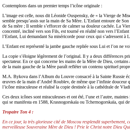
Contemplons dans un premier temps l’icône originale :
L’image est celle, nous dit Léonide Ouspensky, de « la Vierge de Misér
semble presqu’assis sur la main de Sa Mère. L’Enfant entoure de Son 
de Sa mère ; Il semble s’efforcer de calmer sa douleur cachée. La Vier
concentré, incliné vers son Fils, est tourné en réalité non vers l’Enfa
l’Enfant, Lui demandant Sa miséricorde pour ceux qui s’adressent à Lu
L’Enfant est représenté la jambe gauche repliée sous Lui et l’on ne voi
La copie s’éloigne légèrement de l’original. Il y a deux différences pr
spectateur. En ce qui concerne les mains de la Mère de Dieu, certains 
de la main gauche de la Mère paraît refléter un contenu spirituel propre
M.A. Bykova dans l’Album du Louvre consacré à la Sainte Russie écrit :
œuvres de la main d’André Roublev, de même que l’infinie douceur qui 
l’icône miraculeuse et réalisé la copie destinée à la cathédrale de Vladi
Ces deux icônes sont miraculeuses et ont été, l’une et l’autre, mainte
qui se manifesta en 1588, Krasnogorskaïa ou Tchernogorskaïa, qui d
Tropaire Ton 4 :
En ce jour, la très glorieuse cité de Moscou resplendit superbement, 
merveilleuse Souveraine Mère de Dieu ! Prie le Christ notre Dieu Qui S’