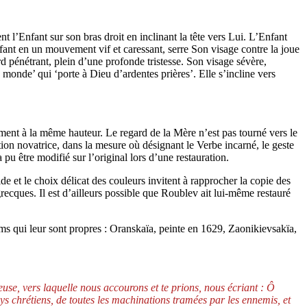
 l’Enfant sur son bras droit en inclinant la tête vers Lui. L’Enfant
ant en un mouvement vif et caressant, serre Son visage contre la joue
d pénétrant, plein d’une profonde tristesse. Son visage sévère,
 monde’ qui ‘porte à Dieu d’ardentes prières’. Elle s’incline vers
uement à la même hauteur. Le regard de la Mère n’est pas tourné vers le
ion novatrice, dans la mesure où désignant le Verbe incarné, le geste
 pu être modifié sur l’original lors d’une restauration.
 et le choix délicat des couleurs invitent à rapprocher la copie des
cques. Il est d’ailleurs possible que Roublev ait lui-même restauré
oms qui leur sont propres : Oranskaïa, peinte en 1629, Zaonikievsakïa,
use, vers laquelle nous accourons et te prions, nous écriant : Ô
ays chrétiens, de toutes les machinations tramées par les ennemis, et