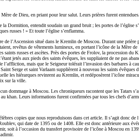
e Mère de Dieu, en priant pour leur salut. Leurs prières furent entendues
 de la Dormition, entendit soudain un grand bruit ; les portes de l’églis
ques russes ! » Et toute l’église s’enflamma.
 de l’Ascension situé dans le Kremlin de Moscou. Durant une prière plei
aient, revêtus de vêtements lumineux, en portant l’icône de la Mère de
res saints russes et ascètes. Près des portes de Frolov, la procession du 
étant jetés aux pieds des saints évêques, les suppliaient de ne pas ab
e l’affliction, mais que le Seigneur tolérait l’invasion des barbares à ca
 Saint Serge et saint Varlaam supplièrent à nouveau les saints évêques d
uelle les hiérarques revinrent au Kremlin, et redéposèrent l’icône miracul
x sur la ville.
 aucun dommage à Moscou. Les chroniqueurs racontent que les Tatars s’a
e au khan. Leurs informations furent confirmées par tous les chefs d’arm
lèbres copies que nous reproduisons dans cet article. Il s’agit donc de 
Roublev, qui date de 1395 ou de 1408. Elle est donc antérieure aux évén
ir, soit à l’occasion du transfert provisoire de l’icône à Moscou en 1395
ladimir.