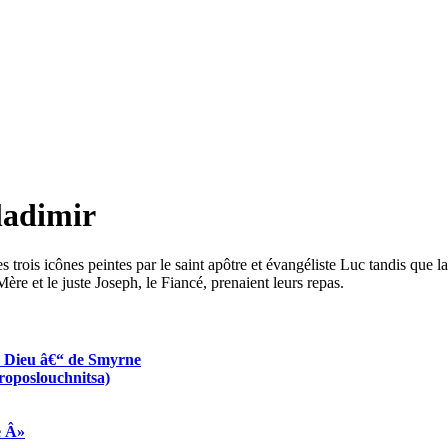
ladimir
s trois icônes peintes par le saint apôtre et évangéliste Luc tandis que 
Mère et le juste Joseph, le Fiancé, prenaient leurs repas.
e Dieu â€“ de Smyrne
oposlouchnitsa)
e Â»