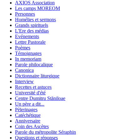
AXIOS Association
Les camps MOREOM
Personnes
Homélies et sermons
Grands spirituels
L'Ere des médias
Evénements
Lettre Pastorale
Poèmes
Témoignages
In memoriam
Parole philocalique
Canonica
Dictionnaire liturgique
Interview
Recettes et astuces
Université d'été
Centre Dumitru Stăniloae
Un père a dit...
Pèlerinages
Catéchétique
Anniversaire
Coin des Ascètes
Parole du métropolite Séraphin
Questions et réponses