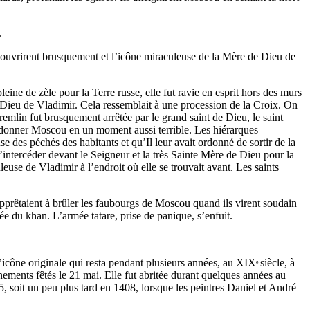
.
e s’ouvrirent brusquement et l’icône miraculeuse de la Mère de Dieu de
ne de zèle pour la Terre russe, elle fut ravie en esprit hors des murs
 Dieu de Vladimir. Cela ressemblait à une procession de la Croix. On
Kremlin fut brusquement arrêtée par le grand saint de Dieu, le saint
andonner Moscou en un moment aussi terrible. Les hiérarques
use des péchés des habitants et qu’Il leur avait ordonné de sortir de la
’intercéder devant le Seigneur et la très Sainte Mère de Dieu pour la
euse de Vladimir à l’endroit où elle se trouvait avant. Les saints
pprêtaient à brûler les faubourgs de Moscou quand ils virent soudain
ée du khan. L’armée tatare, prise de panique, s’enfuit.
l’icône originale qui resta pendant plusieurs années, au XIX
siècle, à
e
ements fêtés le 21 mai. Elle fut abritée durant quelques années au
, soit un peu plus tard en 1408, lorsque les peintres Daniel et André