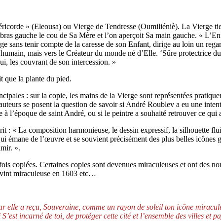
icorde » (Eleousa) ou Vierge de Tendresse (Oumiliéniè). La Vierge tient
bras gauche le cou de Sa Mère et l’on aperçoit Sa main gauche. « L’Enf
ge sans tenir compte de la caresse de son Enfant, dirige au loin un regar
nt humain, mais vers le Créateur du monde né d’Elle. ‘Sûre protectrice du
i, les couvrant de son intercession. »
t que la plante du pied.
incipales : sur la copie, les mains de la Vierge sont représentées pratiq
auteurs se posent la question de savoir si André Roublev a eu une intent
 à l’époque de saint André, ou si le peintre a souhaité retrouver ce qui a
 « La composition harmonieuse, le dessin expressif, la silhouette fluide
émane de l’œuvre et se souvient précisément des plus belles icônes gre
mir. ».
s fois copiées. Certaines copies sont devenues miraculeuses et ont des n
evint miraculeuse en 1603 etc…
car elle a reçu, Souveraine, comme un rayon de soleil ton icône miracule
est incarné de toi, de protéger cette cité et l’ensemble des villes et p