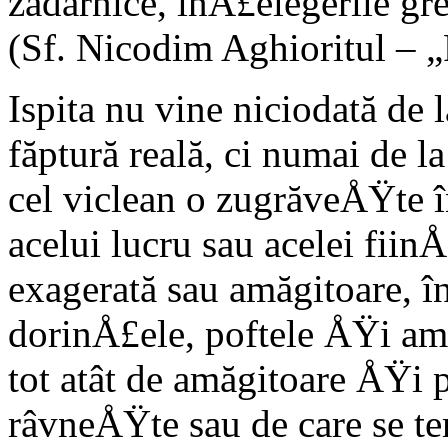
zadarnice, înÅ£elegerile gr
(Sf. Nicodim Aghioritul – „
Ispita nu vine niciodată de l
făptură reală, ci numai de l
cel viclean o zugrăveÅŸte î
acelui lucru sau acelei fii
exagerată sau amăgitoare, în
dorinÅ£ele, poftele ÅŸi am
tot atât de amăgitoare ÅŸi p
râvneÅŸte sau de care se t