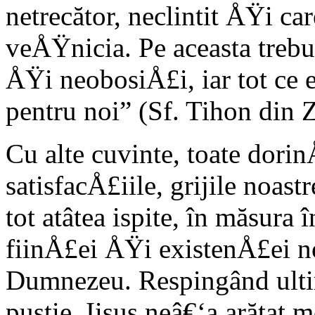
netrecător, neclintit ÅŸi ca
veÅŸnicia. Pe aceasta trebu
ÅŸi neobosiÅ£i, iar tot ce e
pentru noi” (Sf. Tihon din Z
Cu alte cuvinte, toate dorin
satisfacÅ£iile, grijile noast
tot atâtea ispite, în măsura 
fiinÅ£ei ÅŸi existenÅ£ei no
Dumnezeu. Respingând ultima
pustie, Iisus neâ€‘a arătat 