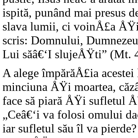
ispită, punând mai presus d
slava lumii, ci voinÅ£a ÅŸi
scris: Domnului, Dumnezeul
Lui săâ€‘I slujeÅŸti” (Mt. 
A alege împărăÅ£ia acestei
minciuna ÅŸi moartea, căzân
face să piară ÅŸi sufletul 
„Ceâ€‘i va folosi omului da
iar sufletul său îl va pierde