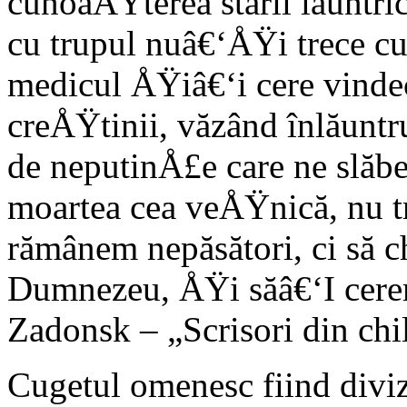
cunoaÅŸterea stării lăuntr
cu trupul nuâ€‘ÅŸi trece c
medicul ÅŸiâ€‘i cere vindec
creÅŸtinii, văzând înlăuntr
de neputinÅ£e care ne slăbe
moartea cea veÅŸnică, nu t
rămânem nepăsători, ci să c
Dumnezeu, ÅŸi săâ€‘I cerem
Zadonsk – „Scrisori din chi
Cugetul omenesc fiind diviz