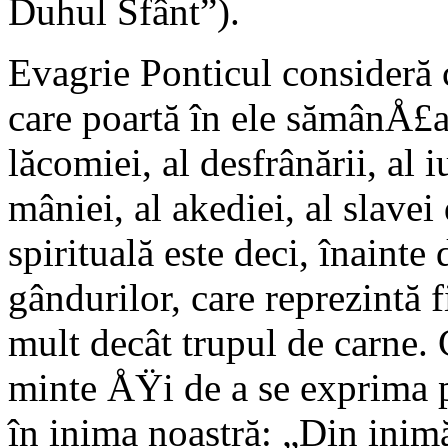
Duhul Sfânt”).
Evagrie Ponticul consideră c
care poartă în ele sămânÅ£a 
lăcomiei, al desfrânării, al iu
mâniei, al akediei, al slav
spirituală este deci, înainte
gândurilor, care reprezintă 
mult decât trupul de carne. 
minte ÅŸi de a se exprima p
în inima noastră: „Din inimă