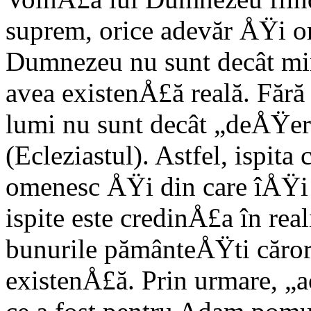
suprem, orice adevăr ÅŸi or
Dumnezeu nu sunt decât mi
avea existenÅ£ă reală. Fără
lumi nu sunt decât „deÅŸe
(Ecleziastul). Astfel, ispita
omenesc ÅŸi din care îÅŸi t
ispite este credinÅ£a în rea
bunurile pământeÅŸti căror
existenÅ£ă. Prin urmare, „a