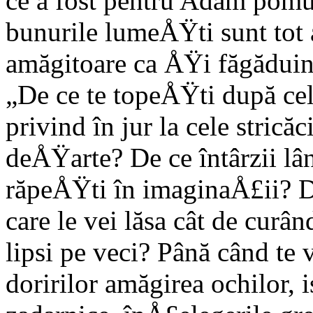
ce a fost pentru Adam pomul 
bunurile lumeÅŸti sunt tot
amăgitoare ca ÅŸi făgăduin
„De ce te topeÅŸti după ce
privind în jur la cele strică
deÅŸarte? De ce întârzii lân
răpeÅŸti în imaginaÅ£ii? D
care le vei lăsa cât de curâ
lipsi pe veci? Până când te 
doririlor amăgirea ochilor, i