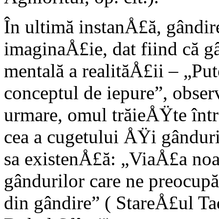
În ultimă instanÅ£ă, gândir
imaginaÅ£ie, dat fiind că g
mentală a realităÅ£ii – „Pu
conceptul de iepure”, obser
urmare, omul trăieÅŸte într
cea a cugetului ÅŸi gânduril
sa existenÅ£ă: „ViaÅ£a noas
gândurilor care ne preocupă
din gândire” ( StareÅ£ul Ta