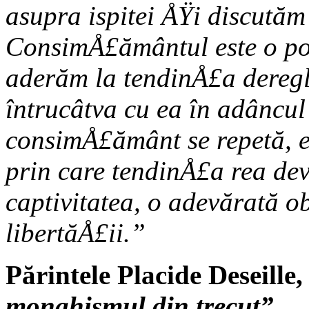
asupra ispitei ÅŸi discută
ConsimÅ£ământul este o po
aderăm la tendinÅ£a deregl
întrucâtva cu ea în adâncul
consimÅ£ământ se repetă, e
prin care tendinÅ£a rea de
captivitatea, o adevărată o
libertăÅ£ii.”
Părintele Placide Deseille
monahismul din trecut”