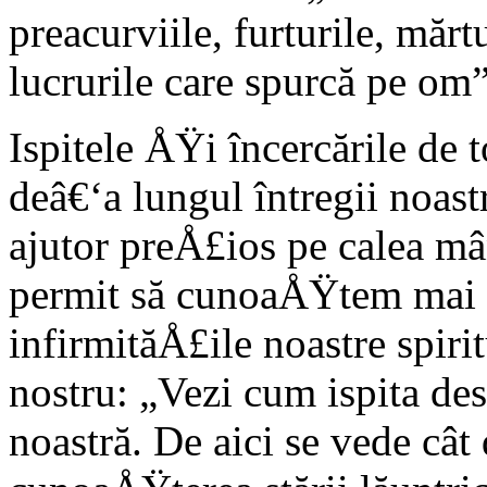
preacurviile, furturile, mărt
lucrurile care spurcă pe om
Ispitele ÅŸi încercările de 
deâ€‘a lungul întregii noas
ajutor preÅ£ios pe calea mân
permit să cunoaÅŸtem mai 
infirmităÅ£ile noastre spirit
nostru: „Vezi cum ispita de
noastră. De aici se vede cât 