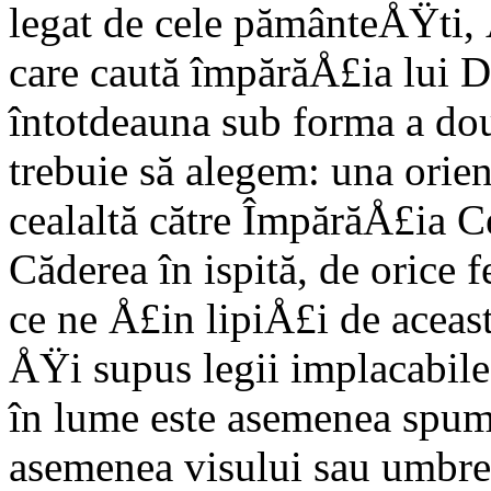
legat de cele pământeÅŸti,
care caută împărăÅ£ia lui D
întotdeauna sub forma a do
trebuie să alegem: una orien
cealaltă către ÎmpărăÅ£ia 
Căderea în ispită, de orice f
ce ne Å£in lipiÅ£i de aceast
ÅŸi supus legii implacabile 
în lume este asemenea spume
asemenea visului sau umbrei