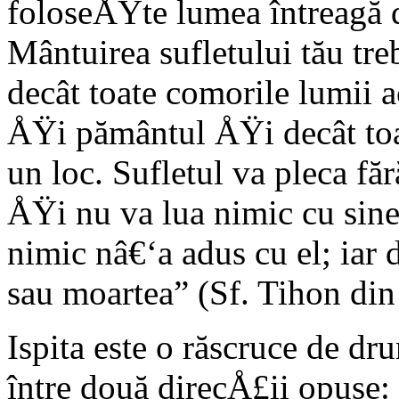
foloseÅŸte lumea întreagă d
Mântuirea sufletului tău tr
decât toate comorile lumii 
ÅŸi pământul ÅŸi decât toat
un loc. Sufletul va pleca făr
ÅŸi nu va lua nimic cu sine
nimic nâ€‘a adus cu el; iar d
sau moartea” (Sf. Tihon din 
Ispita este o răscruce de dr
între două direcÅ£ii opuse: 