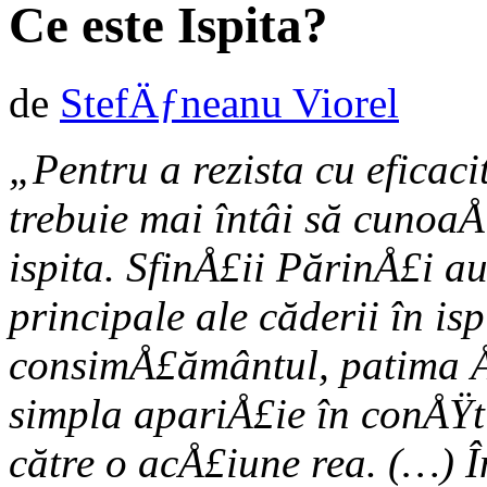
Ce este Ispita?
de
StefÄƒneanu Viorel
„Pentru a rezista cu eficaci
trebuie mai întâi să cunoa
ispita. SfinÅ£ii PărinÅ£i a
principale ale căderii în isp
consimÅ£ământul, patima ÅŸ
simpla apariÅ£ie în conÅŸt
către o acÅ£iune rea. (…) 