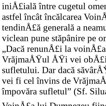
iniÅ£ială între cugetul om
astfel încât încălcarea Voi
tendinÅ£ă generală a neamu
viclean pune stăpânire pe o
„Dacă renunÅ£i la voinÅ£a t
VrăjmaÅŸul ÅŸi vei obÅ£in
sufletului. Dar dacă săvârÅ
vei fi cel învins de Vrăjm
împovăra sufletul” (Sf. Silu
VoinÅ£a lui Dumnezeu fiin