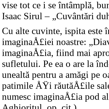
vise tot ce i se întâmplă, bu
Isaac Sirul – „Cuvântări d
Cu alte cuvinte, ispita este
imaginaÅ£iei noastre: „Diav
imaginaÅ£ia, fiind mai apro
sufletului. Pe ea o are la 
unealtă pentru a amăgi pe 
patimile ÅŸi răutăÅ£ile sal
numesc imaginaÅ£ia pod al 
Aghioritul, op. cit.).