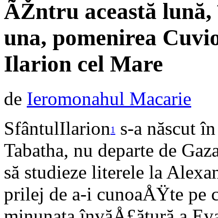
ÃŽntru această lună, 
una, pomenirea Cuvio
Ilarion cel Mare
de
Ieromonahul Macarie
SfântulIlarion
s-a născut în
1
Tabatha, nu departe de Gaza.
să studieze literele la Alexa
prilej de a-i cunoaÅŸte pe 
minunata învăÅ£ătură a Evan