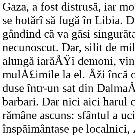
Gaza, a fost distrusă, iar m
se hotărî să fugă în Libia. D
gândind că va găsi singurăt
necunoscut. Dar, silit de mi
alungă iarăÅŸi demoni, vin
mulÅ£imile la el. Åži încă o
duse într-un sat din DalmaÅ
barbari. Dar nici aici harul 
rămâne ascuns: sfântul a uci
înspăimântase pe localnici, 