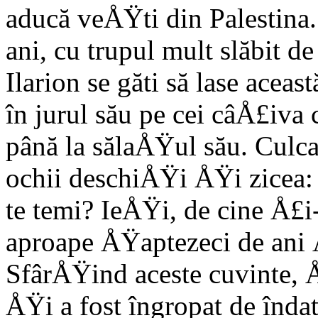
aducă veÅŸti din Palestina.
ani, cu trupul mult slăbit d
Ilarion se găti să lase aceas
în jurul său pe cei câÅ£iva
până la sălaÅŸul său. Culca
ochii deschiÅŸi ÅŸi zicea: 
te temi? IeÅŸi, de cine Å£i-e
aproape ÅŸaptezeci de ani 
SfârÅŸind aceste cuvinte, 
ÅŸi a fost îngropat de înda