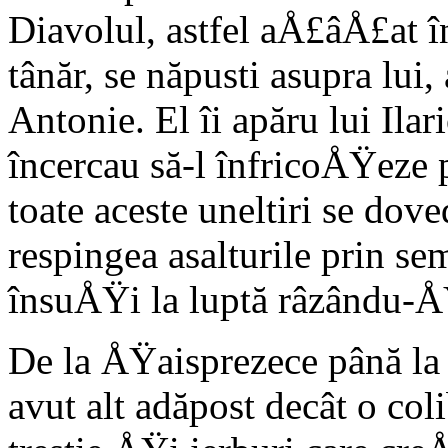
Diavolul, astfel aÅ£âÅ£at î
tânăr, se năpusti asupra lu
Antonie. El îi apăru lui Ilar
încercau să-l înfricoÅŸeze 
toate aceste uneltiri se dove
respingea asalturile prin s
însuÅŸi la luptă râzându-Å
De la ÅŸaisprezece până la 
avut alt adăpost decât o col