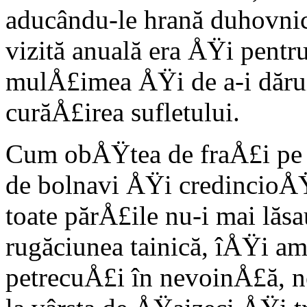
aducându-le hrană duhovnice
vizită anuală era ÅŸi pentru
mulÅ£imea ÅŸi de a-i dărui
curăÅ£irea sufletului.
Cum obÅŸtea de fraÅ£i pe 
de bolnavi ÅŸi credincioÅŸi
toate părÅ£ile nu-i mai lăsa
rugăciunea tainică, îÅŸi ami
petrecuÅ£i în nevoinÅ£ă, 