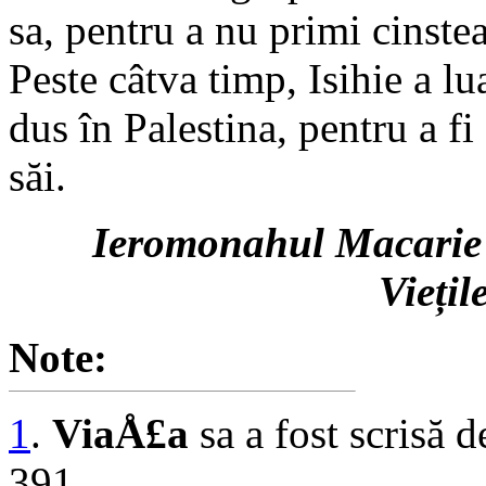
sa, pentru a nu primi cinste
Peste câtva timp, Isihie a lu
dus în Palestina, pentru a f
săi.
Ieromonahul Macarie 
Viețil
Note:
1
.
ViaÅ£a
sa a fost scrisă 
391.