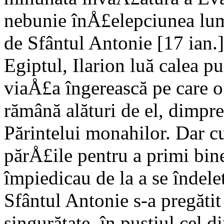
nebunie înÅ£elepciunea lum
de Sfântul Antonie [17 ian.],
Egiptul, Ilarion luă calea pu
viaÅ£a îngerească pe care o
rămână alături de el, dimpre
Părintelui monahilor. Dar 
părÅ£ile pentru a primi bin
împiedicau de la a se îndele
Sfântul Antonie s-a pregătit
singurătate, în pustiul cel d