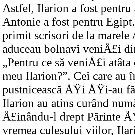
Astfel, Ilarion a fost pentr
Antonie a fost pentru Egipt.
primit scrisori de la marele 
aduceau bolnavi veniÅ£i din
„Pentru ce să veniÅ£i atâta 
meu Ilarion?”. Cei care au
pustnicească ÅŸi ÅŸi-au făc
Ilarion au atins curând num
Å£inându-l drept Părinte ÅŸ
vremea culesului viilor, Ila