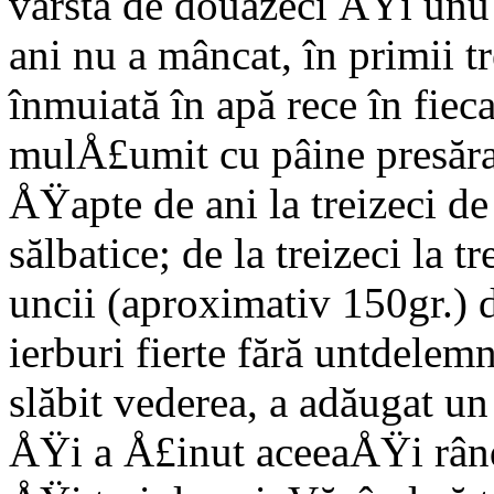
vârsta de douăzeci ÅŸi unu
ani nu a mâncat, în primii t
înmuiată în apă rece în fiecar
mulÅ£umit cu pâine presăra
ÅŸapte de ani la treizeci de 
sălbatice; de la treizeci la 
uncii (aproximativ 150gr.)
ierburi fierte fără untdelemn
slăbit vederea, a adăugat un
ÅŸi a Å£inut aceeaÅŸi rând