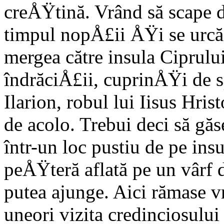
creÅŸtină. Vrând să scape d
timpul nopÅ£ii ÅŸi se urcă
mergea către insula Ciprului
îndrăciÅ£ii, cuprinÅŸi de s
Ilarion, robul lui Iisus Hris
de acolo. Trebui deci să găs
într-un loc pustiu de pe in
peÅŸteră aflată pe un vârf 
putea ajunge. Aici rămase v
uneori vizita credinciosului 