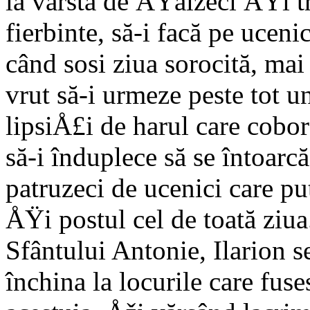
la vârsta de ÅŸaizeci ÅŸi tr
fierbinte, să-i facă pe uceni
când sosi ziua sorocită, ma
vrut să-i urmeze peste tot un
lipsiÅ£i de harul care cobo
să-i înduplece să se întoarc
patruzeci de ucenici care pu
ÅŸi postul cel de toată ziu
Sfântului Antonie, Ilarion s
închina la locurile care fu