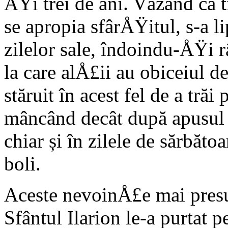
ÅŸi trei de ani. Văzând că t
se apropia sfârÅŸitul, s-a l
zilelor sale, îndoindu-ÅŸi r
la care alÅ£ii au obiceiul d
stăruit în acest fel de a trăi
mâncând decât după apusul 
chiar și în zilele de sărbăt
boli.
Aceste nevoinÅ£e mai presu
Sfântul Ilarion le-a purtat