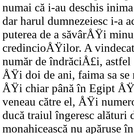
numai că i-au deschis inima 
dar harul dumnezeiesc i-a a
puterea de a săvârÅŸi minu
credincioÅŸilor. A vindeca
număr de îndrăciÅ£i, astfel
ÅŸi doi de ani, faima sa se 
ÅŸi chiar până în Egipt ÅŸ
veneau către el, ÅŸi numero
ducă traiul îngeresc alături
monahicească nu apăruse înc