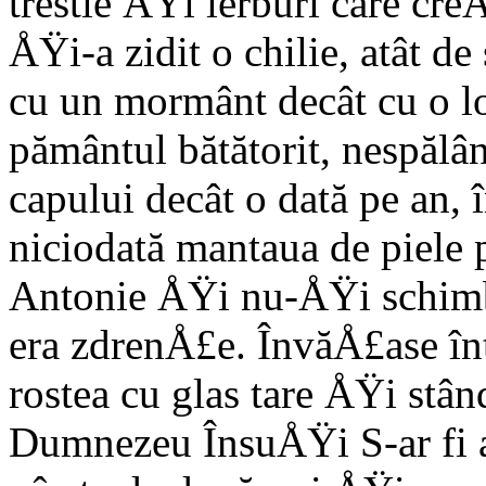
trestie ÅŸi ierburi care cr
ÅŸi-a zidit o chilie, atât 
cu un mormânt decât cu o l
pământul bătătorit, nespăl
capului decât o dată pe an, 
niciodată mantaua de piele p
Antonie ÅŸi nu-ÅŸi schim
era zdrenÅ£e. ÎnvăÅ£ase înt
rostea cu glas tare ÅŸi stând
Dumnezeu ÎnsuÅŸi S-ar fi af