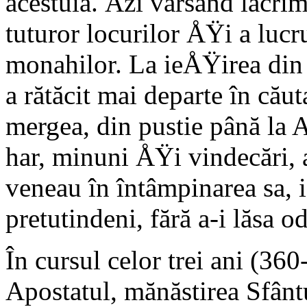
acestuia. Åži vărsând lacrim
tuturor locurilor ÅŸi a lucru
monahilor. La ieÅŸirea din 
a rătăcit mai departe în cău
mergea, din pustie până la A
har, minuni ÅŸi vindecări,
veneau în întâmpinarea sa, i
pretutindeni, fără a-i lăsa o
În cursul celor trei ani (360-
Apostatul, mănăstirea Sfântu