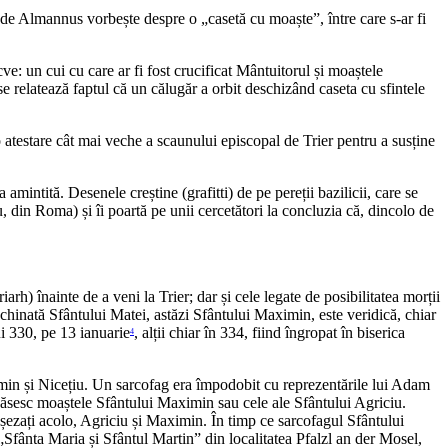
 de Almannus vorbește despre o „casetă cu moaște”, între care s-ar fi
cve: un cui cu care ar fi fost crucificat Mântuitorul și moaștele
se relatează faptul că un călugăr a orbit deschizând caseta cu sfintele
 atestare cât mai veche a scaunului episcopal de Trier pentru a susține
amintită. Desenele creștine (grafitti) de pe pereții bazilicii, care se
in Roma) și îi poartă pe unii cercetători la concluzia că, dincolo de
rh) înainte de a veni la Trier; dar și cele legate de posibilitatea morții
nchinată Sfântului Matei, astăzi Sfântului Maximin, este veridică, chiar
ui 330, pe 13 ianuarie
, alții chiar în 334, fiind îngropat în biserica
4
ximin și Nicețiu. Un sarcofag era împodobit cu reprezentările lui Adam
se găsesc moaștele Sfântului Maximin sau cele ale Sfântului Agriciu.
i așezați acolo, Agriciu și Maximin. În timp ce sarcofagul Sfântului
 „Sfânta Maria și Sfântul Martin” din localitatea Pfalzl an der Mosel,