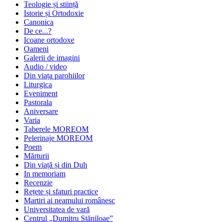
Teologie și stiință
Istorie și Ortodoxie
Canonica
De ce...?
Icoane ortodoxe
Oameni
Galerii de imagini
Audio / video
Din viața parohiilor
Liturgica
Eveniment
Pastorala
Aniversare
Varia
Taberele MOREOM
Pelerinaje MOREOM
Poem
Mărturii
Din viață și din Duh
In memoriam
Recenzie
Rețete și sfaturi practice
Martiri ai neamului românesc
Universitatea de vară
Centrul „Dumitru Stăniloae”