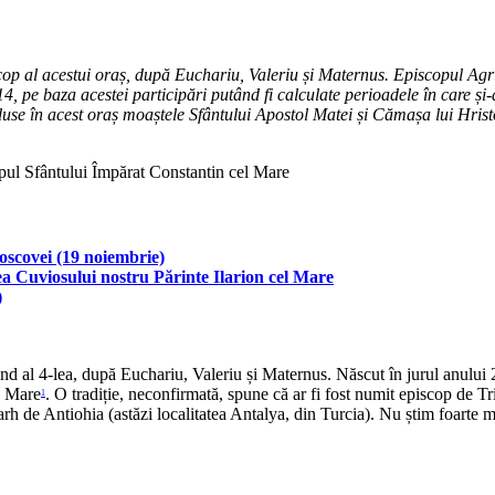
iscop al acestui oraș, după Euchariu, Valeriu și Maternus. Episcopul Agri
14, pe baza acestei participări putând fi calculate perioadele în care și
aduse în acest oraș moaștele Sfântului Apostol Matei și Cămașa lui Hristo
oscovei (19 noiembrie)
a Cuviosului nostru Părinte Ilarion cel Mare
)
ind al 4-lea, după Euchariu, Valeriu și Maternus. Născut în jurul anului 26
l Mare
. O tradiție, neconfirmată, spune că ar fi fost numit episcop de Tri
1
triarh de Antiohia (astăzi localitatea Antalya, din Turcia). Nu știm foarte 