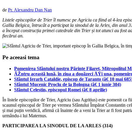
de
Pr. Alexandru Dan Nan
Listele episcopilor de Trier îl numesc pe Agriciu ca fiind al 4-lea ep
Gallia Belgica, întrucât a participat la sinodul de la Arles, din anul 3
a început construcția primei catedrale din Trier și tot atunci au fost 
fiecărui an.
Pe aceeasi tema
Pomenirea Sfântului nostru Părinte Filaret, Mitropolitul M
ÃŽntru această lună, în ziua a douăzeci ÅŸi una, pomenire
Sfântul Ierarh Cataldie, episcop de Taranto (â€ 10 mai 685
Sfântul Mucenic Proclu de la Bologna (â€ 1 iunie 304)
Sfântul Celestin, episcopul Romei (â€ 8 aprilie)
În listele episcopilor de Trier, Agriciu (sau Agritius) este pomenit ca fi
scaunul episcopal de Trier pe vremea Sfântului Împărat Constantin ce
și mai puțin veridică, afirmă că înainte de a veni la Trier ar fi fost pa
urmându-i lui Maternus.
PARTICIPAREA LA SINODUL DE LA ARLES (314)