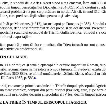
elix, la sinodul de la Arles. Acest sinod a reglementat, între anii 303 și
ceput în timpul persecuției lui Dioclețian (284-305). Mulți creștini au adu
Această problemă s-a pus cu precădere în nordul Africii, în anul 312, când
ditor
, care predase cărțile sfinte pentru a-și salva viața.
 întâi pe Maiorinus († 313), iar mai apoi pe Donatus († 355). Sinodul de
 personal, dar a fost reprezentat de doi preoți și de doi diaconi. Președi
mportanța scaunului episcopal de Trier în Gallia Belgica. Sinodul s-a ocupa
orilor și a apostaților.
ătate practică pentru tânăra comunitate din Trier; întrucât nu sunt cunoscu
at activitatea predecesorii săi.
NTIN CEL MARE
n. El a primit, ca și ceilalți episcopi din cetățile Imperiului Roman, du
posibil recomandarea să fie ridicată o nouă biserică. Într-adevăr, există 
illers (830-889), se afirmă următoarele: „Sfânta Elena, născută în Trier,
III, Paris 1867, p. 583)
.
2
rici, construcția primei catedrale din Trier în timpul episcopului Agrici
un mare complex, compus din patru biserici (bazilici), care, și pe baza da
nstruită în al doilea deceniu al secolului al IV-lea, deci în timpul episco
SE LA TRIER ÎN TIMPUL EPISCOPULUI AGRICIU