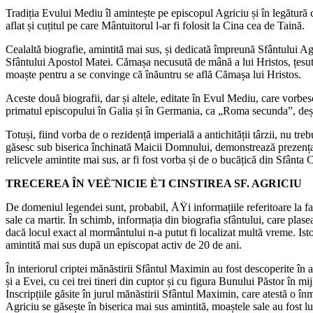
Tradiția Evului Mediu îl amintește pe episcopul Agriciu și în legătură
aflat și cuțitul pe care Mântuitorul l-ar fi folosit la Cina cea de Taină.
Cealaltă biografie, amintită mai sus, și dedicată împreună Sfântului Agric
Sfântului Apostol Matei. Cămașa necusută de mână a lui Hristos, țesută
moaște pentru a se convinge că înăuntru se află Cămașa lui Hristos.
Aceste două biografii, dar și altele, editate în Evul Mediu, care vorbe
primatul episcopului în Galia și în Germania, ca „Roma secunda”, deși n
Totuși, fiind vorba de o rezidență imperială a antichității târzii, nu tre
găsesc sub biserica închinată Maicii Domnului, demonstrează prezența 
relicvele amintite mai sus, ar fi fost vorba și de o bucățică din Sfânta
TRECEREA ÎN VEÈ˜NICIE È˜I CINSTIREA SF. AGRICIU
De domeniul legendei sunt, probabil, ÅŸi informațiile referitoare la fapt
sale ca martir. În schimb, informația din biografia sfântului, care plas
dacă locul exact al mormântului n-a putut fi localizat multă vreme. Istor
amintită mai sus după un episcopat activ de 20 de ani.
În interiorul criptei mănăstirii Sfântul Maximin au fost descoperite în
și a Evei, cu cei trei tineri din cuptor și cu figura Bunului Păstor în 
Inscripțiile găsite în jurul mănăstirii Sfântul Maximin, care atestă o 
Agriciu se găsește în biserica mai sus amintită, moaștele sale au fost l