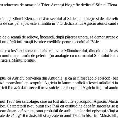
 cu aducerea de moaște la Trier. Aceeași biografie dedicată Sfintei Elena
iu și Sfintei Elena, scrisă în secolul al XI-lea, amintește și de alte reli
 de sus până jos, este amintită în
Vita
dedicată lui Agriciu atunci când 
sc de o seamă de relicve, încearcă, după părerea unora, să demonstreze o
u oferă informații istorice credibile pentru secolul al IV-lea.
buie exclusă existența unei alte relicve a Mântuitorului, dincolo de cămașa 
unui mare număr de pelerini (în analogie cu mormântul Sfântului Petru, d
 Cruce a Mântuitorului
.
3
ul că Agriciu provenea din Antiohia, și că ar fi fost acolo episcop (patria
ează mormântul episcopului Agriciu în latura nordică a fostei mănăstiri î
icii fixează data trecerii în veșnicie a episcopului Agriciu în jurul anul
 anul 1937 trei sarcofage, care au fost atribuite episcopilor Agriciu, Ma
mijloc. Cercetătorii n-au putut fixa însă cu certitudine dacă în sarcofag 
înmormântare
ad santos
, sunt probabil de atribuit celor doi episcopi sfinț
uate de călugării mănăstirii și așezate în anul 1794 în biserica Mănăstirii