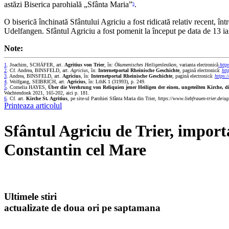
astăzi Biserica parohială „Sfânta Maria”
.
5
O biserică închinată Sfântului Agriciu a fost ridicată relativ recent, în
Udelfangen. Sfântul Agriciu a fost pomenit la început pe data de 13 ianu
Note:
1
. Joachim, SCHÄFER, art.
Agritius von Trier
, în:
Ökumenisches Heiligenlexikon
, varianta electronică
http
2
. Cf. Andrea, BINSFELD, art.
Agricius
, în:
Internetportal Rheinische Geschichte
, pagină electronică:
htt
3
. Andrea, BINSFELD, art.
Agricius
, în:
Internetportal Rheinische Geschichte
, pagină electronică:
https:
4
. Wolfgang, SEIBRICH, art.
Agricius
, în: LthK 1 (31993), p. 249.
5
. Cornelia HAYES,
Über die Verehrung von Reliquien jener Heiligen der einen, ungeteilten Kirche, 
Wachtendonk 2021, 165-202, aici p. 181.
6
. Cf. art.
Kirche St. Agritius
,
pe site-ul Parohiei Sfânta Maria din Trier,
https://www.liebfrauen-trier.de/ag
Printeaza articolul
Sfântul Agriciu de Trier, import
Constantin cel Mare
Ultimele stiri
actualizate de doua ori pe saptamana