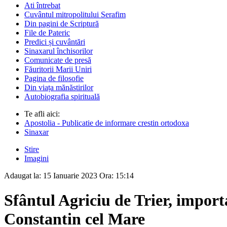
Ati întrebat
Cuvântul mitropolitului Serafim
Din pagini de Scriptură
File de Pateric
Predici și cuvântări
Sinaxarul închisorilor
Comunicate de presă
Făuritorii Marii Uniri
Pagina de filosofie
Din viața mănăstirilor
Autobiografia spirituală
Te afli aici:
Apostolia - Publicatie de informare crestin ortodoxa
Sinaxar
Stire
Imagini
Adaugat la:
15 Ianuarie 2023
Ora:
15:14
Sfântul Agriciu de Trier, import
Constantin cel Mare