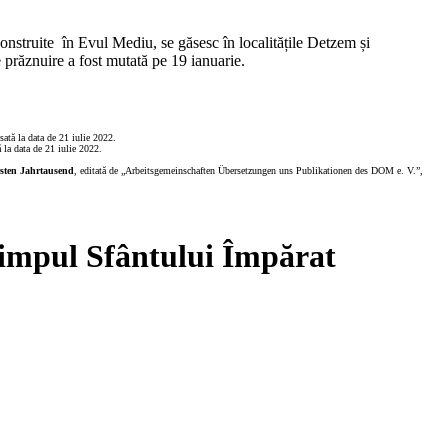
 construite în Evul Mediu, se găsesc în localitățile Detzem și
e prăznuire a fost mutată pe 19 ianuarie.
sată la data de 21 iulie 2022.
ă la data de 21 iulie 2022.
rsten Jahrtausend
,
editată de „Arbeitsgemeinschaften Übersetzungen uns Publikationen des DOM e. V.”,
 timpul Sfântului Împărat