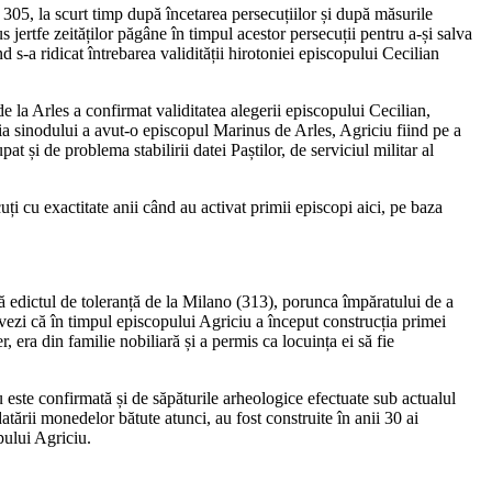
 305, la scurt timp după încetarea persecuțiilor și după măsurile
s jertfe zeităților păgâne în timpul acestor persecuții pentru a-și salva
 s-a ridicat întrebarea validității hirotoniei episcopului Cecilian
 la Arles a confirmat validitatea alegerii episcopului Cecilian,
nția sinodului a avut-o episcopul Marinus de Arles, Agriciu fiind pe a
t și de problema stabilirii datei Paștilor, de serviciul militar al
ți cu exactitate anii când au activat primii episcopi aici, pe baza
pă edictul de toleranță de la Milano (313), porunca împăratului de a
dovezi că în timpul episcopului Agriciu a început construcția primei
 era din familie nobiliară și a permis ca locuința ei să fie
u este confirmată și de săpăturile arheologice efectuate sub actualul
tării monedelor bătute atunci, au fost construite în anii 30 ai
pului Agriciu.