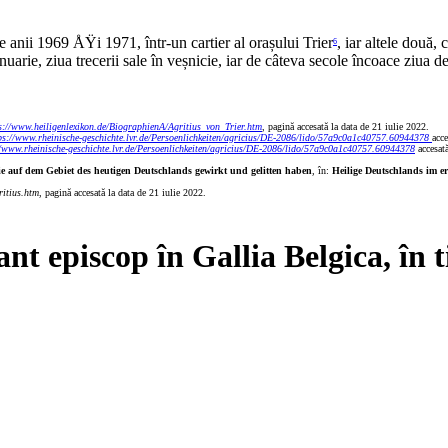
tre anii 1969 ÅŸi 1971, într-un cartier al orașului Trier
, iar altele două,
6
arie, ziua trecerii sale în veșnicie, iar de câteva secole încoace ziua d
s://www.heiligenlexikon.de/BiographienA/Agritius_von_Trier.htm
, pagină accesată la data de 21 iulie 2022.
ps://www.rheinische-geschichte.lvr.de/Persoenlichkeiten/agricius/DE-2086/lido/57a9c0a1c
40757.60944378
acce
//www.rheinische-geschichte.lvr.de/Persoenlichkeiten/agricius/DE-2086/lido/57a9c0a1c
40757.60944378
accesat
die auf dem Gebiet des heutigen Deutschlands gewirkt und gelitten haben
,
în:
Heilige Deutschlands im e
ritius.htm
, pagină accesată la data de 21 iulie 2022.
ant episcop în Gallia Belgica, în