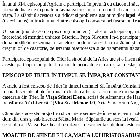
În anul 314, episcopul Agriciu a participat, împreună cu diaconul său, F
tolerante luate de împărați în favoarea creștinilor, un conflict care a în
viața. La sfârșitul acestora s-a ridicat și problema așa numiților
lapsi
. 
(Caecilianus), întrucât unul dintre episcopii consacratori fusese un
tra
Un sinod ținut de 70 de episcopi (numidieni) a ales un arhiepiscop, mai
încercând să mențină unitatea Bisericii. Papa Silvestru I n-a participat
doua poziție între semnatarii actelor sinodului, acest lucru arătând și i
creștinilor, de căsătorie, de ierarhia bisericească și de tratamentul trădăt
Participarea episcopului de Trier la sinodul de la Arles are și o însemn
acestei participări au putut fi calculate perioadele în care și-au desfășur
EPISCOP DE TRIER ÎN TIMPUL SF. ÎMPÄ‚RAT CONSTA
Agriciu a fost episcop de Trier în timpul domniei Sf. Împărat Constanti
repara bisericile aflate în ruină, extinderea lor, iar acolo unde nu era 
catedrale din Trier. În
Viața Sfintei Elena
, scrisă de Almannus de Hautv
transformată în biserică.” (
Vita St. Helenae I,9
, Acta Sanctorum Ang. 
Chiar dacă această biografie ridică unele semne de întrebare pentru isto
dom din oraș și sub biserica Sfânta Maria. Săpăturile au scos la iveală 
secolului al IV-lea. Bazilica din sud-vest, descoperită sub dom, este co
MOAÈ˜TE DE SFINÈšI È˜I CÄ‚MAÈ˜A LUI HRISTOS ADU