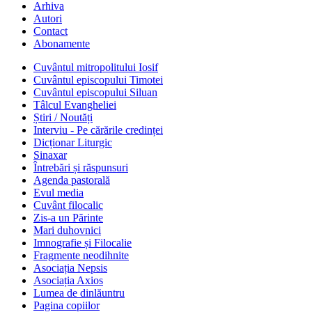
Arhiva
Autori
Contact
Abonamente
Cuvântul mitropolitului Iosif
Cuvântul episcopului Timotei
Cuvântul episcopului Siluan
Tâlcul Evangheliei
Știri / Noutăți
Interviu - Pe cărările credinței
Dicționar Liturgic
Sinaxar
Întrebări și răspunsuri
Agenda pastorală
Evul media
Cuvânt filocalic
Zis-a un Părinte
Mari duhovnici
Imnografie și Filocalie
Fragmente neodihnite
Asociația Nepsis
Asociația Axios
Lumea de dinlăuntru
Pagina copiilor