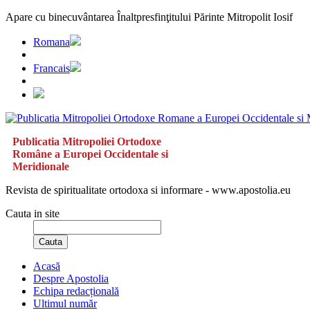
Apare cu binecuvântarea Înaltpresfinţitului Părinte Mitropolit Iosif
Romana
Francais
Publicatia Mitropoliei Ortodoxe
Române a Europei Occidentale si
Meridionale
Revista de spiritualitate ortodoxa si informare - www.apostolia.eu
Cauta in site
Cauta
Acasă
Despre Apostolia
Echipa redacțională
Ultimul număr