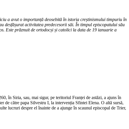
ciu a avut o importanță deosebită în istoria creștinismului timpuriu în
-au desfășurat activitatea predecesorii săi. În timpul episcopatului său
s. Este prăznuit de ortodocși și catolici la data de 19 ianuarie a
0, în Siria, sau, mai sigur, pe teritoriul Franței de astăzi, a ajuns în
er de către papa Silvestru I, la intervenția Sfintei Elena. O altă sursă,
multe lucruri despre el înainte de a ajunge în scaunul episcopal de Trier,