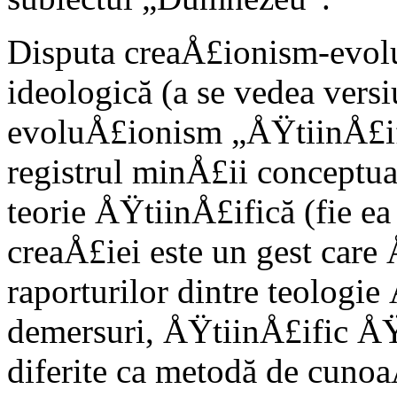
Disputa creaÅ£ionism-evolu
ideologică (a se vedea ver
evoluÅ£ionism „ÅŸtiinÅ£ific
registrul minÅ£ii conceptual
teorie ÅŸtiinÅ£ifică (fie ea
creaÅ£iei este un gest care
raporturilor dintre teologi
demersuri, ÅŸtiinÅ£ific Å
diferite ca metodă de cunoa