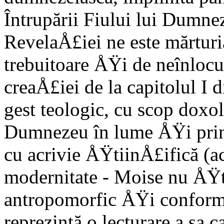
Întrupării Fiului lui Dumne
RevelaÅ£iei ne este mărturia
trebuitoare ÅŸi de neînlocui
creaÅ£iei de la capitolul I 
gest teologic, cu scop doxolo
Dumnezeu în lume ÅŸi prin 
cu acrivie ÅŸtiinÅ£ifică (acr
modernitate - Moise nu ÅŸtia
antropomorfic ÅŸi conform 
reprezintă o lecturare a sa c