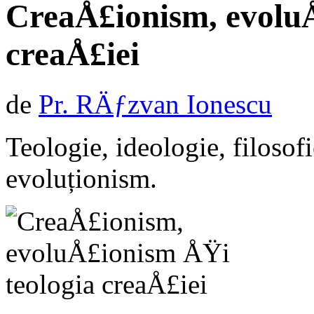
CreaÅ£ionism, evoluÅ
creaÅ£iei
de
Pr. RÄƒzvan Ionescu
Teologie, ideologie, filosofi
evoluționism.