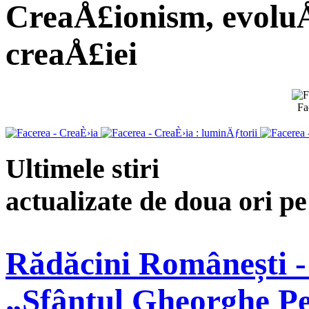
CreaÅ£ionism, evoluÅ
creaÅ£iei
Fa
Ultimele stiri
actualizate de doua ori p
Rădăcini Românești -
„Sfântul Gheorghe Pe