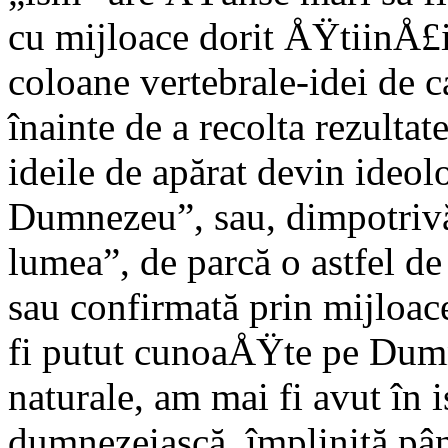
cu mijloace dorit ÅŸtiinÅ£i
coloane vertebrale-idei de 
înainte de a recolta rezultatel
ideile de apărat devin ideolo
Dumnezeu”, sau, dimpotrivă
lumea”, de parcă o astfel de
sau confirmată prin mijloac
fi putut cunoaÅŸte pe Dumn
naturale, am mai fi avut în 
dumnezeiască, împlinită pân