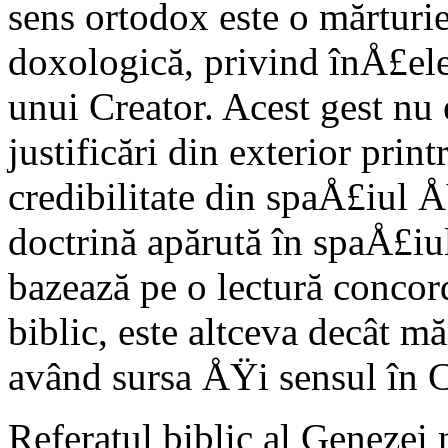
sens ortodox este o mărturi
doxologică, privind înÅ£ele
unui Creator. Acest gest n
justificări din exterior prin
credibilitate din spaÅ£iul
doctrină apărută în spaÅ£iu
bazează pe o lectură concord
biblic, este altceva decât m
având sursa ÅŸi sensul în 
Referatul biblic al Genezei n