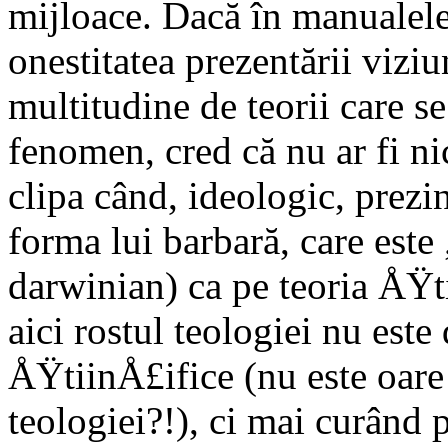
mijloace. Dacă în manualel
onestitatea prezentării viziu
multitudine de teorii care s
fenomen, cred că nu ar fi n
clipa când, ideologic, prez
forma lui barbară, care este
darwinian) ca pe teoria ÅŸt
aici rostul teologiei nu est
ÅŸtiinÅ£ifice (nu este oar
teologiei?!), ci mai curând 