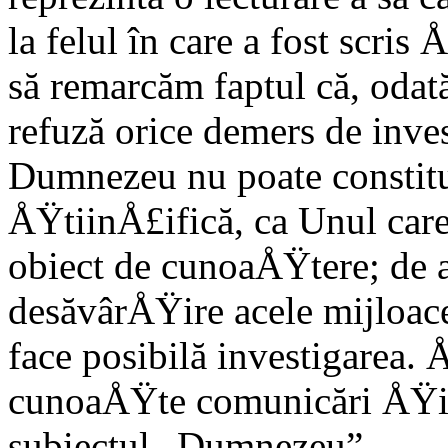
la felul în care a fost scris
să remarcăm faptul că, oda
refuză orice demers de inves
Dumnezeu nu poate constit
ÅŸtiinÅ£ifică, ca Unul car
obiect de cunoaÅŸtere; de 
desăvârÅŸire acele mijloace
face posibilă investigarea.
cunoaÅŸte comunicări ÅŸi 
subiectul „Dumnezeu”.