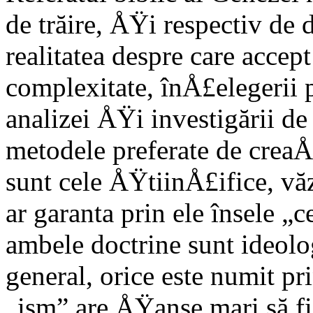
de trăire, ÅŸi respectiv de 
realitatea despre care acce
complexitate, înÅ£elegerii p
analizei ÅŸi investigării de
metodele preferate de cre
sunt cele ÅŸtiinÅ£ifice, vă
ar garanta prin ele însele „c
ambele doctrine sunt ideolo
general, orice este numit pr
„ism” are ÅŸanse mari să fi