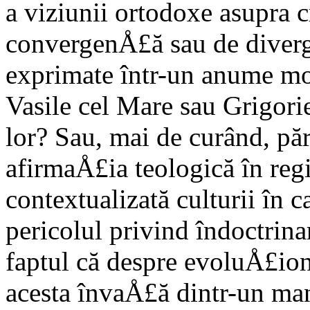
a viziunii ortodoxe asupra c
convergenÅ£ă sau de diver
exprimate într-un anume mom
Vasile cel Mare sau Grigori
lor? Sau, mai de curând, păr
afirmaÅ£ia teologică în reg
contextualizată culturii în 
pericolul privind îndoctrina
faptul că despre evoluÅ£io
acesta învaÅ£ă dintr-un man