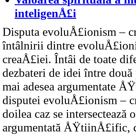
inteligenÅ£i
Disputa evoluÅ£ionism – cr
întâlnirii dintre evoluÅ£io
creaÅ£iei. Întâi de toate dif
dezbateri de idei între două
mai adesea argumentate ÅŸt
disputei evoluÅ£ionism – c
doilea caz se intersectează o
argumentată ÅŸtiinÅ£ific, c