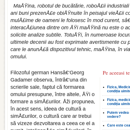
MaÅŸina, robotul de bucătărie, roboÅ£ii industriali
ani buni prezenÅ£e obiÅŸnuite în peisajul vieÅ£ii co
mulÅ£ime de oameni le folosesc în mod curent, sâ€
interacÅ£iunea dintre om ÅŸi maÅŸină nu este o act
solicite analize subtile. TotuÅŸi, în numeroase locuri
ultimele decenii au fost exprimate avertismente cu pr
care le anunÅ£ă dispozitivul tehnic, maÅŸina, în v
omului.
Pe aceeasi t
Filozoful german Hansâ€‘Georg
Gadamer observa, întrâ€‘una din
scrierile sale, faptul că formarea
Fizica, Medici
condiția uimit
omului presupune, între altele, ÅŸi o
Fizica, medici
formare a simÅ£urilor. Åži propunea,
condiția uimit
în acest sens, ideea de cultură a
Putem vedea 
simÅ£urilor, o cultură care ar trebui
vedere?
să vizeze dezvoltarea a ceea ce el a
Care este cea