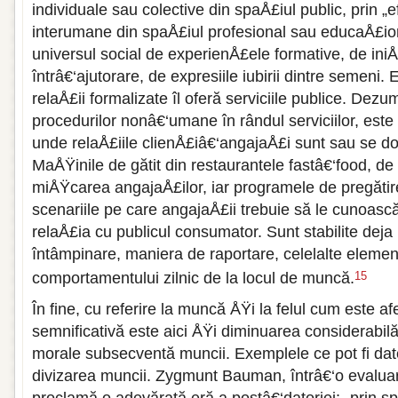
individuale sau colective din spaÅ£iul public, prin „ef
interumane din spaÅ£iul profesional sau educaÅ£iona
universul social de experienÅ£ele formative, de iniÅ
întrâ€‘ajutorare, de expresiile iubirii dintre semeni.
relaÅ£ii formalizate îl oferă serviciile publice. Dez
procedurilor nonâ€‘umane în rândul serviciilor, est
unde relaÅ£iile clienÅ£iâ€‘angajaÅ£i sunt sau se do
MaÅŸinile de gătit din restaurantele fastâ€‘food, d
miÅŸcarea angajaÅ£ilor, iar programele de pregătire
scenariile pe care angajaÅ£ii trebuie să le cunoască
relaÅ£ia cu publicul consumator. Sunt stabilite deja
întâmpinare, maniera de raportare, celelalte elemen
comportamentului zilnic de la locul de muncă.
15
În fine, cu referire la muncă ÅŸi la felul cum este af
semnificativă este aici ÅŸi diminuarea considerabilă
morale subsecventă muncii. Exemplele ce pot fi date
divizarea muncii. Zygmunt Bauman, întrâ€‘o evaluar
proclamă o adevărată eră a postâ€‘datoriei: „prin s