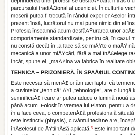
deprinderea unei profesii se desfăÅŸoară întrâ€‘o 
parcursului tradiÅ£ional al uceniciei. În culturile ve
meserii putea fi trecută în rândul experienÅ£elor într
prezent însă, lucrătorul nu mai pune nimic din el în
Profesia înseamnă acum desfăÅŸurarea unor acÅ£iu
comportamente standardizate, pentru că, în cazul mul
nu constă decât în „a face să se miÅŸte o maÅŸină
mecanică a unor miÅŸcări, fără a mai înÅ£elege raÅ
încât, spune el, „maÅŸina va fabrica în realitate obi
TEHNICA – PRIZONIERÄ‚ ÎN SPAÅ¢IUL CONTIN
Este necesar să menÅ£ionăm aici faptul că termen
a cuvintelor „tehnică” ÅŸi „tehnologie”, are o lungă 
semnificaÅ£ii care ar putea aduce o lumină nouă as
până acum. Folosit în vremea lui Platon, pentru a 
în a face ceva, o competenÅ£ă profesională situată
este instinctiv (
physis
), cuvântul
techne
are, începâ
înÅ£elesul de ÅŸtiinÅ£ă aplicată.
Este important d
6