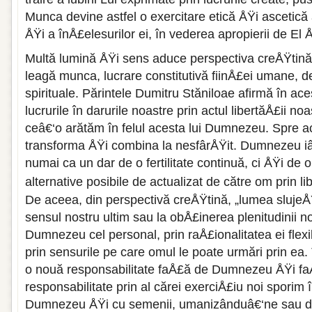
Munca devine astfel o exercitare etică ÅŸi ascetică 
ÅŸi a înÅ£elesurilor ei, în vederea apropierii de El
Multă lumină ÅŸi sens aduce perspectiva creÅŸtină 
leagă munca, lucrare constitutivă fiinÅ£ei umane, d
spirituale. Părintele Dumitru Stăniloae afirmă în a
lucrurile în darurile noastre prin actul libertăÅ£ii no
ceâ€‘o arătăm în felul acesta lui Dumnezeu. Spre a
transforma ÅŸi combina la nesfârÅŸit. Dumnezeu i
numai ca un dar de o fertilitate continuă, ci ÅŸi d
alternative posibile de actualizat de către om prin l
De aceea, din perspectivă creÅŸtină, „lumea slujeÅŸt
sensul nostru ultim sau la obÅ£inerea plenitudinii 
Dumnezeu cel personal, prin raÅ£ionalitatea ei flexi
prin sensurile pe care omul le poate urmări prin ea
o nouă responsabilitate faÅ£ă de Dumnezeu ÅŸi fa
responsabilitate prin al cărei exerciÅ£iu noi spori
Dumnezeu ÅŸi cu semenii, umanizânduâ€‘ne sau 