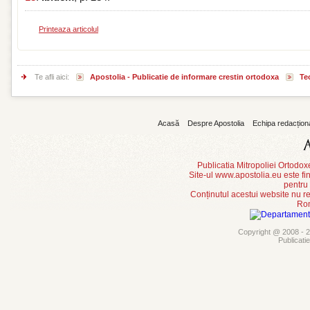
Printeaza articolul
Te afli aici:
Apostolia - Publicatie de informare crestin ortodoxa
Teo
Acasă
Despre Apostolia
Echipa redacțion
Publicatia Mitropoliei Ortodo
Site-ul www.apostolia.eu este
pentru
Conținutul acestui website nu re
Rom
Copyright @ 2008 - 20
Publicati