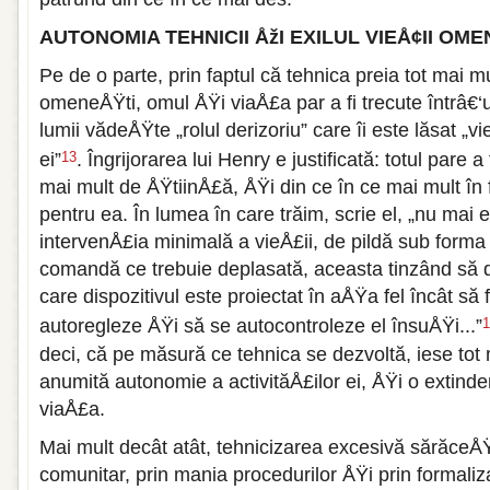
AUTONOMIA TEHNICII ÅžI EXILUL VIEÅ¢II OME
Pe de o parte, prin faptul că tehnica preia tot mai mu
omeneÅŸti, omul ÅŸi viaÅ£a par a fi trecute întrâ€
lumii vădeÅŸte „rolul derizoriu” care îi este lăsat „v
ei”
. Îngrijorarea lui Henry e justificată: totul pare a 
13
mai mult de ÅŸtiinÅ£ă, ÅŸi din ce în ce mai mult în
pentru ea. În lumea în care trăim, scrie el, „nu mai
intervenÅ£ia minimală a vieÅ£ii, de pildă sub forma
comandă ce trebuie deplasată, aceasta tinzând să 
care dispozitivul este proiectat în aÅŸa fel încât să 
autoregleze ÅŸi să se autocontroleze el însuÅŸi...”
1
deci, că pe măsură ce tehnica se dezvoltă, iese tot 
anumită autonomie a activităÅ£ilor ei, ÅŸi o extind
viaÅ£a.
Mai mult decât atât, tehnicizarea excesivă sărăceÅ
comunitar, prin mania procedurilor ÅŸi prin formaliz