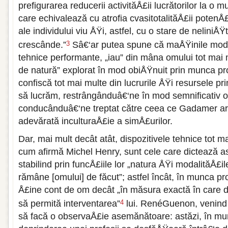
prefigurarea reducerii activităÅ£ii lucrătorilor la o
care echivalează cu atrofia cvasitotalităÅ£ii potenÅ£
ale individului viu ÅŸi, astfel, cu o stare de nelin
crescânde.”
Sâ€‘ar putea spune că maÅŸinile mode
3
tehnice performante, „iau” din mâna omului tot mai 
de natură” explorat în mod obiÅŸnuit prin munca pr
confiscă tot mai multe din lucrurile ÅŸi resursele p
să lucrăm, restrângânduâ€‘ne în mod semnificativ or
conducânduâ€‘ne treptat către ceea ce Gadamer ar f
adevărată inculturaÅ£ie a simÅ£urilor.
Dar, mai mult decât atât, dispozitivele tehnice tot 
cum afirmă Michel Henry, sunt cele care dictează ast
stabilind prin funcÅ£iile lor „natura ÅŸi modalităÅ£i
rămâne [omului] de făcut”; astfel încât, în munca pr
Å£ine cont de om decât „în măsura exactă în care dis
să permită interventarea”
lui. RenéGuenon, venind 
4
să facă o observaÅ£ie asemănătoare: astăzi, în mun