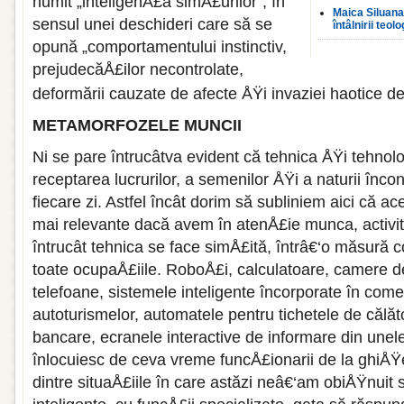
numit „inteligenÅ£a simÅ£urilor”, în
Maica Siluana 
sensul unei deschideri care să se
întâlnirii teolo
opună „comportamentului instinctiv,
prejudecăÅ£ilor necontrolate,
deformării cauzate de afecte ÅŸi invaziei haotice de
METAMORFOZELE MUNCII
Ni se pare întrucâtva evident că tehnica ÅŸi tehnolo
receptarea lucrurilor, a semenilor ÅŸi a naturii înco
fiecare zi. Astfel încât dorim să subliniem aici că a
mai relevante dacă avem în atenÅ£ie munca, activit
întrucât tehnica se face simÅ£ită, întrâ€‘o măsură c
toate ocupaÅ£iile. RoboÅ£i, calculatoare, camere de 
telefoane, sistemele inteligente încorporate în come
autoturismelor, automatele pentru tichetele de călăt
bancare, ecranele interactive de informare din unele 
înlocuiesc de ceva vreme funcÅ£ionarii de la ghiÅŸ
dintre situaÅ£iile în care astăzi neâ€‘am obiÅŸnuit