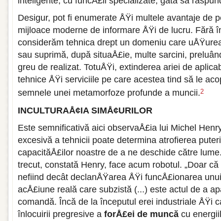
inteligente, cu funcÅ£ii specializate, gata să răspu
Desigur, pot fi enumerate ÅŸi multele avantaje de pe
mijloace moderne de informare ÅŸi de lucru. Fără în
considerăm tehnica drept un domeniu care uÅŸureaz
sau suprimă, după situaÅ£ie, multe sarcini, preluând
greu de realizat. TotuÅŸi, extinderea ariei de aplicabi
tehnice ÅŸi serviciile pe care acestea tind să le aco
semnele unei metamorfoze profunde a muncii.
2
INCULTURAÅ¢IA SIMÅ¢URILOR
Este semnificativă aici observaÅ£ia lui Michel Henry, 
excesivă a tehnicii poate determina atrofierea puter
capacităÅ£ilor noastre de a ne deschide către lume.
trecut, constată Henry, face acum robotul. „Doar că 
nefiind decât declanÅŸarea ÅŸi funcÅ£ionarea unu
acÅ£iune reală care subzistă (...) este actul de a 
comandă. Încă de la începutul erei industriale ÅŸi c
înlocuirii pregresive a
forÅ£ei de muncă
cu energiil