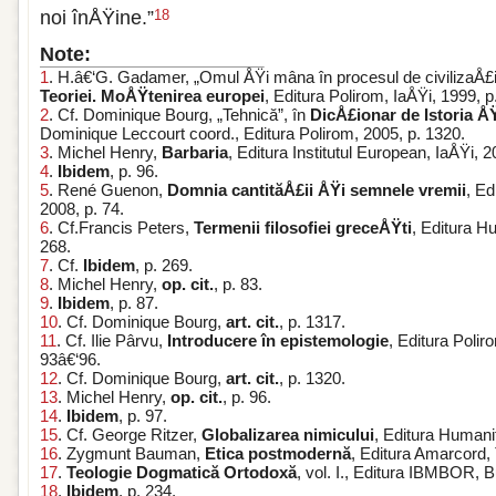
noi înÅŸine.”
18
Note:
1
. H.â€‘G. Gadamer, „Omul ÅŸi mâna în procesul de civilizaÅ£ie
Teoriei. MoÅŸtenirea europei
, Editura Polirom, IaÅŸi, 1999, p
2
. Cf. Dominique Bourg, „Tehnică”, în
DicÅ£ionar de Istoria ÅŸ
Dominique Leccourt coord., Editura Polirom, 2005, p. 1320.
3
. Michel Henry,
Barbaria
, Editura Institutul European, IaÅŸi, 
4
.
Ibidem
, p. 96.
5
. René Guenon,
Domnia cantităÅ£ii ÅŸi semnele vremii
, Ed
2008, p. 74.
6
. Cf.Francis Peters,
Termenii filosofiei greceÅŸti
, Editura H
268.
7
. Cf.
Ibidem
, p. 269.
8
. Michel Henry,
op. cit.
, p. 83.
9
.
Ibidem
, p. 87.
10
. Cf. Dominique Bourg,
art. cit.
, p. 1317.
11
. Cf. Ilie Pârvu,
Introducere în epistemologie
, Editura Poli
93â€‘96.
12
. Cf. Dominique Bourg,
art. cit.
, p. 1320.
13
. Michel Henry,
op. cit.
, p. 96.
14
.
Ibidem
, p. 97.
15
. Cf. George Ritzer,
Globalizarea nimicului
, Editura Humanit
16
. Zygmunt Bauman,
Etica postmodernă
, Editura Amarcord,
17
.
Teologie Dogmatică Ortodoxă
, vol. I., Editura IBMBOR, 
18
.
Ibidem
, p. 234.