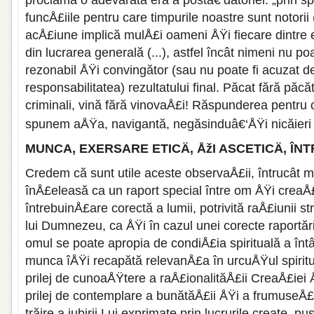
funcÅ£iile pentru care timpurile noastre sunt notorii 
acÅ£iune implică mulÅ£i oameni ÅŸi fiecare dintre e
din lucrarea generală (...), astfel încât nimeni nu p
rezonabil ÅŸi convingător (sau nu poate fi acuzat de
responsabilitatea) rezultatului final. Păcat fără păcă
criminali, vină fără vinovaÅ£i! Răspunderea pentru
spunem aÅŸa, navigantă, negăsinduâ€‘ÅŸi nicăieri l
MUNCA, EXERSARE ETICÄ‚ ÅžI ASCETICÄ‚ ÎN
Credem că sunt utile aceste observaÅ£ii, întrucât m
înÅ£eleasă ca un raport special între om ÅŸi creaÅ£
întrebuinÅ£are corectă a lumii, potrivită raÅ£iunii str
lui Dumnezeu, ca ÅŸi în cazul unei corecte raportări
omul se poate apropia de condiÅ£ia spirituală a întâln
munca îÅŸi recapătă relevanÅ£a în urcuÅŸul spiritu
prilej de cunoaÅŸtere a raÅ£ionalităÅ£ii CreaÅ£iei Å
prilej de contemplare a bunătăÅ£ii ÅŸi a frumuseÅ£
trăire a iubirii Lui exprimate prin lucrurile create, 