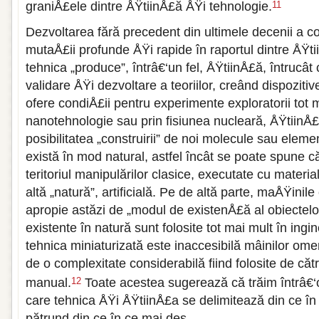
graniÅ£ele dintre ÅŸtiinÅ£ă ÅŸi tehnologie.
11
Dezvoltarea fără precedent din ultimele decenii a c
mutaÅ£ii profunde ÅŸi rapide în raportul dintre ÅŸti
tehnica „produce”, întrâ€‘un fel, ÅŸtiinÅ£ă, întrucât
validare ÅŸi dezvoltare a teoriilor, creând dispoziti
ofere condiÅ£ii pentru experimente exploratorii tot m
nanotehnologie sau prin fisiunea nucleară, ÅŸtiinÅ£
posibilitatea „construirii” de noi molecule sau elem
există în mod natural, astfel încât se poate spune 
teritoriul manipulărilor clasice, executate cu materia
altă „natură”, artificială. Pe de altă parte, maÅŸinil
apropie astăzi de „modul de existenÅ£ă al obiectelo
existente în natură sunt folosite tot mai mult în ingin
tehnica miniaturizată este inaccesibilă mâinilor o
de o complexitate considerabilă fiind folosite de căt
manual.
Toate acestea sugerează că trăim întrâ€‘
12
care tehnica ÅŸi ÅŸtiinÅ£a se delimitează din ce în
pătrund din ce în ce mai des.