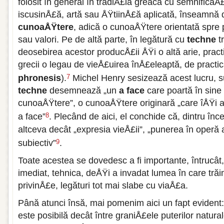
folosit în general în tradiÅ£ia greacă cu semnific
iscusinÅ£ă, artă sau ÅŸtiinÅ£ă aplicată, înseamnă 
cunoaÅŸtere
, adică o cunoaÅŸtere orientată spre 
sau valori. Pe de altă parte, în legătură cu
techne
t
deosebirea acestor producÅ£ii ÅŸi o altă arie, pract
grecii o legau de vieÅ£uirea înÅ£eleaptă, de practic
phronesis
).
Michel Henry sesizează acest lucru, sub
7
techne
desemnează „un
a face
care poartă în sine
cunoaÅŸtere”, o cunoaÅŸtere originară „care îÅŸi a
a face”
. Plecând de aici, el conchide că, dintru înc
8
altceva decât „expresia vieÅ£ii”, „punerea în operă a
subiectiv”
.
9
Toate acestea se dovedesc a fi importante, întruc
imediat, tehnica, deÅŸi a invadat lumea în care trăi
privinÅ£e, legături tot mai slabe cu viaÅ£a.
Până atunci însă, mai pomenim aici un fapt evident:
este posibilă decât între graniÅ£ele puterilor natural