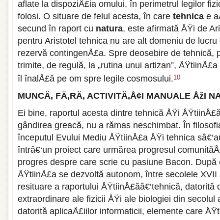
aflate la dispoziÅ£ia omului, în perimetrul legilor fiz
folosi. O situare de felul acesta, în care
tehnica
e a
secund în raport cu
natura
, este afirmată ÅŸi de Ari
pentru Aristotel tehnica nu are alt domeniu de lucru 
rezervă contingenÅ£a. Spre deosebire de tehnică, p
trimite, de regulă, la „rutina unui artizan”, ÅŸtiinÅ£a
îl înalÅ£ă pe om spre legile cosmosului.
10
MUNCÄ‚ FÄ‚RÄ‚ ACTIVITÄ‚Å¢I MANUALE ÅžI N
Ei bine, raportul acesta dintre tehnică ÅŸi ÅŸtiinÅ£
gândirea greacă, nu a rămas neschimbat. În filosofi
începutul Evului Mediu ÅŸtiinÅ£a ÅŸi tehnica sâ€‘a
întrâ€‘un proiect care urmărea progresul comunităÅ
progres despre care scrie cu pasiune Bacon. După 
ÅŸtiinÅ£a se dezvoltă autonom, între secolele XVII
resituare a raportului ÅŸtiinÅ£ăâ€‘tehnică, datorită 
extraordinare ale fizicii ÅŸi ale biologiei din secolu
datorită aplicaÅ£iilor informaticii, elemente care ÅŸ