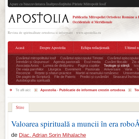
Apare cu binecuvântarea Înaltpresfinţitului Părinte Mitropolit Iosif
Publicatia Mitropoliei Ortodoxe Române a 
Occidentale si Meridionale
Revista de spiritualitate ortodoxa si informare - www.apostolia.eu
Acasă
Despre Apostolia
Echipa redacțională
Ultimul 
Cuvântul mitropolitului Iosif
Cuvântul episcopului Timotei
Cuvântul episcopului
Întrebări și răspunsuri
Agenda pastorală
Evul media
Cuvânt filocalic
Zis-
Asociația Axios
Lumea de dinlăuntru
Pagina copiilor
Teologie și stiință
Ist
Din viața parohiilor
Liturgica
Eveniment
Pastorala
Aniversare
Varia
T
Recenzie
Rețete și sfaturi practice
Martiri ai neamului românesc
Universita
Din pagini de Scriptură
File de Pateric
Predici și cuvântări
Sinaxarul închisor
Autobiografia spirituală
Te afli aici:
Apostolia - Publicatie de informare crestin ortodoxa
Teo
Stire
Valoarea spirituală a muncii în era robo
de
Diac. Adrian Sorin Mihalache