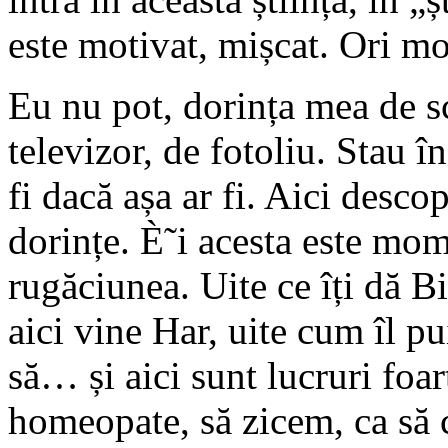
este motivat, mișcat. Ori mo
Eu nu pot, dorința mea de s
televizor, de fotoliu. Stau î
fi dacă așa ar fi. Aici desco
dorințe. È˜i acesta este mome
rugăciunea. Uite ce îți dă Bi
aici vine Har, uite cum îl pu
să… și aici sunt lucruri foa
homeopate, să zicem, ca să c