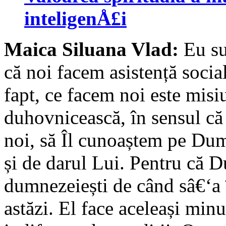
inteligenÅ£i
Maica Siluana Vlad:
Eu su
că noi facem asistență socia
fapt, ce facem noi este misi
duhovnicească, în sensul că
noi, să Îl cunoaștem pe Dum
și de darul Lui. Pentru că 
dumnezeiești de când sâ€‘a 
astăzi. El face aceleași minu