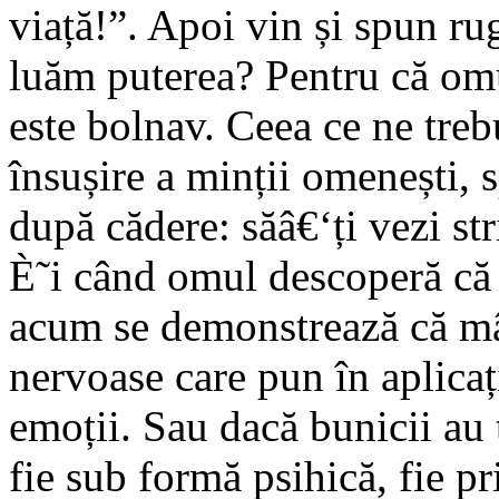
viață!”. Apoi vin și spun ru
luăm puterea? Pentru că om
este bolnav. Ceea ce ne tre
însușire a minții omenești,
după cădere: săâ€‘ți vezi str
È˜i când omul descoperă că 
acum se demonstrează că mâ
nervoase care pun în aplicați
emoții. Sau dacă bunicii au 
fie sub formă psihică, fie p