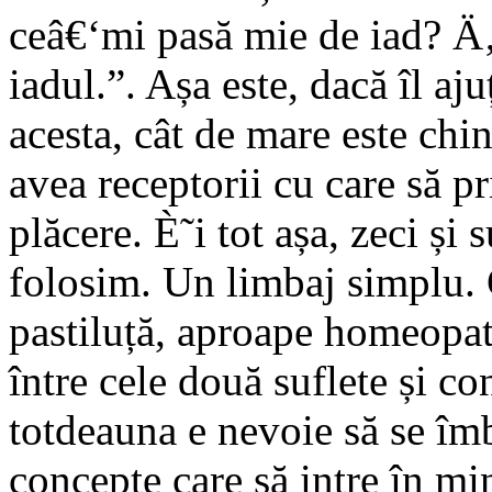
ceâ€‘mi pasă mie de iad? Ä‚
iadul.”. Așa este, dacă îl aju
acesta, cât de mare este chi
avea receptorii cu care să p
plăcere. È˜i tot așa, zeci și
folosim. Un limbaj simplu. 
pastiluță, aproape homeopat
între cele două suflete și co
totdeauna e nevoie să se îmb
concepte care să intre în mint