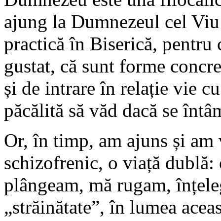
ajung la Dumnezeul cel Viu ș
practică în Biserică, pentr
gustat, că sunt forme concre
și de intrare în relație vie c
păcălită să văd dacă se întâ
Or, în timp, am ajuns și am v
schizofrenic, o viață dublă: 
plângeam, mă rugam, înțeleg
„străinătate”, în lumea ace