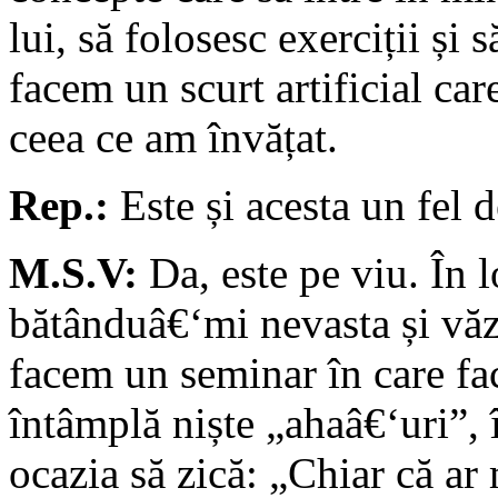
lui, să folosesc exerciții și
facem un scurt artificial care
ceea ce am învățat.
Rep.:
Este și acesta un fel d
M.S.V:
Da, este pe viu. În l
bătânduâ€‘mi nevasta și văz
facem un seminar în care fa
întâmplă niște „ahaâ€‘uri”, 
ocazia să zică: „Chiar că ar 