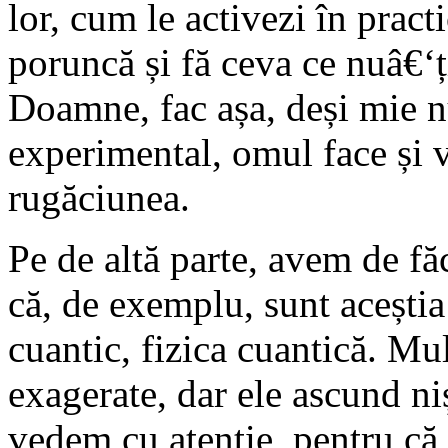
lor, cum le activezi în pract
poruncă și fă ceva ce nuâ€‘ț
Doamne, fac așa, deși mie n
experimental, omul face și v
rugăciunea.
Pe de altă parte, avem de fă
că, de exemplu, sunt aceștia
cuantic, fizica cuantică. Mul
exagerate, dar ele ascund niș
vedem cu atenție, pentru că 