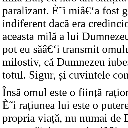
paralizant. È˜i miâ€‘a fost 
indiferent dacă era credincio
aceasta milă a lui Dumneze
pot eu săâ€‘i transmit omul
milostiv, că Dumnezeu iube
totul. Sigur, și cuvintele co
Însă omul este o ființă rațion
È˜i rațiunea lui este o pute
propria viață, nu numai de