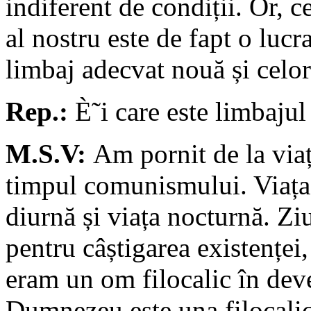
indiferent de condiții. Or, c
al nostru este de fapt o luc
limbaj adecvat nouă și celor
Rep.:
È˜i care este limbajul 
M.S.V:
Am pornit de la via
timpul comunismului. Viața 
diurnă și viața nocturnă. Z
pentru câștigarea existenței
eram un om filocalic în deve
Dumnezeu este una filocalică