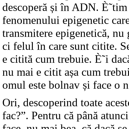
descoperă și în ADN. È˜tim 
fenomenului epigenetic care 
transmitere epigenetică, nu 
ci felul în care sunt citite.
e citită cum trebuie. È˜i da
nu mai e citit așa cum trebui
omul este bolnav și face o n
Ori, descoperind toate aces
fac?”. Pentru că până atunci
face, nu mai bea, că dacă se