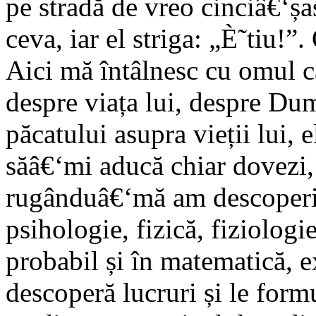
pe stradă de vreo cinciâ€‘șa
ceva, iar el striga: „È˜tiu!”. 
Aici mă întâlnesc cu omul ca
despre viața lui, despre Du
păcatului asupra vieții lui, e
săâ€‘mi aducă chiar dovezi, 
rugânduâ€‘mă am descoperit 
psihologie, fizică, fiziolog
probabil și în matematică, e
descoperă lucruri și le form