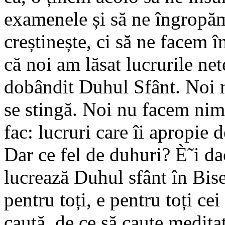
examenele și să ne îngropă
creștinește, ci să ne facem 
că noi am lăsat lucrurile n
dobândit Duhul Sfânt. Noi 
se stingă. Noi nu facem nim
fac: lucruri care îi apropi
Dar ce fel de duhuri? È˜i d
lucrează Duhul sfânt în Bise
pentru toți, e pentru toți ce
caută, de ce să caute meditaț