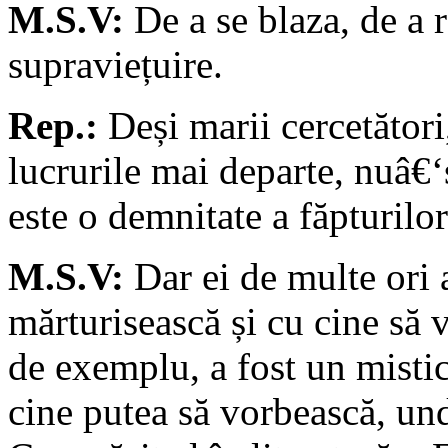
M.S.V:
De a se blaza, de a re
supraviețuire.
Rep.:
Deși marii cercetători
lucrurile mai departe, nuâ€‘
este o demnitate a făpturilor
M.S.V:
Dar ei de multe ori 
mărturisească și cu cine să 
de exemplu, a fost un mistic
cine putea să vorbească, und