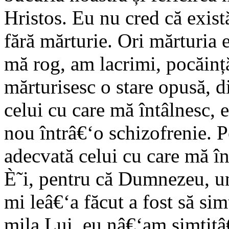
Hristos. Eu nu cred că exist
fără mărturie. Ori mărturia e
mă rog, am lacrimi, pocăință
mărturisesc o stare opusă, di
celui cu care mă întâlnesc, 
nou întrâ€‘o schizofrenie. P
adecvată celui cu care mă în
È˜i, pentru că Dumnezeu, un
mi leâ€‘a făcut a fost să si
mila Lui, eu nâ€‘am simțitâ€