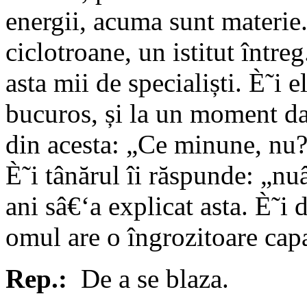
energii, acuma sunt materie.
ciclotroane, un istitut între
asta mii de specialiști. È˜i e
bucuros, și la un moment da
din acesta: „Ce minune, nu?
È˜i tânărul îi răspunde: „n
ani sâ€‘a explicat asta. È˜i
omul are o îngrozitoare capa
Rep.:
De a se blaza.