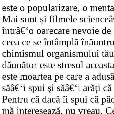
este o popularizare, o mental
Mai sunt și filmele scienceâ€
întrâ€‘o oarecare nevoie de a
ceea ce se întâmplă înăuntru
chimismul organismului tău l
dăunător este stresul aceasta
este moartea pe care a adusâ
săâ€‘i spui și săâ€‘i arăți că
Pentru că dacă îi spui că păc
mă interesează, nu vreau. C