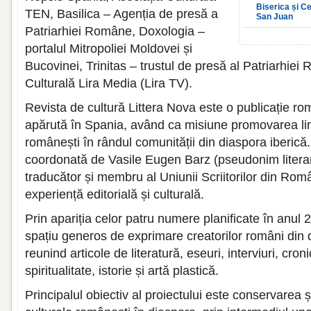
Biserica și Ce
TEN, Basilica – Agenția de presă a
San Juan
Patriarhiei Române, Doxologia –
portalul Mitropoliei Moldovei și
Bucovinei, Trinitas – trustul de presă al Patriarhiei
Culturală Lira Media (Lira TV).
Revista de cultură Littera Nova este o publicație r
apărută în Spania, având ca misiune promovarea limbii,
românești în rândul comunității din diaspora iberică.
coordonată de Vasile Eugen Barz (pseudonim litera
traducător și membru al Uniunii Scriitorilor din Rom
experiență editorială și culturală.
Prin apariția celor patru numere planificate în anul 
spațiu generos de exprimare creatorilor români din 
reunind articole de literatură, eseuri, interviuri, croni
spiritualitate, istorie și artă plastică.
Principalul obiectiv al proiectului este conservarea ș