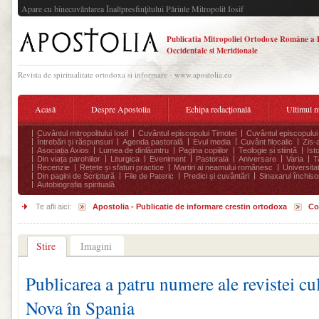
Apare cu binecuvântarea Înaltpresfinţitului Părinte Mitropolit Iosif
Publicatia Mitropoliei Ortodoxe Române a 
Occidentale si Meridionale
Revista de spiritualitate ortodoxa si informare - www.apostolia.eu
Acasă
Despre Apostolia
Echipa redacțională
Ultimul 
Cuvântul mitropolitului Iosif
Cuvântul episcopului Timotei
Cuvântul episcopului
Întrebări și răspunsuri
Agenda pastorală
Evul media
Cuvânt filocalic
Zis-
Asociația Axios
Lumea de dinlăuntru
Pagina copiilor
Teologie și stiință
Ist
Din viața parohiilor
Liturgica
Eveniment
Pastorala
Aniversare
Varia
T
Recenzie
Rețete și sfaturi practice
Martiri ai neamului românesc
Universita
Din pagini de Scriptură
File de Pateric
Predici și cuvântări
Sinaxarul închisor
Autobiografia spirituală
Te afli aici:
Apostolia - Publicatie de informare crestin ortodoxa
Co
Stire
Imagini
Publicarea a patru numere ale revistei cul
Nova în Spania