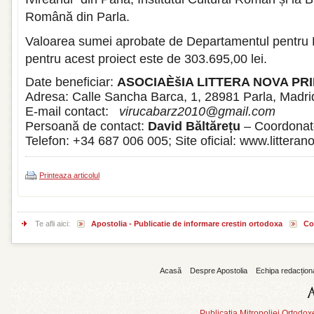
Română din Parla.
Valoarea sumei aprobate de Departamentul pentru 
pentru acest proiect este de 303.695,00 lei.
Date beneficiar:
ASOCIAÈšIA LITTERA NOVA PR
Adresa: Calle Sancha Barca, 1, 28981 Parla, Madri
E-mail contact:
virucabarz2010@gmail.com
Persoană de contact:
David Băltărețu
– Coordonato
Telefon: +34 687 006 005; Site oficial: www.litteran
Printeaza articolul
Te afli aici:
Apostolia - Publicatie de informare crestin ortodoxa
Co
Acasă
Despre Apostolia
Echipa redacțion
Publicatia Mitropoliei Ortodo