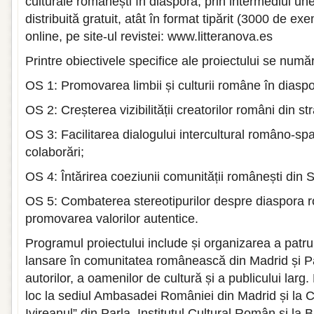
culturale românești în diaspora, prin intermediul unei
distribuită gratuit, atât în format tipărit (3000 de exe
online, pe site-ul revistei: www.litteranova.es
Printre obiectivele specifice ale proiectului se numă
OS 1: Promovarea limbii și culturii române în diaspo
OS 2: Creșterea vizibilității creatorilor români din st
OS 3: Facilitarea dialogului intercultural româno-span
colaborări;
OS 4: Întărirea coeziunii comunității românești din 
OS 5: Combaterea stereotipurilor despre diaspora 
promovarea valorilor autentice.
Programul proiectului include și organizarea a patr
lansare în comunitatea românească din Madrid și Pa
autorilor, a oamenilor de cultură și a publicului lar
loc la sediul Ambasadei României din Madrid și la C
Ivireanul” din Parla, Institutul Cultural Român și la