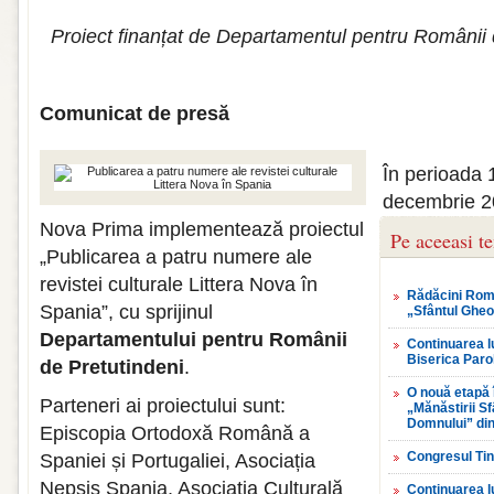
Proiect finanțat de Departamentul pentru Românii 
Comunicat de presă
În perioada 
decembrie 20
Nova Prima implementează proiectul
Pe aceeasi t
„Publicarea a patru numere ale
revistei culturale Littera Nova în
Rădăcini Româ
Spania”, cu sprijinul
„Sfântul Gheo
Departamentului pentru Românii
Continuarea lu
Biserica Paro
de Pretutindeni
.
O nouă etapă 
Parteneri ai proiectului sunt:
„Mănăstirii S
Domnului” din
Episcopia Ortodoxă Română a
Congresul Tin
Spaniei și Portugaliei, Asociația
Nepsis Spania, Asociația Culturală
Continuarea lu