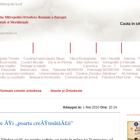
Mitropolit Iosif
tia Mitropoliei Ortodoxe Române a Europei
tale si Meridionale
Cauta in si
.apostolia.eu
hipa redacțională
Ultimul număr
Arhiva
Autori
Contac
pului Timotei
Cuvântul episcopului Siluan
Tâlcul Evangheliei
Știri / Noutăți
Interviu - 
Evul media
Cuvânt filocalic
Zis-a un Părinte
Mari duhovnici
Imnografie și Filocalie
na copiilor
Teologie și stiință
Istorie și Ortodoxie
Canonica
De ce...?
Icoane ortod
Pastorala
Aniversare
Varia
Taberele MOREOM
Pelerinaje MOREOM
Poem
Mă
ri ai neamului românesc
Universitatea de vară
Centrul „Dumitru Stăniloae”
Ati întrebat
edici și cuvântări
Sinaxarul închisorilor
Comunicate de presă
Făuritorii Marii Uniri
Pag
informare crestin ortodoxa
Istorie și Ortodoxie
Ultime
Adaugat la:
1 Mai 2010
Ora:
15:14
actualiza
re ÅŸi „poarta creÅŸtinătăÅ£ii”