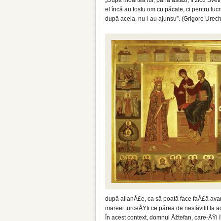
„După moartea lui, până astăzi, îi zicu Svet
el încă au fostu om cu păcate, ci pentru lucru
după aceia, nu l-au ajunsu”. (Grigore Urec
după alianÅ£e, ca să poată face faÅ£ă ava
mareei turceÅŸti ce părea de nestăvilit la 
În acest context, domnul Åžtefan, care-ÅŸi