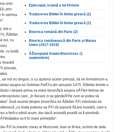
tiva unei
Episcopul, icoană a lui Hristos
£ă, prin
Traducerea Bibliei în limba greacă (2)
 în oprirea
i”.
Traducerea Bibliei în limba greacă (1)
, într-o
Biserica română din Paris (2)
474, Åžtefan
ă noi, cu
Biserica românească din Paris și Marea
Unire (1917-1919)
nezeu
rte, cu toată
ÃŽnceputul Anului Bisericesc (1
ntru
septembrie)
a Voastră
i principi,
tatea
ar noi nu singuri, ci cu ajutorul acelor principi, să ne învrednicim a
 Vaslui asupra lui Soliman PaÅŸa din ianuarie 1475, Åžtefan trimite o
Å£ându-i despre prima sa mare biruinÅ£ă asupra oÅŸtirii trimise de
antinopolului care, „în fiecare zi se gândeÅŸte cum ar putea să
tea”. Însă auzind despre biruinÅ£a lui Åžtefan ÅŸi mâniindu-se
ăvălească „cu toata puterea sa ÅŸi să supună Å£ara noastră, care e
u a ferit-o până acum; dar dacă această poartă va fi pierdută -
Ÿtinătatea va fi în mare primejdie”.
lie ÅŸi la marele cneaz al Moscovei, Ivan al III-lea, scriind de data