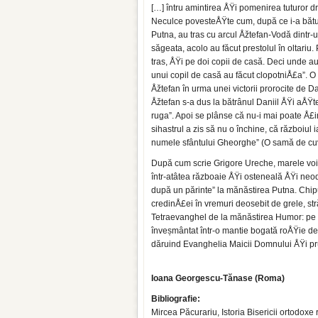
[…] întru amintirea ÅŸi pomenirea tuturor dre
Neculce povesteÅŸte cum, după ce i-a bătut
Putna, au tras cu arcul Åžtefan-Vodă dintr-
săgeata, acolo au făcut prestolul în oltariu.
tras, ÅŸi pe doi copii de casă. Deci unde a
unui copil de casă au făcut clopotniÅ£a”. O
Åžtefan în urma unei victorii prorocite de D
Åžtefan s-a dus la bătrânul Daniil ÅŸi aÅŸte
ruga”. Apoi se plânse că nu-i mai poate Å£in
sihastrul a zis să nu o închine, că războiul 
numele sfântului Gheorghe” (O samă de cuv
După cum scrie Grigore Ureche, marele voiev
într-atâtea războaie ÅŸi osteneală ÅŸi neod
după un părinte” la mănăstirea Putna. Chipu
credinÅ£ei în vremuri deosebit de grele, st
Tetraevanghel de la mănăstirea Humor: pe fo
înveșmântat într-o mantie bogată roÅŸie de b
dăruind Evanghelia Maicii Domnului ÅŸi pru
Ioana Georgescu-Tănase (Roma)
Bibliografie:
Mircea Păcurariu, Istoria Bisericii ortodox