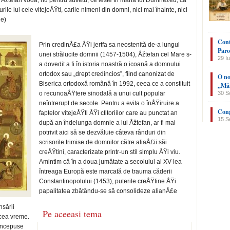
i Åžtefan vodă, nu pentru sufletu, ce ieste în mâna lui Dumnezeu, că
rile lui cele vitejeÅŸti, carile nimeni din domni, nici mai înainte, nici
he)
Cont
Prin credinÅ£a ÅŸi jertfa sa neostenită de-a lungul
Paro
unei strălucite domnii (1457-1504), Åžtefan cel Mare s-
29 Iu
a dovedit a fi în istoria noastră o icoană a domnului
ortodox sau „drept credincios”, fiind canonizat de
O no
Biserica ortodoxă română în 1992, ceea ce a constituit
„Măn
o recunoaÅŸtere sinodală a unui cult popular
30 S
neîntrerupt de secole. Pentru a evita o înÅŸiruire a
Cong
faptelor vitejeÅŸti ÅŸi ctitoriilor care au punctat an
15 S
după an îndelunga domnie a lui Åžtefan, ar fi mai
potrivit aici să se dezvăluie câteva rânduri din
scrisorile trimise de domnitor către aliaÅ£ii săi
creÅŸtini, caracterizate printr-un stil simplu ÅŸi viu.
Amintim că în a doua jumătate a secolului al XV-lea
întreaga Europă este marcată de trauma căderii
Constantinopolului (1453), puterile creÅŸtine ÅŸi
papalitatea zbătându-se să consolideze alianÅ£e
nsării
Pe aceeasi tema
acea vreme.
 începuse