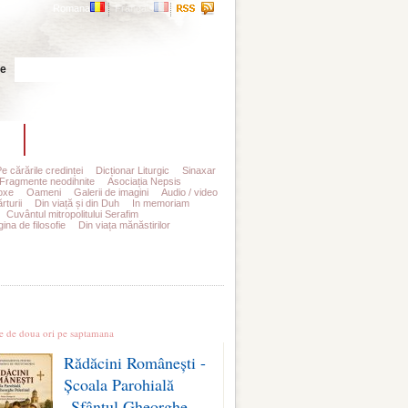
Romana
Francais
Cauta
te
t
Abonamente
Pe cărările credinței
Dicționar Liturgic
Sinaxar
Fragmente neodihnite
Asociația Nepsis
oxe
Oameni
Galerii de imagini
Audio / video
rturii
Din viață și din Duh
In memoriam
Cuvântul mitropolitului Serafim
ina de filosofie
Din viața mănăstirilor
le stiri
te de doua ori pe saptamana
Rădăcini Românești -
Școala Parohială
„Sfântul Gheorghe