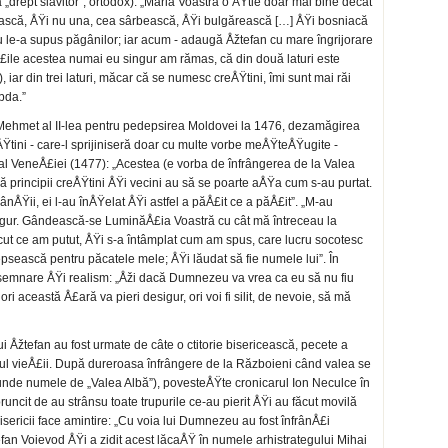
„drept slăvitor”, ortodox): „Măria Voastră o ÅŸtie doar mai bine decât
cească, ÅŸi nu una, cea sârbească, ÅŸi bulgărească […] ÅŸi bosniacă
le-a supus păgânilor; iar acum - adaugă Åžtefan cu mare îngrijorare
rÅ£ile acestea numai eu singur am rămas, că din două laturi este
, iar din trei laturi, măcar că se numesc creÅŸtini, îmi sunt mai răi
bda.”
Mehmet al II-lea pentru pedepsirea Moldovei la 1476, dezamăgirea
Ÿtini - care-l sprijiniseră doar cu multe vorbe meÅŸteÅŸugite -
al VeneÅ£iei (1477): „Acestea (e vorba de înfrângerea de la Valea
t că principii creÅŸtini ÅŸi vecini au să se poarte aÅŸa cum s-au purtat.
nÅŸii, ei l-au înÅŸelat ÅŸi astfel a păÅ£it ce a păÅ£it”. „M-au
singur. Gândească-se LuminăÅ£ia Voastră cu cât mă întreceau la
ut ce am putut, ÅŸi s-a întâmplat cum am spus, care lucru socotesc
psească pentru păcatele mele; ÅŸi lăudat să fie numele lui”. În
semnare ÅŸi realism: „Åži dacă Dumnezeu va vrea ca eu să nu fiu
ori această Å£ară va pieri desigur, ori voi fi silit, de nevoie, să mă
ui Åžtefan au fost urmate de câte o ctitorie bisericească, pecete a
tul vieÅ£ii. După dureroasa înfrângere de la Războieni când valea se
unde numele de „Valea Albă”), povesteÅŸte cronicarul Ion Neculce în
ncit de au strânsu toate trupurile ce-au pierit ÅŸi au făcut movilă
bisericii face amintire: „Cu voia lui Dumnezeu au fost înfrânÅ£i
efan Voievod ÅŸi a zidit acest lăcaÅŸ în numele arhistrategului Mihai