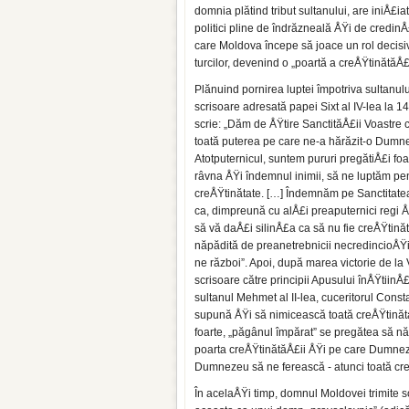
domnia plătind tribut sultanului, are iniÅ£ia
politici pline de îndrăzneală ÅŸi de credinÅ
care Moldova începe să joace un rol decisiv
turcilor, devenind o „poartă a creÅŸtinătăÅ£i
Plănuind pornirea luptei împotriva sultanului
scrisoare adresată papei Sixt al IV-lea la 1
scrie: „Dăm de ÅŸtire SanctităÅ£ii Voastre c
toată puterea pe care ne-a hărăzit-o Dum
Atotputernicul, suntem pururi pregătiÅ£i foa
râvna ÅŸi îndemnul inimii, să ne luptăm pe
creÅŸtinătate. […] Îndemnăm pe Sanctitate
ca, dimpreună cu alÅ£i preaputernici regi ÅŸ
să vă daÅ£i silinÅ£a ca să nu fie creÅŸtină
năpădită de preanetrebnicii necredincioÅŸi, i
ne război”. Apoi, după marea victorie de la
scrisoare către principii Apusului înÅŸtiin
sultanul Mehmet al II-lea, cuceritorul Const
supună ÅŸi să nimicească toată creÅŸtinăta
foarte, „păgânul împărat” se pregătea să n
poarta creÅŸtinătăÅ£ii ÅŸi pe care Dumneze
Dumnezeu să ne ferească - atunci toată creÅ
În acelaÅŸi timp, domnul Moldovei trimite so