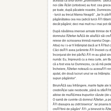
aceasta ca unui domn „pravoslavnic” (adică 
noi câte Å£ări (ortodoxe) au fost: cea gre
pe toate, după păcatele noastre, Dumnezeu 
- turcii au trecut Marea Neagră”. „Iar în pă
păgânătatea cea rea (adică turcii ÅŸi tătarii)
decât păgânii; deci mai mult nu-i mai pot ră
După năvălirea imensei armate trimise de 
domnului Åžtefan faÅ£ă de aliaÅ£ii săi creÅ
reiese din scrisoarea trimisă marelui Doge 
Alba) nu i s-ar fi întâmplat dacă ar fi ÅŸtiu
Căci deÅŸi avea jurăminte ÅŸi învoieli cu dâ
înconjurat din trei părÅ£i ÅŸi m-au găsit 
număr. Eu, împreună cu a mea curte, am făc
că a fost voia lui Dumnezeu, ca să mă pede
încheiere, Åžtefan notează cu aceeaÅŸi re
ajutat, din două lucruri unul se va întâmpla: 
supun păgânilor”.
BiruinÅ£ă sau înfrângere, marile fapte ale l
credinÅ£ei sale neobosite, până la sfârÅŸi
albise de mulÅ£imea trupurilor căzute (de 
O samă de cuvinte că domnul Åžtefan „a poru
ÅŸi diasupra au zidit biserica”. Iar pisania 
creÅŸtinii de păgâni” ÅŸi „a binevoit Io Åžt