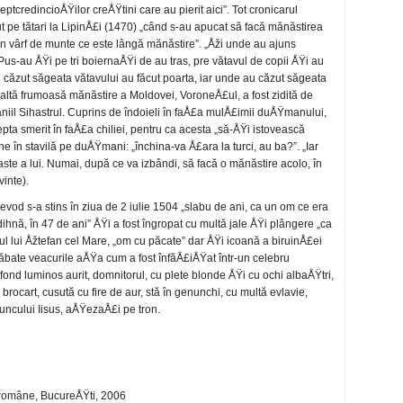
ptcredincioÅŸilor creÅŸtini care au pierit aici”. Tot cronicarul
 pe tătari la LipinÅ£i (1470) „când s-au apucat să facă mănăstirea
un vârf de munte ce este lângă mănăstire”. „Åži unde au ajuns
 Pus-au ÅŸi pe tri boiernaÅŸi de au tras, pre vătavul de copii ÅŸi au
u căzut săgeata vătavului au făcut poarta, iar unde au căzut săgeata
 altă frumoasă mănăstire a Moldovei, VoroneÅ£ul, a fost zidită de
aniil Sihastrul. Cuprins de îndoieli în faÅ£a mulÅ£imii duÅŸmanului,
pta smerit în faÅ£a chiliei, pentru ca acesta „să-ÅŸi istovească
e în stavilă pe duÅŸmani: „închina-va Å£ara la turci, au ba?”. „Iar
iaste a lui. Numai, după ce va izbândi, să facă o mănăstire acolo, în
inte).
od s-a stins în ziua de 2 iulie 1504 „slabu de ani, ca un om ce era
ihnă, în 47 de ani” ÅŸi a fost îngropat cu multă jale ÅŸi plângere „ca
l lui Åžtefan cel Mare, „om cu păcate” dar ÅŸi icoană a biruinÅ£ei
răbate veacurile aÅŸa cum a fost înfăÅ£iÅŸat într-un celebru
nd luminos aurit, domnitorul, cu plete blonde ÅŸi cu ochi albaÅŸtri,
rocart, cusută cu fire de aur, stă în genunchi, cu multă evlavie,
ncului Iisus, aÅŸezaÅ£i pe tron.
e române, BucureÅŸti, 2006