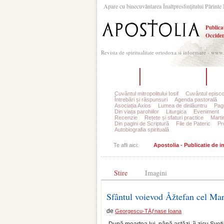
Apare cu binecuvântarea Înaltpresfinţitului Părinte 
Publica
Occiden
Revista de spiritualitate ortodoxa si informare - www
Acasă
Despre Apostolia
Ec
Cuvântul mitropolitului Iosif
Cuvântul episco
Întrebări și răspunsuri
Agenda pastorală
Asociația Axios
Lumea de dinlăuntru
Pagi
Din viața parohiilor
Liturgica
Eveniment
Recenzie
Rețete și sfaturi practice
Marti
Din pagini de Scriptură
File de Pateric
Pr
Autobiografia spirituală
Te afli aici:
Apostolia - Publicatie de 
Stire
Imagini
Sfântul voievod Åžtefan cel Ma
de
Georgescu-TÄƒnase Ioana