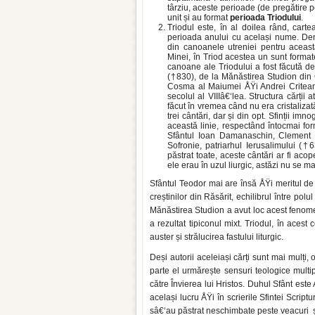
târziu, aceste perioade (de pregătire p
unit și au format
perioada Triodului
.
Triodul este, în al doilea rând, cartea
perioada anului cu același nume. Den
din canoanele utreniei pentru aceas
Minei, în Triod acestea un sunt forma
canoane ale Triodului a fost făcută de 
(†830), de la Mănăstirea Studion din 
Cosma al Maiumei ÅŸi Andrei Criteanu
secolul al VIIIâ€‘lea. Structura cărți
făcut în vremea când nu era cristaliz
trei cântări, dar și din opt. Sfinții i
această linie, respectând întocmai form
Sfântul Ioan Damanaschin, Clement S
Sofronie, patriarhul Ierusalimului (
păstrat toate, aceste cântări ar fi aco
ele erau în uzul liurgic, astăzi nu se m
Sfântul Teodor mai are însă ÅŸi meritul de 
creștinilor din Răsărit, echilibrul între pol
Mănăstirea Studion a avut loc acest fenomen
a rezultat tipiconul mixt. Triodul, în acest 
auster și strălucirea fastului liturgic.
Deși autorii aceleiași cărți sunt mai mulți,
parte el urmărește sensuri teologice multiple
către Învierea lui Hristos. Duhul Sfânt este
același lucru ÅŸi în scrierile Sfintei Script
sâ€‘au păstrat neschimbate peste veacuri și 