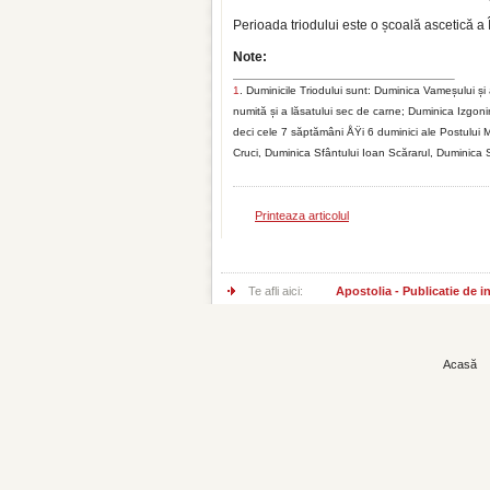
Perioada triodului este o școală ascetică a 
Note:
1
. Duminicile Triodului sunt: Duminica Vameșului și a 
numită și a lăsatului sec de carne; Duminica Izgoniri
deci cele 7 săptămâni ÅŸi 6 duminici ale Postului 
Cruci, Duminica Sfântului Ioan Scărarul, Duminica Sf
Printeaza articolul
Te afli aici:
Apostolia - Publicatie de 
Acasă