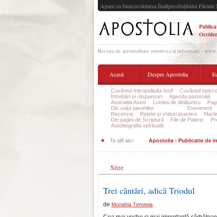
Apare cu binecuvântarea Înaltpresfinţitului Părinte 
Publica
Occiden
Revista de spiritualitate ortodoxa si informare - www
Acasă
Despre Apostolia
Ec
Cuvântul mitropolitului Iosif
Cuvântul episco
Întrebări și răspunsuri
Agenda pastorală
Asociația Axios
Lumea de dinlăuntru
Pagi
Din viața parohiilor
Liturgica
Eveniment
Recenzie
Rețete și sfaturi practice
Marti
Din pagini de Scriptură
File de Pateric
Pr
Autobiografia spirituală
Te afli aici:
Apostolia - Publicatie de 
Stire
Trei cântări, adică Triodul
de
Monahia Timoteia