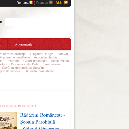
Romana
Francais
Cauta
te
t
Abonamente
Pe cărările credinței
Dicționar Liturgic
Sinaxar
Fragmente neodihnite
Asociația Nepsis
oxe
Oameni
Galerii de imagini
Audio / video
rturii
Din viață și din Duh
In memoriam
Cuvântul mitropolitului Serafim
ina de filosofie
Din viața mănăstirilor
le stiri
te de doua ori pe saptamana
Rădăcini Românești -
Școala Parohială
„Sfântul Gheorghe