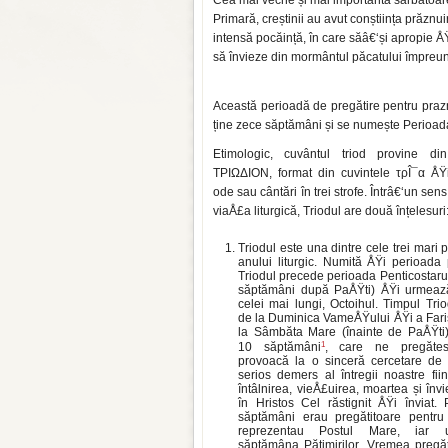
Cea mai veche și mai importantă sărbătoare 
Primară, creștinii au avut conștiința prăznu
intensă pocăință, în care săâ€‘și apropie Å
să învieze din mormântul păcatului împreun
Această perioadă de pregătire pentru prazni
ține zece săptămâni și se numește Perioada
Etimologic, cuvântul triod provine di
ΤΡΙΩΔΙΟΝ, format din cuvintele τρÎ¯α ÅŸi 
ode sau cântări în trei strofe. Întrâ€‘un sens
viaÅ£a liturgică, Triodul are două înțelesuri
Triodul este una dintre cele trei mari 
anului liturgic. Numită ÅŸi perioada
Triodul precede perioada Penticostarul
săptămâni după PaÅŸti) ÅŸi urmeaz
celei mai lungi, Octoihul. Timpul Tri
de la Duminica VameÅŸului ÅŸi a Fari
la Sâmbăta Mare (înainte de PaÅŸti
1
10 săptămâni
, care ne pregăte
provoacă la o sinceră cercetare de 
serios demers al întregii noastre fi
întâlnirea, vieÅ£uirea, moartea și înv
în Hristos Cel răstignit ÅŸi înviat. 
săptămâni erau pregătitoare pentru
reprezentau Postul Mare, iar u
săptămâna Pătimirilor. Vremea pregăt