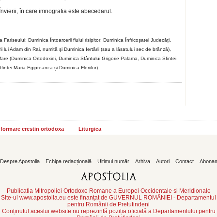
Învierii, în care imnografia este abecedarul.
Fariseului; Duminica Întoarcerii fiului risipitor; Duminica Înfricoșatei Judecăți,
i lui Adam din Rai, numită și Duminica Iertării (sau a lăsatului sec de brânză),
Mare (Duminica Ortodoxiei, Duminica Sfântului Grigorie Palama, Duminica Sfintei
intei Maria Egipteanca și Duminica Floriilor).
informare crestin ortodoxa
Liturgica
Despre Apostolia
Echipa redacțională
Ultimul număr
Arhiva
Autori
Contact
Abona
Publicatia Mitropoliei Ortodoxe Romane a Europei Occidentale si Meridionale
Site-ul www.apostolia.eu este finanţat de GUVERNUL ROMÂNIEI - Departamentul
pentru Românii de Pretutindeni
Conținutul acestui website nu reprezintă poziția oficială a Departamentului pentru