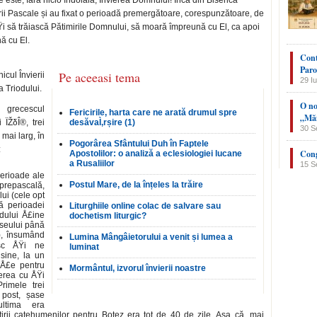
este, fără nicio îndoială, Învierea Domnului! Încă din Biserica
irii Pascale și au fixat o perioadă premergătoare, corespunzătoare, de
Ÿi să trăiască Pătimirile Domnului, să moară împreună cu El, ca apoi
ă cu El.
Cont
Paro
Pe aceeasi tema
cul Învierii
29 Iu
 Triodului.
O no
n grecescul
Fericirile, harta care ne arată drumul spre
„Măn
ÏŽδÎ®, trei
desăvaÌ‚rșire (1)
30 S
 mai larg, în
Pogorârea Sfântului Duh în Faptele
:
Cong
Apostolilor: o analiză a eclesiologiei lucane
a Rusaliilor
15 S
perioade ale
Postul Mare, de la înțeles la trăire
 prepascală,
ui (cele opt
ă perioadei
Liturghiile online colac de salvare sau
odului Å£ine
dochetism liturgic?
seului până
), însumând
Lumina Mângâietorului a venit și lumea a
sc ÅŸi ne
luminat
sine, la un
inÅ£e pentru
Mormântul, izvorul învierii noastre
ierea cu ÅŸi
Primele trei
 post, șase
ltima era
irii catehumenilor pentru Botez era tot de 40 de zile. Așa că, mai