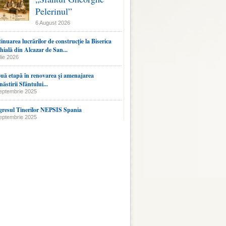
Pelerinul”
6 August 2026
inuarea lucrărilor de construcție la Biserica
hială din Alcazar de San...
lie 2026
uă etapă în renovarea și amenajarea
ăstirii Sfântului...
eptembrie 2025
resul Tinerilor NEPSIS Spania
eptembrie 2025