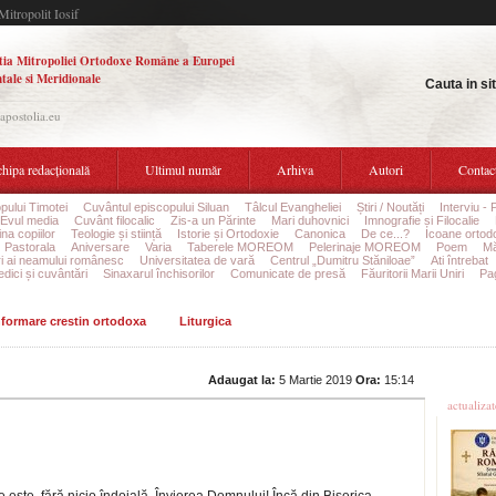
Mitropolit Iosif
tia Mitropoliei Ortodoxe Române a Europei
tale si Meridionale
Cauta in si
.apostolia.eu
hipa redacțională
Ultimul număr
Arhiva
Autori
Contac
pului Timotei
Cuvântul episcopului Siluan
Tâlcul Evangheliei
Știri / Noutăți
Interviu - 
Evul media
Cuvânt filocalic
Zis-a un Părinte
Mari duhovnici
Imnografie și Filocalie
na copiilor
Teologie și stiință
Istorie și Ortodoxie
Canonica
De ce...?
Icoane ortod
Pastorala
Aniversare
Varia
Taberele MOREOM
Pelerinaje MOREOM
Poem
Mă
ri ai neamului românesc
Universitatea de vară
Centrul „Dumitru Stăniloae”
Ati întrebat
edici și cuvântări
Sinaxarul închisorilor
Comunicate de presă
Făuritorii Marii Uniri
Pag
informare crestin ortodoxa
Liturgica
Ultime
Adaugat la:
5 Martie 2019
Ora:
15:14
actualiza