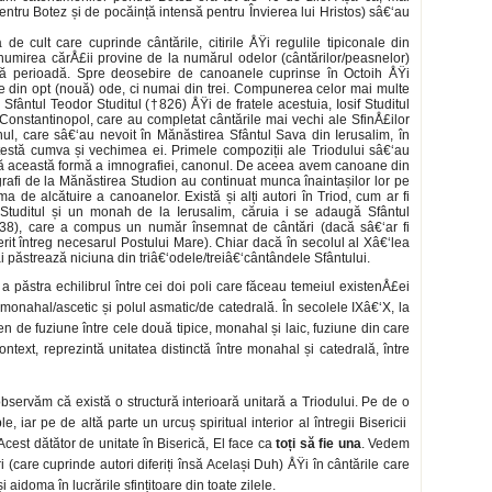
entru Botez și de pocăință intensă pentru Învierea lui Hristos) sâ€‘au
 de cult care cuprinde cântările, citirile ÅŸi regulile tipiconale din
umirea cărÅ£ii provine de la numărul odelor (cântărilor/peasnelor)
tă perioadă. Spre deosebire de canoanele cuprinse în Octoih ÅŸi
te din opt (nouă) ode, ci numai din trei. Compunerea celor mai multe
Sfântul Teodor Studitul (†826) ÅŸi de fratele acestuia, Iosif Studitul
Constantinopol, care au completat cântările mai vechi ale SfinÅ£ilor
l, care sâ€‘au nevoit în Mănăstirea Sfântul Sava din Ierusalim, în
i atestă cumva și vechimea ei. Primele compoziții ale Triodului sâ€‘au
ată această formă a imnografiei, canonul. De aceea avem canoane din
mnografi de la Mănăstirea Studion au continuat munca înaintașilor lor pe
a de alcătuire a canoanelor. Există și alți autori în Triod, cum ar fi
tuditul și un monah de la Ierusalim, căruia i se adaugă Sfântul
†638), care a compus un număr însemnat de cântări (dacă sâ€‘ar fi
perit întreg necesarul Postului Mare). Chiar dacă în secolul al Xâ€‘lea
ai păstrează niciuna din triâ€‘odele/treiâ€‘cântândele Sfântului.
a păstra echilibrul între cei doi poli care făceau temeiul existenÅ£ei
ul monahal/ascetic și polul asmatic/de catedrală. În secolele IXâ€‘X, la
 de fuziune între cele două tipice, monahal și laic, fuziune din care
context, reprezintă unitatea distinctă între monahal și catedrală, între
 observăm că există o structură interioară unitară a Triodului. Pe de o
, iar pe de altă parte un urcuș spiritual interior al întregii Bisericii
 Acest dătător de unitate în Biserică, El face ca
toți să fie una
. Vedem
uri (care cuprinde autori diferiți însă Același Duh) ÅŸi în cântările care
aidoma în lucrările sfințitoare din toate zilele.