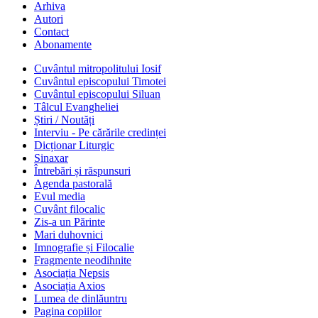
Arhiva
Autori
Contact
Abonamente
Cuvântul mitropolitului Iosif
Cuvântul episcopului Timotei
Cuvântul episcopului Siluan
Tâlcul Evangheliei
Știri / Noutăți
Interviu - Pe cărările credinței
Dicționar Liturgic
Sinaxar
Întrebări și răspunsuri
Agenda pastorală
Evul media
Cuvânt filocalic
Zis-a un Părinte
Mari duhovnici
Imnografie și Filocalie
Fragmente neodihnite
Asociația Nepsis
Asociația Axios
Lumea de dinlăuntru
Pagina copiilor