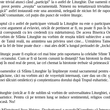
 trivial atunci când „participi” la o astfel de Liturghie. Dar oamenii nu
 preot pentru „reușita” sacramentală. Nimeni nu tematizează trivialit
că” astfel instaurată este una anonimă, nelegată de niciun fel de raport s
onâ€‘comunitate, cel puțin din punct de vedere liturgic.
tul că o astfel de participare virtuală la Liturghie nu este o participare
est argument al evlaviei, oricât de pertinent ar fi, nu poate fi pus în b
e să corespundă cu lex credendi (cu mărturisirea). De aceea Biserica O
orbim de Sfânta Liturghie nu vorbim de reușita trăirii subiective a unu
de Taină reală, nu amintirea sau privirea unei cine... Urmărirea Tainei 
r la fel de bine poate duce – mai ales deâ€‘a lungul perioadei de „lockdo
iturgic poate fi explicat cel mai bine prin raportarea la celelalte Sfinte
ața ecranului. Cum ar fi să facem cununii la distanță? Sau hirotonii la d
i în mod real de preot, iar cel chemat la hirotonie
trebuie
să primească 
 oamenilor că Sfânta Liturghie își împlinește rostul sacramental pentru
ciune, căci nu vorbim aici de voyeriștii internauți, care dau un clic și
ei tâlcuiri omiletice) și conștientizarea dorului după Trupul euharistic
iturghie (oricât ar fi de sublim să vorbim de universalitatea Liturghiei, 
haristice. Pentru că pe termen lung se induce sentimentul, religios con
 acasă. Nu!
u Mântuitorul Iisus Hristos. Dochetismul e pseudoâ€‘credința că întrupare