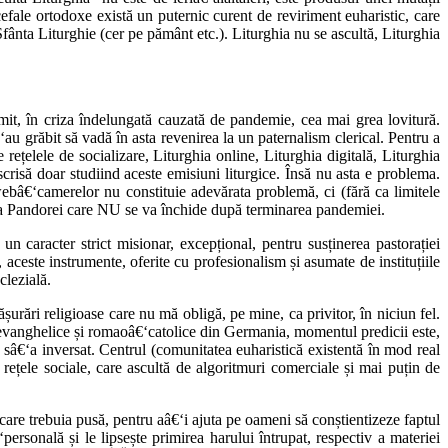
cefale ortodoxe există un puternic curent de reviriment euharistic, care
Sfânta Liturghie (cer pe pământ etc.). Liturghia nu se ascultă, Liturghia
rimit, în criza îndelungată cauzată de pandemie, cea mai grea lovitură.
€‘au grăbit să vadă în asta revenirea la un paternalism clerical. Pentru a
 rețelele de socializare, Liturghia online, Liturghia digitală, Liturghia
 scrisă doar studiind aceste emisiuni liturgice. Însă nu asta e problema.
ța webâ€‘camerelor nu constituie adevărata problemă, ci (fără ca limitele
utie a Pandorei care NU se va închide după terminarea pandemiei.
un caracter strict misionar, excepțional, pentru susținerea pastorației
, aceste instrumente, oferite cu profesionalism și asumate de instituțiile
clezială.
urări religioase care nu mă obligă, pe mine, ca privitor, în niciun fel.
e evanghelice și romaoâ€‘catolice din Germania, momentul predicii este,
e sâ€‘a inversat. Centrul (comunitatea euharistică existentă în mod real
e rețele sociale, care ascultă de algoritmuri comerciale și mai puțin de
e care trebuia pusă, pentru aâ€‘i ajuta pe oameni să conștientizeze faptul
€‘personală și le lipsește primirea harului întrupat, respectiv a materiei