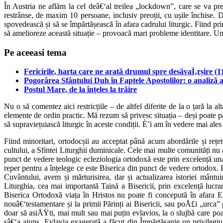
În Austria ne aflăm la cel deâ€‘al treilea „lockdown”, care se va pr
restrânse, de maxim 10 persoane, inclusiv preoții, cu ușile închise. Du
spovedească și să se împărtășească în afara cadrului liturgic. Fiind pr
să amelioreze această situație – provoacă mari probleme identitare. Una
Pe aceeasi tema
Fericirile, harta care ne arată drumul spre desăvaÌ‚rșire (1
Pogorârea Sfântului Duh în Faptele Apostolilor: o analiză a 
Postul Mare, de la înțeles la trăire
Nu o să comentez aici restricțiile – de altfel diferite de la o țară la a
elemente de ordin practic. Mă rezum să privesc situația – deși poate părea a
să supraviețuiască liturgic în aceste condiții. È˜i am în vedere mai ale
Fiind minoritari, ortodocșii au acceptat până acum abordările și rețet
cultului, a Sfintei Liturghii duminicale. Cele mai multe comunități nu au
punct de vedere teologic ecleziologia ortodoxă este prin excelență una 
reper pentru a înțelege ce este Biserica din punct de vedere ortodox. 
Cuvântului, avem și mărturisirea, dar și actualizarea istoriei mântu
Liturghia, cea mai importantă Taină a Bisericii, prin excelență lucra
Biserica Ortodoxă viața în Hristos nu poate fi concepută în afara Euha
nouâ€‘testamentare și la primii Părinți ai Bisericii, sau poÅ£i „urca
doar să asiÅŸti, mai mult sau mai puțin evlavios, la o slujbă care poart
sâ€‘a ajuns. Evlavia exagerată a făcut din Împărtășanie un privilegiu 