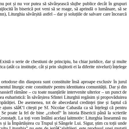
nu pot și nu vor putea să săvârșească slujbe publice decât în grupuri
mijlocită în biserică pot veni să se roage, să aprindă o lumânare, să se
, Liturghia săvârșită astfel – dar și soluțiile de salvare care încearcă
 Există o serie de chestiuni de principiu, ba chiar juridice, dar și multe
(atât ca instituție, cât și prin slujitorii ei la diferite niveluri) înțelege
e ortodoxe din diaspora sunt constituite însă aproape exclusiv în jurul
entul liturgic este constitutiv pentru identitatea comunității. Dar și din
nassieff rămâne – cu toate nuanțările intervenite ulterior – un punct de
a euharistică: în săvârșirea Sfintei Liturghii regăsim și propovăduirea
mpărăției. De asemenea, tot de abecedarul credinței ține și faptul că
 ajuns săâ€‘l citești pe Sf. Nicolae Cabasila ca să înțelegi că pentru
Se poate la fel de bine „coborî“ în istoria Bisericii până la scrierile
ronstadt. La toți vom întâlni același laitmotiv: Liturghia înseamnă nu
os și la Împărtășirea cu Trupul și Sângele Lui. Sigur, știm cu toții unde
lta Liturghia” nu este de ieriâ€‘alaltăieri, este produsul unei mutații