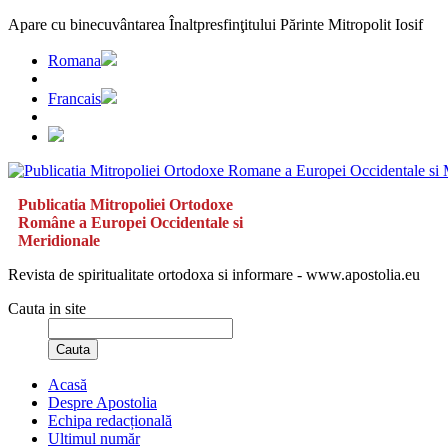
Apare cu binecuvântarea Înaltpresfinţitului Părinte Mitropolit Iosif
Romana
Francais
Publicatia Mitropoliei Ortodoxe
Române a Europei Occidentale si
Meridionale
Revista de spiritualitate ortodoxa si informare - www.apostolia.eu
Cauta in site
Cauta
Acasă
Despre Apostolia
Echipa redacțională
Ultimul număr