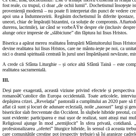
fost reale, cu trupul, ci doar „de ochii lumii”. Dochetismul însoțește is
proveniență modernă – nu poate fi interpretat din punct de vedere creștin 
apoi una a Îndumnezeirii. Regăsim dochetismul în diferite ipostaze, de
uneori, chiar de împărații bizantini, ca soluție de compromis. Aftartodoc
durerea, lacrimile), iar când se vorbeÅŸte despre ele (inclusiv despre 
alunge orice impresie de „slăbiciune” din făptura lui Iisus Hristos.
Biserica a apărat mereu realitatea Întrupării Mântuitorului Iisus Hrist
devine realitatea lui Iisus Hristos, care ne mântu-iește pe noi, ca un
nici o dramă spirituală centrată în jurul unei împărtășanii nevăzute, mi
A crede că Sfânta Liturghie – și orice altă Sfântă Taină – este comple
realitatea sacramentală.
III.
Deși pare exagerată, această viziune privind efectele și perspectiv
romanoâ€‘catolice din Europa occidentală. Toate articolele, interviuri
depășirea crizei. „Revelația” pastorală a cumplitului an 2020 pare să fi
aflat că sunt și locuri de adunare eclezială, noile „naosuri” largi și g
bisericilor slab frecventate din Occident. În slujbele hibride preotul, co
sunt evidente: participarea e mai ușor de realizat, sunt atrași mai mulț
Religiosul ajunge în mod „nemijlocit” în sfera privată, cotidiană.
profesionalizarea „ofertei” liturgice hibride, în sensul că aceasta tre
care comunitățile creștine pot (respectiv trebuie) să își aranjeze cadrel