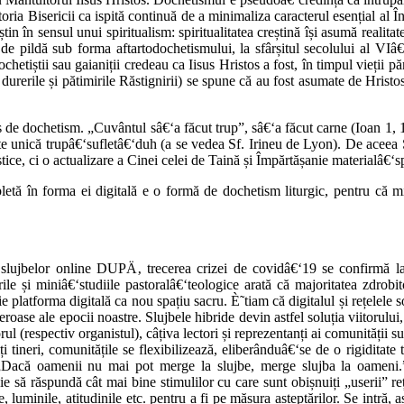
toria Bisericii ca ispită continuă de a minimaliza caracterul esențial al Î
în sensul unui spiritualism: spiritualitatea creștină își asumă realitatea 
 pildă sub forma aftartodochetismului, la sfârșitul secolului al VIâ€‘l
hetiștii sau gaianiții credeau ca Iisus Hristos a fost, în timpul vieții păm
durerile și pătimirile Răstignirii) se spune că au fost asumate de Hrist
os de dochetism. „Cuvântul sâ€‘a făcut trup”, sâ€‘a făcut carne (Ioan 1, 
itate unică trupâ€‘sufletâ€‘duh (a se vedea Sf. Irineu de Lyon). De acee
stice, ci o actualizare a Cinei celei de Taină și Împărtășanie materialâ€‘
tă în forma ei digitală e o formă de dochetism liturgic, pentru că mini
a slujbelor online DUPÄ‚ trecerea crizei de covidâ€‘19 se confirmă la 
le și miniâ€‘studiile pastoralâ€‘teologice arată că majoritatea zdrobit
e platforma digitală ca nou spațiu sacru. È˜tiam că digitalul și rețelele
eneroase ale epocii noastre. Slujbele hibride devin astfel soluția viitoru
rul (respectiv organistul), câțiva lectori și reprezentanți ai comunității s
i tineri, comunitățile se flexibilizează, eliberânduâ€‘se de o rigiditate
 „Dacă oamenii nu mai pot merge la slujbe, merge slujba la oameni.”
buie să răspundă cât mai bine stimulilor cu care sunt obișnuiți „userii” r
e, luminile, atitudinile etc. pentru a fi pe măsura așteptărilor. Se intră, 