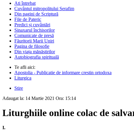
Ati întrebat
Cuvântul mitropolitului Serafim
Din pagini de Scriptură
File de Pateric
Predici și cuvântări
Sinaxarul închisorilor
Comunicate de presă
Făuritorii Marii Uniri
Pagina de filosofie
Din viața mănăstirilor
Autobiografia spirituală
Te afli aici:
Apostolia - Publicatie de informare crestin ortodoxa
Liturgica
Stire
Adaugat la:
14 Martie 2021
Ora:
15:14
Liturghiile online colac de salva
I.