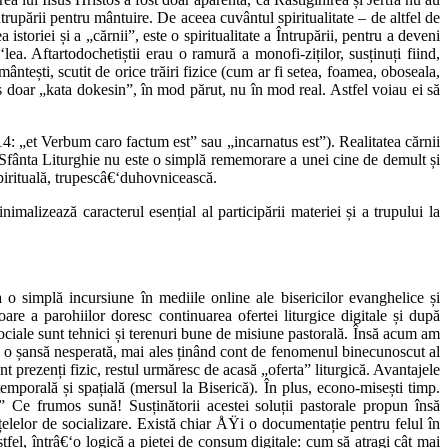
ntrupării pentru mântuire. De aceea cuvântul spiritualitate – de altfel de
istoriei și a „cărnii”, este o spiritualitate a Întrupării, pentru a deveni
ea. Aftartodochetiștii erau o ramură a monofi-ziților, susținuți fiind,
ântești, scutit de orice trăiri fizice (cum ar fi setea, foamea, oboseala,
os doar „kata dokesin”, în mod părut, nu în mod real. Astfel voiau ei să
14: „et Verbum caro factum est” sau „incarnatus est”). Realitatea cărnii
a Sfânta Liturghie nu este o simplă rememorare a unei cine de demult și
spirituală, trupescâ€‘duhovnicească.
malizează caracterul esențial al participării materiei și a trupului la
o simplă incursiune în mediile online ale bisericilor evanghelice și
oare a parohiilor doresc continuarea ofertei liturgice digitale și după
 sociale sunt tehnici și terenuri bune de misiune pastorală. Însă acum am
lui, o șansă nesperată, mai ales ținând cont de fenomenul binecunoscut al
unt prezenți fizic, restul urmăresc de acasă „oferta” liturgică. Avantajele
 temporală și spațială (mersul la Biserică). În plus, econo-misești timp.
 Ce frumos sună! Susținătorii acestei soluții pastorale propun însă
ețelelor de socializare. Există chiar ÅŸi o documentație pentru felul în
astfel, întrâ€‘o logică a pieței de consum digitale: cum să atragi cât mai