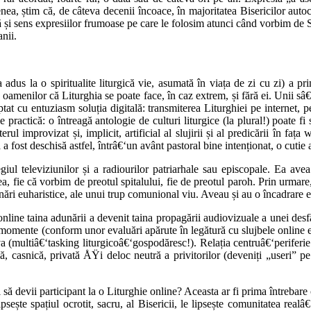
nea, știm că, de câteva decenii încoace, în majoritatea Bisericilor auto
iață și sens expresiilor frumoase pe care le folosim atunci când vorbim de 
nii.
a adus la o spiritualite liturgică vie, asumată în viața de zi cu zi) a p
e oamenilor că Liturghia se poate face, în caz extrem, și fără ei. Unii sâ
ptat cu entuziasm soluția digitală: transmiterea Liturghiei pe internet, pe
 practică: o întreagă antologie de culturi liturgice (la plural!) poate fi
rul improvizat și, implicit, artificial al slujirii și al predicării în fa
ă a fost deschisă astfel, întrâ€‘un avânt pastoral bine intenționat, o c
ul televiziunilor și a radiourilor patriarhale sau episcopale. Ea avea 
ea, fie că vorbim de preotul spitalului, fie de preotul paroh. Prin urmare
unări euharistice, ale unui trup comunional viu. Aveau și au o încadrare e
line taina adunării a devenit taina propagării audiovizuale a unei desfăș
ite momente (conform unor evaluări apărute în legătură cu slujbele onlin
ceva (multiâ€‘tasking liturgicoâ€‘gospodăresc!). Relația centruâ€‘periferi
nimă, casnică, privată ÅŸi deloc neutră a privitorilor (deveniți „useri” p
i să devii participant la o Liturghie online? Aceasta ar fi prima întrebar
ipsește spațiul ocrotit, sacru, al Bisericii, le lipsește comunitatea realâ