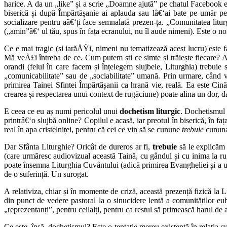
harice. A da un „like” și a scrie „Doamne ajută” pe chatul Facebook este
biserică și după Împărtășanie ai aplauda sau lâ€‘ai bate pe umăr pe
socializare pentru aâ€‘ți face semnalată prezen-ța. „Comunitatea liturgi
(„amin”â€‘ ul tău, spus în fața ecranului, nu îl aude nimeni). Este o n
Ce e mai tragic (și iarăÅŸi, nimeni nu tematizează acest lucru) este fap
Mă veÅ£i întreba de ce. Cum putem ști ce simte și trăiește fiecare? Ac
orandi (felul în care facem și înțelegem slujbele, Liturghia) trebui
„comunicabilitate” sau de „sociabilitate” umană. Prin urmare, când v
primirea Tainei Sfintei Împărtășanii ca hrană vie, reală. Ea este Cină 
crearea și respectarea unui context de rugăciune) poate alina un dor, da
E ceea ce eu aș numi pericolul unui
dochetism liturgic
. Dochetismul l
printrâ€‘o slujbă online? Copilul e acasă, iar preotul în biserică, în f
real în apa cristelniței, pentru că cei ce vin să se cunune
trebuie
cununaț
Dar Sfânta Liturghie? Oricât de dureros ar fi,
trebuie
să le explicăm
(care urmăresc audiovizual această Taină, cu gândul și cu inima la rugă
poate însemna Liturghia Cuvântului (adică primirea Evangheliei și a un
de o suferință. Un surogat.
A relativiza, chiar și în momente de criză, această prezență fizică la L
din punct de vedere pastoral la o sinucidere lentă a comunităților eu
„reprezentanți”, pentru ceilalți, pentru ca restul să primească harul de
Ce este, însă, dochetismul? Este o tentație mereu existentă în relația c