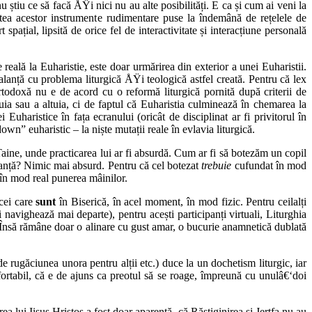
 știu ce să facă ÅŸi nici nu au alte posibilități. E ca și cum ai veni la
atea acestor instrumente rudimentare puse la îndemână de rețelele de
pațial, lipsită de orice fel de interactivitate și interacțiune personală
 reală la Euharistie, este doar urmărirea din exterior a unei Euharistii.
alanță cu problema liturgică ÅŸi teologică astfel creată. Pentru că lex
rtodoxă nu e de acord cu o reformă liturgică pornită după criterii de
ia sau a altuia, ci de faptul că Euharistia culminează în chemarea la
Euharistice în fața ecranului (oricât de disciplinat ar fi privitorul în
wn” euharistic – la niște mutații reale în evlavia liturgică.
 Taine, unde practicarea lui ar fi absurdă. Cum ar fi să botezăm un copil
istanță? Nimic mai absurd. Pentru că cel botezat
trebuie
cufundat în mod
în mod real punerea mâinilor.
 cei care
sunt
în Biserică, în acel moment, în mod fizic. Pentru ceilalți
 navighează mai departe), pentru acești participanți virtuali, Liturghia
. Însă rămâne doar o alinare cu gust amar, o bucurie anamnetică dublată
de rugăciunea unora pentru alții etc.) duce la un dochetism liturgic, iar
fortabil, că e de ajuns ca preotul să se roage, împreună cu unulâ€‘doi
a lui Iisus Hristos a fost doar aparentă, că Răstiginirea și Jertfa nu au