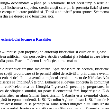
elungi– deocamdată – până pe 8 februarie. În tot acest timp bisericile 
pă încheierea slujbelor, credin-cioșii care țin la prezența fizică și ne
in esența ei lucrare publică și „Taină a adunării” (cum spunea Schmemann)
 din ele doresc să o tematizez aici.
)
eclesiologiei lucane a Rusaliilor
lta – impuse (sau propuse) de autorități bisericilor și cultelor religioase.
rtificial – din perspectiva strictă a cultului și a felului în care Biserica 
s diaspora. Este un îndemn la reflecție, nimic mai mult.
ele bisericilor creștine majoritare. Spre deosebire de acestea, bisericil
 spații proprii care să le permită altfel de activități, prin urmare evenim
euharistică. Intuiția avută la mijlocul secolului trecut de Nicholas Afa
Biserica se împlineÅŸte prin Euharistie și devine concretă în comunitate
irii, coâ€‘celebrarea cu Liturghia îngerească, precum și pregustarea Î
rea de sfințire a omului, nu poate fi concepută fără Împărtășanie. E de
ristiei, în afara Sfintei Împărtășanii. Cabasila este exemplul clasic. 
” până în epoca modernă, la Sf. Nicodim Aghioritul sau la Sf. Ioan de K
ă acest nume, ci să participi la Taina Jertfei liturgice a lui Iisus Hrist
rar acordat, foarte rar, o dată sau de câteva ori pe an. Expresia „a ascu