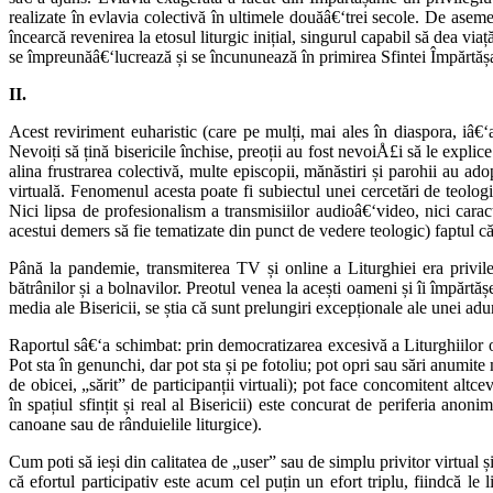
realizate în evlavia colectivă în ultimele douăâ€‘trei secole. De aseme
încearcă revenirea la etosul liturgic inițial, singurul capabil să dea v
se împreunăâ€‘lucrează și se încununează în primirea Sfintei Împărtășa
II.
Acest reviriment euharistic (care pe mulți, mai ales în diaspora, iâ€‘
Nevoiți să țină bisericile închise, preoții au fost nevoiÅ£i să le explic
alina frustrarea colectivă, multe episcopii, mănăstiri și parohii au ado
virtuală. Fenomenul acesta poate fi subiectul unei cercetări de teologie
Nici lipsa de profesionalism a transmisiilor audioâ€‘video, nici caracte
acestui demers să fie tematizate din punct de vedere teologic) faptul c
Până la pandemie, transmiterea TV și online a Liturghiei era privilegi
bătrânilor și a bolnavilor. Preotul venea la acești oameni și îi împărtăș
media ale Bisericii, se știa că sunt prelungiri excepționale ale unei ad
Raportul sâ€‘a schimbat: prin democratizarea excesivă a Liturghiilor on
Pot sta în genunchi, dar pot sta și pe fotoliu; pot opri sau sări anum
de obicei, „sărit” de participanții virtuali); pot face concomitent alt
în spațiul sfințit și real al Bisericii) este concurat de periferia ano
canoane sau de rânduielile liturgice).
Cum poti să ieși din calitatea de „user” sau de simplu privitor virtual ș
că efortul participativ este acum cel puțin un efort triplu, fiindcă le l