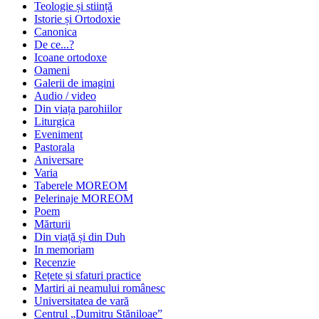
Teologie și stiință
Istorie și Ortodoxie
Canonica
De ce...?
Icoane ortodoxe
Oameni
Galerii de imagini
Audio / video
Din viața parohiilor
Liturgica
Eveniment
Pastorala
Aniversare
Varia
Taberele MOREOM
Pelerinaje MOREOM
Poem
Mărturii
Din viață și din Duh
In memoriam
Recenzie
Rețete și sfaturi practice
Martiri ai neamului românesc
Universitatea de vară
Centrul „Dumitru Stăniloae”